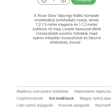
A 'Rose Glow' fajta egy felálló, kompakt
növekedésű lombhullató cserje, amely
1,2-1,5 méter magasra és 1-1,2 méter
szélesre nő meg. Levelei tavasszal élénk
rózsaszínűek ezüstös foltokkal, majd
nyáron mélyebb rózsaszínűvé és bíborrá
érlelődnek, ősszel ...
Általános szerződési feltételek
Adatvédelmi tájékozt
Céginformációk
Süti beállítások
Magyar nyelvű árj
Latin nyelvű árjegyzék
Könyvek árjegyzék
Nyomtath