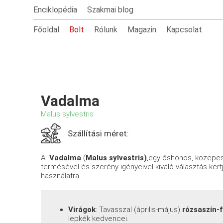
Enciklopédia
Szakmai blog
Főoldal
Bolt
Rólunk
Magazin
Kapcsolat
Vadalma
Malus sylvestris
Szállítási méret:
A
Vadalma
(
Malus sylvestris)
,egy őshonos, közepes 
termésével és szerény igényeivel kiváló választás kert
használatra.
Virágok
: Tavasszal (április-május)
rózsaszín-
lepkék kedvencei.