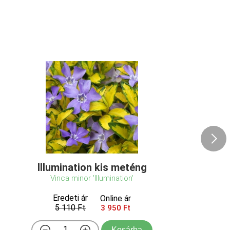
Illumination kis meténg
Vinca minor 'Illumination'
Eredeti ár
Online ár
5 110 Ft
3 950 Ft
Kosárba