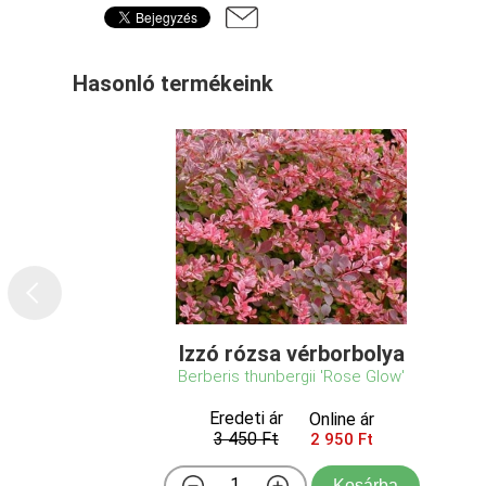
Hasonló termékeink
Izzó rózsa vérborbolya
Berberis thunbergii 'Rose Glow'
Eredeti ár
Online ár
3 450 Ft
2 950 Ft
Kosárba