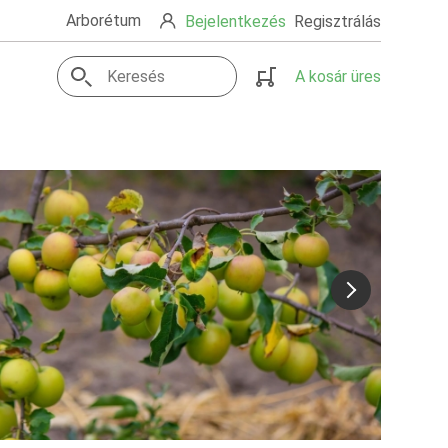
Arborétum
Bejelentkezés
Regisztrálás
A kosár üres