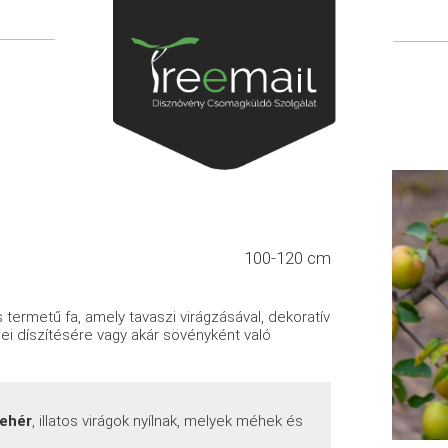
100-120 cm
termetű fa, amely tavaszi virágzásával, dekoratív
jei díszítésére vagy akár sövényként való
fehér
, illatos virágok nyílnak, melyek méhek és