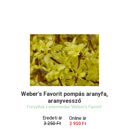
Weber's Favorit pompás aranyfa,
aranyvessző
Forsythia x intermedia 'Weber's Favorit'
Eredeti ár
Online ár
3 250 Ft
2 950 Ft