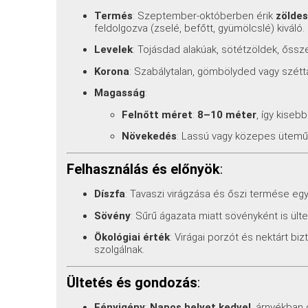
Termés
: Szeptember-októberben érik
zölde
feldolgozva (zselé, befőtt, gyümölcslé) kiváló.
Levelek
: Tojásdad alakúak, sötétzöldek, őssze
Korona
: Szabálytalan, gömbölyded vagy szétt
Magasság
:
Felnőtt méret
:
8–10 méter
, így kisebb
Növekedés
: Lassú vagy közepes ütem
Felhasználás és előnyök
:
Díszfa
: Tavaszi virágzása és őszi termése egy
Sövény
: Sűrű ágazata miatt sövényként is ül
Ökológiai érték
: Virágai porzót és nektárt bi
szolgálnak.
Ültetés és gondozás
:
Fényigény
:
Napos helyet kedvel
, árnyékban 