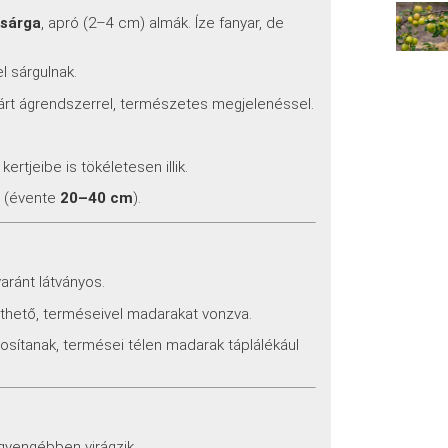
ssárga
, apró (2–4 cm) almák. Íze fanyar, de
l sárgulnak.
árt ágrendszerrel, természetes megjelenéssel.
 kertjeibe is tökéletesen illik.
ű (évente
20–40 cm
).
aránt látványos.
tethető, terméseivel madarakat vonzva.
ztosítanak, termései télen madarak táplálékául
gyengébben virágzik.