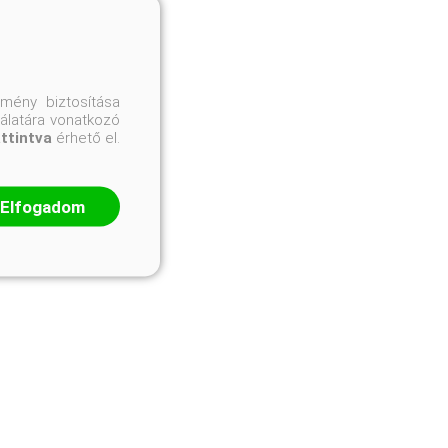
mény biztosítása
nálatára vonatkozó
attintva
érhető el.
Elfogadom