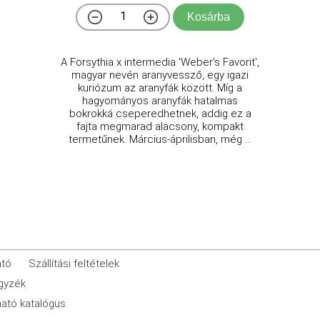
Kosárba
A Forsythia x intermedia 'Weber's Favorit',
magyar nevén aranyvessző, egy igazi
kuriózum az aranyfák között. Míg a
hagyományos aranyfák hatalmas
bokrokká cseperedhetnek, addig ez a
fajta megmarad alacsony, kompakt
termetűnek. Március-áprilisban, még ...
ató
Szállítási feltételek
egyzék
ató katalógus