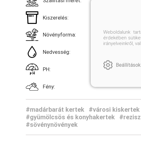
Szállítási méret:
Kiszerelés:
Weboldalunk tar
Növényforma:
érdekében sütiket
irányelveinkről, 
Nedvesség:
Beállítások
PH:
Fény:
#madárbarát kertek
#városi kiskertek
#gyümölcsös és konyhakertek
#rezis
#sövénynövények