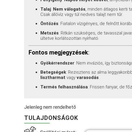
Talaj
:
Nem válogatós
, minden átlagos kerti
Csak állóvíz vagy túl nedves talajt nem tűr.
Öntözés
: Fiatalon vízigényes, de felnőtt korá
Metszés
: Ritkán szükséges, de tavasszal javas
ültetve korlátozottan nyírható.
Fontos megjegyzések
:
Gyökérrendszer
: Nem inváziós, így biztonság
Betegségek
: Rezisztens az alma leggyakorib
lisztharmat
vagy
varasodás
.
Termés felhasználása
: Frissen fanyar, de fő
Jelenleg nem rendelhető
TULAJDONSÁGOK