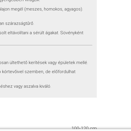
 talajon megél (meszes, homokos, agyagos).
ban szárazságtűrő.
olt eltávolítani a sérült ágakat. Sövényként
osan ültethető kerítések vagy épületek mellé.
b kórtevőivel szemben, de előfordulhat
zéshez vagy aszalva kiváló.
100-120 cm