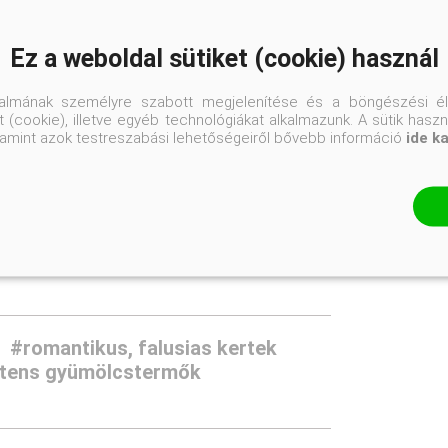
K2
Ez a weboldal sütiket (cookie) használ
Nyílt
talmának személyre szabott megjelenítése és a böngészési él
 (cookie), illetve egyéb technológiákat alkalmazunk. A sütik hasz
valamint azok testreszabási lehetőségeiről bővebb információ
ide k
Átlagos vízigényű
Jó vízáteresztő, normál kerti talaj
Napos helyre
#romantikus, falusias kertek
ztens gyümölcstermők