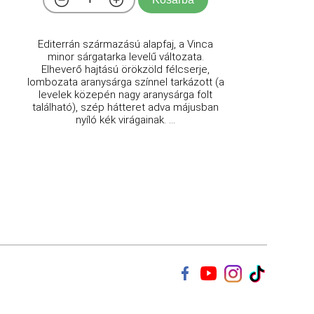
Editerrán származású alapfaj, a Vinca
minor sárgatarka levelű változata.
Elheverő hajtású örökzöld félcserje,
lombozata aranysárga színnel tarkázott (a
levelek közepén nagy aranysárga folt
található), szép hátteret adva májusban
nyíló kék virágainak. ...