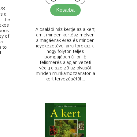
 78
Kosárba
is a
r the
makes
A családi ház kertje az a kert,
 book.
amit minden kertész mélyen
ey of
a magáénak érez és minden
 a
igyekezetével arra törekszik,
 to,
hogy folyton teljes
...
pompájában álljon. E
felismerés alapján vezeti
végig a szerző az olvasót
minden munkamozzanaton a
kert tervezésétől ...