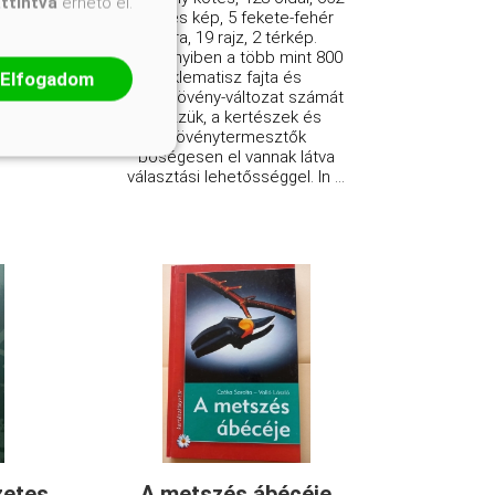
attintva
érhető el.
színes kép, 5 fekete-fehér
ábra, 19 rajz, 2 térkép.
Amennyiben a több mint 800
klematisz fajta és
Elfogadom
kultúrnövény-változat számát
nézzük, a kertészek és
növénytermesztők
bőségesen el vannak látva
választási lehetősséggel. In ...
zetes
A metszés ábécéje