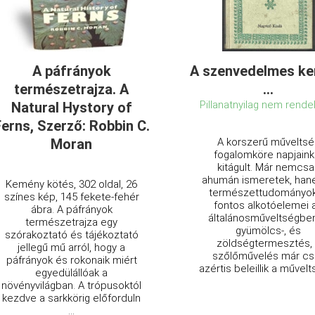
A páfrányok
A szenvedelmes ke
természetrajza. A
...
Pillanatnyilag nem rende
Natural Hystory of
erns, Szerző: Robbin C.
Moran
A ​korszerű műveltsé
fogalomköre napjaink
kitágult. Már nemcsa
ahumán ismeretek, han
Kemény kötés, 302 oldal, 26
természettudományok
színes kép, 145 fekete-fehér
fontos alkotóelemei 
ábra. A páfrányok
általánosműveltségben
természetrajza egy
gyümölcs-, és
szórakoztató és tájékoztató
zöldségtermesztés,
jellegű mű arról, hogy a
szőlőművelés már cs
páfrányok és rokonaik miért
azértis beleillik a művelts
egyedülállóak a
növényvilágban. A trópusoktól
kezdve a sarkkörig előforduln
...