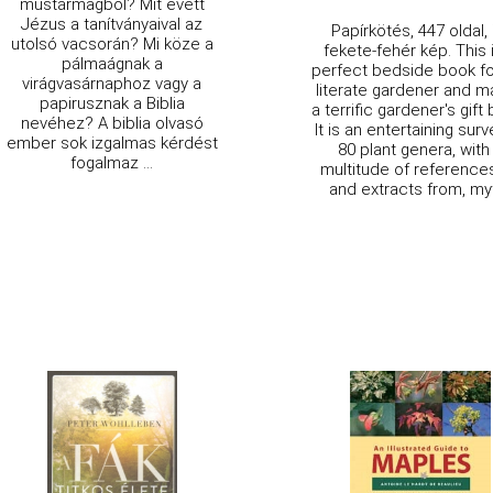
mustármagból? Mit evett
Jézus a tanítványaival az
Papírkötés, 447 oldal,
utolsó vacsorán? Mi köze a
fekete-fehér kép. This 
pálmaágnak a
perfect bedside book fo
virágvasárnaphoz vagy a
literate gardener and 
papirusznak a Biblia
a terrific gardener's gift
nevéhez? A biblia olvasó
It is an entertaining surv
ember sok izgalmas kérdést
80 plant genera, with
fogalmaz ...
multitude of references
and extracts from, myt 