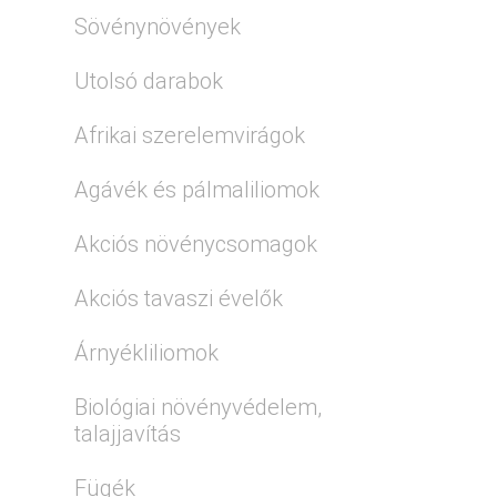
Sövénynövények
Utolsó darabok
Afrikai szerelemvirágok
Agávék és pálmaliliomok
Akciós növénycsomagok
Akciós tavaszi évelők
Árnyékliliomok
Biológiai növényvédelem,
talajjavítás
Fügék