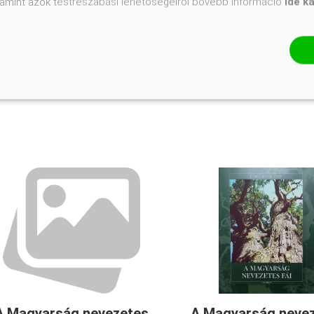
valamint azok testreszabási lehetőségeiről bővebb információ
ide k
túl magas talajvzet, hogy sok
örökzöld legyen benne, hogy
legyen elég árnyék, hogy
tavasztól őszig nyíló virággal
legyen tele, hogy ne kellj ...
A Magyarság nevezetes
A Magyarság neve