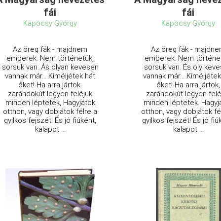
fái
fái
Kapocsy György
Kapocsy György
Az öreg fák - majdnem
Az öreg fák - majdn
emberek. Nem történetük,
emberek. Nem történe
sorsuk van. Ás olyan kevesen
sorsuk van. És oly kev
vannak már... Kíméljétek hát
vannak már... Kíméljétek
őket! Ha arra jártok.
őket! Ha arra jártok,
zarándokút legyen feléjük
zarándokút legyen felé
minden léptetek, Hagyjátok
minden léptetek. Hagyj
otthon, vagy dobjátok félre a
otthon, vagy dobjátok fé
gyilkos fejszét! És jó fiúként,
gyilkos fejszét! És jó fiú
kalapot ...
kalapot ...