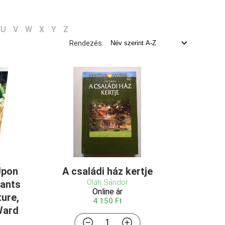
U
V
W
X
Y
Z
Rendezés:
Upon
A családi ház kertje
Oláh Sándor
lants
Online ár
ture,
4 150 Ft
Ward