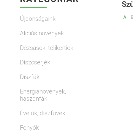
Szű
A
Újdonságaink
Akciós növények
Dézsások, télikertiek
Díszcserjék
Díszfák
Energianövények,
haszonfák
Évelők, díszfüvek
Fenyők