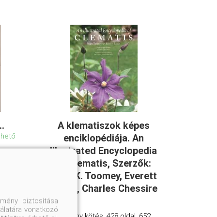
..
A klematiszok képes
lhető
enciklopédiája. An
Illustrated Encyclopedia
of Clematis, Szerzők:
Mary K. Toomey, Everett
Leeds, Charles Chessire
mény biztosítása
nálatára vonatkozó
Kemény kötés, 428 oldal, 652