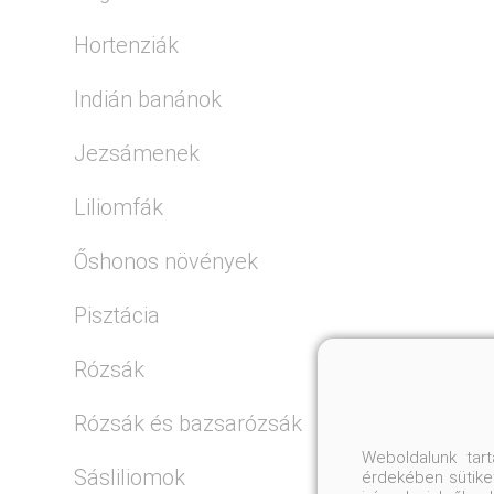
Hortenziák
Indián banánok
Jezsámenek
Liliomfák
Őshonos növények
Pisztácia
Rózsák
Rózsák és bazsarózsák
Weboldalunk tar
Sásliliomok
érdekében sütiket