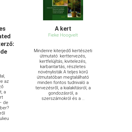
pes
A kert
Fieke Hoogvelt
rated
zerző:
 de
Mindenre kiterjedő kertészeti
útmutató: kerttervezés,
kertfelújítás, kivitelezés,
karbantartás, részletes
növénylisták A teljes körű
al,
útmutatóban megtalálható
ve az
minden fontos tudnivaló a
ző
tervezésről, a kialakításról, a
t, a
gondozásról, a
rt
szerszámokról és a ...
– de
mber?
ről
ulieu