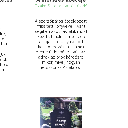
Czáka Sarolta - Valló László
A szerzőpáros átdolgozott,
frissített könyvével kívánt
em
segíteni azoknak, akik most
tük,
kezdik tanulni a metszés
esen
alapjait, de a gyakorlott
 hát
kertgondozók is találnak
benne újdonságot. Választ
jük
adnak az örök kérdésre:
átok
mikor, mivel, hogyan
lre a
metsszünk? Az alapis ...
ként,