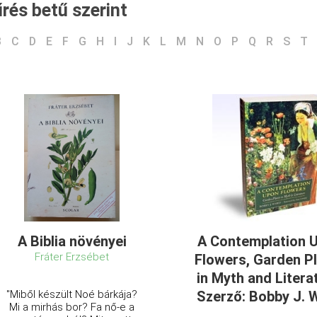
rés betű szerint
B
C
D
E
F
G
H
I
J
K
L
M
N
O
P
Q
R
S
T
A Biblia növényei
A Contemplation 
Fráter Erzsébet
Flowers, Garden P
in Myth and Litera
"Miből készült Noé bárkája?
Szerző: Bobby J. 
Mi a mirhás bor? Fa nő-e a