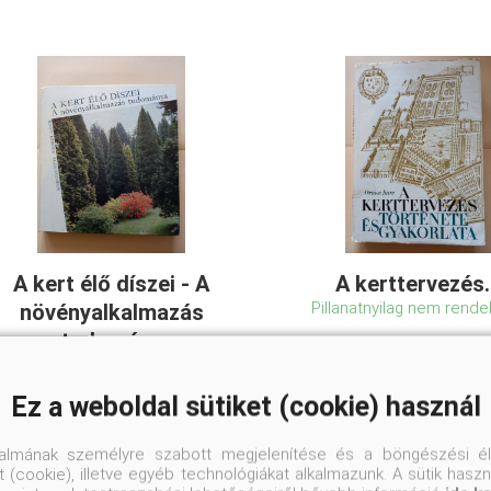
A kert élő díszei - A
A kerttervezés.
Pillanatnyilag nem rende
növényalkalmazás
tudomány
Schmidt Gábor
Ez a weboldal sütiket (cookie) használ
Mit ültessek a kertembe? Azt
szeretném, ha minden
talmának személyre szabott megjelenítése és a böngészési él
évszakban szép lenne, hogy
 (cookie), illetve egyéb technológiákat alkalmazunk. A sütik hasz
ne kelljen öntözni, hogy bírja a