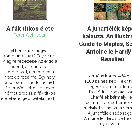
A fák titkos élete
A juharfélék ké
Peter Wohlleben
kalauza. An Illust
Guide to Maples, S
Mit éreznek, hogyan
Antoine le Hardÿ
kommunikálnak? Egy rejtett
Beaulieu
világ felfedezése Az erdő a
csönd, az érintetlen
természet, a mese és a
Kemény kötés, 464 old
titkok birodalma. Egy hely,
1200 színes kép. Tekint
ahol bármi megtörténhet.
egész éven át jellem
Peter Wohlleben, a neves
díszítő tulajdonságaika
német erdész a fák titkos
juharfélék bármely ke
életébe enged betekintést, ...
számára kincset érnek 
melyiket válassza az e
A juharfélék szépségé
Antoine le Hardy de Bea
egy egyedülá ...