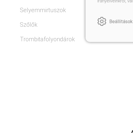
irányelveinkről, 
Selyemmirtuszok
Beállítások
Szőlők
Trombitafolyondárok