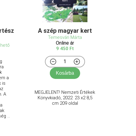
rtész
A szép magyar kert
Temesvári Márta
Online ár
lhető
9 450 Ft
g
ra
k
Kosárba
em a
 is
az
MEGJELENT! Nemzeti Értékek
. A
Könyvkiadó, 2022. 23 x2 8,5
cm 209 oldal
 a
ak
ég ...