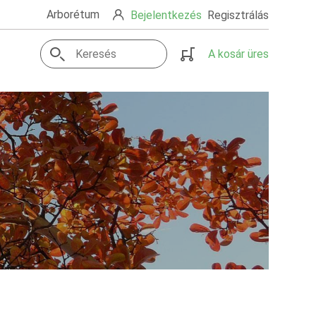
Arborétum
Bejelentkezés
Regisztrálás
A kosár üres