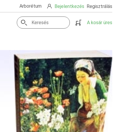
Arborétum
Bejelentkezés
Regisztrálás
A kosár üres