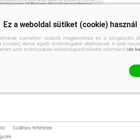
an language of flowers. Based on prodigious
 into undeserved obscurity, as well as
dy of the influence of the world's flora on
Ez a weboldal sütiket (cookie) használ
talmának személyre szabott megjelenítése és a böngészési él
 (cookie), illetve egyéb technológiákat alkalmazunk. A sütik hasz
valamint azok testreszabási lehetőségeiről bővebb információ
ide k
23 x 15,5 cm
ató
Szállítási feltételek
egyzék