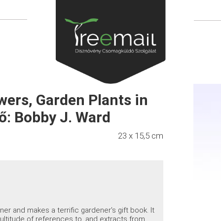
ers, Garden Plants in
ő: Bobby J. Ward
23 x 15,5 cm
ner and makes a terrific gardener's gift book. It
multitude of references to, and extracts from,