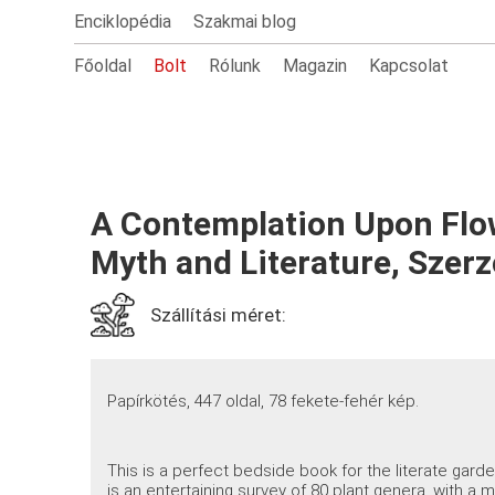
Enciklopédia
Szakmai blog
Főoldal
Bolt
Rólunk
Magazin
Kapcsolat
A Contemplation Upon Flow
Myth and Literature, Szerz
Szállítási méret:
Papírkötés, 447 oldal, 78 fekete-fehér kép.
This is a perfect bedside book for the literate garde
is an entertaining survey of 80 plant genera, with a 