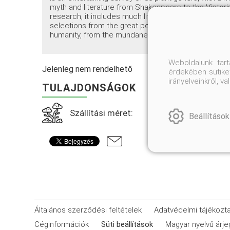
myth and literature from Shakespeare to the Victori
research, it includes much literature that has fallen
selections from the great poets. It is a delightful stu
humanity, from the mundane to the mystical.
Weboldalunk tar
Jelenleg nem rendelhető
érdekében sütiket
irányelveinkről, 
TULAJDONSÁGOK
Szállítási méret:
Beállítások
Általános szerződési feltételek
Adatvédelmi tájékozt
Céginformációk
Süti beállítások
Magyar nyelvű árj