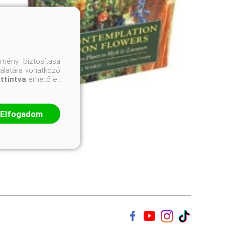
mény biztosítása
nálatára vonatkozó
attintva
érhető el.
Elfogadom