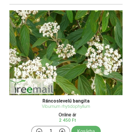
Ráncoslevelű bangita
Viburnum rhytidophyllum
Online ár
2 450 Ft
Kosárba