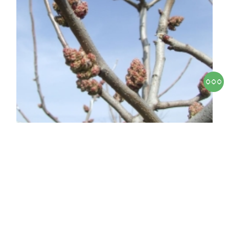
Randy porzós pisztácia
Pistacia vera 'Randy'
Eredeti ár
Online ár
32 500 Ft
25 500 Ft
Kosárba