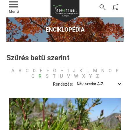
Menü
ENCIKLOPÉDIA
Szűrés betű szerint
A
B
C
D
E
F
G
H
I
J
K
L
M
N
O
P
Q
R
S
T
U
V
W
X
Y
Z
Rendezés: