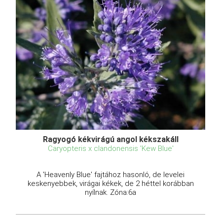
Ragyogó kékvirágú angol kékszakáll
Caryopteris x clandonensis 'Kew Blue'
A 'Heavenly Blue' fajtához hasonló, de levelei
keskenyebbek, virágai kékek, de 2 héttel korábban
nyílnak. Zóna:6a