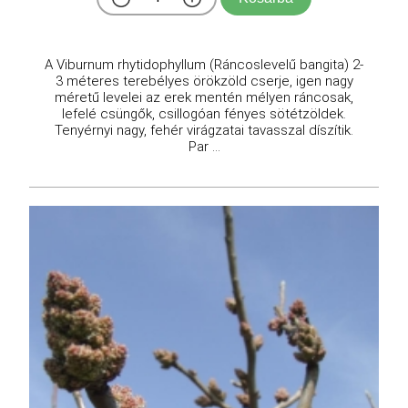
A Viburnum rhytidophyllum (Ráncoslevelű bangita) 2-
3 méteres terebélyes örökzöld cserje, igen nagy
méretű levelei az erek mentén mélyen ráncosak,
lefelé csüngők, csillogóan fényes sötétzöldek.
Tenyérnyi nagy, fehér virágzatai tavasszal díszítik.
Par ...