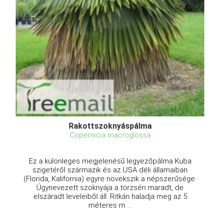
Rakottszoknyáspálma
Copernicia macroglossa
Ez a különleges megjelenésű legyezőpálma Kuba
szigetéről származik és az USA déli államaiban
(Florida, Kalifornia) egyre növekszik a népszerűsége.
Úgynevezett szoknyája a törzsén maradt, de
elszáradt leveleiből áll. Ritkán haladja meg az 5
méteres m ...