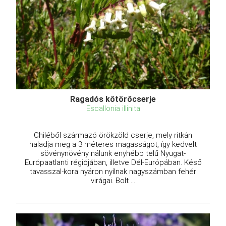
Ragadós kőtörőcserje
Escallonia illinita
Chiléből származó örökzöld cserje, mely ritkán
haladja meg a 3 méteres magasságot, így kedvelt
sövénynövény nálunk enyhébb telű Nyugat-
Európaatlanti régiójában, illetve Dél-Európában. Késő
tavasszal-kora nyáron nyílnak nagyszámban fehér
virágai. Bolt ...