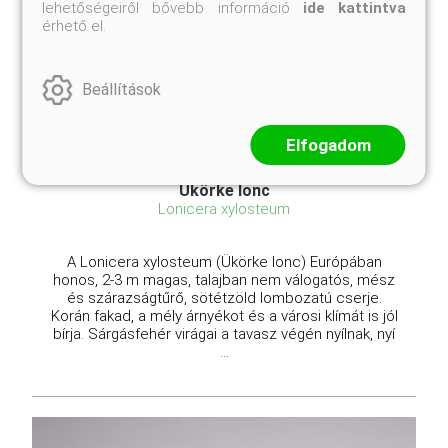
lehetőségeiről bővebb információ
ide kattintva
érhető el.
Beállítások
Elfogadom
Ükörke lonc
Lonicera xylosteum
A Lonicera xylosteum (Ükörke lonc) Európában
honos, 2-3 m magas, talajban nem válogatós, mész
és szárazságtűrő, sötétzöld lombozatú cserje.
Korán fakad, a mély árnyékot és a városi klímát is jól
bírja. Sárgásfehér virágai a tavasz végén nyílnak, nyí
...