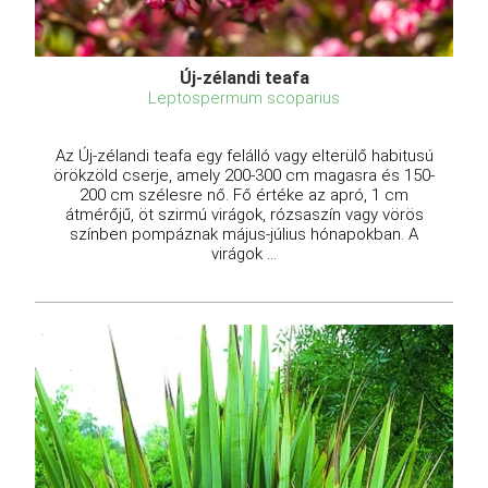
Új-zélandi teafa
Leptospermum scoparius
Az Új-zélandi teafa egy felálló vagy elterülő habitusú
örökzöld cserje, amely 200-300 cm magasra és 150-
200 cm szélesre nő. Fő értéke az apró, 1 cm
átmérőjű, öt szirmú virágok, rózsaszín vagy vörös
színben pompáznak május-július hónapokban. A
virágok ...