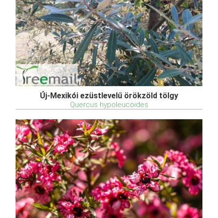
Új-Mexikói ezüstlevelű örökzöld tölgy
Quercus hypoleucoides