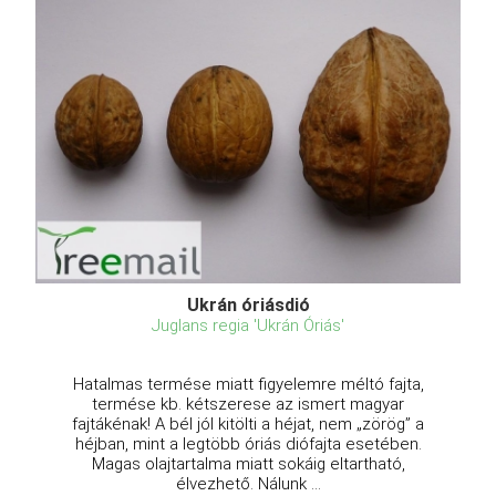
Ukrán óriásdió
Juglans regia 'Ukrán Óriás'
Hatalmas termése miatt figyelemre méltó fajta,
termése kb. kétszerese az ismert magyar
fajtákénak! A bél jól kitölti a héjat, nem „zörög” a
héjban, mint a legtöbb óriás diófajta esetében.
Magas olajtartalma miatt sokáig eltartható,
élvezhető. Nálunk ...