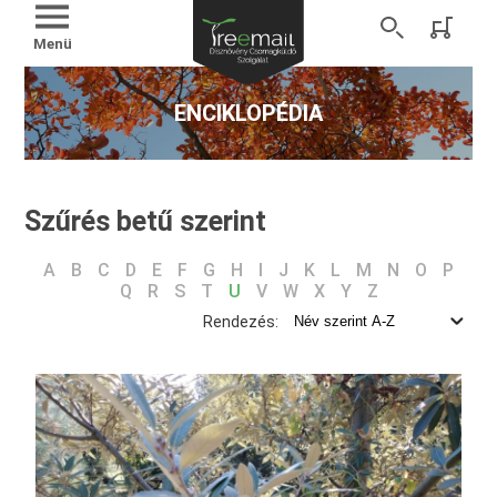
Menü
ENCIKLOPÉDIA
Szűrés betű szerint
A
B
C
D
E
F
G
H
I
J
K
L
M
N
O
P
Q
R
S
T
U
V
W
X
Y
Z
Rendezés: