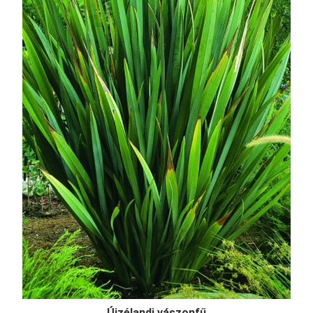
Újzélandi vászonfű