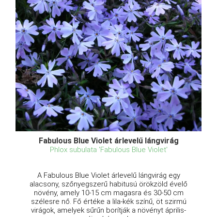
Fabulous Blue Violet árlevelű lángvirág
Phlox subulata 'Fabulous Blue Violet'
A Fabulous Blue Violet árlevelű lángvirág egy
alacsony, szőnyegszerű habitusú örökzöld évelő
növény, amely 10-15 cm magasra és 30-50 cm
szélesre nő. Fő értéke a lila-kék színű, öt szirmú
virágok, amelyek sűrűn borítják a növényt április-