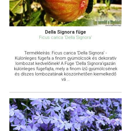
Della Signora füge
Ficus carica 'Della Signora'
Termékleírás: Ficus carica 'Della Signora' -
Különleges fügefa a finom gyümölcsök és dekoratív
lombozat kedvelőinek! A Füge 'Della Signora'igazán
különleges fügefajta, mely a finom ízű gyümölcsének
és díszes lombozatának köszönhetően kiemelkedő
vá ...