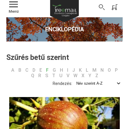
Menü
ENCIKLOPÉDIA
Szűrés betű szerint
A
B
C
D
E
F
G
H
I
J
K
L
M
N
O
P
Q
R
S
T
U
V
W
X
Y
Z
Rendezés: