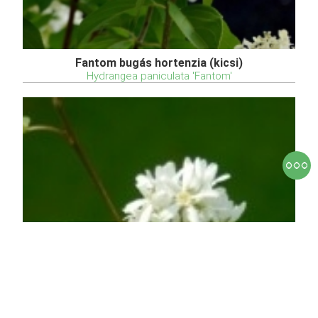
Fantom bugás hortenzia (kicsi)
Hydrangea paniculata 'Fantom'