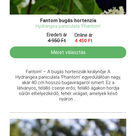
Fantom bugás hortenzia
Hydrangea paniculata 'Phantom'
Eredeti ár
Online ár
4 950 Ft
4 450 Ft
Méret választás
Fantom' – A bugás hortenziák királynője A
Hydrangea paniculata 'Phantom' egyedülállóan nagy,
akár 40 cm hosszú bugavirágairól ismert. Ez a
látványos, télálló cserje erős, felálló ágakon hordja
sűrűn elhelyezkedő, fehér virágait, amelyek késő
nyáron ...