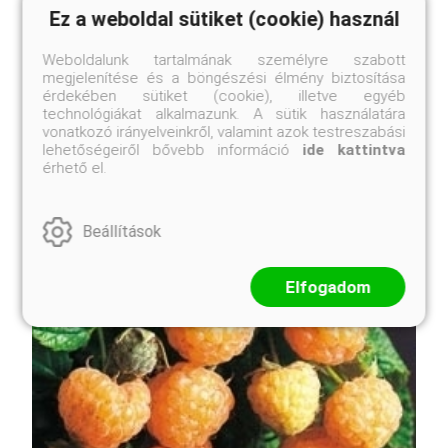
Ez a weboldal sütiket (cookie) használ
Weboldalunk tartalmának személyre szabott
megjelenítése és a böngészési élmény biztosítása
érdekében sütiket (cookie), illetve egyéb
technológiákat alkalmazunk. A sütik használatára
vonatkozó irányelveinkről, valamint azok testreszabási
lehetőségeiről bővebb információ
ide kattintva
érhető el.
Fahéjlevelű bangita
Viburnum cinnamomifolium
Beállítások
Elfogadom