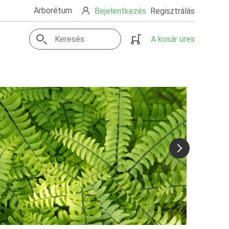
Arborétum
Bejelentkezés
Regisztrálás
A kosár üres