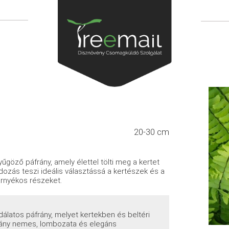
20-30 cm
űgöző páfrány, amely élettel tölti meg a kertet
ndozás teszi ideális választássá a kertészek és a
árnyékos részeket.
latos páfrány, melyet kertekben és beltéri
rány nemes, lombozata és elegáns