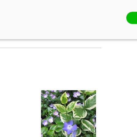
i kiskertek
 keleties hangulatú kertek