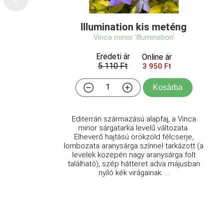
Illumination kis meténg
Vinca minor 'Illumination'
Eredeti ár
Online ár
5 110 Ft
3 950 Ft
Kosárba
Editerrán származású alapfaj, a Vinca
minor sárgatarka levelű változata.
Elheverő hajtású örökzöld félcserje,
lombozata aranysárga színnel tarkázott (a
levelek közepén nagy aranysárga folt
található), szép hátteret adva májusban
nyíló kék virágainak. ...