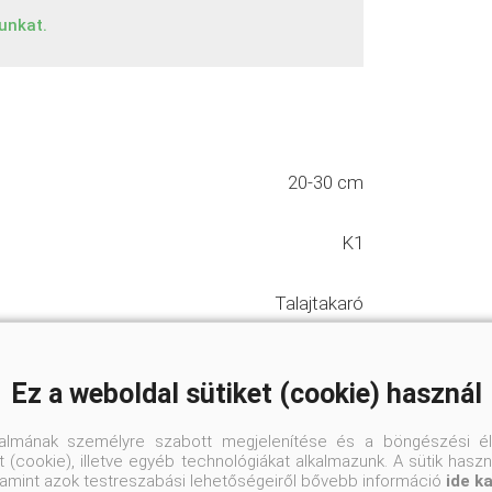
tunkat.
20-30 cm
K1
Talajtakaró
Átlagnál magasabb vízigényeű
Ez a weboldal sütiket (cookie) használ
Üde, humuszos
talmának személyre szabott megjelenítése és a böngészési él
 (cookie), illetve egyéb technológiákat alkalmazunk. A sütik hasz
valamint azok testreszabási lehetőségeiről bővebb információ
ide k
Félárnyékos-árnyékos helyre