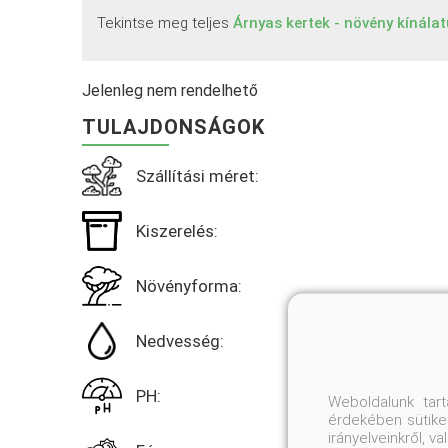
Tekintse meg teljes
Árnyas kertek - növény kínála
Jelenleg nem rendelhető
TULAJDONSÁGOK
Szállítási méret:
Kiszerelés:
Növényforma:
Nedvesség:
PH:
Weboldalunk tar
érdekében sütiket
irányelveinkről, 