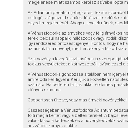
megjelenése miatt számos kertész szívébe lopta m
Az Adiantum pedatum jellegzetes, fekete száraiból f
csillogó, világoszöld színűek, fűrészelt szélűek sz
egyedi megjelenését. Ahogy a levelek nőnek, csodá
A Vénuszfodorka az árnyékos vagy félig árnyékos hely
terek, például nappalik, hálószobák vagy irodák díszít
így rendszeres öntözést igényel. Fontos, hogy ne hagy
áztassuk túl a növényt, mert érzékeny a túlzott vízre
Ez a növény a levegő tisztításában is szerepet játsz
toxikus vegyületeket a környezetből, javítva ezzel a
A Vénuszfodorka gondozása általában nem igényel tú
amire oda kell figyelni. Kerüljük a közvetlen napsütés
számára. Ha beltéren tartjuk, akkor érdemes párásít
előnyös számára.
Csoportosan ültetve, vagy más árnyéki növényekkel 
Összességében a Vénuszfodorka Adiantum pedatum 
tölti meg a kertet vagy a beltéri tereket. A bájos le
választássá a kertészek és a növénykedvelők számá
hozzáadni környezetükbe.