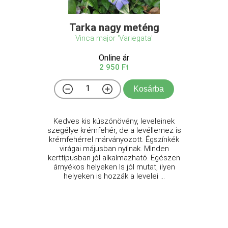
Tarka nagy meténg
Vinca major 'Variegata'
Online ár
2 950 Ft
Kosárba
Kedves kis kúszónövény, leveleinek
szegélye krémfehér, de a levéllemez is
krémfehérrel márványozott. Égszínkék
virágai májusban nyílnak. MInden
kerttípusban jól alkalmazható. Egészen
árnyékos helyeken ls jól mutat, ilyen
helyeken is hozzák a levelei ...