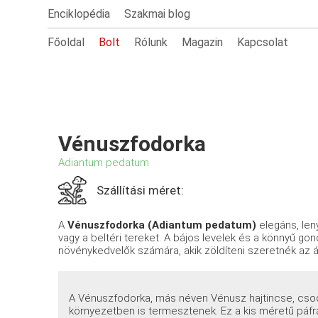
Enciklopédia
Szakmai blog
Főoldal
Bolt
Rólunk
Magazin
Kapcsolat
Vénuszfodorka
Adiantum pedatum
Szállítási méret:
A
Vénuszfodorka (Adiantum pedatum)
elegáns, leny
vagy a beltéri tereket. A bájos levelek és a könnyű go
növénykedvelők számára, akik zöldíteni szeretnék az 
A Vénuszfodorka, más néven Vénusz hajtincse, csodá
környezetben is termesztenek. Ez a kis méretű páf