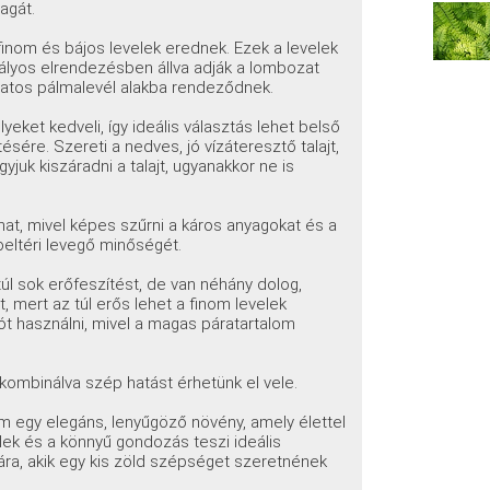
agát.
inom és bájos levelek erednek. Ezek a levelek
abályos elrendezésben állva adják a lombozat
latos pálmalevél alakba rendeződnek.
eket kedveli, így ideális választás lehet belső
ésére. Szereti a nedves, jó vízáteresztő talajt,
juk kiszáradni a talajt, ugyanakkor ne is
.
hat, mivel képes szűrni a káros anyagokat és a
 beltéri levegő minőségét.
l sok erőfeszítést, de van néhány dolog,
t, mert az túl erős lehet a finom levelek
ót használni, mivel a magas páratartalom
kombinálva szép hatást érhetünk el vele.
egy elegáns, lenyűgöző növény, amely élettel
velek és a könnyű gondozás teszi ideális
ra, akik egy kis zöld szépséget szeretnének