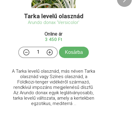
Tarka levelű olasznád
Arundo donax 'Versicolor'
Online ár
3 450 Ft
Kosárba
A Tarka levelű olasznád, más néven Tarka
olasznád vagy Színes olasznád, a
Földközi-tenger vidékéről származó,
rendkívül impozáns megjelenésű díszfű.
Az Arundo donax egyik leglátványosabb,
tarka levelű változata, amely a kertekben
egzotikus, mediterrá ...