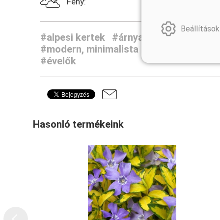
Fény:
Beállítások
#alpesi kertek
#árnyas kertek
#város
#modern, minimalista kertek
#japán és
#évelők
Hasonló termékeink