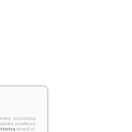
mény biztosítása
nálatára vonatkozó
attintva
érhető el.