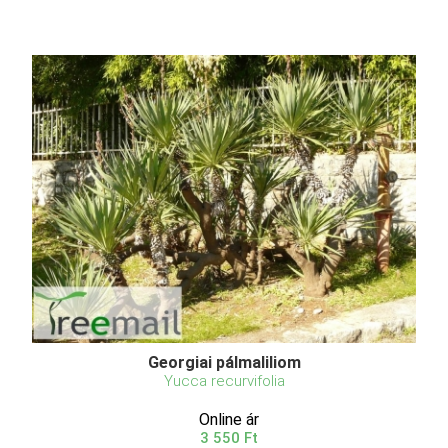
Georgiai pálmaliliom
Yucca recurvifolia
Online ár
3 550 Ft