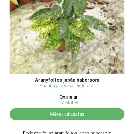
Aranyfoltos japán babérsom
Aucuba japonica 'Picturata'
Online ár
17 600 Ft
Méret választás
Fedezze fel az Aranyfoltos japán babérsom