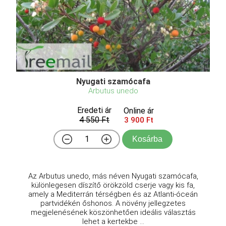
Nyugati szamócafa
Arbutus unedo
Eredeti ár
Online ár
4 550 Ft
3 900 Ft
Kosárba
Az Arbutus unedo, más néven Nyugati szamócafa,
különlegesen díszítő örökzöld cserje vagy kis fa,
amely a Mediterrán térségben és az Atlanti-óceán
partvidékén őshonos. A növény jellegzetes
megjelenésének köszönhetően ideális választás
lehet a kertekbe ...