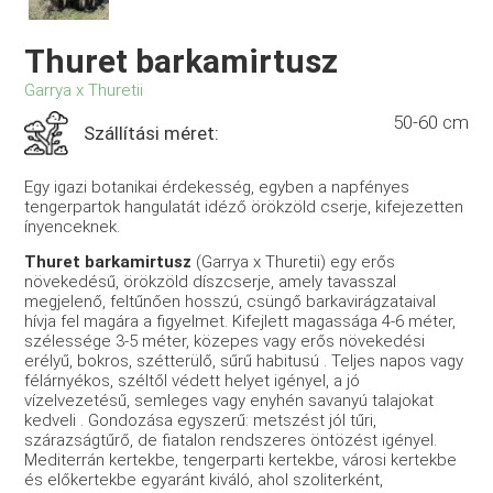
Thuret barkamirtusz
Garrya x Thuretii
50-60 cm
Szállítási méret:
Egy igazi botanikai érdekesség, egyben a napfényes
tengerpartok hangulatát idéző örökzöld cserje, kifejezetten
ínyenceknek.
Thuret barkamirtusz
(Garrya x Thuretii) egy erős
növekedésű, örökzöld díszcserje, amely tavasszal
megjelenő, feltűnően hosszú, csüngő barkavirágzataival
hívja fel magára a figyelmet. Kifejlett magassága 4-6 méter,
szélessége 3-5 méter, közepes vagy erős növekedési
erélyű, bokros, szétterülő, sűrű habitusú . Teljes napos vagy
félárnyékos, széltől védett helyet igényel, a jó
vízelvezetésű, semleges vagy enyhén savanyú talajokat
kedveli . Gondozása egyszerű: metszést jól tűri,
szárazságtűrő, de fiatalon rendszeres öntözést igényel.
Mediterrán kertekbe, tengerparti kertekbe, városi kertekbe
és előkertekbe egyaránt kiváló, ahol szoliterként,