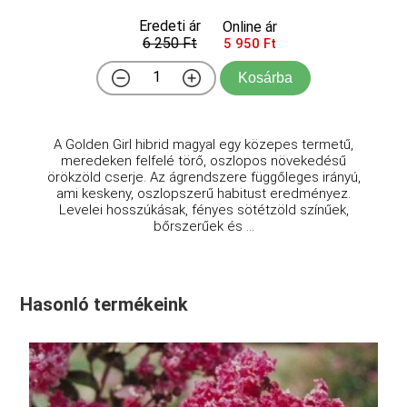
Eredeti ár
Online ár
6 250 Ft
5 950 Ft
Kosárba
A Golden Girl hibrid magyal egy közepes termetű,
meredeken felfelé törő, oszlopos növekedésű
örökzöld cserje. Az ágrendszere függőleges irányú,
ami keskeny, oszlopszerű habitust eredményez.
Levelei hosszúkásak, fényes sötétzöld színűek,
bőrszerűek és ...
Hasonló termékeink