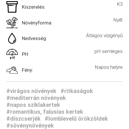
K3
Kiszerelés:
Nyílt
Növényforma:
Átlagos vízigényű
Nedvesség:
pH semleges
PH:
Napos helyre
Fény:
#virágos növények
#ritkaságok
#mediterrán növények
#napos sziklakertek
#romantikus, falusias kertek
#díszcserjék
#lomblevelű örökzöldek
#sövénynövények