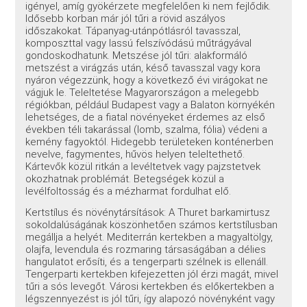
igényel, amíg gyökérzete megfelelően ki nem fejlődik.
Idősebb korban már jól tűri a rövid aszályos
időszakokat. Tápanyag-utánpótlásról tavasszal,
komposzttal vagy lassú felszívódású műtrágyával
gondoskodhatunk. Metszése jól tűri: alakformáló
metszést a virágzás után, késő tavasszal vagy kora
nyáron végezzünk, hogy a következő évi virágokat ne
vágjuk le. Teleltetése Magyarországon a melegebb
régiókban, például Budapest vagy a Balaton környékén
lehetséges, de a fiatal növényeket érdemes az első
években téli takarással (lomb, szalma, fólia) védeni a
kemény fagyoktól. Hidegebb területeken konténerben
nevelve, fagymentes, hűvös helyen teleltethető.
Kártevők közül ritkán a levéltetvek vagy pajzstetvek
okozhatnak problémát. Betegségek közül a
levélfoltosság és a mézharmat fordulhat elő.
Kertstílus és növénytársítások: A Thuret barkamirtusz
sokoldalúságának köszönhetően számos kertstílusban
megállja a helyét. Mediterrán kertekben a magyaltölgy,
olajfa, levendula és rozmaring társaságában a délies
hangulatot erősíti, és a tengerparti szélnek is ellenáll.
Tengerparti kertekben kifejezetten jól érzi magát, mivel
tűri a sós levegőt. Városi kertekben és előkertekben a
légszennyezést is jól tűri, így alapozó növényként vagy