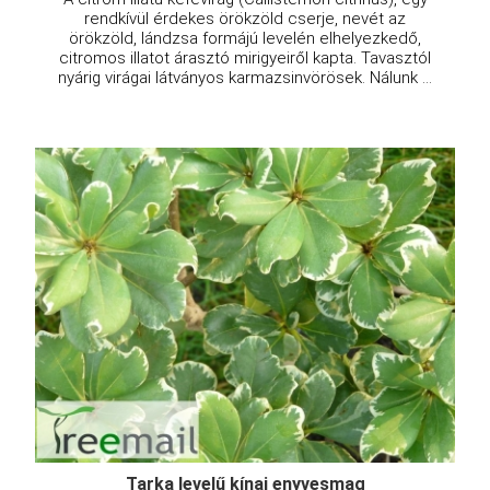
rendkívül érdekes örökzöld cserje, nevét az
örökzöld, lándzsa formájú levelén elhelyezkedő,
citromos illatot árasztó mirigyeiről kapta. Tavasztól
nyárig virágai látványos karmazsinvörösek. Nálunk ...
Tarka levelű kínai enyvesmag