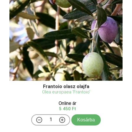
Frantoio olasz olajfa
Olea europaea 'Frantoio'
Online ár
5 450 Ft
Kosárba