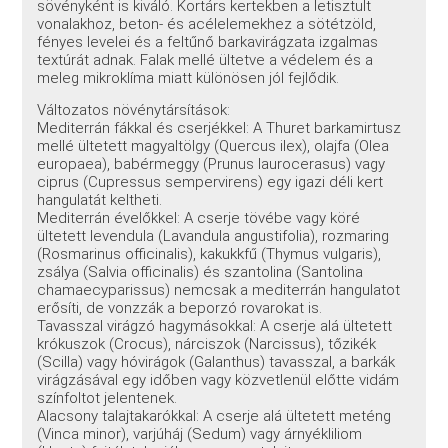
sövényként is kiváló. Kortárs kertekben a letisztult
vonalakhoz, beton- és acélelemekhez a sötétzöld,
fényes levelei és a feltűnő barkavirágzata izgalmas
textúrát adnak. Falak mellé ültetve a védelem és a
meleg mikroklíma miatt különösen jól fejlődik.
Változatos növénytársítások:
Mediterrán fákkal és cserjékkel: A Thuret barkamirtusz
mellé ültetett magyaltölgy (Quercus ilex), olajfa (Olea
europaea), babérmeggy (Prunus laurocerasus) vagy
ciprus (Cupressus sempervirens) egy igazi déli kert
hangulatát keltheti.
Mediterrán évelőkkel: A cserje tövébe vagy köré
ültetett levendula (Lavandula angustifolia), rozmaring
(Rosmarinus officinalis), kakukkfű (Thymus vulgaris),
zsálya (Salvia officinalis) és szantolina (Santolina
chamaecyparissus) nemcsak a mediterrán hangulatot
erősíti, de vonzzák a beporzó rovarokat is.
Tavasszal virágzó hagymásokkal: A cserje alá ültetett
krókuszok (Crocus), nárciszok (Narcissus), tőzikék
(Scilla) vagy hóvirágok (Galanthus) tavasszal, a barkák
virágzásával egy időben vagy közvetlenül előtte vidám
színfoltot jelentenek.
Alacsony talajtakarókkal: A cserje alá ültetett meténg
(Vinca minor), varjúháj (Sedum) vagy árnyékliliom