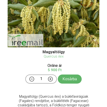
Magyaltölgy
Quercus ilex
Online ár
5 900 Ft
Kosárba
Magyaltölgy (Quercus ilex) a bükkfavirágúak
(Fagales) rendjébe, a bükkfélék (Fagaceae)
családjába tartozó, a Földközi-tenger nyugati