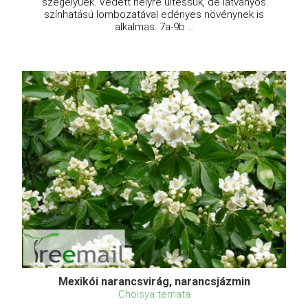
szegélyűek. Védett helyre ültessük, de látványos
színhatású lombozatával edényes növénynek is
alkalmas. 7a-9b ...
Mexikói narancsvirág, narancsjázmin
Choisya ternata