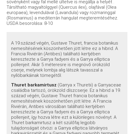
sövényként vagy fal mellé ültetve is megállja a helyét .
Társítható magyaltölggyel (Quercus ilex), olajfával (Olea
europaea), levendulával (Lavandula) vagy rozmaringgal
(Rosmarinus) a mediterrán hangulat megteremtéséhez.
USDA besorolása: 8-10
A 19.század végén, Gustave Thuret, francia botanikus
nemesítésének köszönhetően jött létre ez a hibrid. A
Francia Riviérán (Antibes) található kertjében
keresztezte a Garrya fadyeni és a Garrya elliptica
pollenjeit. Akár 5 méteresre is megnövő örökzöld
cserje, melynek lombja alig látszik tavasszal a
nyílóbarkáinak tömegétől.
Thuret barkamirtusz
(Garrya x Thuretii) a Garryaceae
családba tartozó, örökzöld díszcserje. Ez a hibrid a 19.
század végén, Gustave Thuret francia botanikus
nemesítésének köszönhetően jött létre. A Francia
Riviérán, Antibes városában található kertjében
keresztezte a Garrya fadyeni és a Garrya elliptica
pollenjeit, így hozva létre ezt a különleges növényt. A
Thuret barkamirtusz a két szülőfaj legjobb
tulajdonságait ötvözi: a Garrya elliptica látványos
barkavirágzatát és a Garrya fadyeni nagyobb termetét.