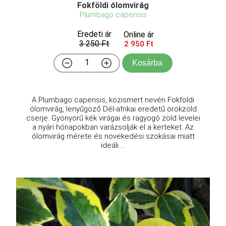
Fokföldi ólomvirág
Plumbago capensis
Eredeti ár
Online ár
3 250 Ft
2 950 Ft
Kosárba
A Plumbago capensis, közismert nevén Fokföldi
ólomvirág, lenyűgöző Dél-afrikai eredetű örökzöld
cserje. Gyönyörű kék virágai és ragyogó zöld levelei
a nyári hónapokban varázsolják el a kerteket. Az
ólomvirág mérete és növekedési szokásai miatt
ideáli ...