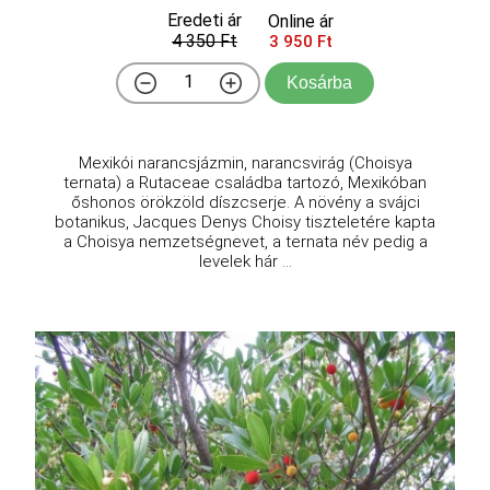
Eredeti ár
Online ár
4 350 Ft
3 950 Ft
Kosárba
Mexikói narancsjázmin, narancsvirág (Choisya
ternata) a Rutaceae családba tartozó, Mexikóban
őshonos örökzöld díszcserje. A növény a svájci
botanikus, Jacques Denys Choisy tiszteletére kapta
a Choisya nemzetségnevet, a ternata név pedig a
levelek hár ...