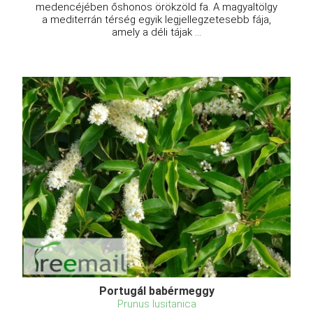
medencéjében őshonos örökzöld fa. A magyaltölgy
a mediterrán térség egyik legjellegzetesebb fája,
amely a déli tájak ...
Portugál babérmeggy
Prunus lusitanica