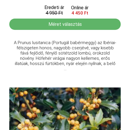
Eredeti ár
Online ár
4 950 Ft
4 450 Ft
Méret választás
A Prunus lusitanica (Portugál babérmeggy) az Ibériai-
félszigeten honos, nagyobb cserjévé, vagy kisebb
fává fejlődő, fénylő sötétzöld lombú, örökzöld
növény. Hófehér virágai nagyon kellemes, erős
illatúak, hosszú fürtökben, nyár elején nyílnak, a belő
...