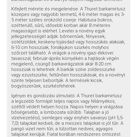
Kifejlett mérete és megjelenése: A Thuret barkamirtusz
közepes vagy nagyobb termetű, 4-6 méter magas és 3-
5 méter széles örökzöld cserje. Habitusa bokros,
szétterülő, sűrű, idősebb korban akár 8 méteres
magasságot is elérhet. Levelei a növény egyik
jellegzetességét adják: bőrneműek, fényesek,
sötétzöldek, keskeny-tojásdad vagy hosszúkás alakúak,
6-10 cm hosszúak, fonákjukon szürkés molyhos
szőrzet található. A virágok a növény igazi ékkövei:
tavasszal, február-április környékén a hajtások végén
megjelenő, csüngő barkavirágzatok akár 8-20 cm
hosszúak is lehetnek. A barkák színe zöldesszürke
vagy ezüstszürke, feltűnően hosszúkásak, és a növényt
szinte teljesen beborítják. A termések kicsik,
bogyószerűek, szürkésfehérek.
Igényei és gondozási útmutató: A Thuret barkamirtusz
a legszebb formáját teljes napos vagy félárnyékos,
széltől védett helyen hozza. Napos helyen a virágzása
bőségesebb, a lombozata sűrűbb. Talajban a jó
vízelvezetésű, semleges vagy enyhén savanyú (pH 5,5-
7,0) talajokat kedveli, de a meszes talajokat is jól tűri. A
pangó vizet nem tűri, a túlzottan nedves, agyagos
talajokat kerüljük. Fiatal korában rendszeres öntözést