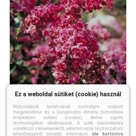
Ez a weboldal sütiket (cookie) használ
Berlingot Menthe selyemmirtusz
Lagerstroemia 'Berlingot Menthe'
Weboldalunk tartalmának személyre szabott
megjelenítése és a böngészési élmény biztosítása
érdekében sütiket (cookie), illetve egyéb
Eredeti ár
Online ár
technológiákat alkalmazunk. A sütik használatára
5 450 Ft
4 950 Ft
vonatkozó irányelveinkről, valamint azok testreszabási
lehetőségeiről bővebb információ
ide kattintva
Kosárba