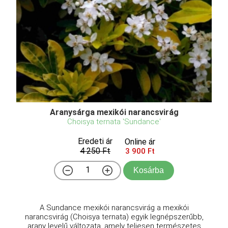
Aranysárga mexikói narancsvirág
Choisya ternata 'Sundance'
Eredeti ár
Online ár
4 250 Ft
3 900 Ft
Kosárba
A Sundance mexikói narancsvirág a mexikói
narancsvirág (Choisya ternata) egyik legnépszerűbb,
arany levelű változata, amely teljesen természetes