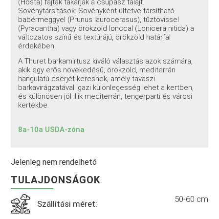
(Hosta) fajták takarják a csupasz talajt.
Sövénytársítások: Sövényként ültetve társítható
babérmeggyel (Prunus laurocerasus), tűztövissel
(Pyracantha) vagy örökzöld lonccal (Lonicera nitida) a
változatos színű és textúrájú, örökzöld határfal
érdekében.
A Thuret barkamirtusz kiváló választás azok számára,
akik egy erős növekedésű, örökzöld, mediterrán
hangulatú cserjét keresnek, amely tavaszi
barkavirágzatával igazi különlegesség lehet a kertben,
és különösen jól illik mediterrán, tengerparti és városi
kertekbe.
8a-10a USDA-zóna
Jelenleg nem rendelhető
TULAJDONSÁGOK
50-60 cm
Szállítási méret: