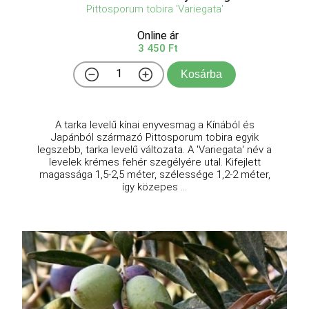
Pittosporum tobira 'Variegata'
Online ár
3 450 Ft
Kosárba
A tarka levelű kínai enyvesmag a Kínából és
Japánból származó Pittosporum tobira egyik
legszebb, tarka levelű változata. A 'Variegata' név a
levelek krémes fehér szegélyére utal. Kifejlett
magassága 1,5-2,5 méter, szélessége 1,2-2 méter,
így közepes ...