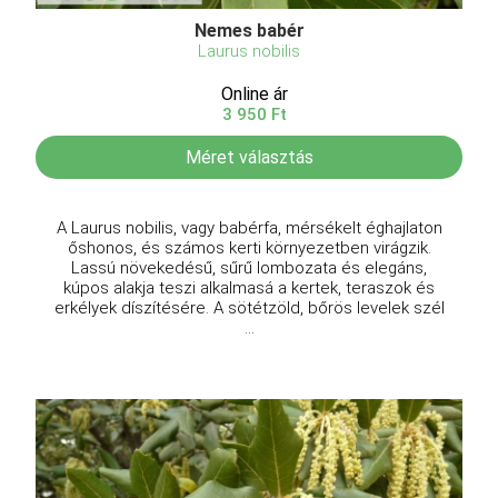
Nemes babér
Laurus nobilis
Online ár
3 950 Ft
Méret választás
A Laurus nobilis, vagy babérfa, mérsékelt éghajlaton
őshonos, és számos kerti környezetben virágzik.
Lassú növekedésű, sűrű lombozata és elegáns,
kúpos alakja teszi alkalmasá a kertek, teraszok és
erkélyek díszítésére. A sötétzöld, bőrös levelek szél
...