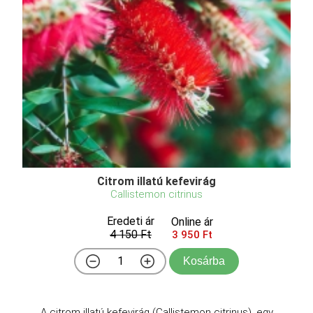
Citrom illatú kefevirág
Callistemon citrinus
Eredeti ár
Online ár
4 150 Ft
3 950 Ft
Kosárba
A citrom illatú kefevirág (Callistemon citrinus), egy