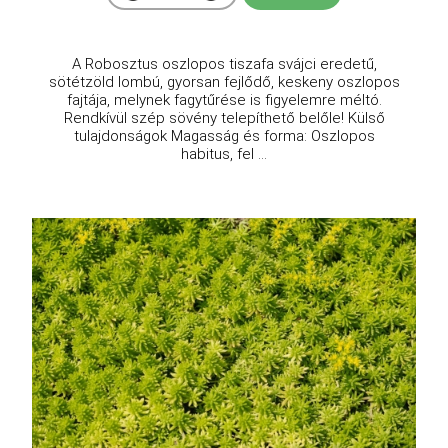
A Robosztus oszlopos tiszafa svájci eredetű,
sötétzöld lombú, gyorsan fejlődő, keskeny oszlopos
fajtája, melynek fagytűrése is figyelemre méltó.
Rendkívül szép sövény telepíthető belőle! Külső
tulajdonságok Magasság és forma: Oszlopos
habitus, fel ...