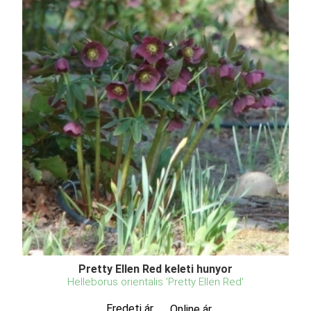
Pretty Ellen Red keleti hunyor
Helleborus orientalis 'Pretty Ellen Red'
Eredeti ár
Online ár