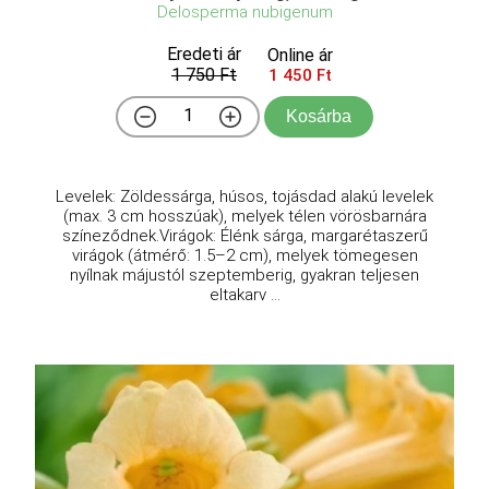
Delosperma nubigenum
Eredeti ár
Online ár
1 750 Ft
1 450 Ft
Kosárba
Levelek: Zöldessárga, húsos, tojásdad alakú levelek
(max. 3 cm hosszúak), melyek télen vörösbarnára
színeződnek.Virágok: Élénk sárga, margarétaszerű
virágok (átmérő: 1.5–2 cm), melyek tömegesen
nyílnak májustól szeptemberig, gyakran teljesen
eltakarv ...