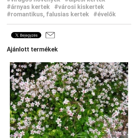
#árnyas kertek
#városi kiskertek
#romantikus, falusias kertek
#évelők
Ajánlott termékek