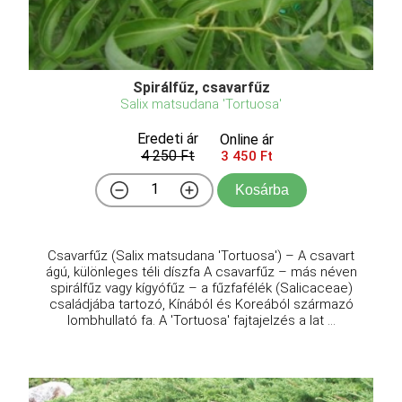
Spirálfűz, csavarfűz
Salix matsudana 'Tortuosa'
Eredeti ár
Online ár
4 250 Ft
3 450 Ft
Kosárba
Csavarfűz (Salix matsudana 'Tortuosa') – A csavart
ágú, különleges téli díszfa A csavarfűz – más néven
spirálfűz vagy kígyófűz – a fűzfafélék (Salicaceae)
családjába tartozó, Kínából és Koreából származó
lombhullató fa. A 'Tortuosa' fajtajelzés a lat ...