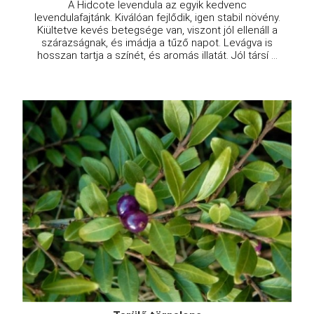
A Hidcote levendula az egyik kedvenc
levendulafajtánk. Kiválóan fejlődik, igen stabil növény.
Kiültetve kevés betegsége van, viszont jól ellenáll a
szárazságnak, és imádja a tűző napot. Levágva is
hosszan tartja a színét, és aromás illatát. Jól társí ...