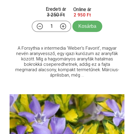
Eredeti ár
Online ár
3 250 Ft
2 950 Ft
Kosárba
A Forsythia x intermedia 'Weber's Favorit', magyar
nevén aranyvessző, egy igazi kuriózum az aranyfák
között. Míg a hagyományos aranyfák hatalmas
bokrokká cseperedhetnek, addig ez a fajta
megmarad alacsony, kompakt termetűnek. Március-
áprilisban, még ...