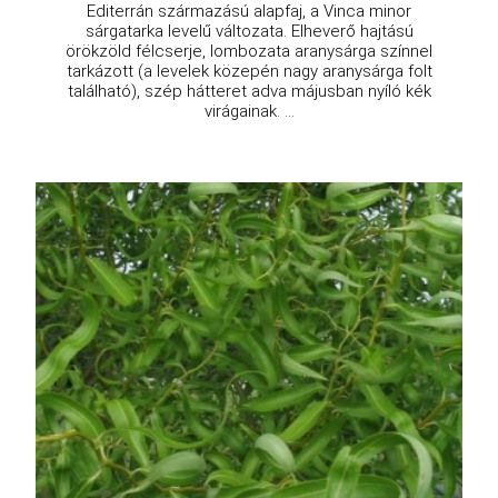
Editerrán származású alapfaj, a Vinca minor
sárgatarka levelű változata. Elheverő hajtású
örökzöld félcserje, lombozata aranysárga színnel
tarkázott (a levelek közepén nagy aranysárga folt
található), szép hátteret adva májusban nyíló kék
virágainak. ...