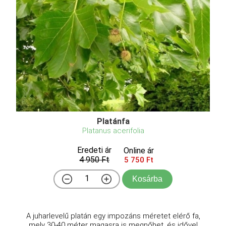
Platánfa
Platanus acerifolia
Eredeti ár
Online ár
4 950 Ft
5 750 Ft
Kosárba
A juharlevelű platán egy impozáns méretet elérő fa,
mely 30-40 méter magasra is megnőhet, és idővel