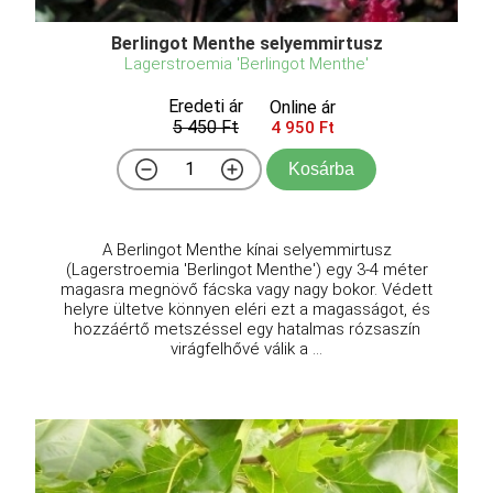
Berlingot Menthe selyemmirtusz
Lagerstroemia 'Berlingot Menthe'
Eredeti ár
Online ár
5 450 Ft
4 950 Ft
Kosárba
A Berlingot Menthe kínai selyemmirtusz
(Lagerstroemia 'Berlingot Menthe') egy 3-4 méter
magasra megnövő fácska vagy nagy bokor. Védett
helyre ültetve könnyen eléri ezt a magasságot, és
hozzáértő metszéssel egy hatalmas rózsaszín
virágfelhővé válik a ...