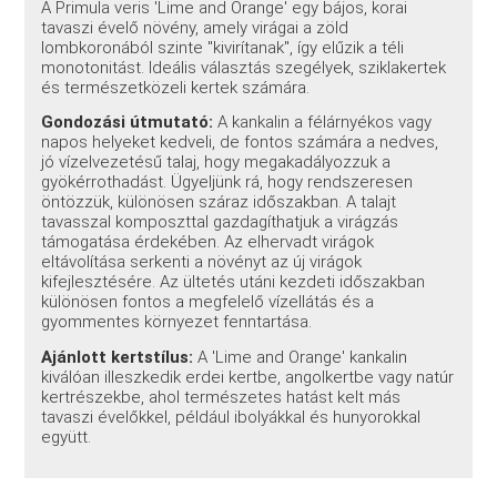
A Primula veris 'Lime and Orange' egy bájos, korai
tavaszi évelő növény, amely virágai a zöld
lombkoronából szinte "kivirítanak", így elűzik a téli
monotonitást. Ideális választás szegélyek, sziklakertek
és természetközeli kertek számára.
Gondozási útmutató:
A kankalin a félárnyékos vagy
napos helyeket kedveli, de fontos számára a nedves,
jó vízelvezetésű talaj, hogy megakadályozzuk a
gyökérrothadást. Ügyeljünk rá, hogy rendszeresen
öntözzük, különösen száraz időszakban. A talajt
tavasszal komposzttal gazdagíthatjuk a virágzás
támogatása érdekében. Az elhervadt virágok
eltávolítása serkenti a növényt az új virágok
kifejlesztésére. Az ültetés utáni kezdeti időszakban
különösen fontos a megfelelő vízellátás és a
gyommentes környezet fenntartása.
Ajánlott kertstílus:
A 'Lime and Orange' kankalin
kiválóan illeszkedik erdei kertbe, angolkertbe vagy natúr
kertrészekbe, ahol természetes hatást kelt más
tavaszi évelőkkel, például ibolyákkal és hunyorokkal
együtt.