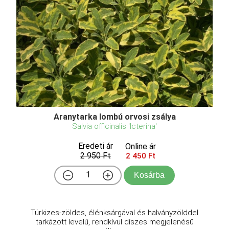
Aranytarka lombú orvosi zsálya
Salvia officinalis 'Icterina'
Eredeti ár
Online ár
2 950 Ft
2 450 Ft
Kosárba
Türkizes-zöldes, élénksárgával és halványzölddel
tarkázott levelű, rendkívül díszes megjelenésű