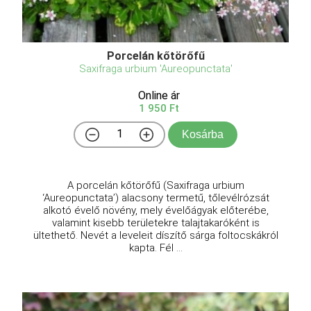
Porcelán kőtörőfű
Saxifraga urbium 'Aureopunctata'
Online ár
1 950 Ft
Kosárba
A porcelán kőtörőfű (Saxifraga urbium
‘Aureopunctata’) alacsony termetű, tőlevélrózsát
alkotó évelő növény, mely évelőágyak előterébe,
valamint kisebb területekre talajtakaróként is
ültethető. Nevét a leveleit díszítő sárga foltocskákról
kapta. Fél ...