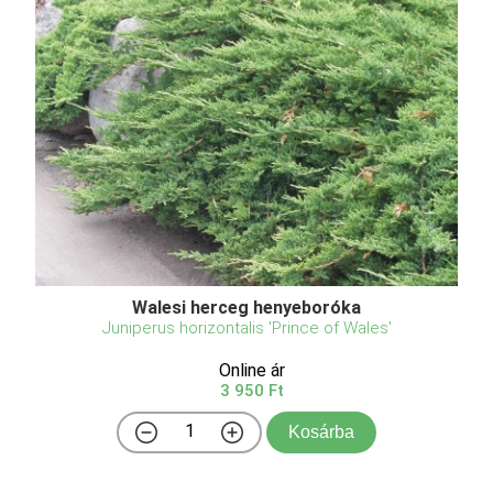
Walesi herceg henyeboróka
Juniperus horizontalis 'Prince of Wales'
Online ár
3 950 Ft
Kosárba