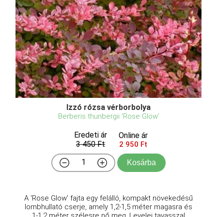
Izzó rózsa vérborbolya
Berberis thunbergii 'Rose Glow'
Eredeti ár
Online ár
3 450 Ft
2 950 Ft
Kosárba
A 'Rose Glow' fajta egy felálló, kompakt növekedésű
lombhullató cserje, amely 1,2-1,5 méter magasra és
1-1,2 méter szélesre nő meg. Levelei tavasszal