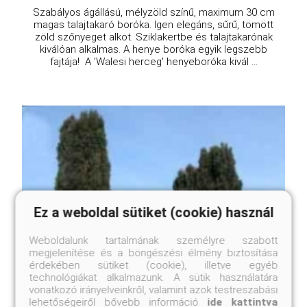
Szabályos ágállású, mélyzöld színű, maximum 30 cm
magas talajtakaró boróka. Igen elegáns, sűrű, tömött
zöld szőnyeget alkot. Sziklakertbe és talajtakarónak
kiválóan alkalmas. A henye boróka egyik legszebb
fajtája! A 'Walesi herceg' henyeboróka kivál ...
Ez a weboldal sütiket (cookie) használ
Weboldalunk tartalmának személyre szabott
megjelenítése és a böngészési élmény biztosítása
érdekében sütiket (cookie), illetve egyéb
technológiákat alkalmazunk. A sütik használatára
vonatkozó irányelveinkről, valamint azok testreszabási
lehetőségeiről bővebb információ
ide kattintva