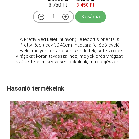
3 750 Ft
3 450 Ft
Kosárba
A Pretty Red keleti hunyor (Helleborus orientalis
'Pretty Red') egy 30-40cm magasra fejlődő évelő.
Levelei mélyen tenyeresen szeldeltek, sötétzöldek.
Virágokat korán tavasszal hoz, melyek erős virágzati
szárak tetején kedvesen bókolnak, majd egészen ...
Hasonló termékeink