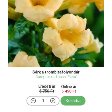
Sárga trombitafolyondár
Campsis radicans 'Flava'
Eredeti ár
Online ár
5 750 Ft
5 450 Ft
Kosárba