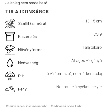
Jelenleg nem rendelhető
TULAJDONSÁGOK
10-15 cm
Szállítási méret:
CS 9
Kiszerelés:
Talajtakaró
Növényforma:
Átlagos vízigényű
Nedvesség:
Jó vízáteresztő, normál kerti talaj
PH:
Napos- félárnyékos helyre
Fény:
#virágos növények
#alpesi kertek