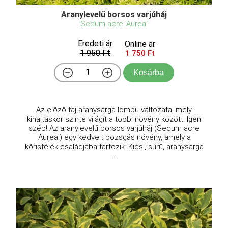
Aranylevelű borsos varjúháj
Sedum acre 'Aurea'
Eredeti ár
Online ár
1 950 Ft
1 750 Ft
Kosárba
Az előző faj aranysárga lombú változata, mely
kihajtáskor szinte világít a többi növény között. Igen
szép! Az aranylevelű borsos varjúháj (Sedum acre
'Aurea') egy kedvelt pozsgás növény, amely a
kőrisfélék családjába tartozik. Kicsi, sűrű, aranysárga
...