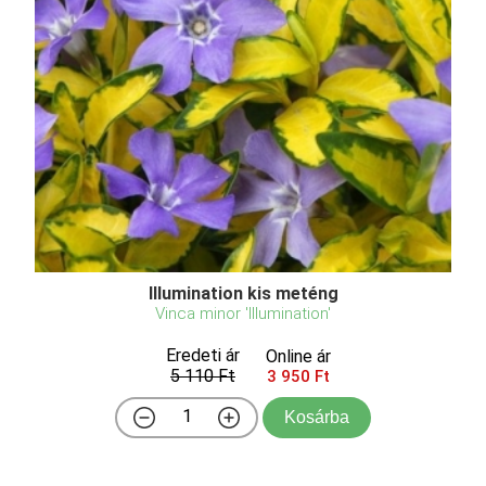
Illumination kis meténg
Vinca minor 'Illumination'
Eredeti ár
Online ár
5 110 Ft
3 950 Ft
Kosárba