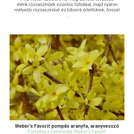
élénk rózsaszínűek ezüstös foltokkal, majd nyáron
mélyebb rózsaszínűvé és bíborrá érlelődnek, ősszel
...
Weber's Favorit pompás aranyfa, aranyvessző
Forsythia x intermedia 'Weber's Favorit'