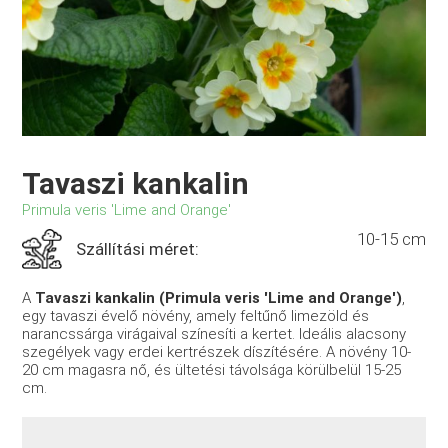
Tavaszi kankalin
Primula veris 'Lime and Orange'
10-15 cm
Szállítási méret:
A
Tavaszi kankalin (Primula veris 'Lime and Orange')
,
egy tavaszi évelő növény, amely feltűnő limezöld és
narancssárga virágaival színesíti a kertet. Ideális alacsony
szegélyek vagy erdei kertrészek díszítésére. A növény 10-
20 cm magasra nő, és ültetési távolsága körülbelül 15-25
cm.