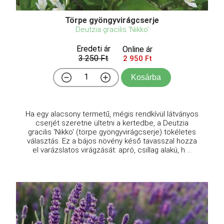
Törpe gyöngyvirágcserje
Deutzia gracilis 'Nikko'
Eredeti ár
Online ár
3 250 Ft
2 950 Ft
Kosárba
Ha egy alacsony termetű, mégis rendkívül látványos
cserjét szeretne ültetni a kertedbe, a Deutzia
gracilis 'Nikko' (törpe gyöngyvirágcserje) tökéletes
választás. Ez a bájos növény késő tavasszal hozza
el varázslatos virágzását: apró, csillag alakú, h ...