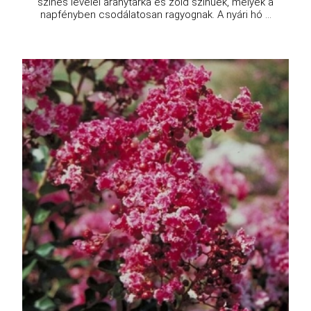
színes levelei aranytarka és zöld színűek, melyek a
napfényben csodálatosan ragyognak. A nyári hó ...