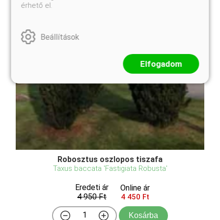
érhető el.
Beállítások
Elfogadom
Robosztus oszlopos tiszafa
Taxus baccata 'Fastigiata Robusta'
Eredeti ár
Online ár
4 950 Ft
4 450 Ft
Kosárba