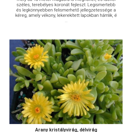
széles, terebélyes koronát fejleszt. Legismertebb
és legkönnyebben felismerhető jellegzetessége a
kéreg, amely vékony, lekerekített lapokban hámlik, é
...
Arany kristályvirág, délvirág