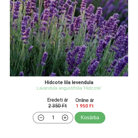
Hidcote lila levendula
Lavandula angustifolia 'Hidcote'
Eredeti ár
Online ár
2 350 Ft
1 950 Ft
Kosárba