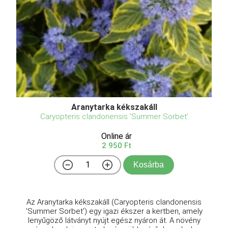
Aranytarka kékszakáll
Caryopteris clandonensis 'Summer Sorbet'
Online ár
2 950 Ft
Kosárba
Az Aranytarka kékszakáll (Caryopteris clandonensis
'Summer Sorbet') egy igazi ékszer a kertben, amely
lenyűgöző látványt nyújt egész nyáron át. A növény