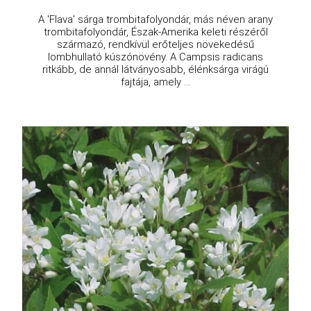
A 'Flava' sárga trombitafolyondár, más néven arany
trombitafolyondár, Észak-Amerika keleti részéről
származó, rendkívül erőteljes növekedésű
lombhullató kúszónövény. A Campsis radicans
ritkább, de annál látványosabb, élénksárga virágú
fajtája, amely ...