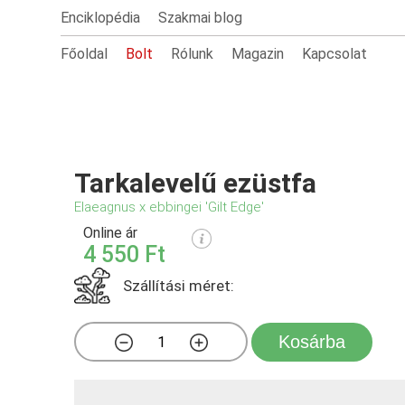
Enciklopédia
Szakmai blog
Főoldal
Bolt
Rólunk
Magazin
Kapcsolat
Tarkalevelű ezüstfa
Elaeagnus x ebbingei 'Gilt Edge'
Online ár
4 550 Ft
Szállítási méret:
Kosárba