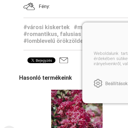
Fény:
#városi kiskertek
#modern, minimalist
#romantikus, falusias kertek
#dézsáso
#lomblevelű örökzöldek
#sövénynövé
Weboldalunk tar
érdekében sütiket
irányelveinkről, 
Hasonló termékeink
Beállítások