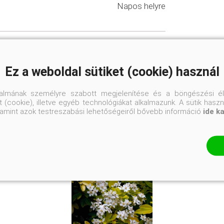
Napos helyre
a kertek
k és télikertiek
#díszcserjék
Ez a weboldal sütiket (cookie) használ
nyek
talmának személyre szabott megjelenítése és a böngészési él
 (cookie), illetve egyéb technológiákat alkalmazunk. A sütik hasz
valamint azok testreszabási lehetőségeiről bővebb információ
ide k