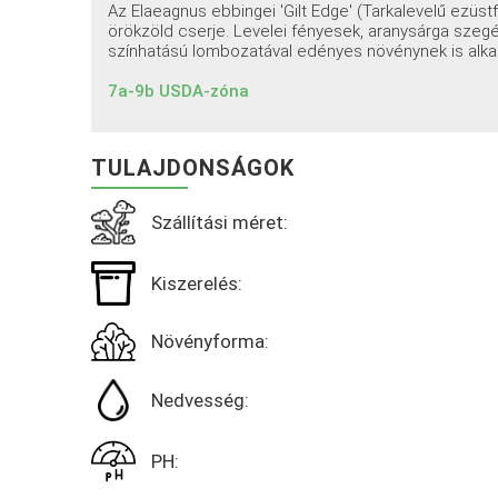
Az Elaeagnus ebbingei 'Gilt Edge' (Tarkalevelű ezüs
örökzöld cserje. Levelei fényesek, aranysárga szegé
színhatású lombozatával edényes növénynek is alka
7a-9b USDA-zóna
TULAJDONSÁGOK
Szállítási méret:
Kiszerelés:
Növényforma:
Nedvesség:
PH: