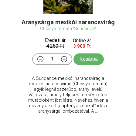
Aranysárga mexikói narancsvirág
Choisya ternata 'Sundance'
Eredeti ár
Online ár
4 250 Ft
3 900 Ft
Kosárba
A Sundance mexikói narancsvirág a
mexikói narancsvirág (Choisya ternata)
egyik legnépszerűbb, arany levelű
változata, amely teljesen természetes
mutációként jött létre. Nevéhez híven a
növény a kert „napfényes sarkát” idézi
aranysárga lombozatával. A ...