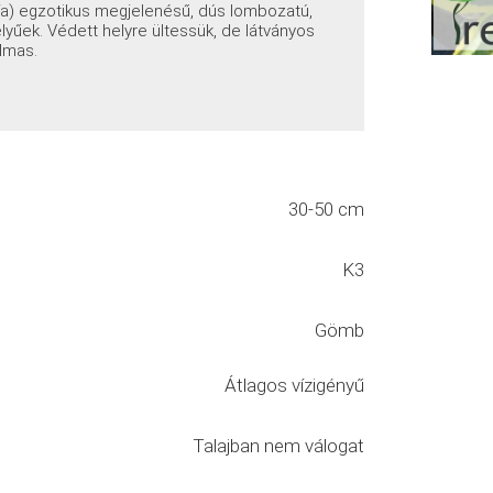
tfa) egzotikus megjelenésű, dús lombozatú,
lyűek. Védett helyre ültessük, de látványos
lmas.
30-50 cm
K3
Gömb
Átlagos vízigényű
Talajban nem válogat