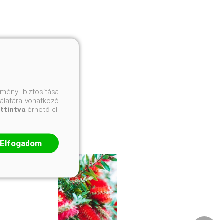
mény biztosítása
nálatára vonatkozó
attintva
érhető el.
Elfogadom