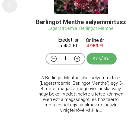
Berlingot Menthe selyemmirtusz
Lagerstroemia 'Berlingot Menthe'
Eredeti ár
Online ár
5 450 Ft
4 950 Ft
Kosárba
A Berlingot Menthe kínai selyemmirtusz
(Lagerstroemia 'Berlingot Menthe') egy 3-
4 méter magasra megnövő fácska vagy
nagy bokor. Védett helyre ültetve könnyen
eléri ezt a magasságot, és hozzáértő
metszéssel egy hatalmas rózsaszín
virágfelhővé válik a ...