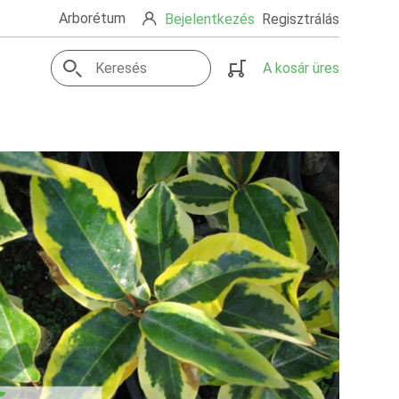
Arborétum
Bejelentkezés
Regisztrálás
A kosár üres