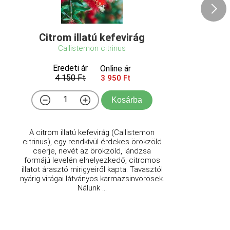
Citrom illatú kefevirág
Callistemon citrinus
Eredeti ár
Online ár
4 150 Ft
3 950 Ft
Kosárba
A citrom illatú kefevirág (Callistemon
citrinus), egy rendkívül érdekes örökzöld
cserje, nevét az örökzöld, lándzsa
formájú levelén elhelyezkedő, citromos
illatot árasztó mirigyeiről kapta. Tavasztól
nyárig virágai látványos karmazsinvörösek.
Nálunk ...