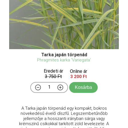
Tarka japán törpenád
Phragmites karka 'Variegata'
Eredeti ár
Online ár
3 750 Ft
3 200 Ft
Kosárba
A Tarka japán törpenád egy kompakt, bokros
növekedésű évelő díszfű. Legszembetűnőbb
jellemzője a hosszanti irányban sárga vagy
krémszínű csíkokkal tarkított zöld levelezete. A