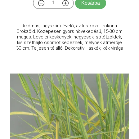
Kosárba
Rizómás, lágyszárú évelő, az Iris közeli rokona.
Örökzöld. Közepesen gyors növekedésű, 15-30 cm
magas. Levelei keskenyek, hegyesek, sötétzöldek,
kis széthajló csomót képeznek, melynek átmérője
30 cm. Teljesen télálló. Dekoratív liláskék, kék virága
...