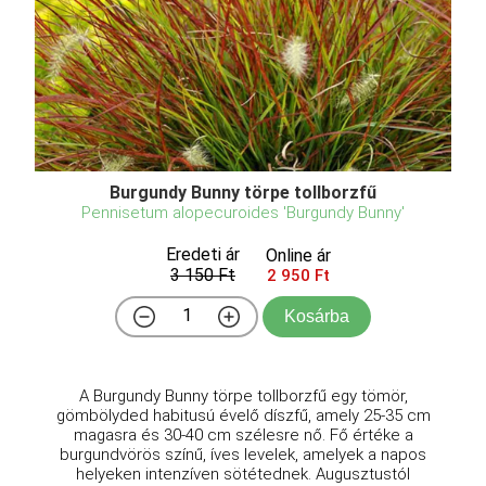
Burgundy Bunny törpe tollborzfű
Pennisetum alopecuroides 'Burgundy Bunny'
Eredeti ár
Online ár
3 150 Ft
2 950 Ft
Kosárba
A Burgundy Bunny törpe tollborzfű egy tömör,
gömbölyded habitusú évelő díszfű, amely 25-35 cm
magasra és 30-40 cm szélesre nő. Fő értéke a
burgundvörös színű, íves levelek, amelyek a napos
helyeken intenzíven sötétednek. Augusztustól