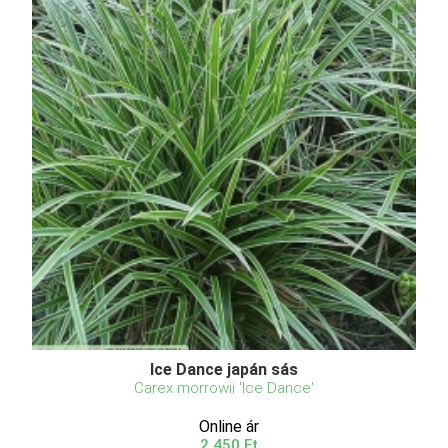
Ice Dance japán sás
Carex morrowii 'Ice Dance'
Online ár
2 450 Ft