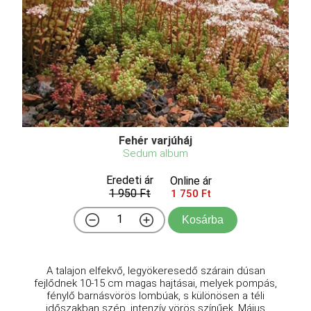
Fehér varjúháj
Sedum album
Eredeti ár
Online ár
1 950 Ft
1 750 Ft
Kosárba
A talajon elfekvő, legyökeresedő szárain dúsan
fejlődnek 10-15 cm magas hajtásai, melyek pompás,
fénylő barnásvörös lombúak, s különösen a téli
időszakban szép, intenzív vörös színűek. Május