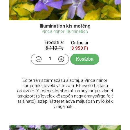
Illumination kis meténg
Vinca minor 'Illumination'
Eredeti ár
Online ár
5 110 Ft
3 950 Ft
Kosárba
Editerrán származású alapfaj, a Vinca minor
sárgatarka levelű változata. Elheverő hajtású
örökzöld félcserje, lombozata aranysárga színnel
tarkázott (a levelek közepén nagy aranysárga folt
található), szép hátteret adva májusban nyíló kék
virágainak. ...