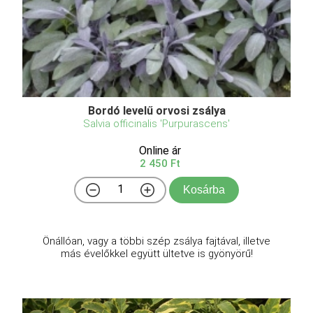
Bordó levelű orvosi zsálya
Salvia officinalis 'Purpurascens'
Online ár
2 450 Ft
Kosárba
Önállóan, vagy a többi szép zsálya fajtával, illetve
más évelőkkel együtt ültetve is gyönyörű!