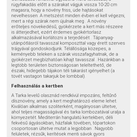
rügyfakadás előtt a szárakat vágjuk vissza 10-20 cm
magasra, hogy a növény friss, üde hajtásokat
nevelhessen. A metszést minden évben el kell végezni,
mert a régi szárak nem újulnak meg . A növény
erőteljes növekedésű, gyökérzete a kert más részeire
is átterjedhet, ezért érdemes gyökértorlasz
alkalmazásával korlátozni a terjedését . Tápanyag-
utánpótlásról tavasszal komposzttal vagy érett szerves
trágyával gondoskodjunk. Télállósága közepes, a
keményebb teleken a szárak visszafagyhatnak, de a
gyökérzet megbízhatóan kihajt tavasszal . Hazánkban a
legtöbb területen biztonságosan teleltethető, de
északi, hidegebb tájakon téli takarást igényelhet (a
tövét vastagon takarjuk be lombbal).
Felhasználás a kertben
A Tarka levelű olasznád rendkívül impozáns, feltűnő
dísznövény, amely a kert meghatározó eleme lehet.
Kiválóan alkalmas szoliterként, magányosan ültetve,
ahol teljes magasságával és tarka lombozatával uralja a
környezetét. Mediterrán hangulatú kertekben, déli
fekvésű ágyásokban, házfalak tövében, tópartokon
csoportosan ültetve mutat a legjobban . Nagyobb
felületek, rézsűk, kerítések menti sávok gyors