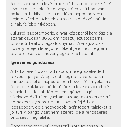
5 cm szélesek, a levéllemez párhuzamos erezetű . A
levelek színe zöld, fehér vagy krémszínű hosszanti
csíkokkal tarkítva – ez a mintázat napos helyen a
legintenzívebb . A levelek a szár alsó részén sűrűn
állnak, feljebb ritkábban.
Júliustól szeptemberig, a nyár közepétől kora őszig a
szárak csúcsán 30-60 cm hosszú, ezüstösbarna,
tollszerű, felálló virágzatok nyílnak . A virágzatok a
növény tetején lebegő felhőként jelennek meg, ami
tovább fokozza a növény egzotikus hatását.
Igényei és gondozása
A Tarka levelű olasznád napos, meleg, szélvédett
fekvést igényel. A legszebb, legintenzívebb tarka
mintázatot teljes napsütésben hozza; félárnyékban a
fehér csíkok kevésbé feltűnőek, a levelek zöldebbé
válnak. Talaj tekintetében nem igényes: a jó
vízelvezetésű, tápanyagban gazdag, laza szerkezetű,
homokos-vályogos kerti talajokban fejlődik a
legszebben, de a nedvesebb, akár tóparti talajokat is
jól tűri. A pangó vizet nem szereti, de a rendszeres
öntözést meghálálja.
Gondozása rendkívül egyszerű. Kora tavasszal, a