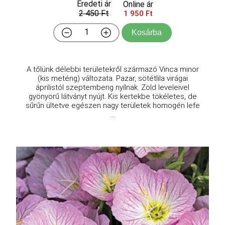
Eredeti ár
Online ár
2 450 Ft
1 950 Ft
Kosárba
A tőlünk délebbi területekről származó Vinca minor
(kis meténg) változata. Pazar, sötétlila virágai
áprilistól szeptemberig nyílnak. Zöld leveleivel
gyönyörű látványt nyújt. Kis kertekbe tökéletes, de
sűrűn ültetve egészen nagy területek homogén lefe
...