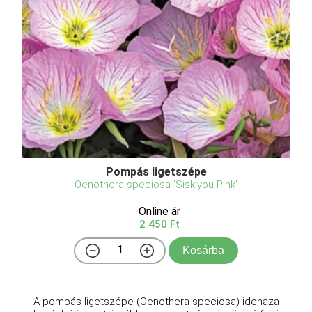
Pompás ligetszépe
Oenothera speciosa 'Siskiyou Pink'
Online ár
2 450 Ft
Kosárba
A pompás ligetszépe (Oenothera speciosa) idehaza