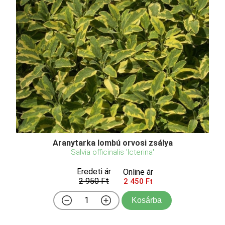
Aranytarka lombú orvosi zsálya
Salvia officinalis 'Icterina'
Eredeti ár
Online ár
2 950 Ft
2 450 Ft
Kosárba