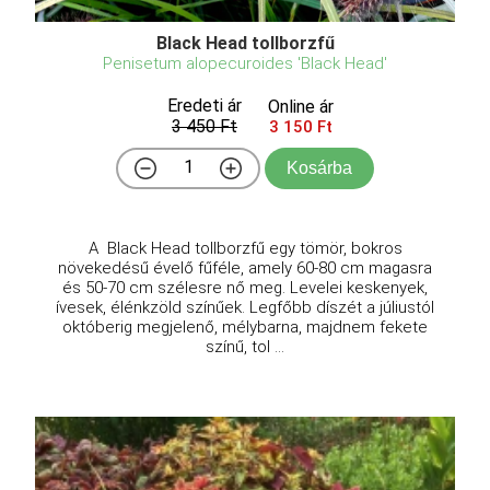
Black Head tollborzfű
Penisetum alopecuroides 'Black Head'
Eredeti ár
Online ár
3 450 Ft
3 150 Ft
Kosárba
A Black Head tollborzfű egy tömör, bokros
növekedésű évelő fűféle, amely 60-80 cm magasra
és 50-70 cm szélesre nő meg. Levelei keskenyek,
ívesek, élénkzöld színűek. Legfőbb díszét a júliustól
októberig megjelenő, mélybarna, majdnem fekete
színű, tol ...