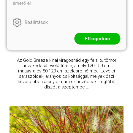
érhető el.
Gold Breeze kínai virágosnád
Miscanthus chinensis 'Gold Breeze'
Eredeti ár
Online ár
Beállítások
4 250 Ft
3 950 Ft
Elfogadom
Kosárba
Az Gold Breeze kínai virágosnád egy felálló, tömör
növekedésű évelő fűféle, amely 120-150 cm
magasra és 80-120 cm szélesre nő meg. Levelei
sárászöldek, aranyos csíkoltsággal, melyek őszi
hűvösebben aranybarnára színeződnek. Legfőbb
díszét a szeptembe ...