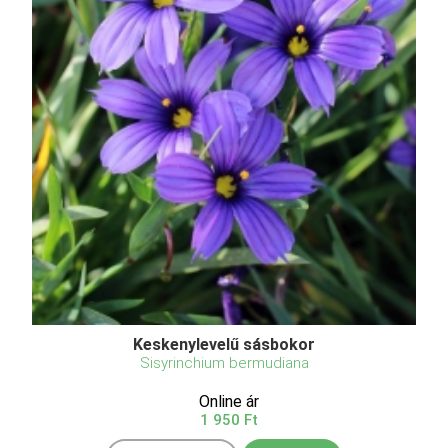
Keskenylevelű sásbokor
Sisyrinchium bermudiana
Online ár
1 950 Ft