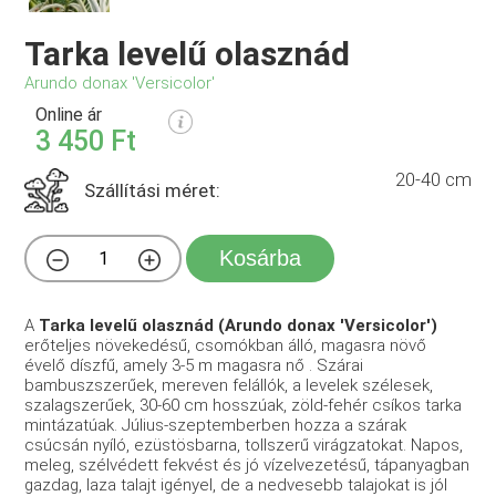
Tarka levelű olasznád
Arundo donax 'Versicolor'
Online ár
3 450 Ft
20-40 cm
Szállítási méret:
Kosárba
A
Tarka levelű olasznád (Arundo donax 'Versicolor')
erőteljes növekedésű, csomókban álló, magasra növő
évelő díszfű, amely 3-5 m magasra nő . Szárai
bambuszszerűek, mereven felállók, a levelek szélesek,
szalagszerűek, 30-60 cm hosszúak, zöld-fehér csíkos tarka
mintázatúak. Július-szeptemberben hozza a szárak
csúcsán nyíló, ezüstösbarna, tollszerű virágzatokat. Napos,
meleg, szélvédett fekvést és jó vízelvezetésű, tápanyagban
gazdag, laza talajt igényel, de a nedvesebb talajokat is jól