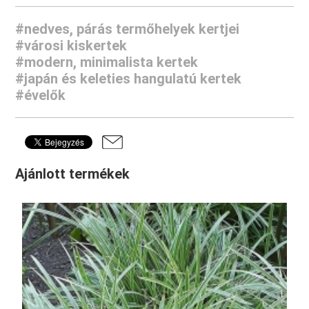
#nedves, párás termőhelyek kertjei
#városi kiskertek
#modern, minimalista kertek
#japán és keleties hangulatú kertek
#évelők
Ajánlott termékek