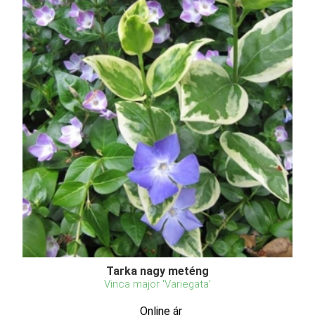
Tarka nagy meténg
Vinca major 'Variegata'
Online ár