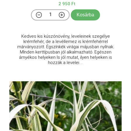
2 950 Ft
Kosárba
Kedves kis kúszónövény, leveleinek szegélye
krémfehér, de a levéllemez is krémfehérrel
márványozott. Égszínkék virágai májusban nyílnak.
MInden kerttípusban jól alkalmazható. Egészen
árnyékos helyeken ls jól mutat, ilyen helyeken is
hozzák a levelei ...