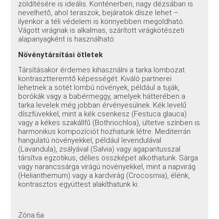
zöldítésére is ideális. Konténerben, nagy dézsában is
nevelhető, ahol teraszok, bejáratok dísze lehet –
ilyenkor a téli védelem is könnyebben megoldható.
Vágott virágnak is alkalmas, szárított virágkötészeti
alapanyagként is használható.
Növénytársítási ötletek
Társításakor érdemes kihasználni a tarka lombozat
kontrasztteremtő képességét. Kiváló partnerei
lehetnek a sötét lombú növények, például a tuják,
borókák vagy a babérmeggy, amelyek hátterében a
tarka levelek még jobban érvényesülnek. Kék levelű
díszfüvekkel, mint a kék csenkesz (Festuca glauca)
vagy a kékes szakállfű (Bothriochloa), ültetve színben is
harmonikus kompozíciót hozhatunk létre. Mediterrán
hangulatú növényekkel, például levendulával
(Lavandula), zsályával (Salvia) vagy agapantusszal
társítva egzotikus, délies összképet alkothatunk. Sárga
vagy narancssárga virágú növényekkel, mint a napvirág
(Helianthemum) vagy a kardvirág (Crocosmia), élénk,
kontrasztos együttest alakíthatunk ki.
Zóna:6a