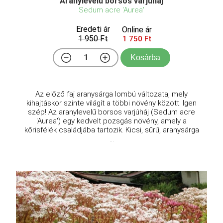
Aranylevelű borsos varjúháj
Sedum acre 'Aurea'
Eredeti ár
Online ár
1 950 Ft
1 750 Ft
Kosárba
Az előző faj aranysárga lombú változata, mely
kihajtáskor szinte világít a többi növény között. Igen
szép! Az aranylevelű borsos varjúháj (Sedum acre
'Aurea') egy kedvelt pozsgás növény, amely a
kőrisfélék családjába tartozik. Kicsi, sűrű, aranysárga
...