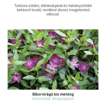
Türkizes-zöldes, élénksárgával és halványzölddel
tarkázott levelű, rendkívül díszes megjelenésű
változat.
Bíborvirágú kis meténg
Vinca minor 'Atropurpurea'