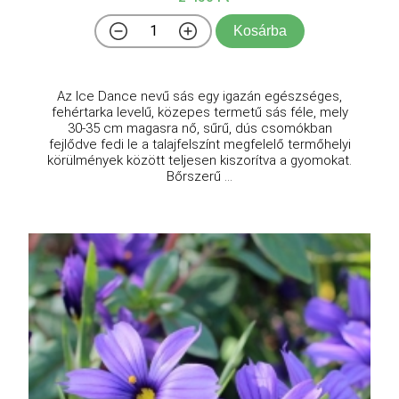
Kosárba
Az Ice Dance nevű sás egy igazán egészséges,
fehértarka levelű, közepes termetű sás féle, mely
30-35 cm magasra nő, sűrű, dús csomókban
fejlődve fedi le a talajfelszínt megfelelő termőhelyi
körülmények között teljesen kiszorítva a gyomokat.
Bőrszerű ...