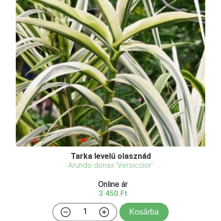
Tarka levelű olasznád
Arundo donax 'Versicolor'
Online ár
3 450 Ft
Kosárba