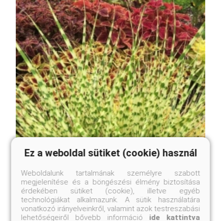
Ez a weboldal sütiket (cookie) használ
Weboldalunk tartalmának személyre szabott
megjelenítése és a böngészési élmény biztosítása
érdekében sütiket (cookie), illetve egyéb
technológiákat alkalmazunk. A sütik használatára
vonatkozó irányelveinkről, valamint azok testreszabási
lehetőségeiről bővebb információ
ide kattintva