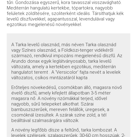
tűri. Gondozása egyszerű, kora tavasszal visszavágható.
Mediterrán hangulatú kertekbe, tópartokra, nagyobb
felületek zöldítésére, szoliterként ideális. Társíthatjuk kék
levelű díszfüvekkel, agapantusszal, levendulával vagy
egzotikus megjelenésű növényekkel.
A Tarka levelű olasznád, más néven Tarka olasznád
vagy Színes olasznád, a Földközi-tenger vidékéről
származó, rendkívül impozáns megjelenésű díszfű. Az
Arundo donax egyik leglátványosabb, tarka levelű
változata, amely a kertekben egzotikus, mediterrán
hangulatot teremt . A 'Versicolor' fajta nevét a levelek
változatos, csíkos mintázatáról kapta .
Erőteljes növekedésű, csomókban álló, magasra növő
évelő díszfű, amely kifejlett állapotban 3-5 méter
magasra nő. A növény rizómákkal terjed, idővel
nagyobb, sűrű telepeket alkothat. Szárai
bambuszszerűek, mereven felállók, üregesek, a
csomóknál ízesültek. A szárak színe zöld, a tél
beálltával szalmasárgára változik.
A növény legfőbb dísze a feltűnő, tarka lombozat. A
levelek szélesek, szalagszerűek, 30-60 cm hosszúak, 2-