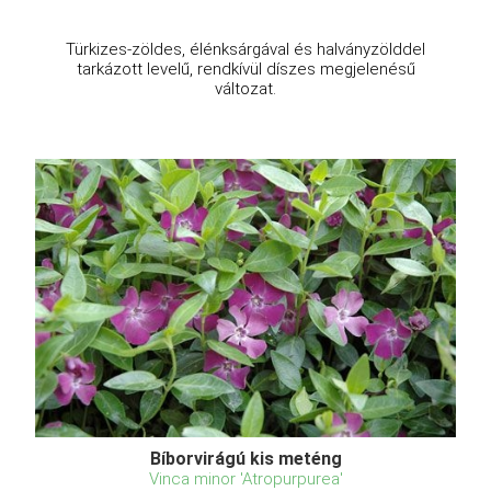
Türkizes-zöldes, élénksárgával és halványzölddel
tarkázott levelű, rendkívül díszes megjelenésű
változat.
Bíborvirágú kis meténg
Vinca minor 'Atropurpurea'