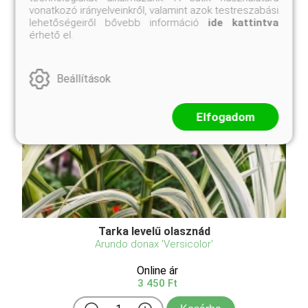
vonatkozó irányelveinkről, valamint azok testreszabási
lehetőségeiről bővebb információ
ide kattintva
érhető el.
Beállítások
Elfogadom
Tarka levelű olasznád
Arundo donax 'Versicolor'
Online ár
3 450 Ft