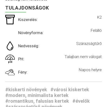
TULAJDONSÁGOK
K2
Kiszerelés:
Felálló
Növényforma:
Szárazságtűrő
Nedvesség:
Talajban nem válogat
PH:
Napos helyre
Fény:
#kiskerti növények
#városi kiskertek
#modern, minimalista kertek
#romantikus, falusias kertek
#évelők
#szárazságtűrő növények