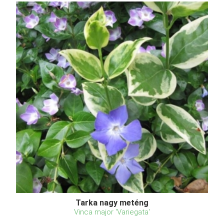
Tarka nagy meténg
Vinca major 'Variegata'