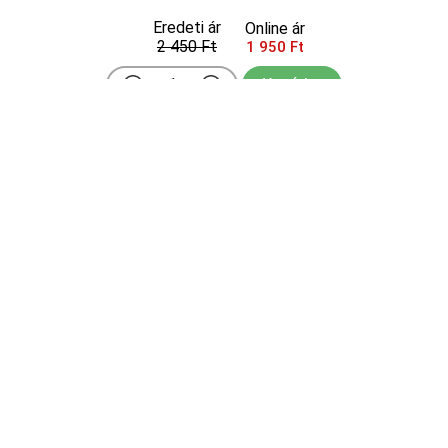
Eredeti ár
Online ár
2 450 Ft
1 950 Ft
Kosárba
A tőlünk délebbi területekről származó Vinca minor
(kis meténg) változata. Pazar, sötétlila virágai
áprilistól szeptemberig nyílnak. Zöld leveleivel
gyönyörű látványt nyújt. Kis kertekbe tökéletes, de
sűrűn ültetve egészen nagy területek homogén lefe
...