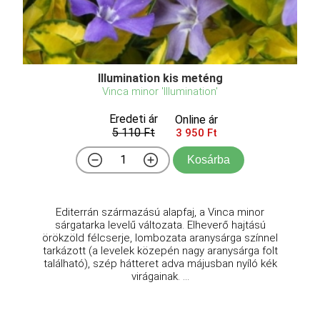
Illumination kis meténg
Vinca minor 'Illumination'
Eredeti ár
Online ár
5 110 Ft
3 950 Ft
Kosárba
Editerrán származású alapfaj, a Vinca minor
sárgatarka levelű változata. Elheverő hajtású
örökzöld félcserje, lombozata aranysárga színnel
tarkázott (a levelek közepén nagy aranysárga folt
található), szép hátteret adva májusban nyíló kék
virágainak. ...