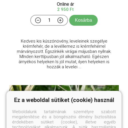
Online ár
2 950 Ft
Kosárba
Kedves kis kúszónövény, leveleinek szegélye
krémfehér, de a levéllemez is krémfehérrel
márványozott. Égszínkék virágai májusban nyílnak.
MInden kerttípusban jól alkalmazható. Egészen
árnyékos helyeken ls jól mutat, ilyen helyeken is
hozzák a levelei ...
Ez a weboldal sütiket (cookie) használ
Weboldalunk tartalmának személyre szabott
megjelenítése és a böngészési élmény biztosítása
érdekében sütiket (cookie), illetve egyéb
technológiákat alkalmazunk. A sütik használatára