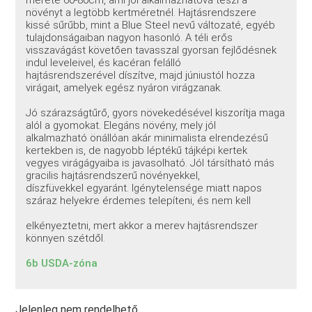
növényt a legtöbb kertméretnél. Hajtásrendszere
kissé sűrűbb, mint a Blue Steel nevű változaté, egyéb
tulajdonságaiban nagyon hasonló. A téli erős
visszavágást követően tavasszal gyorsan fejlődésnek
indul leveleivel, és kacéran felálló
hajtásrendszerével díszítve, majd júniustól hozza
virágait, amelyek egész nyáron virágzanak.
Jó szárazságtűrő, gyors növekedésével kiszorítja maga
alól a gyomokat. Elegáns növény, mely jól
alkalmazható önállóan akár minimalista elrendezésű
kertekben is, de nagyobb léptékű tájképi kertek
vegyes virágágyaiba is javasolható. Jól társítható más
gracilis hajtásrendszerű növényekkel,
díszfüvekkel egyaránt. Igénytelensége miatt napos
száraz helyekre érdemes telepíteni, és nem kell
elkényeztetni, mert akkor a merev hajtásrendszer
könnyen szétdől.
6b USDA-zóna
Jelenleg nem rendelhető