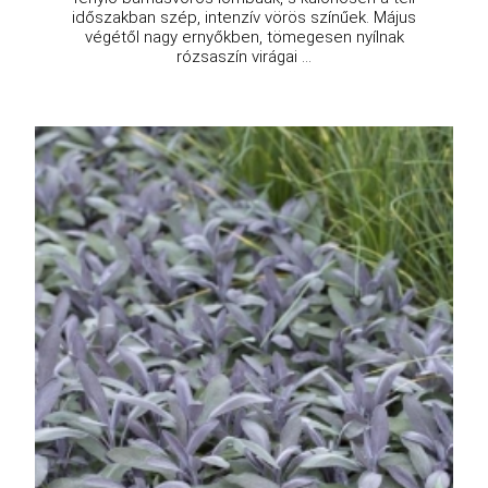
időszakban szép, intenzív vörös színűek. Május
végétől nagy ernyőkben, tömegesen nyílnak
rózsaszín virágai ...