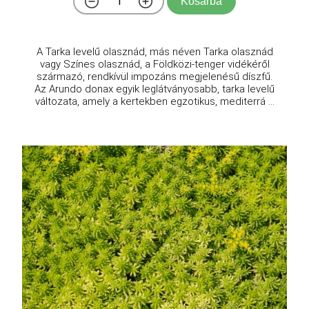
Kosárba
A Tarka levelű olasznád, más néven Tarka olasznád
vagy Színes olasznád, a Földközi-tenger vidékéről
származó, rendkívül impozáns megjelenésű díszfű.
Az Arundo donax egyik leglátványosabb, tarka levelű
változata, amely a kertekben egzotikus, mediterrá ...