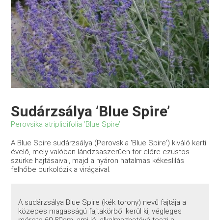
Sudárzsálya ’Blue Spire’
Perovsika atriplicifolia ’Blue Spire’
A Blue Spire sudárzsálya (Perovskia 'Blue Spire') kiváló kerti
évelő, mely valóban lándzsaszerűen tör előre ezüstös
szürke hajtásaival, majd a nyáron hatalmas kékeslilás
felhőbe burkolózik a virágaival.
A sudárzsálya Blue Spire (kék torony) nevű fajtája a
közepes magasságú fajtakörből kerül ki, végleges
mérete 60-80cm, ami jól alkalmazhatóvá teszi a