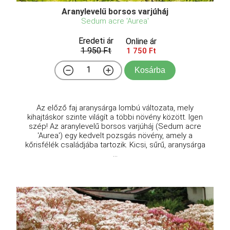
Aranylevelű borsos varjúháj
Sedum acre 'Aurea'
Eredeti ár
Online ár
1 950 Ft
1 750 Ft
Kosárba
Az előző faj aranysárga lombú változata, mely
kihajtáskor szinte világít a többi növény között. Igen
szép! Az aranylevelű borsos varjúháj (Sedum acre
'Aurea') egy kedvelt pozsgás növény, amely a
kőrisfélék családjába tartozik. Kicsi, sűrű, aranysárga
...