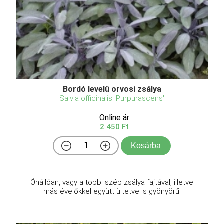
Bordó levelű orvosi zsálya
Salvia officinalis 'Purpurascens'
Online ár
2 450 Ft
Kosárba
Önállóan, vagy a többi szép zsálya fajtával, illetve
más évelőkkel együtt ültetve is gyönyörű!