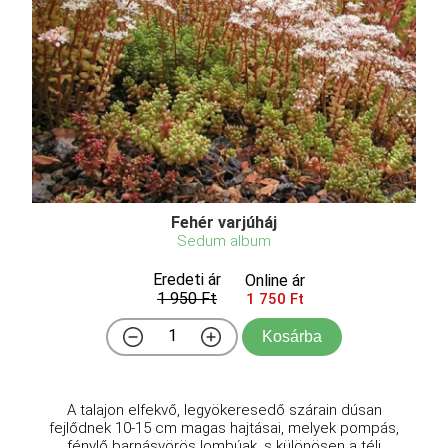
Fehér varjúháj
Sedum album
Eredeti ár
Online ár
1 950 Ft
1 750 Ft
Kosárba
A talajon elfekvő, legyökeresedő szárain dúsan
fejlődnek 10-15 cm magas hajtásai, melyek pompás,
fénylő barnásvörös lombúak, s különösen a téli