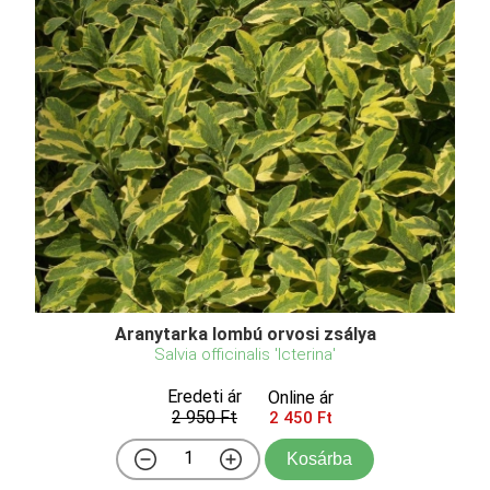
Aranytarka lombú orvosi zsálya
Salvia officinalis 'Icterina'
Eredeti ár
Online ár
2 950 Ft
2 450 Ft
Kosárba