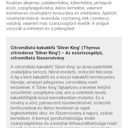
Kiválóan alkalmas sziklakertekbe, kőkertekbe, járólapok
közé, szegélyágyásokba, illatos kertekbe, valamint
konténeres növényként teraszokra és erkélyekre. Ajánlott
növénytársítások: levendula, rozmaring, kék csenkesz,
varjúháj, valamint más szárazságtűrő évelők. A virágok
vonzzák a méheket és a pillangókat.
Citromillatú kakukkfű 'Silver King' (Thymus
citriodorus 'Silver King') – Az ezüstszegélyű,
citromillatú fűszernövény
A citromillatú kakukkfű 'Silver King' az árvacsalánfélék
családjába tartozó, hibrid eredetű, örökzöld félcserje.
A faj a kerti kakukkfű és a kúszó kakukkfű természetes
hibridje, amelyet jellegzetes citromillata miatt
kedvelnek. A 'Silver King' fajtajelzés a levelek feltűnő
ezüstfehér szegélyére utal, ami a sötétebb levelű
kakukkfűfajták közül kiemelkedően mutatós. Ez a
növény a sűrű, párnaszerű növekedésével, örökzöld
lombozatával és illatos leveleivel az egyik
legkedveltebb dísz- és fűszernövény a napos, száraz
kertekben. A könnyű gondozhatósága, kiváló
szárazságtűrése és a konyhai felhasználhatósága miatt