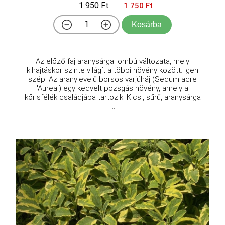
1 950 Ft
1 750 Ft
Kosárba
Az előző faj aranysárga lombú változata, mely
kihajtáskor szinte világít a többi növény között. Igen
szép! Az aranylevelű borsos varjúháj (Sedum acre
'Aurea') egy kedvelt pozsgás növény, amely a
kőrisfélék családjába tartozik. Kicsi, sűrű, aranysárga
...