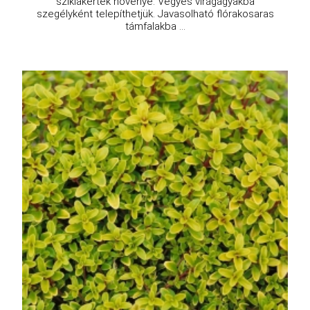
sziklakertek növénye. Vegyes virágágyakba
szegélyként telepíthetjük. Javasolható flórakosaras
támfalakba ...