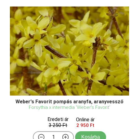
Weber's Favorit pompás aranyfa, aranyvessző
Forsythia x intermedia 'Weber's Favorit'
Eredeti ár
Online ár
3 250 Ft
2 950 Ft
Kosárba