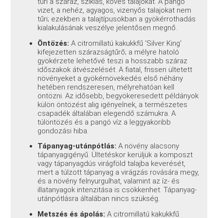
tűri a száraz, sziklás, köves talajokat. A pangó
vizet, a nehéz, agyagos, vizenyős talajokat nem
tűri; ezekben a talajtípusokban a gyökérrothadás
kialakulásának veszélye jelentősen megnő.
Öntözés:
A citromillatú kakukkfű 'Silver King'
kifejezetten szárazságtűrő; a mélyre hatoló
gyökérzete lehetővé teszi a hosszabb száraz
időszakok átvészelését. A fiatal, frissen ültetett
növényeket a gyökérnövekedés első néhány
hetében rendszeresen, mélyrehatóan kell
öntözni. Az idősebb, begyökeresedett példányok
külön öntözést alig igényelnek, a természetes
csapadék általában elegendő számukra. A
túlöntözés és a pangó víz a leggyakoribb
gondozási hiba.
Tápanyag-utánpótlás:
A növény alacsony
tápanyagigényű. Ültetéskor kerüljük a komposzt
vagy tápanyagdús virágföld talajba keverését,
mert a túlzott tápanyag a virágzás rovására megy,
és a növény felnyurgulhat, valamint az íz- és
illatanyagok intenzitása is csökkenhet. Tápanyag-
utánpótlásra általában nincs szükség.
Metszés és ápolás:
A citromillatú kakukkfű