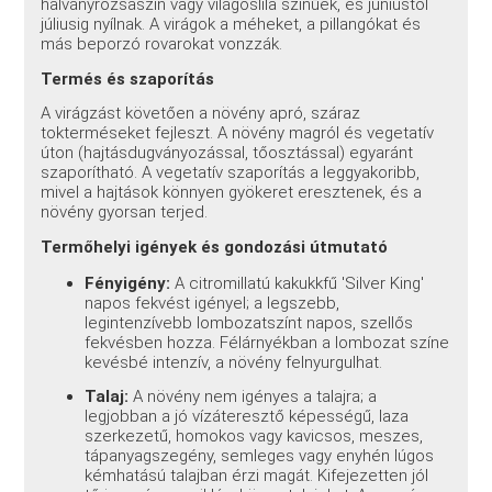
halványrózsaszín vagy világoslila színűek, és júniustól
júliusig nyílnak. A virágok a méheket, a pillangókat és
más beporzó rovarokat vonzzák.
Termés és szaporítás
A virágzást követően a növény apró, száraz
tokterméseket fejleszt. A növény magról és vegetatív
úton (hajtásdugványozással, tőosztással) egyaránt
szaporítható. A vegetatív szaporítás a leggyakoribb,
mivel a hajtások könnyen gyökeret eresztenek, és a
növény gyorsan terjed.
Termőhelyi igények és gondozási útmutató
Fényigény:
A citromillatú kakukkfű 'Silver King'
napos fekvést igényel; a legszebb,
legintenzívebb lombozatszínt napos, szellős
fekvésben hozza. Félárnyékban a lombozat színe
kevésbé intenzív, a növény felnyurgulhat.
Talaj:
A növény nem igényes a talajra; a
legjobban a jó vízáteresztő képességű, laza
szerkezetű, homokos vagy kavicsos, meszes,
tápanyagszegény, semleges vagy enyhén lúgos
kémhatású talajban érzi magát. Kifejezetten jól