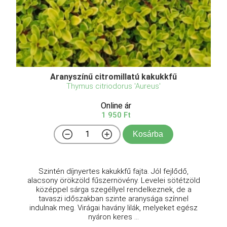
Aranyszínű citromillatú kakukkfű
Thymus citriodorus 'Aureus'
Online ár
1 950 Ft
Kosárba
Szintén díjnyertes kakukkfű fajta. Jól fejlődő,
alacsony örökzöld fűszernövény. Levelei sötétzöld
középpel sárga szegéllyel rendelkeznek, de a
tavaszi időszakban szinte aranysága színnel
indulnak meg. Virágai havány lilák, melyeket egész
nyáron keres ...