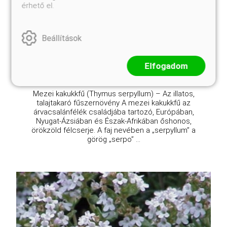
érhető el.
Thymus serpyllum
Online ár
1 950 Ft
Beállítások
Kosárba
Elfogadom
Mezei kakukkfű (Thymus serpyllum) – Az illatos,
talajtakaró fűszernövény A mezei kakukkfű az
árvacsalánfélék családjába tartozó, Európában,
Nyugat-Ázsiában és Észak-Afrikában őshonos,
örökzöld félcserje. A faj nevében a „serpyllum” a
görög „serpo” ...