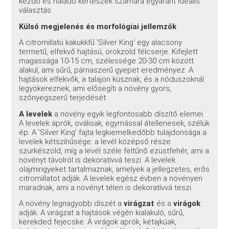
kezdő és haladó kertészek számára egyaránt ideális
választás.
Külső megjelenés és morfológiai jellemzők
A citromillatú kakukkfű 'Silver King' egy alacsony
termetű, elfekvő hajtású, örökzöld félcserje. Kifejlett
magassága 10-15 cm, szélessége 20-30 cm között
alakul, ami sűrű, párnaszerű gyepet eredményez. A
hajtások elfekvők, a talajon kúsznak, és a nóduszoknál
legyökereznek, ami elősegíti a növény gyors,
szőnyegszerű terjedését.
A levelek
a növény egyik legfontosabb díszítő elemei.
A levelek aprók, oválisak, egymással átellenesek, szélük
ép. A 'Silver King' fajta legkiemelkedőbb tulajdonsága a
levelek kétszínűsége: a levél középső része
szürkészöld, míg a levél széle feltűnő ezüstfehér, ami a
növényt távolról is dekoratívvá teszi. A levelek
olajmirigyeket tartalmaznak, amelyek a jellegzetes, erős
citromillatot adják. A levelek egész évben a növényen
maradnak, ami a növényt télen is dekoratívvá teszi.
A növény legnagyobb díszét a
virágzat
és a
virágok
adják. A virágzat a hajtások végén kialakuló, sűrű,
kerekded fejecske. A virágok aprók, kétajkúak,