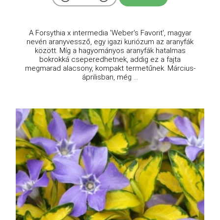
A Forsythia x intermedia 'Weber's Favorit', magyar
nevén aranyvessző, egy igazi kuriózum az aranyfák
között. Míg a hagyományos aranyfák hatalmas
bokrokká cseperedhetnek, addig ez a fajta
megmarad alacsony, kompakt termetűnek. Március-
áprilisban, még ...