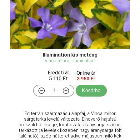
Illumination kis meténg
Vinca minor 'Illumination'
Eredeti ár
Online ár
5 110 Ft
3 950 Ft
Kosárba
Editerrán származású alapfaj, a Vinca minor
sárgatarka levelű változata. Elheverő hajtású
örökzöld félcserje, lombozata aranysárga színnel
tarkázott (a levelek közepén nagy aranysárga folt
található), szép hátteret adva májusban nyíló kék