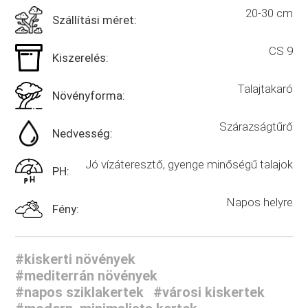
20-30 cm
Szállítási méret:
CS 9
Kiszerelés:
Talajtakaró
Növényforma:
Szárazságtűrő
Nedvesség:
Jó vízáteresztő, gyenge minőségű talajok
PH:
Napos helyre
Fény:
#kiskerti növények
#mediterrán növények
#napos sziklakertek
#városi kiskertek