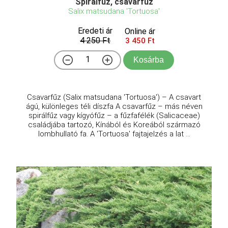
Spirálfűz, csavarfűz
Salix matsudana 'Tortuosa'
Eredeti ár
Online ár
4 250 Ft
3 450 Ft
Kosárba
Csavarfűz (Salix matsudana 'Tortuosa') – A csavart
ágú, különleges téli díszfa A csavarfűz – más néven
spirálfűz vagy kígyófűz – a fűzfafélék (Salicaceae)
családjába tartozó, Kínából és Koreából származó
lombhullató fa. A 'Tortuosa' fajtajelzés a lat ...