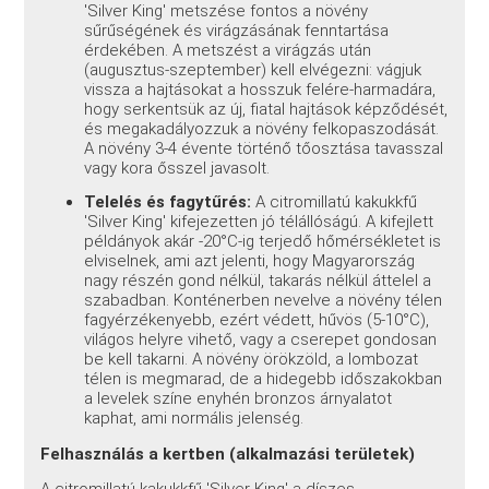
'Silver King' metszése fontos a növény
sűrűségének és virágzásának fenntartása
érdekében. A metszést a virágzás után
(augusztus-szeptember) kell elvégezni: vágjuk
vissza a hajtásokat a hosszuk felére-harmadára,
hogy serkentsük az új, fiatal hajtások képződését,
és megakadályozzuk a növény felkopaszodását.
A növény 3-4 évente történő tőosztása tavasszal
vagy kora ősszel javasolt.
Telelés és fagytűrés:
A citromillatú kakukkfű
'Silver King' kifejezetten jó télállóságú. A kifejlett
példányok akár -20°C-ig terjedő hőmérsékletet is
elviselnek, ami azt jelenti, hogy Magyarország
nagy részén gond nélkül, takarás nélkül áttelel a
szabadban. Konténerben nevelve a növény télen
fagyérzékenyebb, ezért védett, hűvös (5-10°C),
világos helyre vihető, vagy a cserepet gondosan
be kell takarni. A növény örökzöld, a lombozat
télen is megmarad, de a hidegebb időszakokban
a levelek színe enyhén bronzos árnyalatot
kaphat, ami normális jelenség.
Felhasználás a kertben (alkalmazási területek)
A citromillatú kakukkfű 'Silver King' a díszes,