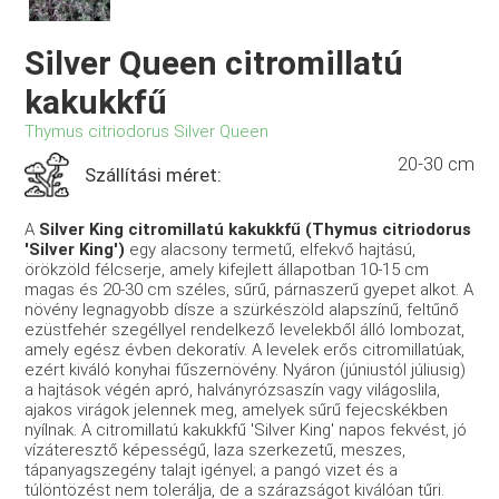
Silver Queen citromillatú
kakukkfű
Thymus citriodorus Silver Queen
20-30 cm
Szállítási méret:
A
Silver King
citromillatú kakukkfű (Thymus citriodorus
'Silver King')
egy alacsony termetű, elfekvő hajtású,
örökzöld félcserje, amely kifejlett állapotban 10-15 cm
magas és 20-30 cm széles, sűrű, párnaszerű gyepet alkot. A
növény legnagyobb dísze a szürkészöld alapszínű, feltűnő
ezüstfehér szegéllyel rendelkező levelekből álló lombozat,
amely egész évben dekoratív. A levelek erős citromillatúak,
ezért kiváló konyhai fűszernövény. Nyáron (júniustól júliusig)
a hajtások végén apró, halványrózsaszín vagy világoslila,
ajakos virágok jelennek meg, amelyek sűrű fejecskékben
nyílnak. A citromillatú kakukkfű 'Silver King' napos fekvést, jó
vízáteresztő képességű, laza szerkezetű, meszes,
tápanyagszegény talajt igényel; a pangó vizet és a
túlöntözést nem tolerálja, de a szárazságot kiválóan tűri.