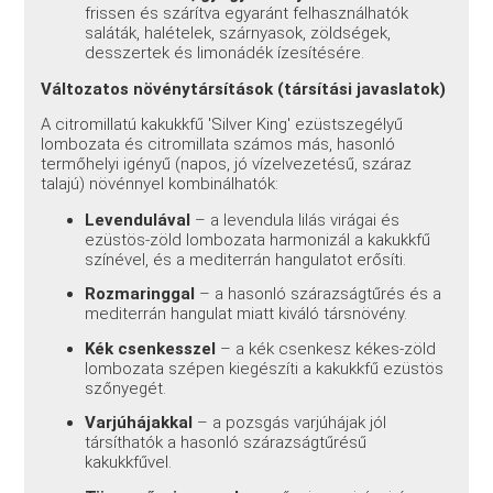
frissen és szárítva egyaránt felhasználhatók
saláták, halételek, szárnyasok, zöldségek,
desszertek és limonádék ízesítésére.
Változatos növénytársítások (társítási javaslatok)
A citromillatú kakukkfű 'Silver King' ezüstszegélyű
lombozata és citromillata számos más, hasonló
termőhelyi igényű (napos, jó vízelvezetésű, száraz
talajú) növénnyel kombinálhatók:
Levendulával
– a levendula lilás virágai és
ezüstös-zöld lombozata harmonizál a kakukkfű
színével, és a mediterrán hangulatot erősíti.
Rozmaringgal
– a hasonló szárazságtűrés és a
mediterrán hangulat miatt kiváló társnövény.
Kék csenkesszel
– a kék csenkesz kékes-zöld
lombozata szépen kiegészíti a kakukkfű ezüstös
szőnyegét.
Varjúhájakkal
– a pozsgás varjúhájak jól
társíthatók a hasonló szárazságtűrésű
kakukkfűvel.