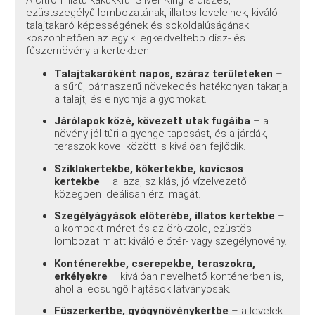
ezüstszegélyű lombozatának, illatos leveleinek, kiváló
talajtakaró képességének és sokoldalúságának
köszönhetően az egyik legkedveltebb dísz- és
fűszernövény a kertekben:
Talajtakaróként napos, száraz területeken
–
a sűrű, párnaszerű növekedés hatékonyan takarja
a talajt, és elnyomja a gyomokat.
Járólapok közé, kövezett utak fugáiba
– a
növény jól tűri a gyenge taposást, és a járdák,
teraszok kövei között is kiválóan fejlődik.
Sziklakertekbe, kőkertekbe, kavicsos
kertekbe
– a laza, sziklás, jó vízelvezető
közegben ideálisan érzi magát.
Szegélyágyások előterébe, illatos kertekbe
–
a kompakt méret és az örökzöld, ezüstös
lombozat miatt kiváló előtér- vagy szegélynövény.
Konténerekbe, cserepekbe, teraszokra,
erkélyekre
– kiválóan nevelhető konténerben is,
ahol a lecsüngő hajtások látványosak.
Fűszerkertbe, gyógynövénykertbe
– a levelek