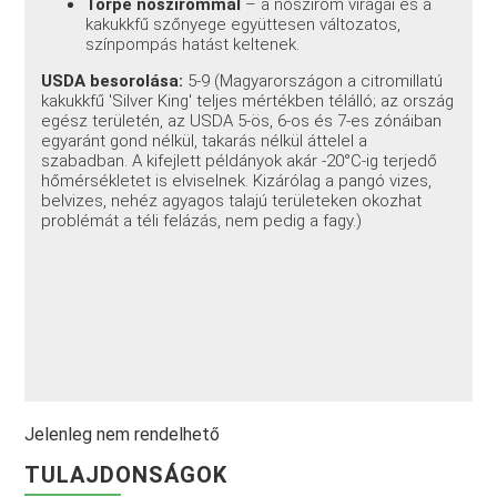
Törpe nőszirommal
– a nőszirom virágai és a
kakukkfű szőnyege együttesen változatos,
színpompás hatást keltenek.
USDA besorolása:
5-9 (Magyarországon a citromillatú
kakukkfű 'Silver King' teljes mértékben télálló; az ország
egész területén, az USDA 5-ös, 6-os és 7-es zónáiban
egyaránt gond nélkül, takarás nélkül áttelel a
szabadban. A kifejlett példányok akár -20°C-ig terjedő
hőmérsékletet is elviselnek. Kizárólag a pangó vizes,
belvizes, nehéz agyagos talajú területeken okozhat
problémát a téli felázás, nem pedig a fagy.)
Jelenleg nem rendelhető
TULAJDONSÁGOK