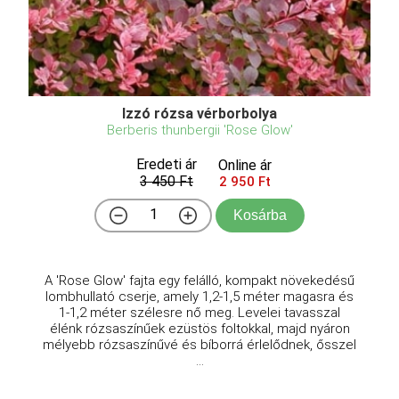
Izzó rózsa vérborbolya
Berberis thunbergii 'Rose Glow'
Eredeti ár
Online ár
3 450 Ft
2 950 Ft
Kosárba
A 'Rose Glow' fajta egy felálló, kompakt növekedésű
lombhullató cserje, amely 1,2-1,5 méter magasra és
1-1,2 méter szélesre nő meg. Levelei tavasszal
élénk rózsaszínűek ezüstös foltokkal, majd nyáron
mélyebb rózsaszínűvé és bíborrá érlelődnek, ősszel
...