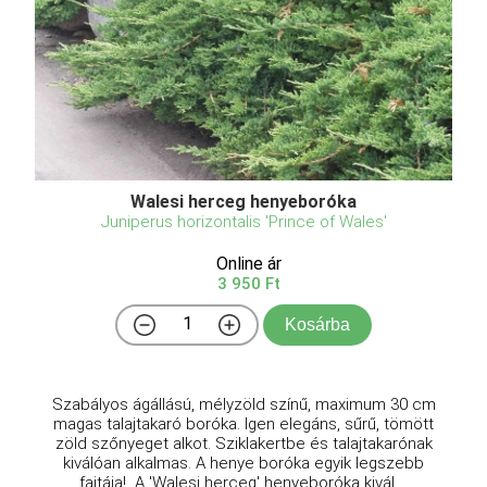
Walesi herceg henyeboróka
Juniperus horizontalis 'Prince of Wales'
Online ár
3 950 Ft
Kosárba
Szabályos ágállású, mélyzöld színű, maximum 30 cm
magas talajtakaró boróka. Igen elegáns, sűrű, tömött
zöld szőnyeget alkot. Sziklakertbe és talajtakarónak
kiválóan alkalmas. A henye boróka egyik legszebb
fajtája! A 'Walesi herceg' henyeboróka kivál ...