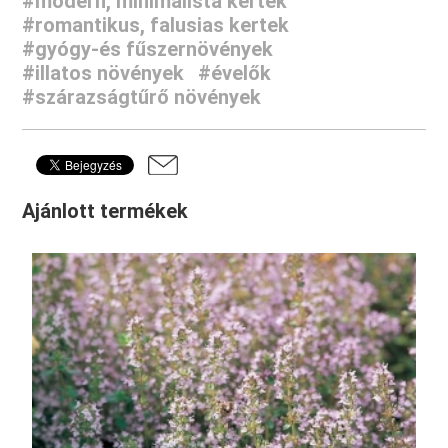
#modern, minimalista kertek
#romantikus, falusias kertek
#gyógy-és fűszernövények
#illatos növények
#évelők
#szárazságtűrő növények
Ajánlott termékek