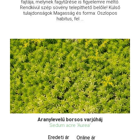
fajtája, melynek fagytűrése is figyelemre méltó.
Rendkívül szép sövény telepíthető belőle! Külső
tulajdonságok Magasság és forma: Oszlopos
habitus, fel ...
Aranylevelű borsos varjúháj
Sedum acre 'Aurea'
Eredeti ár
Online ár