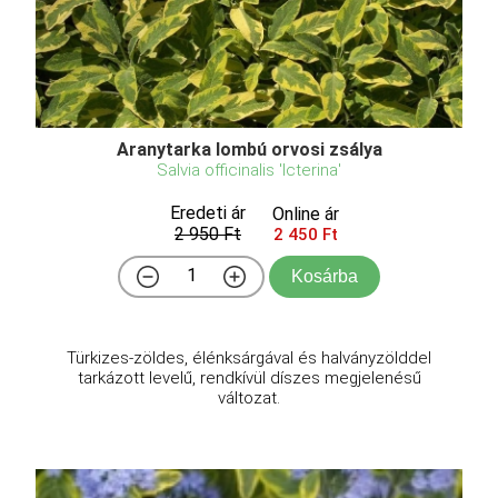
Aranytarka lombú orvosi zsálya
Salvia officinalis 'Icterina'
Eredeti ár
Online ár
2 950 Ft
2 450 Ft
Kosárba
Türkizes-zöldes, élénksárgával és halványzölddel
tarkázott levelű, rendkívül díszes megjelenésű
változat.