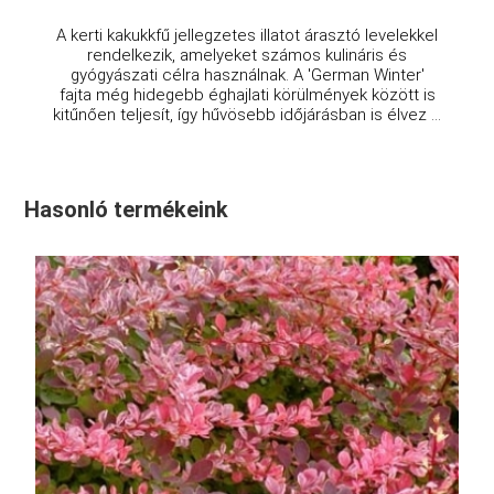
A kerti kakukkfű jellegzetes illatot árasztó levelekkel
rendelkezik, amelyeket számos kulináris és
gyógyászati célra használnak. A 'German Winter'
fajta még hidegebb éghajlati körülmények között is
kitűnően teljesít, így hűvösebb időjárásban is élvez ...
Hasonló termékeink