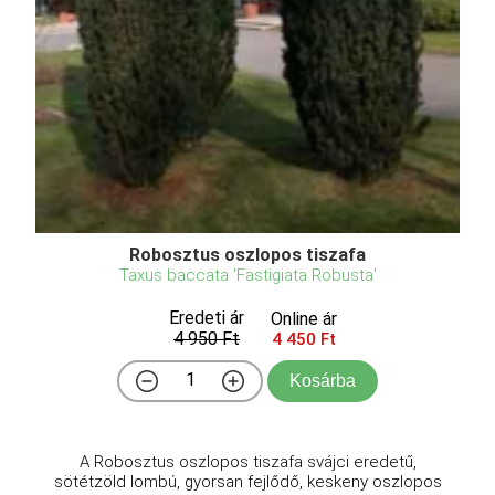
Robosztus oszlopos tiszafa
Taxus baccata 'Fastigiata Robusta'
Eredeti ár
Online ár
4 950 Ft
4 450 Ft
Kosárba
A Robosztus oszlopos tiszafa svájci eredetű,
sötétzöld lombú, gyorsan fejlődő, keskeny oszlopos