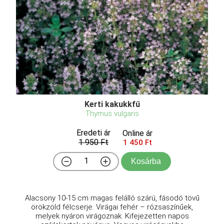
Kerti kakukkfű
Thymus vulgaris
Eredeti ár
Online ár
1 950 Ft
1 450 Ft
Kosárba
Alacsony 10-15 cm magas felálló szárú, fásodó tövű
örökzöld félcserje. Virágai fehér – rózsaszínűek,
melyek nyáron virágoznak. Kifejezetten napos