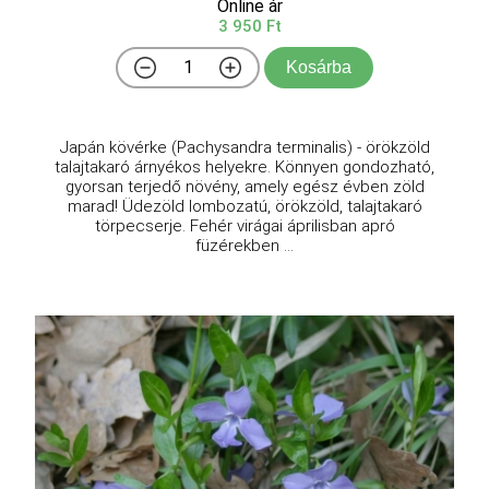
Online ár
3 950 Ft
Kosárba
Japán kövérke (Pachysandra terminalis) - örökzöld
talajtakaró árnyékos helyekre. Könnyen gondozható,
gyorsan terjedő növény, amely egész évben zöld
marad! Üdezöld lombozatú, örökzöld, talajtakaró
törpecserje. Fehér virágai áprilisban apró
füzérekben ...