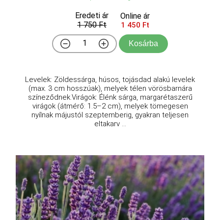
Eredeti ár
Online ár
1 750 Ft
1 450 Ft
Kosárba
Levelek: Zöldessárga, húsos, tojásdad alakú levelek
(max. 3 cm hosszúak), melyek télen vörösbarnára
színeződnek.Virágok: Élénk sárga, margarétaszerű
virágok (átmérő: 1.5–2 cm), melyek tömegesen
nyílnak májustól szeptemberig, gyakran teljesen
eltakarv ...