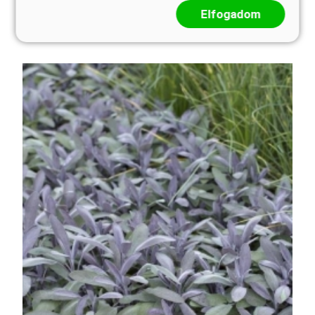
végétől nagy ernyőkben, tömegesen nyílnak
Elfogadom
rózsaszín virágai ...