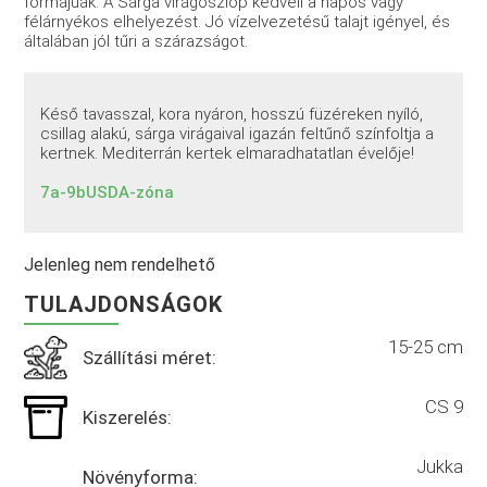
formájúak. A Sárga virágoszlop kedveli a napos vagy
félárnyékos elhelyezést. Jó vízelvezetésű talajt igényel, és
általában jól tűri a szárazságot.
Késő tavasszal, kora nyáron, hosszú füzéreken nyíló,
csillag alakú, sárga virágaival igazán feltűnő színfoltja a
kertnek. Mediterrán kertek elmaradhatatlan évelője!
7a-9bUSDA-zóna
Jelenleg nem rendelhető
TULAJDONSÁGOK
15-25 cm
Szállítási méret:
CS 9
Kiszerelés:
Jukka
Növényforma: