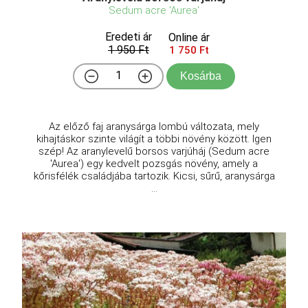
Sedum acre 'Aurea'
Eredeti ár
Online ár
1 950 Ft
1 750 Ft
Kosárba
Az előző faj aranysárga lombú változata, mely
kihajtáskor szinte világít a többi növény között. Igen
szép! Az aranylevelű borsos varjúháj (Sedum acre
'Aurea') egy kedvelt pozsgás növény, amely a
kőrisfélék családjába tartozik. Kicsi, sűrű, aranysárga
...