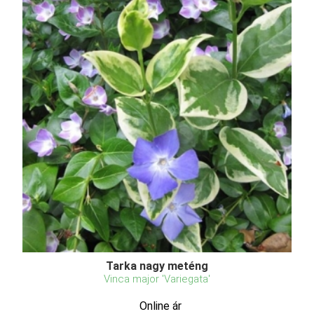
Tarka nagy meténg
Vinca major 'Variegata'
Online ár