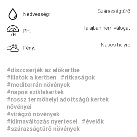
Szárazságtűrő
Nedvesség:
Talajban nem válogat
PH:
Napos helyre
Fény:
#díszcserjék az előkertbe
#illatok a kertben
#ritkaságok
#mediterrán növények
#napos sziklakertek
#rossz termőhelyi adottságú kertek
növényei
#virágzó növények
#klímaváltozás nyertesei
#évelők
#szárazságtűrő növények