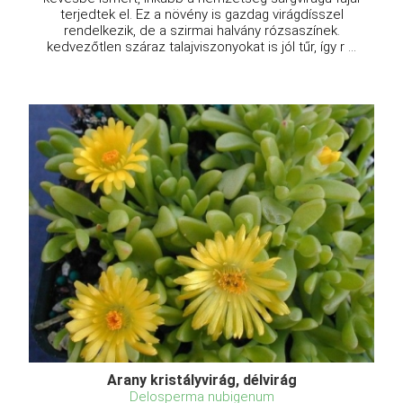
terjedtek el. Ez a növény is gazdag virágdísszel
rendelkezik, de a szirmai halvány rózsaszínek.
kedvezőtlen száraz talajviszonyokat is jól tűr, így r ...
Arany kristályvirág, délvirág
Delosperma nubigenum