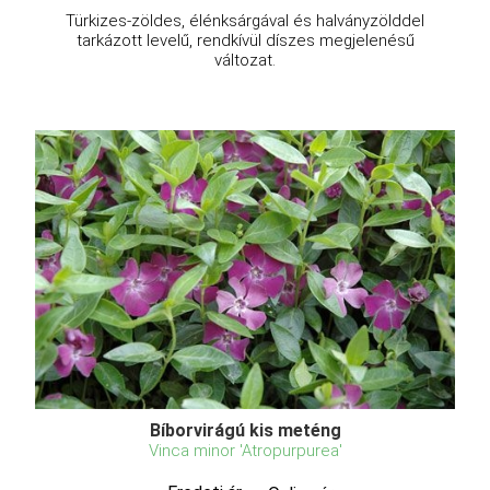
Türkizes-zöldes, élénksárgával és halványzölddel
tarkázott levelű, rendkívül díszes megjelenésű
változat.
Bíborvirágú kis meténg
Vinca minor 'Atropurpurea'