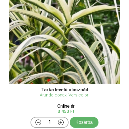
Tarka levelű olasznád
Arundo donax 'Versicolor'
Online ár
3 450 Ft
Kosárba