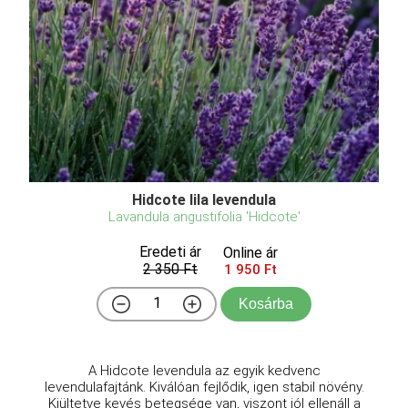
Hidcote lila levendula
Lavandula angustifolia 'Hidcote'
Eredeti ár
Online ár
2 350 Ft
1 950 Ft
Kosárba
A Hidcote levendula az egyik kedvenc
levendulafajtánk. Kiválóan fejlődik, igen stabil növény.
Kiültetve kevés betegsége van, viszont jól ellenáll a