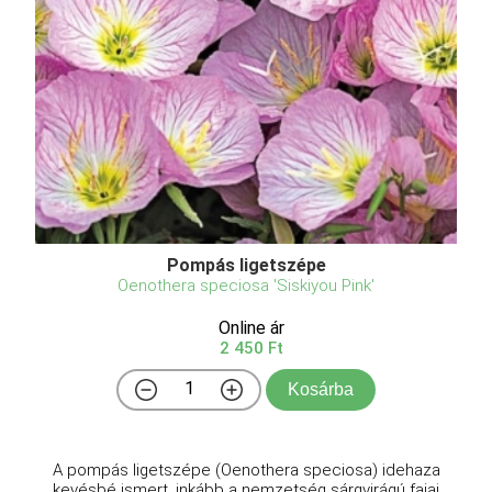
Pompás ligetszépe
Oenothera speciosa 'Siskiyou Pink'
Online ár
2 450 Ft
Kosárba
A pompás ligetszépe (Oenothera speciosa) idehaza
kevésbé ismert, inkább a nemzetség sárgvirágú fajai