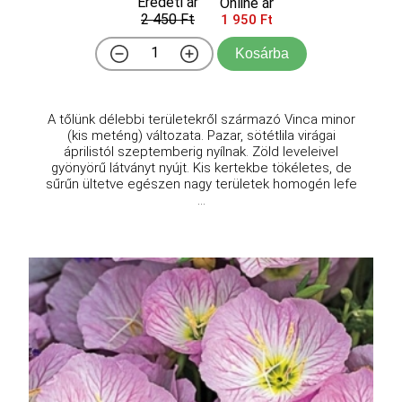
Eredeti ár
Online ár
2 450 Ft
1 950 Ft
Kosárba
A tőlünk délebbi területekről származó Vinca minor
(kis meténg) változata. Pazar, sötétlila virágai
áprilistól szeptemberig nyílnak. Zöld leveleivel
gyönyörű látványt nyújt. Kis kertekbe tökéletes, de
sűrűn ültetve egészen nagy területek homogén lefe
...