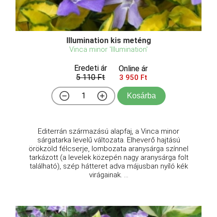
Illumination kis meténg
Vinca minor 'Illumination'
Eredeti ár
Online ár
5 110 Ft
3 950 Ft
Kosárba
Editerrán származású alapfaj, a Vinca minor
sárgatarka levelű változata. Elheverő hajtású
örökzöld félcserje, lombozata aranysárga színnel
tarkázott (a levelek közepén nagy aranysárga folt
található), szép hátteret adva májusban nyíló kék
virágainak. ...