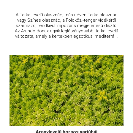
A Tarka levelű olasznád, más néven Tarka olasznád
vagy Színes olasznád, a Földközi-tenger vidékéről
származó, rendkívül impozáns megjelenésű díszfű.
Az Arundo donax egyik leglátványosabb, tarka levelű
változata, amely a kertekben egzotikus, mediterrá ...
Aranylevelű borsos varjúháj