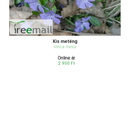
Kis meténg
Vinca minor
Online ár
2 950 Ft
Kosárba
Kis télizöld (Vinca minor) – Az igénytelen, örökzöld
talajtakaró A kis télizöld a meténgfélék
(Apocynaceae) családjába tartozó, Európából és
Kis-Ázsiából származó, örökzöld, elfekvő hajtású
félcserje. A faj névadója a „minor” (kisebb) jelző,
amely a ...