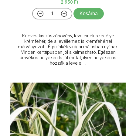
2 950 Ft
Kosárba
Kedves kis kúszónövény, leveleinek szegélye
krémfehér, de a levéllemez is krémfehérrel
márványozott. Égszínkék virágai májusban nyílnak.
MInden kerttípusban jól alkalmazható. Egészen
árnyékos helyeken ls jól mutat, ilyen helyeken is
hozzák a levelei ...