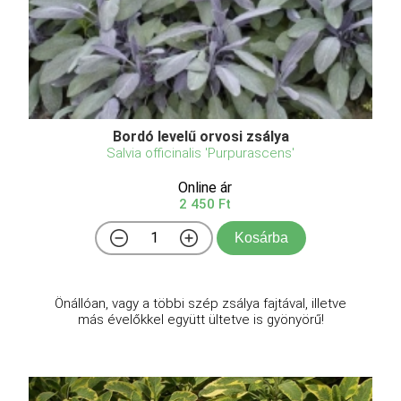
Bordó levelű orvosi zsálya
Salvia officinalis 'Purpurascens'
Online ár
2 450 Ft
Kosárba
Önállóan, vagy a többi szép zsálya fajtával, illetve
más évelőkkel együtt ültetve is gyönyörű!