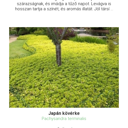
szárazságnak, és imádja a tűző napot. Levágva is
hosszan tartja a színét, és aromás illatát. Jól társí ...
Japán kövérke
Pachysandra terminalis