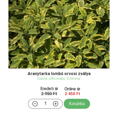
Aranytarka lombú orvosi zsálya
Salvia officinalis 'Icterina'
Eredeti ár
Online ár
2 950 Ft
2 450 Ft
Kosárba