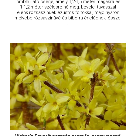
lombhullató cserje, amely 1,2-1,5 méter magasra és
1-1,2 méter szélesre nő meg. Levelei tavasszal
élénk rózsaszínűek ezüstös foltokkal, majd nyáron
mélyebb rózsaszínűvé és bíborrá érlelődnek, ősszel
...