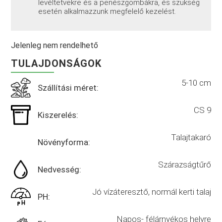
levéltetvekre és a penészgombákra, és szükség
esetén alkalmazzunk megfelelő kezelést.
Jelenleg nem rendelhető
TULAJDONSÁGOK
5-10 cm
Szállítási méret:
CS 9
Kiszerelés:
Talajtakaró
Növényforma:
Szárazságtűrő
Nedvesség:
Jó vízáteresztő, normál kerti talaj
PH:
Napos- félárnyékos helyre