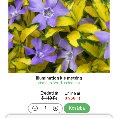
Illumination kis meténg
Vinca minor 'Illumination'
Eredeti ár
Online ár
5 110 Ft
3 950 Ft
Kosárba