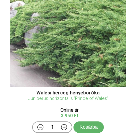
Walesi herceg henyeboróka
Juniperus horizontalis 'Prince of Wales'
Online ár
3 950 Ft
Kosárba