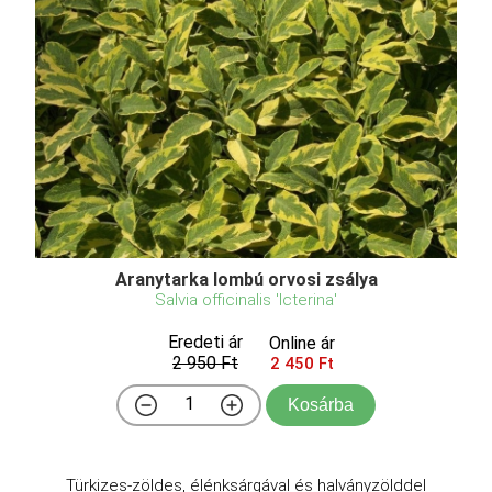
Aranytarka lombú orvosi zsálya
Salvia officinalis 'Icterina'
Eredeti ár
Online ár
2 950 Ft
2 450 Ft
Kosárba
Türkizes-zöldes, élénksárgával és halványzölddel