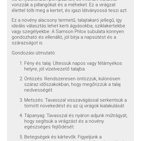
vonzzák a pillangókat és a méheket. Ez a virágzat
élettel tölti meg a kertet, és igazi látványossá teszi azt.
Ez a növény alacsony termetű, talajtakaró jellegű, így
ideális választás lehet kerti ágyásokba, sziklakertekbe
vagy szegélyekbe. A Samson Phlox subulata könnyen
gondozható és ellenálló, jól bírja a napsütést és a
szárazságot is.
Gondozási útmutató:
Fény és talaj: Ültessük napos vagy félárnyékos
helyre, jól vízelvezető talajba.
Öntözés: Rendszeresen öntözzük, különösen
száraz időszakokban, hogy megőrizzük a talaj
nedvességét.
Metszés: Tavasszal visszavágással serkentsük a
tömött növekedést és az új virágok kialakulását.
Tápanyag: Tavasszal és nyáron adjunk műtrágyát,
hogy segítsük a virágzást és a növény
egészséges fejlődését.
Betegségek és kártevők: Figyeljünk a