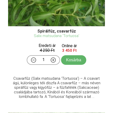
Spirálfűz, csavarfűz
Salix matsudana 'Tortuosa'
Eredeti ár
Online ár
4 250 Ft
3 450 Ft
Kosárba
Csavarfűz (Salix matsudana 'Tortuosa') – A csavart
ágú, különleges téli díszfa A csavarfűz – más néven
spirálfűz vagy kígyófűz – a fűzfafélék (Salicaceae)
családjába tartozó, Kínából és Koreából származó
lombhullató fa. A 'Tortuosa' fajtajelzés a lat ...