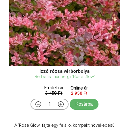
Izzó rózsa vérborbolya
Berberis thunbergii 'Rose Glow'
Eredeti ár
Online ár
3 450 Ft
2 950 Ft
Kosárba
A 'Rose Glow' fajta egy felálló, kompakt növekedésű