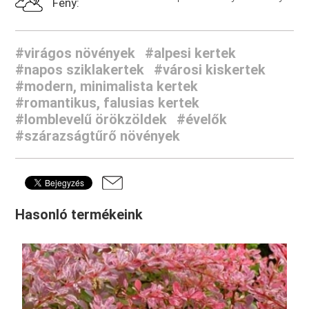
Fény:
#virágos növények
#alpesi kertek
#napos sziklakertek
#városi kiskertek
#modern, minimalista kertek
#romantikus, falusias kertek
#lomblevelű örökzöldek
#évelők
#szárazságtűrő növények
Hasonló termékeink