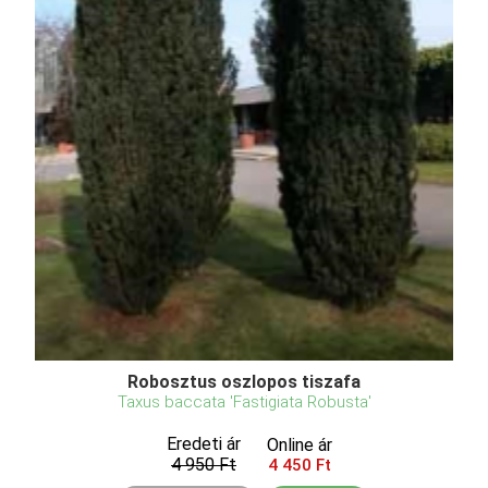
Robosztus oszlopos tiszafa
Taxus baccata 'Fastigiata Robusta'
Eredeti ár
Online ár
4 950 Ft
4 450 Ft