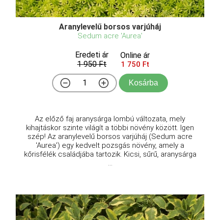
Aranylevelű borsos varjúháj
Sedum acre 'Aurea'
Eredeti ár
Online ár
1 950 Ft
1 750 Ft
Kosárba
Az előző faj aranysárga lombú változata, mely
kihajtáskor szinte világít a többi növény között. Igen
szép! Az aranylevelű borsos varjúháj (Sedum acre
'Aurea') egy kedvelt pozsgás növény, amely a
kőrisfélék családjába tartozik. Kicsi, sűrű, aranysárga
...