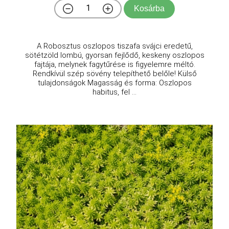
Kosárba
A Robosztus oszlopos tiszafa svájci eredetű,
sötétzöld lombú, gyorsan fejlődő, keskeny oszlopos
fajtája, melynek fagytűrése is figyelemre méltó.
Rendkívül szép sövény telepíthető belőle! Külső
tulajdonságok Magasság és forma: Oszlopos
habitus, fel ...