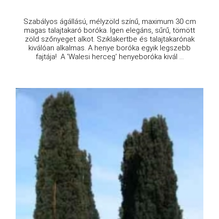
Szabályos ágállású, mélyzöld színű, maximum 30 cm
magas talajtakaró boróka. Igen elegáns, sűrű, tömött
zöld szőnyeget alkot. Sziklakertbe és talajtakarónak
kiválóan alkalmas. A henye boróka egyik legszebb
fajtája! A 'Walesi herceg' henyeboróka kivál ...