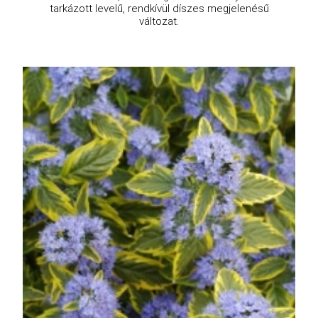
tarkázott levelű, rendkívül díszes megjelenésű
változat.