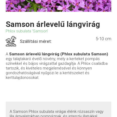
Samson árlevelű lángvirág
Phlox subulata 'Samson'
5-10 cm
Szállítási méret:
A
Samson árlevelű lángvirág (Phlox subulata Samson)
egy talajtakaró évelő növény, mely a kerteket pompás
színekkel és bájos virágzattal gazdagítja. A Phlox családba
tartozik, és kivételes megjelenésével és könnyen
gondozhatóságával nyűgözi le a kertészeket és
kerttulajdonosokat.
A Samson Phlox subulata virágai élénk rózsaszín vagy
lila árnyalatokban pompáznak, és intenzív illatukkal