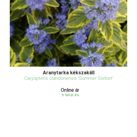
Aranytarka kékszakáll
Caryopteris clandonensis 'Summer Sorbet'
Online ár
2 950 Ft
Kosárba
Az Aranytarka kékszakáll (Caryopteris clandonensis
'Summer Sorbet') egy igazi ékszer a kertben, amely