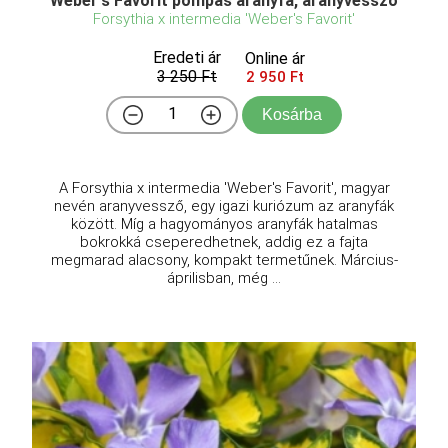
Weber's Favorit pompás aranyfa, aranyvessző
Forsythia x intermedia 'Weber's Favorit'
Eredeti ár
Online ár
3 250 Ft
2 950 Ft
Kosárba
A Forsythia x intermedia 'Weber's Favorit', magyar
nevén aranyvessző, egy igazi kuriózum az aranyfák
között. Míg a hagyományos aranyfák hatalmas
bokrokká cseperedhetnek, addig ez a fajta
megmarad alacsony, kompakt termetűnek. Március-
áprilisban, még ...