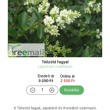
Télizöld fagyal
Ligustrum ovalifolium
Eredeti ár
Online ár
3 250 Ft
2 550 Ft
Kosárba
A Télizöld fagyal, Japánból és Koreából származó,