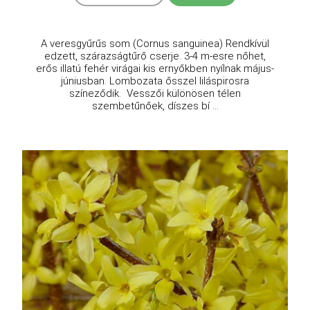
A veresgyűrűs som (Cornus sanguinea) Rendkívül
edzett, szárazságtűrő cserje. 3-4 m-esre nőhet,
erős illatú fehér virágai kis ernyőkben nyílnak május-
júniusban. Lombozata ősszel liláspirosra
színeződik. Vesszői különösen télen
szembetűnőek, díszes bí ...