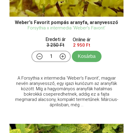
Weber's Favorit pompás aranyfa, aranyvessző
Forsythia x intermedia 'Weber's Favorit'
Eredeti ár
Online ár
3 250 Ft
2 950 Ft
Kosárba
A Forsythia x intermedia 'Weber's Favorit', magyar
nevén aranyvessző, egy igazi kuriózum az aranyfák
között. Míg a hagyományos aranyfák hatalmas
bokrokká cseperedhetnek, addig ez a fajta
megmarad alacsony, kompakt termetűnek. Március-
áprilisban, még ...