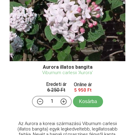
Aurora illatos bangita
Viburnum carlesii 'Aurora'
Eredeti ár
Online ár
6 250 Ft
5 950 Ft
Kosárba
Az Aurora a koreai származású Viburnum carlesii
(illatos bangita) egyik legkedveltebb, legillatosabb
fajtája. Nevét a hajnali rózsaszínes fényről kapta,