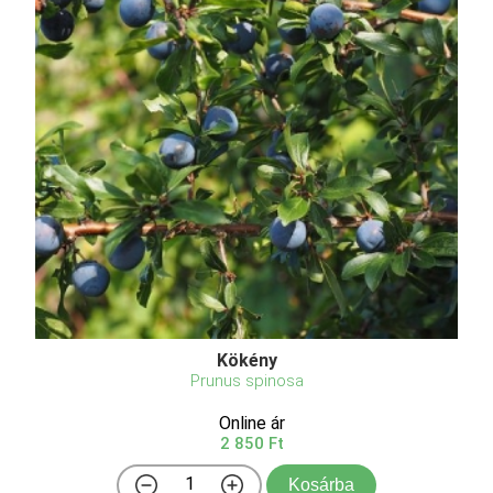
Kökény
Prunus spinosa
Online ár
2 850 Ft
Kosárba