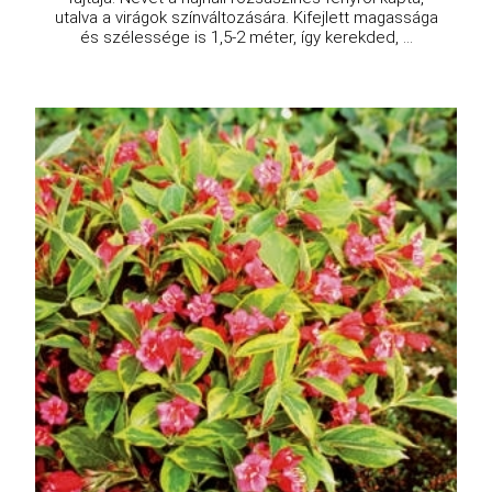
utalva a virágok színváltozására. Kifejlett magassága
és szélessége is 1,5-2 méter, így kerekded, ...