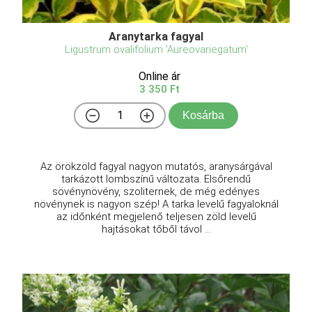
Aranytarka fagyal
Ligustrum ovalifolium 'Aureovariegatum'
Online ár
3 350 Ft
Kosárba
Az örökzöld fagyal nagyon mutatós, aranysárgával
tarkázott lombszínű változata. Elsőrendű
sövénynövény, szoliternek, de még edényes
növénynek is nagyon szép! A tarka levelű fagyaloknál
az időnként megjelenő teljesen zöld levelű
hajtásokat tőből távol ...