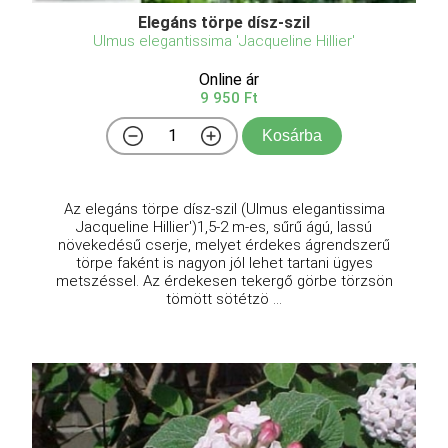
Elegáns törpe dísz-szil
Ulmus elegantissima 'Jacqueline Hillier'
Online ár
9 950 Ft
Kosárba
Az elegáns törpe dísz-szil (Ulmus elegantissima
Jacqueline Hillier')1,5-2 m-es, sűrű ágú, lassú
növekedésű cserje, melyet érdekes ágrendszerű
törpe faként is nagyon jól lehet tartani ügyes
metszéssel. Az érdekesen tekergő görbe törzsön
tömött sötétzö ...