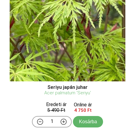
Seriyu japán juhar
Acer palmatum 'Seriyu'
Eredeti ár
Online ár
5 490 Ft
4 750 Ft
Kosárba