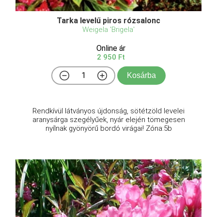
Tarka levelű piros rózsalonc
Weigela 'Brigela'
Online ár
2 950 Ft
Kosárba
Rendkívül látványos újdonság, sötétzöld levelei
aranysárga szegélyűek, nyár elején tömegesen
nyílnak gyönyörű bordó virágai! Zóna:5b