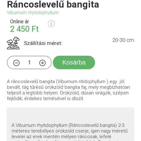
Ráncoslevelű bangita
Viburnum rhytidophyllum
Online ár
2 450 Ft
20-30 cm
Szállítási méret:
Kosárba
A ráncoslevelű bangita (Viburnum ritidophyllum ) egy jól
bevált, tág tűrésű örökzöld bangita faj, mely megbízhatóan
teljesít a legtöbb helyen. Örökzöld, dúsan virágzik, szépen
fejlődik, érdekes ternésével is díszít.
A Viburnum rhytidophyllum (Ráncoslevelű bangita) 2-3
méteres terebélyes örökzöld cserje, igen nagy méretű
levelei az erek mentén mélyen ráncosak, lefelé