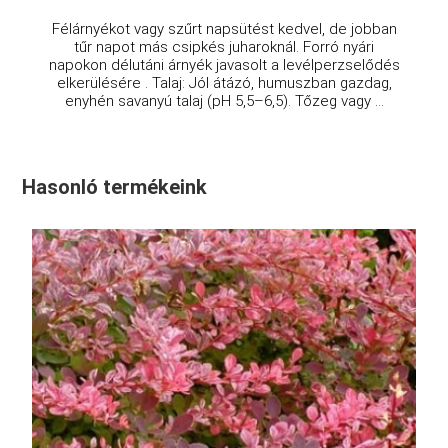
Félárnyékot vagy szűrt napsütést kedvel, de jobban
tűr napot más csipkés juharoknál. Forró nyári
napokon délutáni árnyék javasolt a levélperzselődés
elkerülésére . Talaj: Jól átázó, humuszban gazdag,
enyhén savanyú talaj (pH 5,5–6,5). Tőzeg vagy ...
Hasonló termékeink