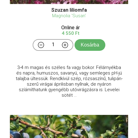
Szuzan liliomfa
Magnolia 'Susan'
Online ár
4 550 Ft
Kosárba
3-4 m magas és széles fa vagy bokor. Félárnyékba
és napra, humuszos, savanyú, vagy semleges pH-jú
talajba ültessük. Rendkívül szép, rózsaszínű, tulipán-
szerű virágai áprilisban nyílnak, de nyáron
szíámíthatunk gyengébb utóvirágzásra is. Levelei
sötét ...