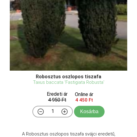
Robosztus oszlopos tiszafa
Taxus baccata 'Fastigiata Robusta'
Eredeti ár
Online ár
4 950 Ft
4 450 Ft
Kosárba
A Robosztus oszlopos tiszafa svájci eredetű,