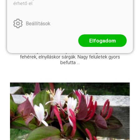
érhető el.
Kosárba
Beállítások
A sárgacirmos japánlonc (Lonicera japonica
'Aureoreticulata') télen is zöld lombú, 6 méterre is
Elfogadom
felkapaszkodó, sárgásan tarkázott levelű
kúszócserje. Júniustól nyíló, illatos virágai kezdetben
fehérek, elnyíláskor sárgák. Nagy felületek gyors
befutta ...