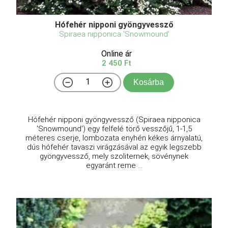
Hófehér nipponi gyöngyvessző
Spiraea nipponica 'Snowmound'
Online ár
2 450 Ft
Kosárba
Hófehér nipponi gyöngyvessző (Spiraea nipponica
'Snowmound') egy felfelé törő vesszőjű, 1-1,5
méteres cserje, lombozata enyhén kékes árnyalatú,
dús hófehér tavaszi virágzásával az egyik legszebb
gyöngyvessző, mely szoliternek, sövénynek
egyaránt reme ...