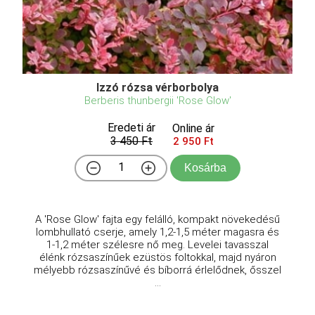
Izzó rózsa vérborbolya
Berberis thunbergii 'Rose Glow'
Eredeti ár
Online ár
3 450 Ft
2 950 Ft
Kosárba
A 'Rose Glow' fajta egy felálló, kompakt növekedésű
lombhullató cserje, amely 1,2-1,5 méter magasra és
1-1,2 méter szélesre nő meg. Levelei tavasszal
élénk rózsaszínűek ezüstös foltokkal, majd nyáron
mélyebb rózsaszínűvé és bíborrá érlelődnek, ősszel
...