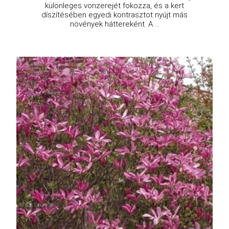
különleges vonzerejét fokozza, és a kert
díszítésében egyedi kontrasztot nyújt más
növények háttereként. A ...