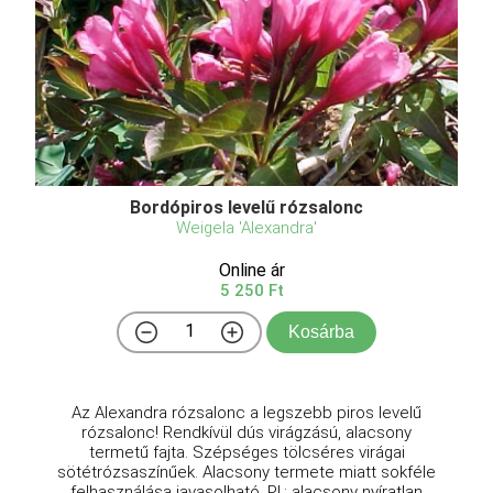
Bordópiros levelű rózsalonc
Weigela 'Alexandra'
Online ár
5 250 Ft
Kosárba
Az Alexandra rózsalonc a legszebb piros levelű
rózsalonc! Rendkívül dús virágzású, alacsony
termetű fajta. Szépséges tölcséres virágai
sötétrózsaszínűek. Alacsony termete miatt sokféle
felhasználása javasolható. Pl.: alacsony nyíratlan