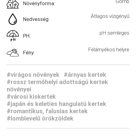
Gömb
Növényforma:
Átlagos vízigényű
Nedvesség:
pH semleges
PH:
Félárnyékos helyre
Fény:
#virágos növények
#árnyas kertek
#rossz termőhelyi adottságú kertek
növényei
#városi kiskertek
#japán és keleties hangulatú kertek
#romantikus, falusias kertek
#lomblevelű örökzöldek