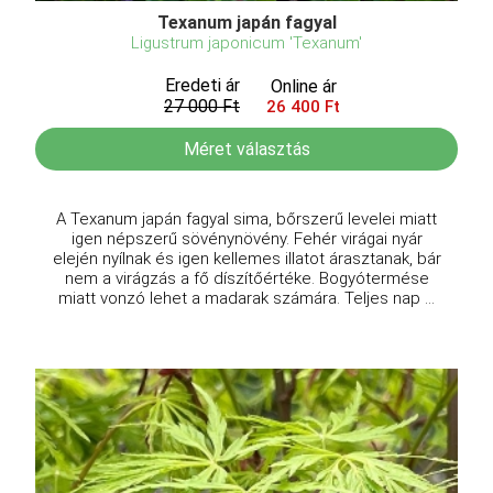
Texanum japán fagyal
Ligustrum japonicum 'Texanum'
Eredeti ár
Online ár
27 000 Ft
26 400 Ft
Méret választás
A Texanum japán fagyal sima, bőrszerű levelei miatt
igen népszerű sövénynövény. Fehér virágai nyár
elején nyílnak és igen kellemes illatot árasztanak, bár
nem a virágzás a fő díszítőértéke. Bogyótermése
miatt vonzó lehet a madarak számára. Teljes nap ...