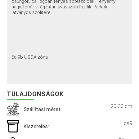
csüngők, csillogóan fényes sötétzöldek. Tenyérnyi
nagy, fehér virágzatai tavasszal díszítik. Parkok
látványos szolitere.
6a-9b USDA-zóna
TULAJDONSÁGOK
20-30 cm
Szállítási méret:
cs9
Kiszerelés: