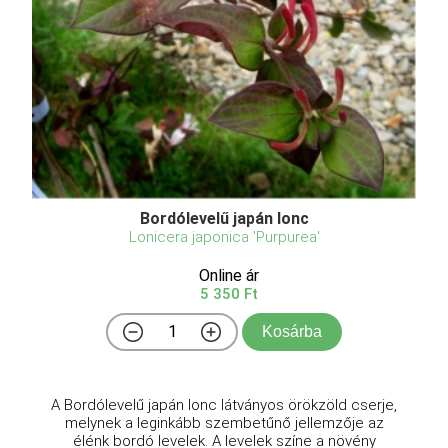
Bordólevelű japán lonc
Lonicera japonica 'Purpurea'
Online ár
5 350 Ft
Kosárba
A Bordólevelű japán lonc látványos örökzöld cserje,
melynek a leginkább szembetűnő jellemzője az
élénk bordó levelek. A levelek színe a növény