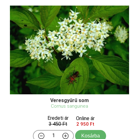
Veresgyűrű som
Cornus sanguinea
Eredeti ár
Online ár
3 450 Ft
2 950 Ft
Kosárba