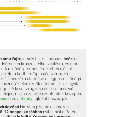
zamú fajta
, amely biztonságosan
beérik
 ideálisak cukrászati felhasználásra, és már
ük. A minőségi termés érdekében ajánlott
lenléte a kertben. Ciprusról származó,
retű, hosszúkás termése a legjobb minőségű
n használják. Szakértők a terméseit az egyik
lágon! A korai virágzású és a korai érésű
is elején, míg a szüretre szeptember közepén,
pecial
és a
Randy
fajtákat használják.
 virágzású
hímivarú pisztácia, amely a
!
8-12 nappal korábban
nyílik, mint a Peters
y kiválóan
lefedi a Kerman és Larnaka