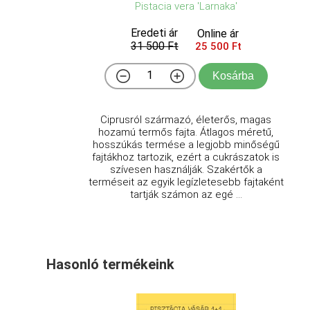
Pistacia vera 'Larnaka'
Eredeti ár
Online ár
31 500 Ft
25 500 Ft
Kosárba
Ciprusról származó, életerős, magas
hozamú termős fajta. Átlagos méretű,
hosszúkás termése a legjobb minőségű
fajtákhoz tartozik, ezért a cukrászatok is
szívesen használják. Szakértők a
terméseit az egyik legízletesebb fajtaként
tartják számon az egé ...
Hasonló termékeink