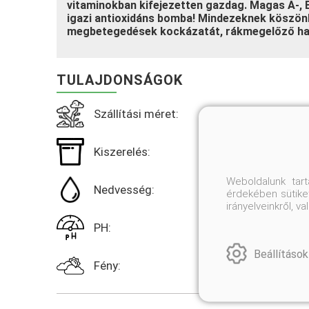
vitaminokban kifejezetten gazdag. Magas A-, 
igazi antioxidáns bomba! Mindezeknek köszönh
megbetegedések kockázatát, rákmegelőző hat
TULAJDONSÁGOK
Szállítási méret:
Kiszerelés:
Weboldalunk tar
Nedvesség:
érdekében sütiket
irányelveinkről, 
PH:
Beállítások
Fény: