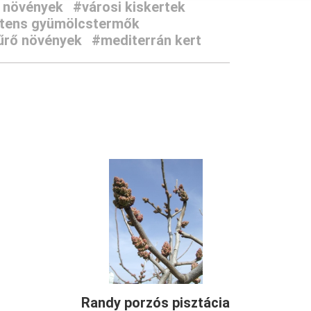
 növények
#városi kiskertek
ztens gyümölcstermők
űrő növények
#mediterrán kert
Randy porzós pisztácia