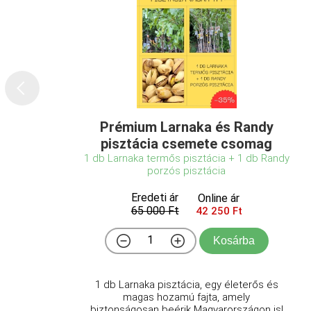
Prémium Larnaka és Randy
pisztácia csemete csomag
1 db Larnaka termős pisztácia + 1 db Randy
porzós pisztácia
Eredeti ár
Online ár
65 000 Ft
42 250 Ft
Kosárba
1 db Larnaka pisztácia, egy életerős és
magas hozamú fajta, amely
biztonságosan beérik Magyarországon is!