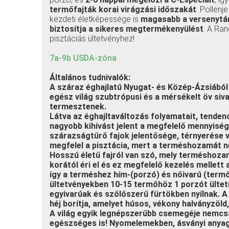
termőfajták korai virágzási időszakát
. Pollen
kezdeti életképessége is
magasabb a versenytá
biztosítja a sikeres megtermékenyülést
. A Ra
pisztáciás ültetvényhez!
7a-9b USDA-zóna
Általános tudnivalók:
A száraz éghajlatú Nyugat- és Közép-Ázsiábó
egész világ szubtrópusi és a mérsékelt öv siva
termesztenek.
Látva az éghajltaváltozás folyamatait, tende
nagyobb kihívást jelent a megfelelő mennyiség
szárazságtűrő fajok jelentősége, térnyerése 
megfelel a pisztácia, mert a terméshozamát ne
Hosszú életű fajról van szó, mely terméshoza
korától éri el és ez megfelelő kezelés mellett
így a terméshez hím-(porzó) és nőivarú (term
ültetvényekben 10-15 termőhöz 1 porzót ültet
egyivarúak és szőlőszerű fürtökben nyílnak. 
héj borítja, amelyet húsos, vékony halványzöld,
A világ egyik legnépszerűbb csemegéje nemcsa
egészséges is! Nyomelemekben, ásványi anya