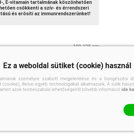
B-, E-vitamain tartalmának köszönhetően
etően csökkenti a szív- és érrendszeri
ású és erősíti az immunrendszerünket!
100-125 cm
K8
Ez a weboldal sütiket (cookie) használ
talmának személyre szabott megjelenítése és a böngészési él
Szárazságtűrő
 (cookie), illetve egyéb technológiákat alkalmazunk. A sütik hasz
valamint azok testreszabási lehetőségeiről bővebb információ
ide k
Jó vízáteresztő, normál kerti talaj
Napos helyre