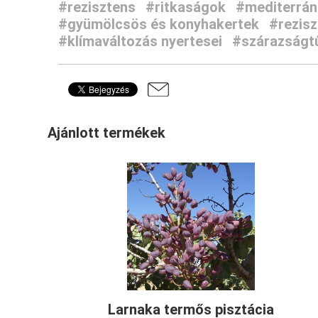
#rezisztens
#ritkaságok
#mediterrán
#gyümölcsös és konyhakertek
#rezis
#klímaváltozás nyertesei
#szárazságt
Ajánlott termékek
Larnaka termős pisztácia