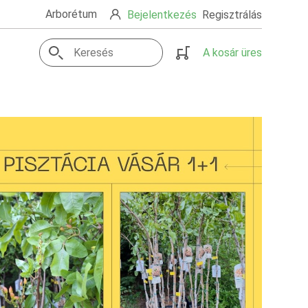
Arborétum
Bejelentkezés
Regisztrálás
A kosár üres