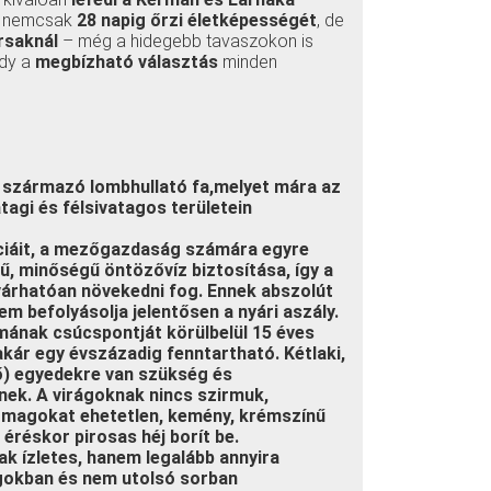
je nemcsak
28 napig őrzi életképességét
, de
rsaknál
– még a hidegebb tavaszokon is
ndy a
megbízható választás
minden
l származó lombhullató fa,melyet mára az
tagi és félsivatagos területein
nciáit, a mezőgazdaság számára egyre
ű, minőségű öntözővíz biztosítása, így a
várhatóan növekedni fog. Ennek abszolút
m befolyásolja jelentősen a nyári aszály.
mának csúcspontját körülbelül 15 éves
 akár egy évszázadig fenntartható. Kétlaki,
ő) egyedekre van szükség és
nek. A virágoknak nincs szirmuk,
A magokat ehetetlen, kemény, krémszínű
 éréskor pirosas héj borít be.
k ízletes, hanem legalább annyira
gokban és nem utolsó sorban