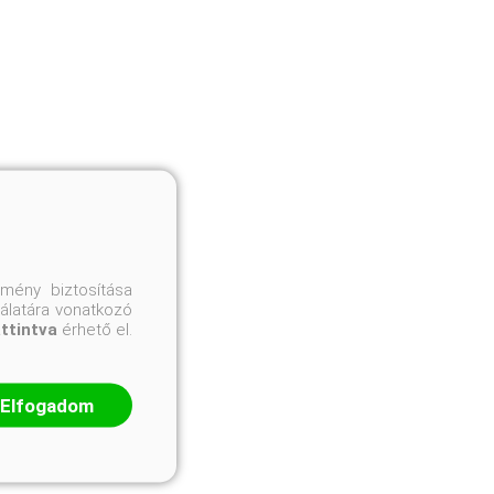
mény biztosítása
nálatára vonatkozó
attintva
érhető el.
Elfogadom