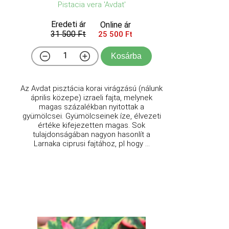
Pistacia vera 'Avdat'
Eredeti ár
Online ár
31 500 Ft
25 500 Ft
Kosárba
Az Avdat pisztácia korai virágzású (nálunk
április közepe) izraeli fajta, melynek
magas százalékban nyitottak a
gyümölcsei. Gyümölcseinek íze, élvezeti
értéke kifejezetten magas. Sok
tulajdonságában nagyon hasonlít a
Larnaka ciprusi fajtához, pl hogy ...