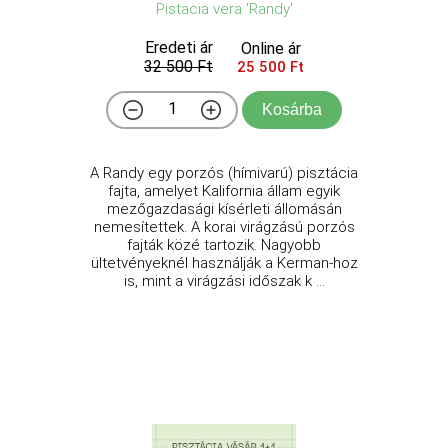
Pistacia vera 'Randy'
Eredeti ár
Online ár
32 500 Ft
25 500 Ft
Kosárba
A Randy egy porzós (hímivarú) pisztácia
fajta, amelyet Kalifornia állam egyik
mezőgazdasági kísérleti állomásán
nemesítettek. A korai virágzású porzós
fajták közé tartozik. Nagyobb
ültetvényeknél használják a Kerman-hoz
is, mint a virágzási időszak k ...