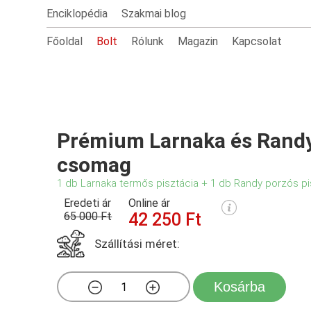
Enciklopédia
Szakmai blog
Főoldal
Bolt
Rólunk
Magazin
Kapcsolat
Prémium Larnaka és Randy
csomag
1 db Larnaka termős pisztácia + 1 db Randy porzós pi
Eredeti ár
Online ár
65 000 Ft
42 250 Ft
Szállítási méret:
Kosárba