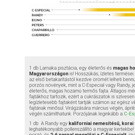
1 db Larnaka pisztácia, egy életerős és
magas ho
Magyarországon
is! Hosszúkás, ízletes termései
az első betakarítástól kezdve örömét lelheti benn
porzós növények, mint a C-Especial vagy Randy, je
életerős, magas hozamú termős fajta. Átlagos mé
fajtákhoz tartozik, ezért a cukrászatok is szívese
legízletesebb fajtaként tartják számon az egész vi
fajtának minősül. Virágzására március végén, ápril
végén számíthatunk. Porzójának leginkább a
C-Es
1 db A Randy egy
kaliforniai nemesítésű, korai
leghatékonyabb pollenszállító a magyar kertekbe
porzó, és
2-6 nappal megelőzi a C-Especialt
, íg