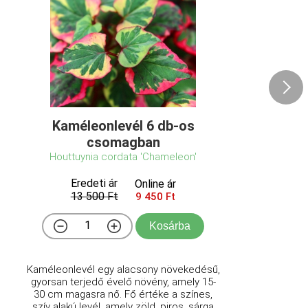
Kaméleonlevél 6 db-os
csomagban
Houttuynia cordata 'Chameleon'
Eredeti ár
Online ár
13 500 Ft
9 450 Ft
Kosárba
Kaméleonlevél egy alacsony növekedésű,
gyorsan terjedő évelő növény, amely 15-
30 cm magasra nő. Fő értéke a színes,
szív alakú levél, amely zöld, piros, sárga