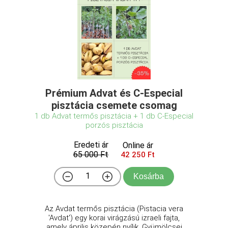
Prémium Advat és C-Especial
pisztácia csemete csomag
1 db Advat termős pisztácia + 1 db C-Especial
porzós pisztácia
Eredeti ár
Online ár
65 000 Ft
42 250 Ft
Kosárba
Az Avdat termős pisztácia (Pistacia vera
'Avdat') egy korai virágzású izraeli fajta,
amely április közepén nyílik. Gyümölcsei