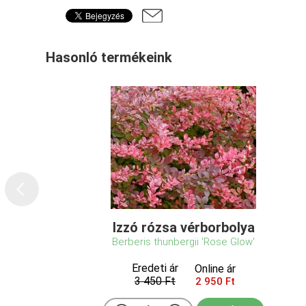
Hasonló termékeink
Izzó rózsa vérborbolya
Berberis thunbergii 'Rose Glow'
Eredeti ár
Online ár
3 450 Ft
2 950 Ft