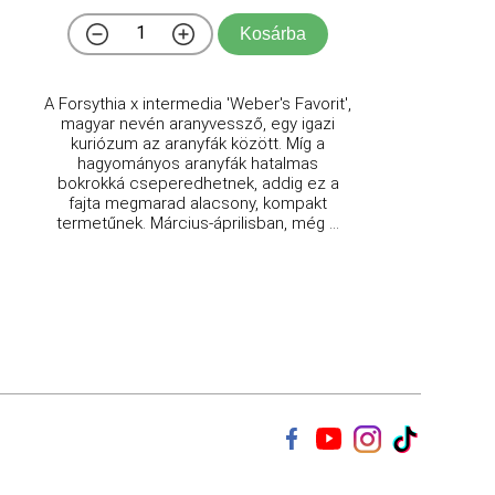
Kosárba
A Forsythia x intermedia 'Weber's Favorit',
magyar nevén aranyvessző, egy igazi
kuriózum az aranyfák között. Míg a
hagyományos aranyfák hatalmas
bokrokká cseperedhetnek, addig ez a
fajta megmarad alacsony, kompakt
termetűnek. Március-áprilisban, még ...