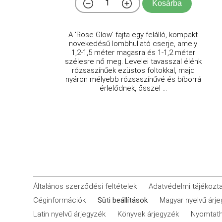
Kosárba
A 'Rose Glow' fajta egy felálló, kompakt
növekedésű lombhullató cserje, amely
1,2-1,5 méter magasra és 1-1,2 méter
szélesre nő meg. Levelei tavasszal élénk
rózsaszínűek ezüstös foltokkal, majd
nyáron mélyebb rózsaszínűvé és bíborrá
érlelődnek, ősszel ...
Általános szerződési feltételek
Adatvédelmi tájékozt
Céginformációk
Süti beállítások
Magyar nyelvű árj
Latin nyelvű árjegyzék
Könyvek árjegyzék
Nyomtath