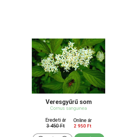
Veresgyűrű som
Cornus sanguinea
Eredeti ár
Online ár
3 450 Ft
2 950 Ft