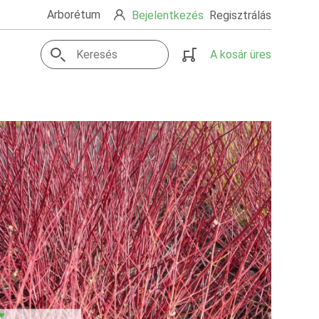
Arborétum
Bejelentkezés
Regisztrálás
A kosár üres