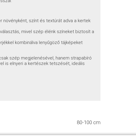
sszal.
r növényként, színt és textúrát adva a kertek
álasztás, mivel szép élénk színeket biztosít a
rjékkel kombinálva lenyűgöző tájképeket
csak szép megjelenésével, hanem strapabíró
is elnyeri a kertészek tetszését, ideális
80-100 cm