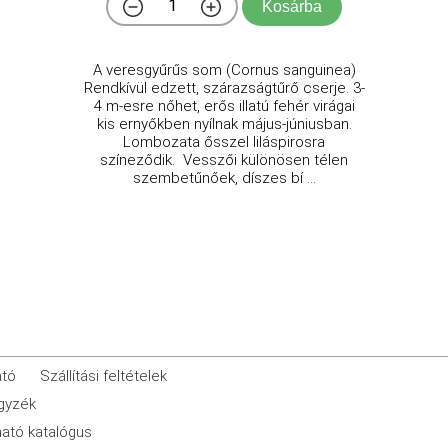
Kosárba
A veresgyűrűs som (Cornus sanguinea)
Rendkívül edzett, szárazságtűrő cserje. 3-
4 m-esre nőhet, erős illatú fehér virágai
kis ernyőkben nyílnak május-júniusban.
Lombozata ősszel liláspirosra
színeződik. Vesszői különösen télen
szembetűnőek, díszes bí ...
ató
Szállítási feltételek
egyzék
ató katalógus