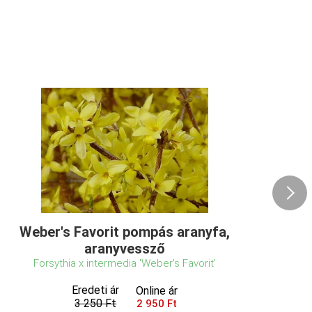
Weber's Favorit pompás aranyfa,
aranyvessző
Forsythia x intermedia 'Weber's Favorit'
Eredeti ár
Online ár
3 250 Ft
2 950 Ft