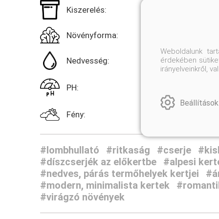
Kiszerelés:
Növényforma:
Weboldalunk tar
érdekében sütiket
Nedvesség:
irányelveinkről, 
PH:
Beállítások
Fény:
#lombhullató
#ritkaság
#cserje
#kis
#díszcserjék az előkertbe
#alpesi kert
#nedves, párás termőhelyek kertjei
#á
#modern, minimalista kertek
#romantik
#virágzó növények