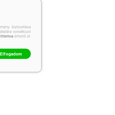
mény biztosítása
nálatára vonatkozó
attintva
érhető el.
Elfogadom