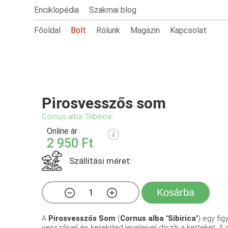
Enciklopédia
Szakmai blog
Főoldal
Bolt
Rólunk
Magazin
Kapcsolat
Pirosvesszős som
Cornus alba 'Sibirica'
Online ár
2 950 Ft
Szállítási méret:
Kosárba
A
Pirosvesszős Som
(
Cornus alba 'Sibirica'
) egy fi
vesszőivel és kerekded leveleivel díszíti a kerteket. 