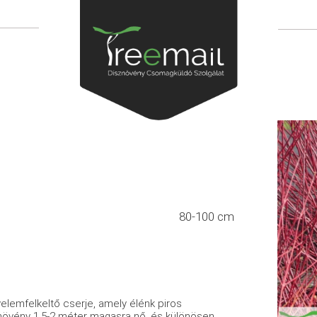
80-100 cm
gyelemfelkeltő cserje, amely élénk piros
A növény 1,5-2 méter magasra nő, és különösen