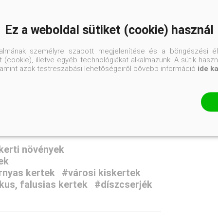
K3
Ez a weboldal sütiket (cookie) használ
Gömb
talmának személyre szabott megjelenítése és a böngészési él
Átlagos vízigényű
 (cookie), illetve egyéb technológiákat alkalmazunk. A sütik hasz
valamint azok testreszabási lehetőségeiről bővebb információ
ide k
pH semleges
Napos helyre
kerti növények
ek
rnyas kertek
#városi kiskertek
us, falusias kertek
#díszcserjék