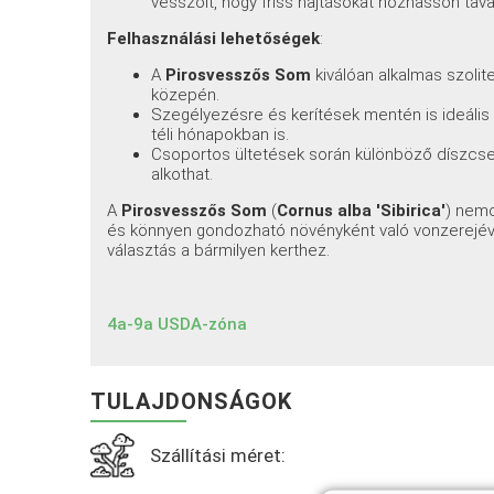
vesszőit, hogy friss hajtásokat hozhasson tava
Felhasználási lehetőségek
:
A
Pirosvesszős Som
kiválóan alkalmas szolite
közepén.
Szegélyezésre és kerítések mentén is ideális v
téli hónapokban is.
Csoportos ültetések során különböző díszcse
alkothat.
A
Pirosvesszős Som
(
Cornus alba 'Sibirica'
) nem
és könnyen gondozható növényként való vonzerejével 
választás a bármilyen kerthez.
4a-9a USDA-zóna
TULAJDONSÁGOK
Szállítási méret: