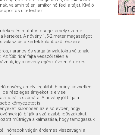
k, valamin télen, amikor hó fedi a tájat. Kiváló
 csoportos ültetéshez.
érdekes és mutatós cserje, amely szemet
l a kerteket. A növény 1,5-2 méter magasságot
es választás a kertek különböző részeire.
rös, narancs és sárga árnyalatokra váltanak,
Az 'Sibirica' fajta vesszői télen a
páznak, így a növény egész évben érdekes
lő növény, amely legalább 6 órányi közvetlen
 de részleges árnyékot is elvisel.
laj ideális számára. A növény jól bírja a
sebb környezetet is.
vényeket, különösen az első évben, hogy
övények jól bírják a szárazabb időszakokat.
úlyozott műtrágya alkalmazása, hogy támogassuk
 a téli hónapok végén érdemes visszavágni a