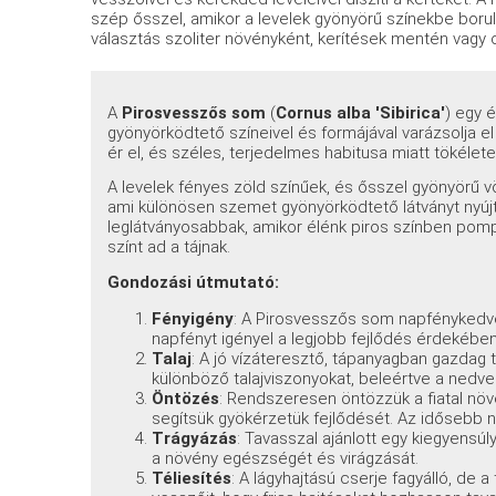
szép ősszel, amikor a levelek gyönyörű színekbe borulna
választás szoliter növényként, kerítések mentén vagy
A
Pirosvesszős som
(
Cornus alba 'Sibirica'
) egy 
gyönyörködtető színeivel és formájával varázsolja e
ér el, és széles, terjedelmes habitusa miatt tökélet
A levelek fényes zöld színűek, és ősszel gyönyörű vö
ami különösen szemet gyönyörködtető látványt nyújt. 
leglátványosabbak, amikor élénk piros színben pom
színt ad a tájnak.
Gondozási útmutató:
Fényigény
: A Pirosvesszős som napfénykedve
napfényt igényel a legjobb fejlődés érdekében,
Talaj
: A jó vízáteresztő, tápanyagban gazdag ta
különböző talajviszonyokat, beleértve a nedve
Öntözés
: Rendszeresen öntözzük a fiatal nö
segítsük gyökérzetük fejlődését. Az idősebb n
Trágyázás
: Tavasszal ajánlott egy kiegyens
a növény egészségét és virágzását.
Téliesítés
: A lágyhajtású cserje fagyálló, de