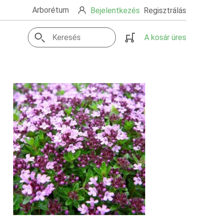
Arborétum
Bejelentkezés
Regisztrálás
A kosár üres