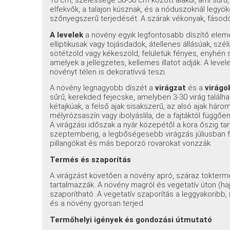
10 cm, szélessége 30-50 cm között alakul, ami sűr
elfekvők, a talajon kúsznak, és a nóduszoknál legyök
szőnyegszerű terjedését. A szárak vékonyak, fásodók
A levelek
a növény egyik legfontosabb díszítő eleme
elliptikusak vagy tojásdadok, átellenes állásúak, szé
sötétzöld vagy kékeszöld, felületük fényes, enyhén s
amelyek a jellegzetes, kellemes illatot adják. A le
növényt télen is dekoratívvá teszi.
A növény legnagyobb díszét a
virágzat
és a
virágo
sűrű, kerekded fejecske, amelyben 3-30 virág találh
kétajkúak, a felső ajak sisakszerű, az alsó ajak háro
mélyrózsaszín vagy ibolyáslila, de a fajtáktól függően
A virágzási időszak a nyár közepétől a kora őszig ta
szeptemberig, a legbőségesebb virágzás júliusban f
pillangókat és más beporzó rovarokat vonzzák.
Termés és szaporítás
A virágzást követően a növény apró, száraz tokterm
tartalmazzák. A növény magról és vegetatív úton (h
szaporítható. A vegetatív szaporítás a leggyakoribb
és a növény gyorsan terjed.
Termőhelyi igények és gondozási útmutató