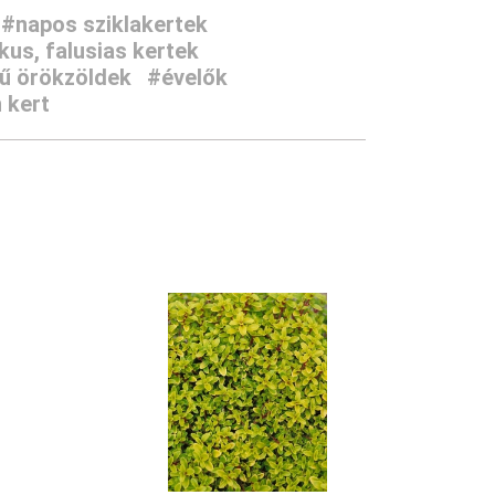
#napos sziklakertek
us, falusias kertek
ű örökzöldek
#évelők
 kert