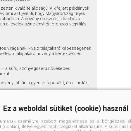
etten kiváló télállóságú. A kifejlett példányok
ek, ami azt jelenti, hogy Magyarország teljes
a szabadban. A növény örökzöld, a lombozat
n a levelek színe enyhén bronzos vagy lilás
tos virágainak, kiváló talajtakaró képességének
eltebb talajtakaró növény a kertekben és
n
– a sűrű, szőnyegszerű növekedés
mokat.
növény jól tűri a gyenge taposást, és a járdák,
, jó vízelvezető közegben ideálisan érzi magát.
 és az örökzöld lombozat miatt kiváló előtér-
Ez a weboldal sütiket (cookie) használ
kélyekre
– kiválóan nevelhető konténerben is,
talmának személyre szabott megjelenítése és a böngészési él
 (cookie), illetve egyéb technológiákat alkalmazunk. A sütik hasz