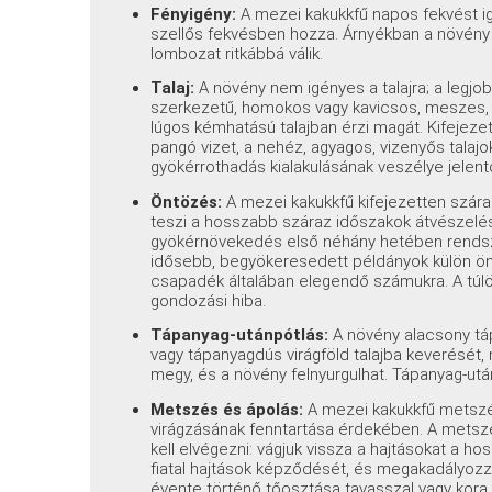
Fényigény:
A mezei kakukkfű napos fekvést ig
szellős fekvésben hozza. Árnyékban a növény 
lombozat ritkábbá válik.
Talaj:
A növény nem igényes a talajra; a legjo
szerkezetű, homokos vagy kavicsos, meszes,
lúgos kémhatású talajban érzi magát. Kifejezette
pangó vizet, a nehéz, agyagos, vizenyős talajo
gyökérrothadás kialakulásának veszélye jele
Öntözés:
A mezei kakukkfű kifejezetten szára
teszi a hosszabb száraz időszakok átvészelését
gyökérnövekedés első néhány hetében rendsze
idősebb, begyökeresedett példányok külön önt
csapadék általában elegendő számukra. A túlö
gondozási hiba.
Tápanyag-utánpótlás:
A növény alacsony táp
vagy tápanyagdús virágföld talajba keverését, 
megy, és a növény felnyurgulhat. Tápanyag-utá
Metszés és ápolás:
A mezei kakukkfű metszé
virágzásának fenntartása érdekében. A metsz
kell elvégezni: vágjuk vissza a hajtásokat a h
fiatal hajtások képződését, és megakadályozz
évente történő tőosztása tavasszal vagy kora 