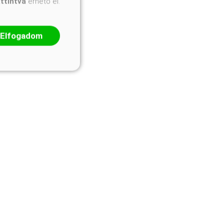
attintva
érhető el.
Elfogadom