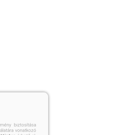
mény biztosítása
nálatára vonatkozó