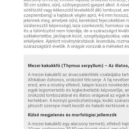
50 cm széles, sűrű, szőnyegszerű gyepet alkot. A növén
sötétzöld vagy kékeszöld levelekből álló lombozat, am
szeptemberig) a hajtások végén apró, 4-6 mm hosszú, m
jelennek meg, amelyek sűrű, kerekded fejecskékben ny
vízáteresztő képességű, laza szerkezetű, homokos vagy
és a túlöntözést nem tolerálja, de a szárazságot kiválóa
sziklakertekbe, járólapok közé, szegélyágyásokba, va
erkélyekre. Ajánlott növénytársítások: levendula, rozma
szárazságtűrő évelők. A virágok vonzzák a méheket és 
Mezei kakukkfű (Thymus serpyllum) – Az illatos
A mezei kakukkfű az árvacsalánfélék családjába tar
Afrikában őshonos, örökzöld félcserje. A faj nevében
ered, ami a növény elfekvő, talajon kúszó növekedési
egyik legismertebb és legkedveltebb képviselője, 
örökzöld lombozatával és illatos virágaival az egyik
kertekben. A könnyű gondozhatósága, kiváló szárazs
játszott szerepe miatt kezdő és haladó kertészek s
Külső megjelenés és morfológiai jellemzők
A mezei kakukkfű egy alacsony termetű, elfekvő hajtá