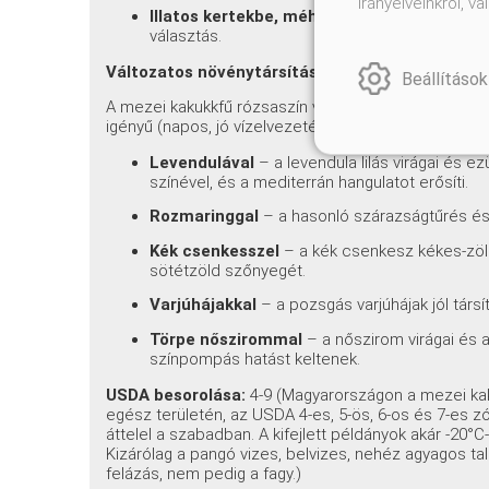
irányelveinkről, 
Illatos kertekbe, méhlegelőként
– a virágok 
választás.
Változatos növénytársítások (társítási javaslat
Beállítások
A mezei kakukkfű rózsaszín virágai és sötétzöld l
igényű (napos, jó vízelvezetésű, száraz talajú) növé
Levendulával
– a levendula lilás virágai és 
színével, és a mediterrán hangulatot erősíti.
Rozmaringgal
– a hasonló szárazságtűrés és 
Kék csenkesszel
– a kék csenkesz kékes-zöl
sötétzöld szőnyegét.
Varjúhájakkal
– a pozsgás varjúhájak jól társ
Törpe nőszirommal
– a nőszirom virágai és 
színpompás hatást keltenek.
USDA besorolása:
4-9 (Magyarországon a mezei kaku
egész területén, az USDA 4-es, 5-ös, 6-os és 7-es zó
áttelel a szabadban. A kifejlett példányok akár -20°C
Kizárólag a pangó vizes, belvizes, nehéz agyagos tal
felázás, nem pedig a fagy.)