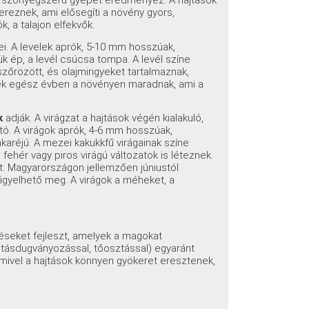
ű, szőnyegszerű gyepet eredményez. A hajtások
ereznek, ami elősegíti a növény gyors,
, a talajon elfekvők.
i. A levelek aprók, 5-10 mm hosszúak,
lük ép, a levél csúcsa tompa. A levél színe
zőrözött, és olajmirigyeket tartalmaznak,
velek egész évben a növényen maradnak, ami a
k
adják. A virágzat a hajtások végén kialakuló,
ató. A virágok aprók, 4-6 mm hosszúak,
mkaréjú. A mezei kakukkfű virágainak színe
 fehér vagy piros virágú változatok is léteznek.
rt: Magyarországon jellemzően júniustól
igyelhető meg. A virágok a méheket, a
éseket fejleszt, amelyek a magokat
ajtásdugványozással, tőosztással) egyaránt
, mivel a hajtások könnyen gyökeret eresztenek,