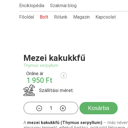
Enciklopédia
Szakmai blog
Főoldal
Bolt
Rólunk
Magazin
Kapcsolat
Mezei kakukkfű
Thymus serpyllum
Online ár
1 950 Ft
Szállítási méret:
Kosárba
A
mezei kakukkfű (Thymus serpyllum)
– más néve
alacsony termetű, elfekvő hajtású, örökzöld félcserje,