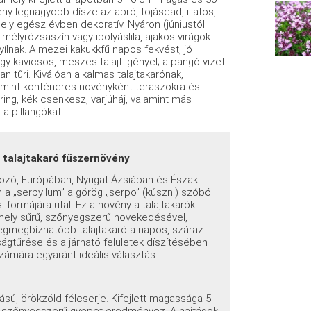
y legnagyobb dísze az apró, tojásdad, illatos,
ely egész évben dekoratív. Nyáron (júniustól
élyrózsaszín vagy ibolyáslila, ajakos virágok
ílnak. A mezei kakukkfű napos fekvést, jó
 kavicsos, meszes talajt igényel; a pangó vizet
n tűri. Kiválóan alkalmas talajtakarónak,
lamint konténeres növényként teraszokra és
ring, kék csenkesz, varjúháj, valamint más
a pillangókat.
, talajtakaró fűszernövény
tozó, Európában, Nyugat-Ázsiában és Észak-
 a „serpyllum” a görög „serpo” (kúszni) szóból
 formájára utal. Ez a növény a talajtakarók
amely sűrű, szőnyegszerű növekedésével,
 legmegbízhatóbb talajtakaró a napos, száraz
ágtűrése és a járható felületek díszítésében
zámára egyaránt ideális választás.
sú, örökzöld félcserje. Kifejlett magassága 5-