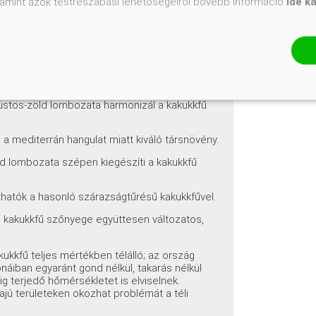
valamint azok testreszabási lehetőségeiről bővebb információ
ide k
illata és a beporzók vonzása miatt kiváló
ok)
ombozata számos más, hasonló termőhelyi
nnyel kombinálhatók:
ezüstös-zöld lombozata harmonizál a kakukkfű
a mediterrán hangulat miatt kiváló társnövény.
d lombozata szépen kiegészíti a kakukkfű
íthatók a hasonló szárazságtűrésű kakukkfűvel.
a kakukkfű szőnyege együttesen változatos,
kkfű teljes mértékben télálló; az ország
náiban egyaránt gond nélkül, takarás nélkül
-ig terjedő hőmérsékletet is elviselnek.
ajú területeken okozhat problémát a téli