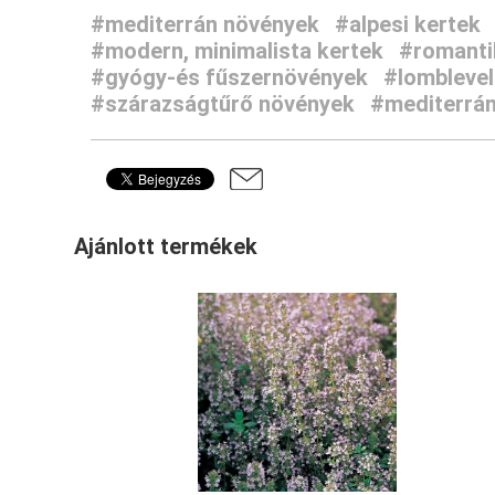
#mediterrán növények
#alpesi kertek
#modern, minimalista kertek
#romantik
#gyógy-és fűszernövények
#lomblevel
#szárazságtűrő növények
#mediterrán
Ajánlott termékek