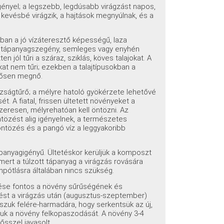
ényel; a legszebb, legdúsabb virágzást napos,
kevésbé virágzik, a hajtások megnyúlnak, és a
bban a jó vízáteresztő képességű, laza
 tápanyagszegény, semleges vagy enyhén
n jól tűri a száraz, sziklás, köves talajokat. A
kat nem tűri; ezekben a talajtípusokban a
ntősen megnő.
zságtűrő; a mélyre hatoló gyökérzete lehetővé
. A fiatal, frissen ültetett növényeket a
resen, mélyrehatóan kell öntözni. Az
özést alig igényelnek, a természetes
ntözés és a pangó víz a leggyakoribb
anyagigényű. Ültetéskor kerüljük a komposzt
mert a túlzott tápanyag a virágzás rovására
npótlásra általában nincs szükség.
se fontos a növény sűrűségének és
ést a virágzás után (augusztus-szeptember)
osszuk felére-harmadára, hogy serkentsük az új,
uk a növény felkopaszodását. A növény 3-4
ősszel javasolt.