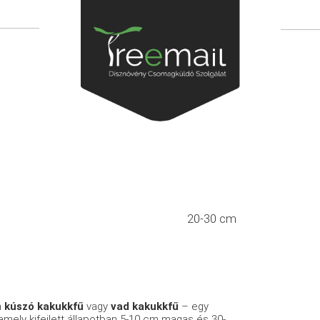
20-30 cm
n
kúszó kakukkfű
vagy
vad kakukkfű
– egy
 amely kifejlett állapotban 5-10 cm magas és 30-