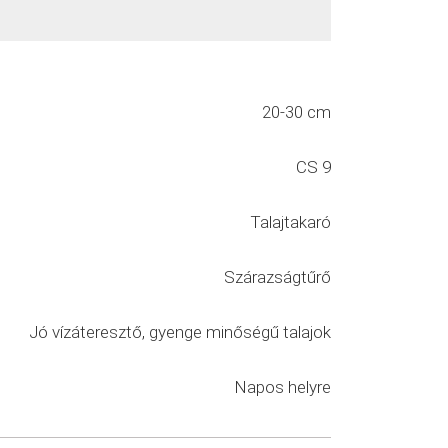
20-30 cm
CS 9
Talajtakaró
Szárazságtűrő
Jó vízáteresztő, gyenge minőségű talajok
Napos helyre