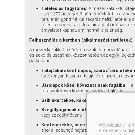
Telelés és fagytűrés:
A mezei kakukkfű kifejez
akár -20°C-ig terjedő hőmérsékletet is elviseln
területén gond nélkül, takarás nélkül áttelel 
télen is megmarad, de a hidegebb időszakokba
árnyalatot kaphat, ami normális jelenség.
Felhasználás a kertben (alkalmazási területek)
A mezei kakukkfű a sűrű, örökzöld lombozatának, illa
és sokoldalúságának köszönhetően az egyik legkedv
parkokban:
Talajtakaróként napos, száraz területeke
hatékonyan takarja a talajt, és elnyomja a gyo
Járólapok közé, kövezett utak fugáiba
– a 
teraszok kövei között is kiválóan fejlődik.
Sziklakertekbe, kőkertekbe
– a laza, sziklás
Szegélyágyások előterébe
– a kompakt méret
vagy szegélynövény.
Konténerekbe, cserepekbe, teraszokra, er
Weboldalunk tar
ahol a lecsüngő hajtások látványosak.
érdekében sütiket