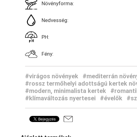
Növényforma:
Nedvesség:
PH:
Fény:
#virágos növények
#mediterrán növén
#rossz termőhelyi adottságú kertek nö
#modern, minimalista kertek
#romantik
#klímaváltozás nyertesei
#évelők
#sz