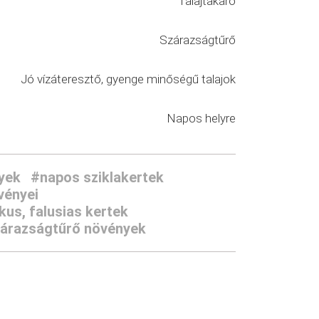
Talajtakaró
Szárazságtűrő
Jó vízáteresztő, gyenge minőségű talajok
Napos helyre
yek
#napos sziklakertek
vényei
us, falusias kertek
árazságtűrő növények