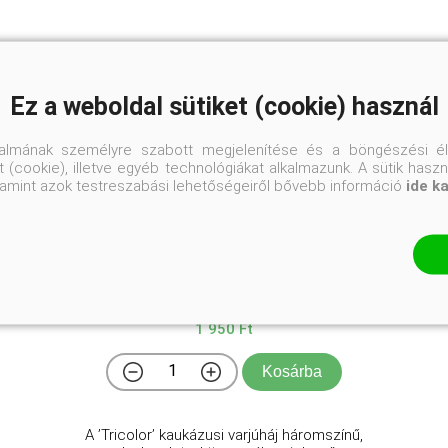
Ez a weboldal sütiket (cookie) használ
talmának személyre szabott megjelenítése és a böngészési él
 (cookie), illetve egyéb technológiákat alkalmazunk. A sütik hasz
valamint azok testreszabási lehetőségeiről bővebb információ
ide k
Kaukázusi varjúháj 'Tricolor'
Sedum spurium 'Tricolor'
Online ár
1 950 Ft
Kosárba
A ’Tricolor’ kaukázusi varjúháj háromszínű,