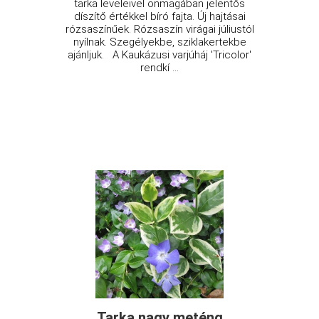
tarka leveleivel önmagában jelentős
díszítő értékkel bíró fajta. Új hajtásai
rózsaszínűek. Rózsaszín virágai júliustól
nyílnak. Szegélyekbe, sziklakertekbe
ajánljuk. A Kaukázusi varjúháj 'Tricolor'
rendkí ...
Tarka nagy meténg