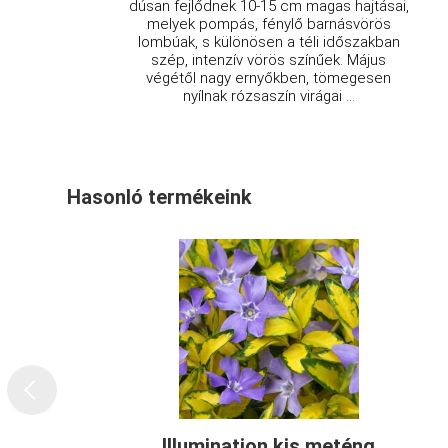
dúsan fejlődnek 10-15 cm magas hajtásai,
melyek pompás, fénylő barnásvörös
lombúak, s különösen a téli időszakban
szép, intenzív vörös színűek. Május
végétől nagy ernyőkben, tömegesen
nyílnak rózsaszín virágai ...
Hasonló termékeink
Illumination kis meténg