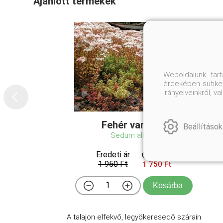
Ajánlott termékek
Weboldalunk tar
érdekében sütiket
irányelveinkről, 
Fehér varjúháj
Beállítások
Sedum album
Eredeti ár
Online ár
1 950 Ft
1 750 Ft
Kosárba
A talajon elfekvő, legyökeresedő szárain