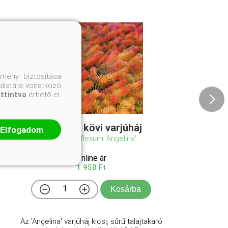
mény biztosítása
nálatára vonatkozó
attintva
érhető el.
Angelina kövi varjúháj
Elfogadom
Sedum reflexum 'Angelina'
Online ár
1 950 Ft
Kosárba
Az 'Angelina' varjúháj kicsi, sűrű talajtakaró