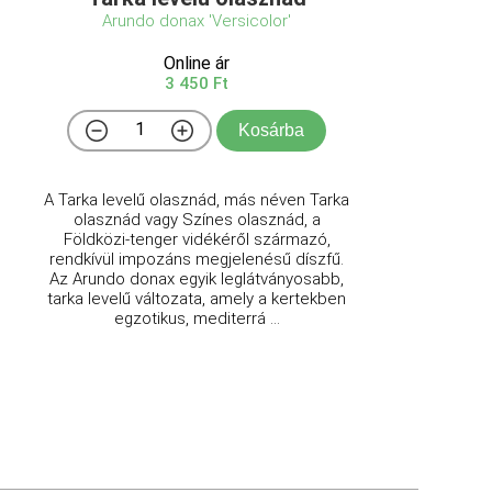
Arundo donax 'Versicolor'
Online ár
3 450 Ft
Kosárba
A Tarka levelű olasznád, más néven Tarka
olasznád vagy Színes olasznád, a
Földközi-tenger vidékéről származó,
rendkívül impozáns megjelenésű díszfű.
Az Arundo donax egyik leglátványosabb,
tarka levelű változata, amely a kertekben
egzotikus, mediterrá ...