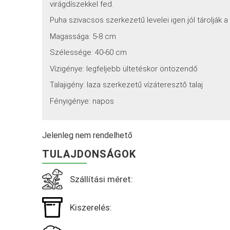
virágdíszekkel fed.
Puha szivacsos szerkezetű levelei igen jól tárolják 
Magassága: 5-8 cm
Szélessége: 40-60 cm
Vízigénye: legfeljebb ültetéskor öntözendő
Talajigény: laza szerkezetű vízáteresztő talaj
Fényigénye: napos
Jelenleg nem rendelhető
TULAJDONSÁGOK
Szállítási méret:
Kiszerelés: