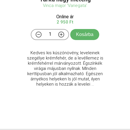
Vinca major 'Variegata'
Online ár
2 950 Ft
Kosárba
Kedves kis kúszónövény, leveleinek
szegélye krémfehér, de a levéllemez is
krémfehérrel márványozott. Égszínkék
virágai májusban nyílnak. MInden
kerttípusban jól alkalmazható. Egészen
árnyékos helyeken ls jól mutat, ilyen
helyeken is hozzák a levelei ...