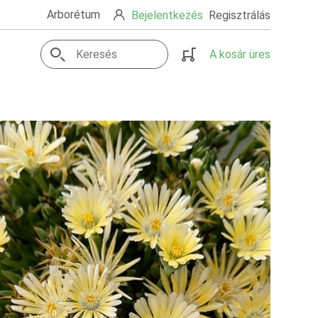
Arborétum
Bejelentkezés
Regisztrálás
A kosár üres