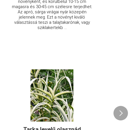
növényként, és körülbelül 10-15 cm
magasra és 30-45 cm szélesre terjedhet.
Az apró, sárga virágai nyár közepén
jelennek meg. Ezt a növényt kiváló
választássá teszi a talajtakarónak, vagy
sziklakertekb ...
Tarka levelű olasznád