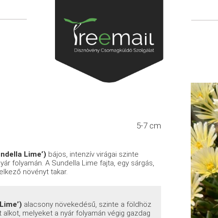
5-7 cm
ndella Lime’)
bájos, intenzív virágai szinte
 nyár folyamán. A Sundella Lime fajta, egy sárgás,
elkező növényt takar.
 Lime’)
alacsony növekedésű, szinte a földhöz
t alkot, melyeket a nyár folyamán végig gazdag