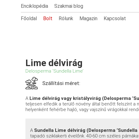
Enciklopédia
Szakmai blog
Főoldal
Bolt
Rólunk
Magazin
Kapcsolat
Lime délvirág
Delosperma ’Sundella Lime’
Szállítási méret:
A
Lime délvirág vagy kristályvirág (Delosperma ’Su
teljesen elfedik a terülő növény által benőtt felszínt a
helyenként fehérbe hajló, vagy vajszínű virágokkal rend
A
Sundella Lime délvirág (Delosperma ’Sundella
tapadó sziklakerti évelőnk. 40-60 cm széles párnáka