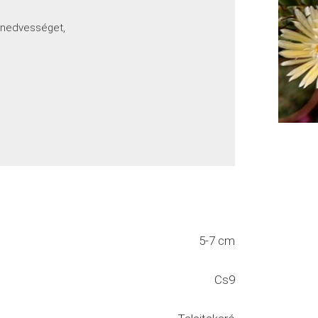
a nedvességet,
5-7 cm
Cs9