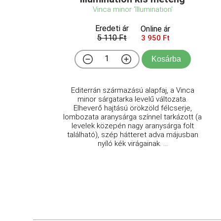
Vinca minor 'Illumination'
Eredeti ár
Online ár
5 110 Ft
3 950 Ft
Kosárba
Editerrán származású alapfaj, a Vinca
minor sárgatarka levelű változata.
Elheverő hajtású örökzöld félcserje,
lombozata aranysárga színnel tarkázott (a
levelek közepén nagy aranysárga folt
található), szép hátteret adva májusban
nyíló kék virágainak. ...