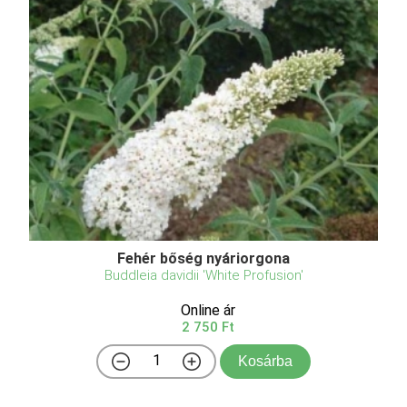
Fehér bőség nyáriorgona
Buddleia davidii 'White Profusion'
Online ár
2 750 Ft
Kosárba