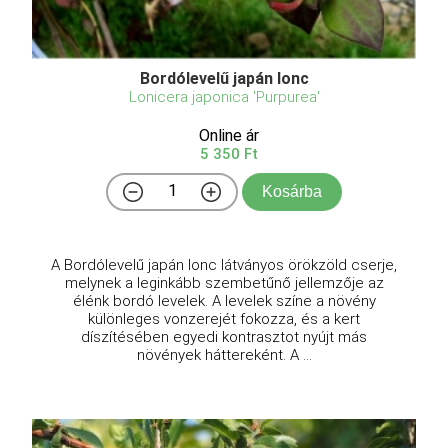
Bordólevelű japán lonc
Lonicera japonica 'Purpurea'
Online ár
5 350 Ft
Kosárba
A Bordólevelű japán lonc látványos örökzöld cserje,
melynek a leginkább szembetűnő jellemzője az
élénk bordó levelek. A levelek színe a növény
különleges vonzerejét fokozza, és a kert
díszítésében egyedi kontrasztot nyújt más
növények háttereként. A ...