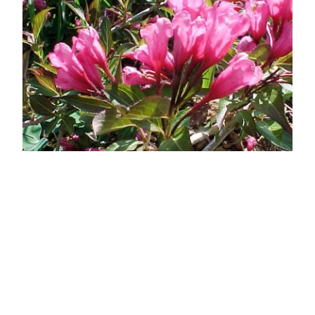
Bordópiros levelű rózsalonc
Weigela 'Alexandra'
Online ár
5 250 Ft
Kosárba
Az Alexandra rózsalonc a legszebb piros levelű
rózsalonc! Rendkívül dús virágzású, alacsony