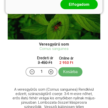
Elfogadom
Veresgyűrű som
Cornus sanguinea
Eredeti ár
Online ár
3 450 Ft
2 950 Ft
Kosárba
A veresgyűrűs som (Cornus sanguinea) Rendkívül
edzett, szárazságtűrő cserje. 3-4 m-esre nőhet,
erős illatú fehér virágai kis ernyőkben nyílnak május-
júniusban. Lombozata ősszel liláspirosra
színeződik. Vesszői különösen télen