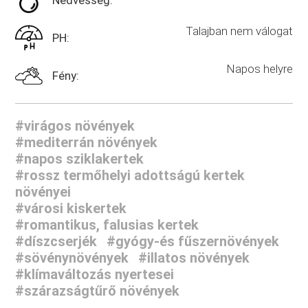
Nedvesség:
Talajban nem válogat
PH:
Napos helyre
Fény:
#virágos növények
#mediterrán növények
#napos sziklakertek
#rossz termőhelyi adottságú kertek
növényei
#városi kiskertek
#romantikus, falusias kertek
#díszcserjék
#gyógy-és fűszernövények
#sövénynövények
#illatos növények
#klímaváltozás nyertesei
#szárazságtűrő növények