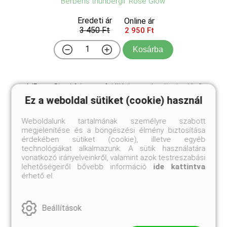
Berberis thunbergii 'Rose Glow'
Eredeti ár
Online ár
3 450 Ft
2 950 Ft
Kosárba
A 'Rose Glow' fajta egy felálló, kompakt növekedésű
lombhullató cserje, amely 1,2-1,5 méter magasra és
Ez a weboldal sütiket (cookie) használ
1-1,2 méter szélesre nő meg. Levelei tavasszal
élénk rózsaszínűek ezüstös foltokkal, majd nyáron
Weboldalunk tartalmának személyre szabott
mélyebb rózsaszínűvé és bíborrá érlelődnek, ősszel
megjelenítése és a böngészési élmény biztosítása
...
érdekében sütiket (cookie), illetve egyéb
technológiákat alkalmazunk. A sütik használatára
vonatkozó irányelveinkről, valamint azok testreszabási
lehetőségeiről bővebb információ
ide kattintva
érhető el.
Beállítások