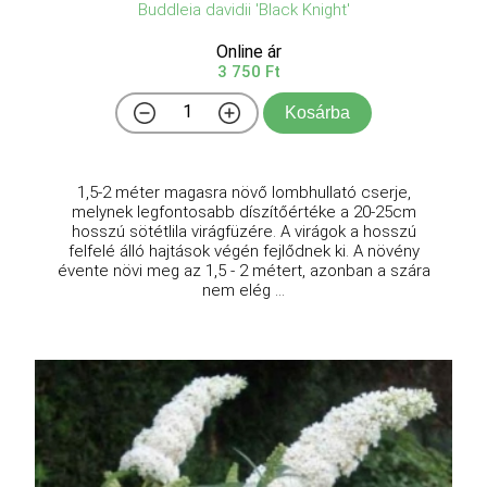
Buddleia davidii 'Black Knight'
Online ár
3 750 Ft
Kosárba
1,5-2 méter magasra növő lombhullató cserje,
melynek legfontosabb díszítőértéke a 20-25cm
hosszú sötétlila virágfüzére. A virágok a hosszú
felfelé álló hajtások végén fejlődnek ki. A növény
évente növi meg az 1,5 - 2 métert, azonban a szára
nem elég ...