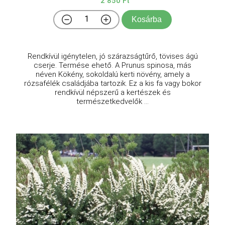
2 850 Ft
Kosárba
Rendkívül igénytelen, jó szárazságtűrő, tövises ágú
cserje. Termése ehető. A Prunus spinosa, más
néven Kökény, sokoldalú kerti növény, amely a
rózsafélék családjába tartozik. Ez a kis fa vagy bokor
rendkívül népszerű a kertészek és
természetkedvelők ...