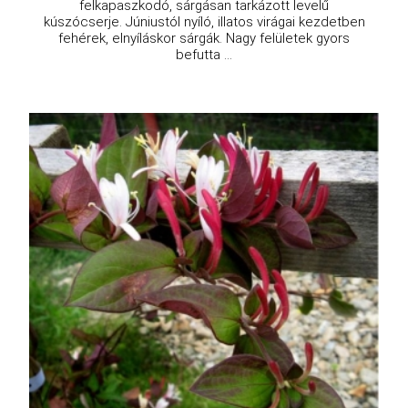
felkapaszkodó, sárgásan tarkázott levelű
kúszócserje. Júniustól nyíló, illatos virágai kezdetben
fehérek, elnyíláskor sárgák. Nagy felületek gyors
befutta ...