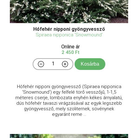
Hófehér nipponi gyöngyvessző
Spiraea nipponica 'Snowmound'
Online ár
2 450 Ft
Kosárba
Hófehér nipponi gyöngyvessző (Spiraea nipponica
'Snowmound') egy felfelé törő vesszőjű, 1-1,5
méteres cserje, lombozata enyhén kékes árnyalatú,
dús hófehér tavaszi virágzásával az egyik legszebb
gyöngyvessző, mely szoliternek, sövénynek
egyaránt reme ...