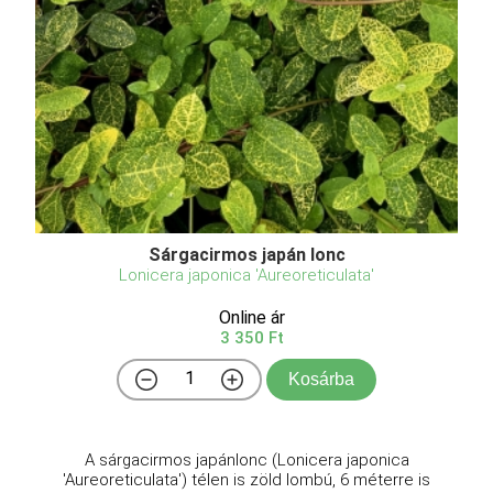
Sárgacirmos japán lonc
Lonicera japonica 'Aureoreticulata'
Online ár
3 350 Ft
Kosárba
A sárgacirmos japánlonc (Lonicera japonica
'Aureoreticulata') télen is zöld lombú, 6 méterre is