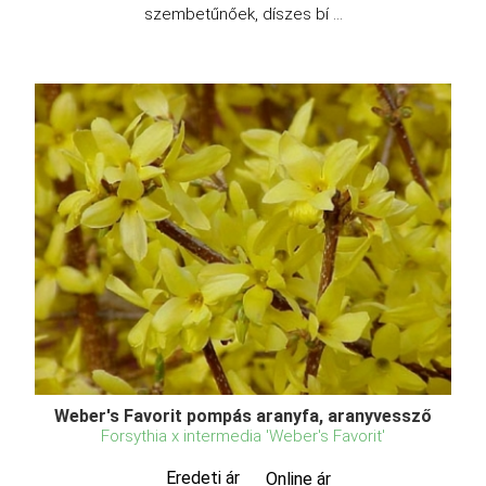
szembetűnőek, díszes bí ...
Weber's Favorit pompás aranyfa, aranyvessző
Forsythia x intermedia 'Weber's Favorit'
Eredeti ár
Online ár