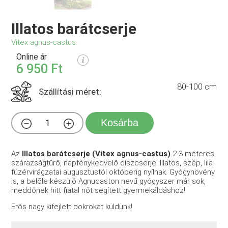
Illatos barátcserje
Vitex agnus-castus
Online ár
6 950 Ft
80-100 cm
Szállítási méret:
Kosárba
Az
Illatos barátcserje (Vitex agnus-castus)
2-3 méteres,
szárazságtűrő, napfénykedvelő díszcserje. Illatos, szép, lila
füzérvirágzatai augusztustól októberig nyílnak. Gyógynövény
is, a belőle készülő Agnucaston nevű gyógyszer már sok,
meddőnek hitt fiatal nőt segített gyermekáldáshoz!
Erős nagy kifejlett bokrokat küldünk!