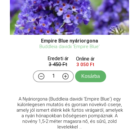
Empire Blue nyáriorgona
Buddleia davidii 'Empire Blue'
Eredeti ár
Online ár
3 450 Ft
3 050 Ft
Kosárba
A Nyáriorgona (Buddleia davidii 'Empire Blue') egy
különlegesen mutatós és gyorsan növekvő cserje,
amely jól ismert élénk kék fürtös virágairól, amelyek
a nyári hónapokban bőségesen pompáznak. A
növény 1,5-2 méter magasra nő, és sűrű, zöld
levelekkel ...