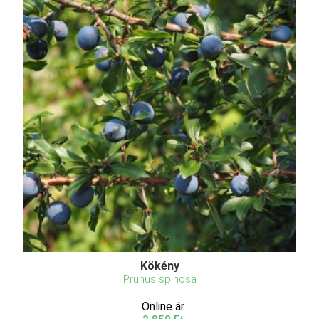
Kökény
Prunus spinosa
Online ár