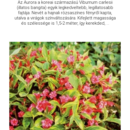
Az Aurora a koreai származású Viburnum carlesii
(illatos bangita) egyik legkedveltebb, legillatosabb
fajtája. Nevét a hajnali rózsaszínes fényről kapta,
utalva a virágok színváltozására. Kifejlett magassága
és szélessége is 1,5-2 méter, így kerekded, ...