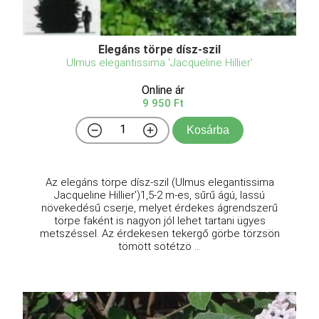
Elegáns törpe dísz-szil
Ulmus elegantissima 'Jacqueline Hillier'
Online ár
9 950 Ft
Kosárba
Az elegáns törpe dísz-szil (Ulmus elegantissima
Jacqueline Hillier')1,5-2 m-es, sűrű ágú, lassú
növekedésű cserje, melyet érdekes ágrendszerű
törpe faként is nagyon jól lehet tartani ügyes
metszéssel. Az érdekesen tekergő görbe törzsön
tömött sötétzö ...