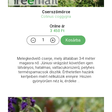
Cserszömörce
Cotinus coggygria
Online ár
3 450 Ft
Kosárba
Melegkedvelő cserje, mely általában 3-4 méter
magasra nő. Júniusi virágzást követően igen
látványos, hatalmas, vattacukorszerű, pelyhes
terméspamacsok díszítik. Érthetetlen hazánk
kertjeiben miért nélkülözik ennyire. Hiszen
gyönyörűen néz ki, érdeke ...