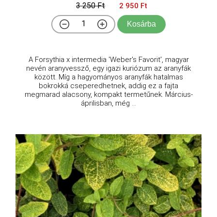
3 250 Ft
2 950 Ft
Kosárba
A Forsythia x intermedia 'Weber's Favorit', magyar
nevén aranyvessző, egy igazi kuriózum az aranyfák
között. Míg a hagyományos aranyfák hatalmas
bokrokká cseperedhetnek, addig ez a fajta
megmarad alacsony, kompakt termetűnek. Március-
áprilisban, még ...