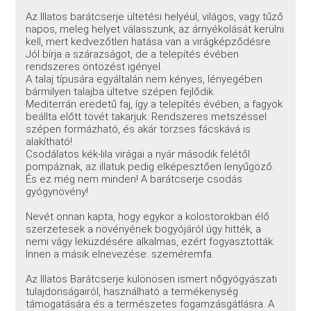
Az Illatos barátcserje ültetési helyéül, világos, vagy tűző
napos, meleg helyet válasszunk, az árnyékolását kerülni
kell, mert kedvezőtlen hatása van a virágképződésre.
Jól bírja a szárazságot, de a telepítés évében
rendszeres öntözést igényel.
A talaj típusára egyáltalán nem kényes, lényegében
bármilyen talajba ültetve szépen fejlődik.
Mediterrán eredetű faj, így a telepítés évében, a fagyok
beállta előtt tövét takarjuk. Rendszeres metszéssel
szépen formázható, és akár törzses fácskává is
alakítható!
Csodálatos kék-lila virágai a nyár második felétől
pompáznak, az illatuk pedig elképesztően lenyűgöző.
És ez még nem minden! A barátcserje csodás
gyógynövény!
Nevét onnan kapta, hogy egykor a kolostorokban élő
szerzetesek a növényének bogyójáról úgy hitték, a
nemi vágy leküzdésére alkalmas, ezért fogyasztották.
Innen a másik elnevezése: szeméremfa.
Az Illatos Barátcserje különösen ismert nőgyógyászati ​​
tulajdonságairól, használható a termékenység
támogatására és a természetes fogamzásgátlásra. A