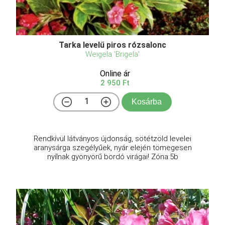
Tarka levelű piros rózsalonc
Weigela 'Brigela'
Online ár
2 950 Ft
Kosárba
Rendkívül látványos újdonság, sötétzöld levelei
aranysárga szegélyűek, nyár elején tömegesen
nyílnak gyönyörű bordó virágai! Zóna:5b