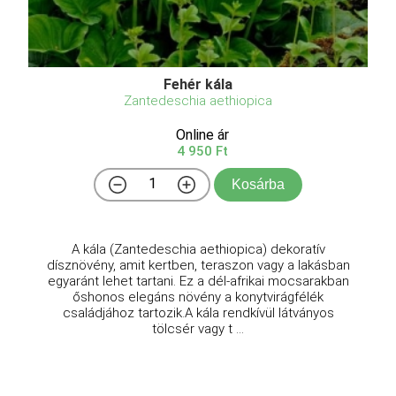
Fehér kála
Zantedeschia aethiopica
Online ár
4 950 Ft
Kosárba
A kála (Zantedeschia aethiopica) dekoratív
dísznövény, amit kertben, teraszon vagy a lakásban
egyaránt lehet tartani. Ez a dél-afrikai mocsarakban
őshonos elegáns növény a konytvirágfélék
családjához tartozik.A kála rendkívül látványos
tölcsér vagy t ...