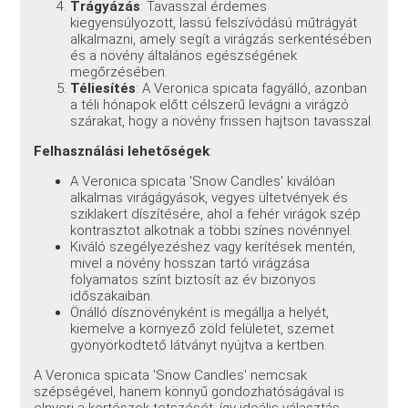
Trágyázás
: Tavasszal érdemes
kiegyensúlyozott, lassú felszívódású műtrágyát
alkalmazni, amely segít a virágzás serkentésében
és a növény általános egészségének
megőrzésében.
Téliesítés
: A Veronica spicata fagyálló, azonban
a téli hónapok előtt célszerű levágni a virágzó
szárakat, hogy a növény frissen hajtson tavasszal.
Felhasználási lehetőségek
:
A Veronica spicata 'Snow Candles' kiválóan
alkalmas virágágyások, vegyes ültetvények és
sziklakert díszítésére, ahol a fehér virágok szép
kontrasztot alkotnak a többi színes növénnyel.
Kiváló szegélyezéshez vagy kerítések mentén,
mivel a növény hosszan tartó virágzása
folyamatos színt biztosít az év bizonyos
időszakaiban.
Önálló dísznövényként is megállja a helyét,
kiemelve a környező zöld felületet, szemet
gyönyörködtető látványt nyújtva a kertben.
A Veronica spicata 'Snow Candles' nemcsak
szépségével, hanem könnyű gondozhatóságával is
elnyeri a kertészek tetszését, így ideális választás