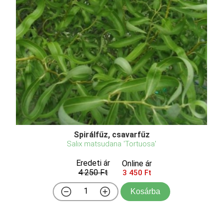
Spirálfűz, csavarfűz
Salix matsudana 'Tortuosa'
Eredeti ár
Online ár
4 250 Ft
3 450 Ft
Kosárba