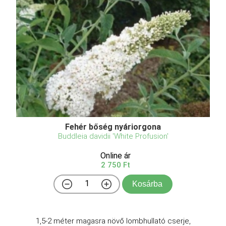
Fehér bőség nyáriorgona
Buddleia davidii 'White Profusion'
Online ár
2 750 Ft
Kosárba
1,5-2 méter magasra növő lombhullató cserje,