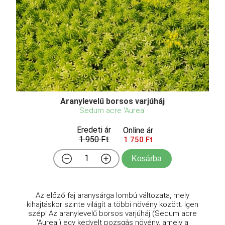
Aranylevelű borsos varjúháj
Sedum acre 'Aurea'
Eredeti ár
Online ár
1 950 Ft
1 750 Ft
Kosárba
Az előző faj aranysárga lombú változata, mely
kihajtáskor szinte világít a többi növény között. Igen
szép! Az aranylevelű borsos varjúháj (Sedum acre
'Aurea') egy kedvelt pozsgás növény, amely a