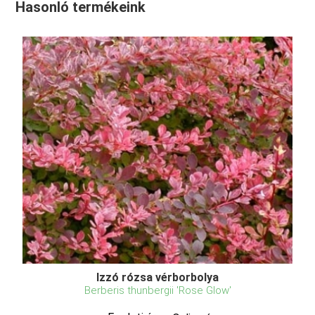
Hasonló termékeink
Izzó rózsa vérborbolya
Berberis thunbergii 'Rose Glow'