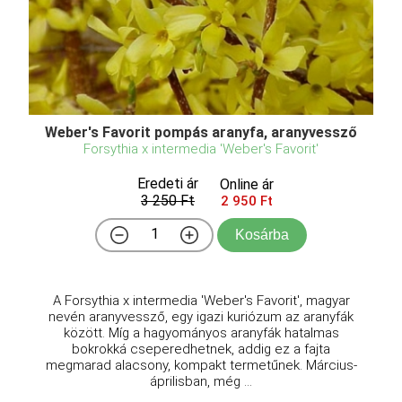
Weber's Favorit pompás aranyfa, aranyvessző
Forsythia x intermedia 'Weber's Favorit'
Eredeti ár
Online ár
3 250 Ft
2 950 Ft
Kosárba
A Forsythia x intermedia 'Weber's Favorit', magyar
nevén aranyvessző, egy igazi kuriózum az aranyfák
között. Míg a hagyományos aranyfák hatalmas
bokrokká cseperedhetnek, addig ez a fajta
megmarad alacsony, kompakt termetűnek. Március-
áprilisban, még ...