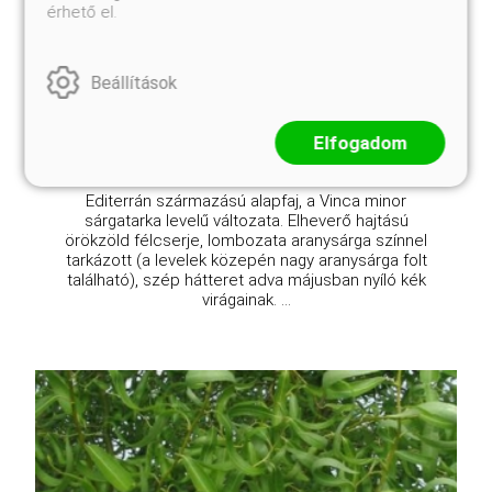
érhető el.
Vinca minor 'Illumination'
Eredeti ár
Online ár
5 110 Ft
3 950 Ft
Beállítások
Kosárba
Elfogadom
Editerrán származású alapfaj, a Vinca minor
sárgatarka levelű változata. Elheverő hajtású
örökzöld félcserje, lombozata aranysárga színnel
tarkázott (a levelek közepén nagy aranysárga folt
található), szép hátteret adva májusban nyíló kék
virágainak. ...