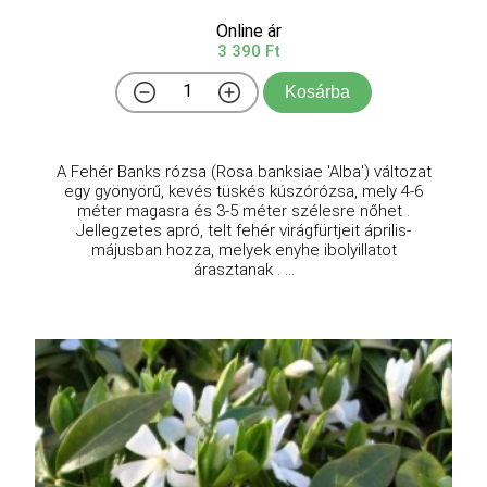
Online ár
3 390 Ft
Kosárba
A Fehér Banks rózsa (Rosa banksiae 'Alba') változat
egy gyönyörű, kevés tüskés kúszórózsa, mely 4-6
méter magasra és 3-5 méter szélesre nőhet .
Jellegzetes apró, telt fehér virágfürtjeit április-
májusban hozza, melyek enyhe ibolyillatot
árasztanak . ...