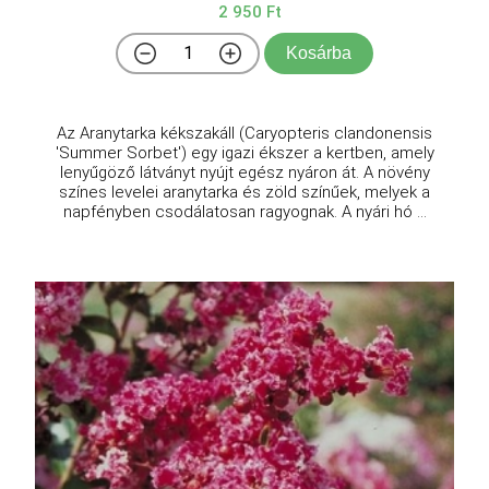
2 950 Ft
Kosárba
Az Aranytarka kékszakáll (Caryopteris clandonensis
'Summer Sorbet') egy igazi ékszer a kertben, amely
lenyűgöző látványt nyújt egész nyáron át. A növény
színes levelei aranytarka és zöld színűek, melyek a
napfényben csodálatosan ragyognak. A nyári hó ...