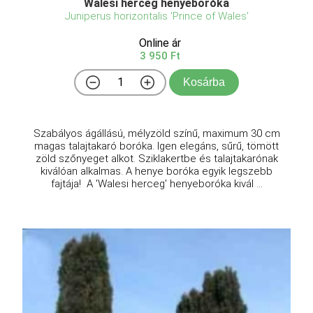
Walesi herceg henyeboróka
Juniperus horizontalis 'Prince of Wales'
Online ár
3 950 Ft
Kosárba
Szabályos ágállású, mélyzöld színű, maximum 30 cm
magas talajtakaró boróka. Igen elegáns, sűrű, tömött
zöld szőnyeget alkot. Sziklakertbe és talajtakarónak
kiválóan alkalmas. A henye boróka egyik legszebb
fajtája! A 'Walesi herceg' henyeboróka kivál ...