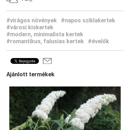
#virágos növények
#napos sziklakertek
#városi kiskertek
#modern, minimalista kertek
#romantikus, falusias kertek
#évelők
Ajánlott termékek