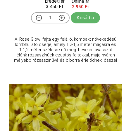
Eredeti ár
Online ár
3 450 Ft
2 950 Ft
Kosárba
A 'Rose Glow' fajta egy felálló, kompakt növekedésű
lombhullató cserje, amely 1,2-1,5 méter magasra és
1-1,2 méter szélesre nő meg. Levelei tavasszal
élénk rózsaszínűek ezüstös foltokkal, majd nyáron
mélyebb rózsaszínűvé és bíborrá érlelődnek, ősszel
...