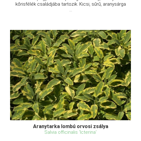
kőrisfélék családjába tartozik. Kicsi, sűrű, aranysárga
...
Aranytarka lombú orvosi zsálya
Salvia officinalis 'Icterina'