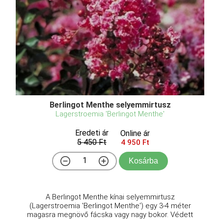
Berlingot Menthe selyemmirtusz
Lagerstroemia 'Berlingot Menthe'
Eredeti ár
Online ár
5 450 Ft
4 950 Ft
Kosárba
A Berlingot Menthe kínai selyemmirtusz
(Lagerstroemia 'Berlingot Menthe') egy 3-4 méter
magasra megnövő fácska vagy nagy bokor. Védett