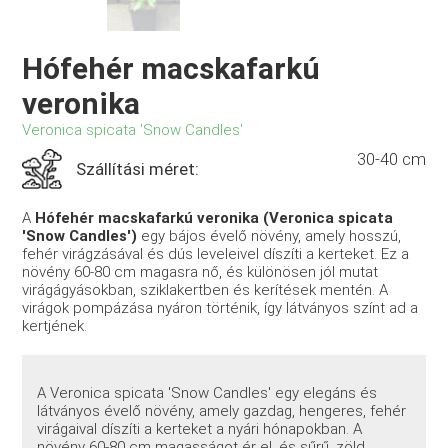
Hófehér macskafarkú
veronika
Veronica spicata 'Snow Candles'
30-40 cm
Szállítási méret:
A
Hófehér macskafarkú veronika (Veronica spicata
'Snow Candles')
egy bájos évelő növény, amely hosszú,
fehér virágzásával és dús leveleivel díszíti a kerteket. Ez a
növény 60-80 cm magasra nő, és különösen jól mutat
virágágyásokban, sziklakertben és kerítések mentén. A
virágok pompázása nyáron történik, így látványos színt ad a
kertjének.
A Veronica spicata 'Snow Candles' egy elegáns és
látványos évelő növény, amely gazdag, hengeres, fehér
virágaival díszíti a kerteket a nyári hónapokban. A
növény 60-80 cm magasságot ér el, és sűrű, zöld