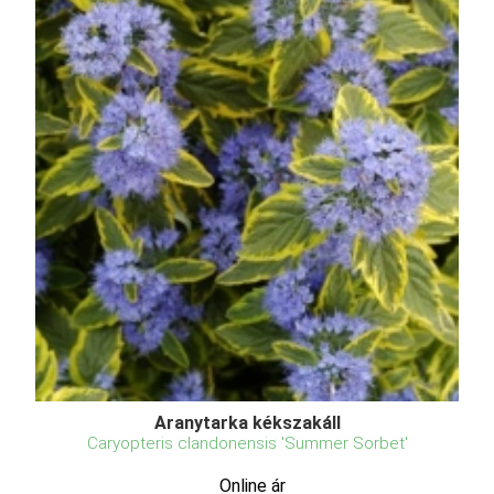
Aranytarka kékszakáll
Caryopteris clandonensis 'Summer Sorbet'
Online ár