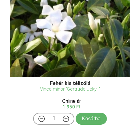
Fehér kis télizöld
Vinca minor 'Gertrude Jekyll"
Online ár
1 950 Ft
Kosárba