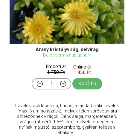
Arany kristályvirág, délvirág
Delosperma nubigenum
Eredeti ár
Online ár
1 750 Ft
1 450 Ft
Kosárba
Levelek: Zöldessárga, húsos, tojásdad alakú levelek
(max. 3 cm hosszúak), melyek télen vörösbarnára
színeződnek.Virágok: Élénk sárga, margarétaszerű
virágok (átmérő: 1.5–2 cm), melyek tömegesen
nyílnak májustól szeptemberig, gyakran teljesen
eltakarv ...