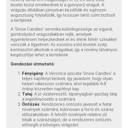
levelei közül emelkednek ki a gyönyörű virágok. A
virágzás általában júniusban kezdődik és egészen
augusztusig folytatódik, így hosszan tartó színt biztosít
a kertjének.
A 'Snow Candles' veronika különlegessége az egyedi,
gömbölyded virágszálakban rejlik, amelyek
egyenletesen helyezkednek el és élénk fehér színükkel
vonzzák a figyelmet. Az ezüstös-zöld levelek szép
kontrasztot alkotnak a virágokkal, így a növény látványos
kiegészítője lehet a kerteknek.
Gondozási útmutató:
Fényigény
: A Veronica spicata 'Snow Candles' a
teljes napfényt kedveli, így javaslom, hogy olyan
helyet válasszon számára, ahol legalább 6-8
órányi közvetlen napfényt kap.
Talaj
: A jó vízáteresztő, tápanyagban gazdag talaj
a legelőnyösebb a számára.
Öntözés
: Rendszeres öntözés javasolt a fiatal
növények számára, különösen a forró és száraz
időszakokban. A felnőtt növények relatíve jól
bírják a szárazságot, de a rendszeres öntözés
elősegíti a bőséges virágzást.