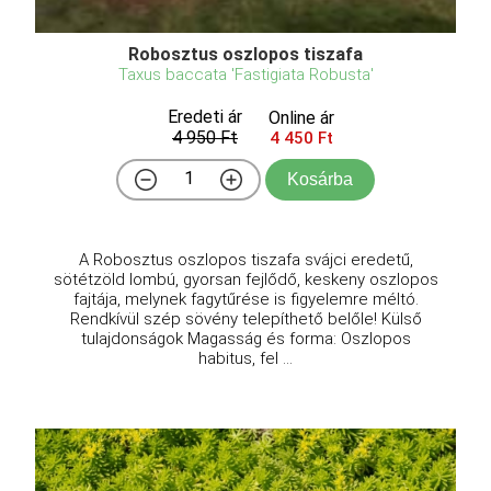
Robosztus oszlopos tiszafa
Taxus baccata 'Fastigiata Robusta'
Eredeti ár
Online ár
4 950 Ft
4 450 Ft
Kosárba
A Robosztus oszlopos tiszafa svájci eredetű,
sötétzöld lombú, gyorsan fejlődő, keskeny oszlopos
fajtája, melynek fagytűrése is figyelemre méltó.
Rendkívül szép sövény telepíthető belőle! Külső
tulajdonságok Magasság és forma: Oszlopos
habitus, fel ...