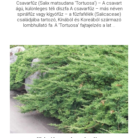
Csavarfűz (Salix matsudana 'Tortuosa') – A csavart
ágú, különleges téli díszfa A csavarfűz – más néven
spirálfűz vagy kígyófűz – a fűzfafélék (Salicaceae)
családjába tartozó, Kínából és Koreából származó
lombhullató fa. A 'Tortuosa' fajtajelzés a lat ...