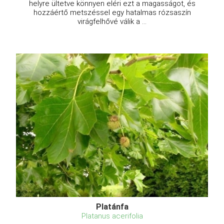
helyre ültetve könnyen eléri ezt a magasságot, és
hozzáértő metszéssel egy hatalmas rózsaszín
virágfelhővé válik a ...
Platánfa
Platanus acerifolia