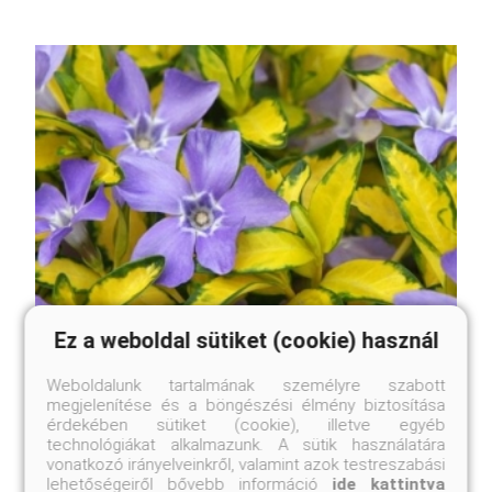
Ez a weboldal sütiket (cookie) használ
Weboldalunk tartalmának személyre szabott
megjelenítése és a böngészési élmény biztosítása
érdekében sütiket (cookie), illetve egyéb
technológiákat alkalmazunk. A sütik használatára
vonatkozó irányelveinkről, valamint azok testreszabási
lehetőségeiről bővebb információ
ide kattintva
Illumination kis meténg