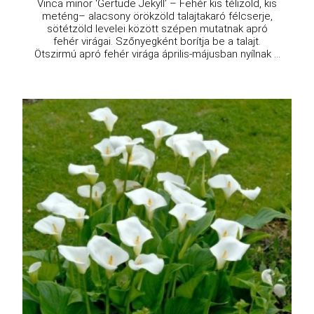
Vinca minor ‘Gertude Jekyll’ – Fehér kis télizöld, kis
meténg– alacsony örökzöld talajtakaró félcserje,
sötétzöld levelei között szépen mutatnak apró
fehér virágai. Szőnyegként borítja be a talajt.
Ötszirmú apró fehér virága április-májusban nyílnak ...