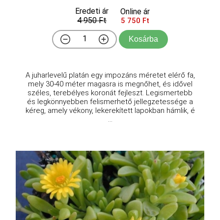
Eredeti ár
Online ár
4 950 Ft
5 750 Ft
Kosárba
A juharlevelű platán egy impozáns méretet elérő fa,
mely 30-40 méter magasra is megnőhet, és idővel
széles, terebélyes koronát fejleszt. Legismertebb
és legkönnyebben felismerhető jellegzetessége a
kéreg, amely vékony, lekerekített lapokban hámlik, é
...