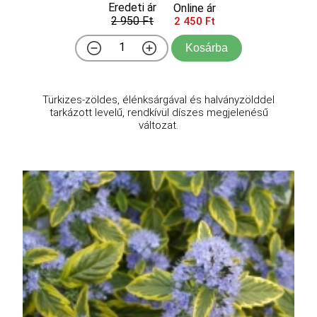
Eredeti ár
Online ár
2 950 Ft
2 450 Ft
Kosárba
Türkizes-zöldes, élénksárgával és halványzölddel
tarkázott levelű, rendkívül díszes megjelenésű
változat.