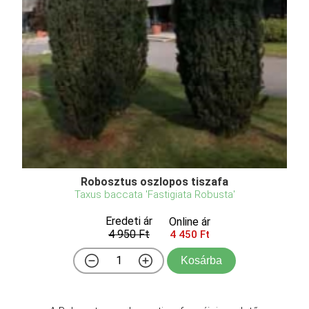
Robosztus oszlopos tiszafa
Taxus baccata 'Fastigiata Robusta'
Eredeti ár
Online ár
4 950 Ft
4 450 Ft
Kosárba