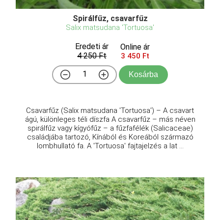
Spirálfűz, csavarfűz
Salix matsudana 'Tortuosa'
Eredeti ár
Online ár
4 250 Ft
3 450 Ft
Kosárba
Csavarfűz (Salix matsudana 'Tortuosa') – A csavart
ágú, különleges téli díszfa A csavarfűz – más néven
spirálfűz vagy kígyófűz – a fűzfafélék (Salicaceae)
családjába tartozó, Kínából és Koreából származó
lombhullató fa. A 'Tortuosa' fajtajelzés a lat ...