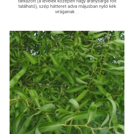
tarkázott (a levelek közepén nagy aranysárga folt
található), szép hátteret adva májusban nyíló kék
virágainak. ...