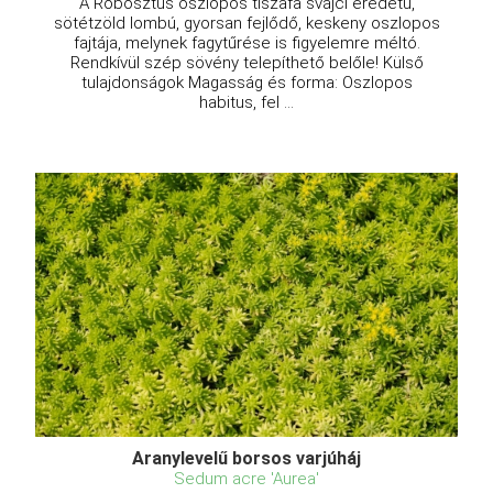
A Robosztus oszlopos tiszafa svájci eredetű,
sötétzöld lombú, gyorsan fejlődő, keskeny oszlopos
fajtája, melynek fagytűrése is figyelemre méltó.
Rendkívül szép sövény telepíthető belőle! Külső
tulajdonságok Magasság és forma: Oszlopos
habitus, fel ...
Aranylevelű borsos varjúháj
Sedum acre 'Aurea'