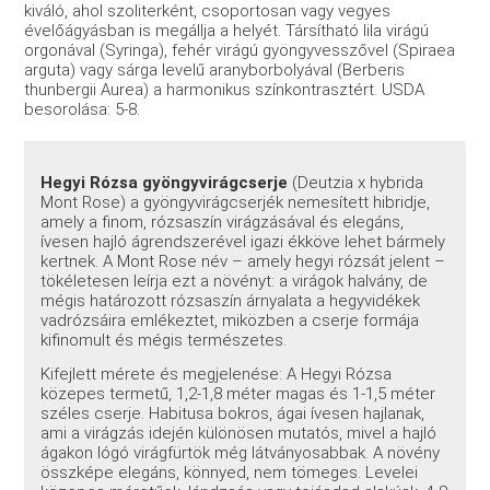
kiváló, ahol szoliterként, csoportosan vagy vegyes
évelőágyásban is megállja a helyét. Társítható lila virágú
orgonával (Syringa), fehér virágú gyöngyvesszővel (Spiraea
arguta) vagy sárga levelű aranyborbolyával (Berberis
thunbergii Aurea) a harmonikus színkontrasztért. USDA
besorolása: 5-8.
Hegyi Rózsa gyöngyvirágcserje
(Deutzia x hybrida
Mont Rose) a gyöngyvirágcserjék nemesített hibridje,
amely a finom, rózsaszín virágzásával és elegáns,
ívesen hajló ágrendszerével igazi ékköve lehet bármely
kertnek. A Mont Rose név – amely hegyi rózsát jelent –
tökéletesen leírja ezt a növényt: a virágok halvány, de
mégis határozott rózsaszín árnyalata a hegyvidékek
vadrózsáira emlékeztet, miközben a cserje formája
kifinomult és mégis természetes.
Kifejlett mérete és megjelenése: A Hegyi Rózsa
közepes termetű, 1,2-1,8 méter magas és 1-1,5 méter
széles cserje. Habitusa bokros, ágai ívesen hajlanak,
ami a virágzás idején különösen mutatós, mivel a hajló
ágakon lógó virágfürtök még látványosabbak. A növény
összképe elegáns, könnyed, nem tömeges. Levelei