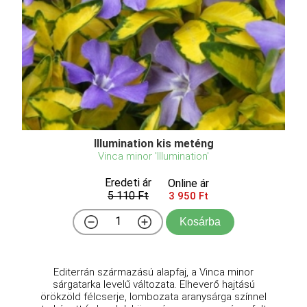
Illumination kis meténg
Vinca minor 'Illumination'
Eredeti ár
Online ár
5 110 Ft
3 950 Ft
Kosárba
Editerrán származású alapfaj, a Vinca minor
sárgatarka levelű változata. Elheverő hajtású
örökzöld félcserje, lombozata aranysárga színnel