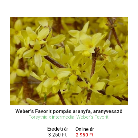
Weber's Favorit pompás aranyfa, aranyvessző
Forsythia x intermedia 'Weber's Favorit'
Eredeti ár
Online ár
3 250 Ft
2 950 Ft