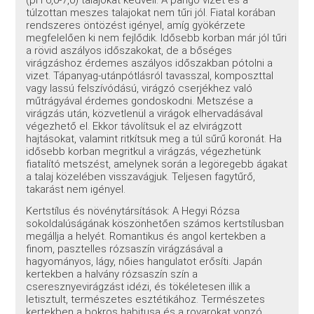
túlzottan meszes talajokat nem tűri jól. Fiatal korában
rendszeres öntözést igényel, amíg gyökérzete
megfelelően ki nem fejlődik. Idősebb korban már jól tűri
a rövid aszályos időszakokat, de a bőséges
virágzáshoz érdemes aszályos időszakban pótolni a
vizet. Tápanyag-utánpótlásról tavasszal, komposzttal
vagy lassú felszívódású, virágzó cserjékhez való
műtrágyával érdemes gondoskodni. Metszése a
virágzás után, közvetlenül a virágok elhervadásával
végezhető el. Ekkor távolítsuk el az elvirágzott
hajtásokat, valamint ritkítsuk meg a túl sűrű koronát. Ha
idősebb korban megritkul a virágzás, végezhetünk
fiatalító metszést, amelynek során a legöregebb ágakat
a talaj közelében visszavágjuk. Teljesen fagytűrő,
takarást nem igényel.
Kertstílus és növénytársítások: A Hegyi Rózsa
sokoldalúságának köszönhetően számos kertstílusban
megállja a helyét. Romantikus és angol kertekben a
finom, pasztelles rózsaszín virágzásával a
hagyományos, lágy, nőies hangulatot erősíti. Japán
kertekben a halvány rózsaszín szín a
cseresznyevirágzást idézi, és tökéletesen illik a
letisztult, természetes esztétikához. Természetes
kertekben a bokros habitusa és a rovarokat vonzó