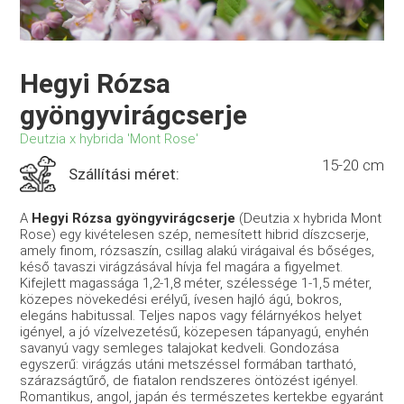
Hegyi Rózsa
gyöngyvirágcserje
Deutzia x hybrida 'Mont Rose'
15-20 cm
Szállítási méret:
A
Hegyi Rózsa gyöngyvirágcserje
(Deutzia x hybrida Mont
Rose) egy kivételesen szép, nemesített hibrid díszcserje,
amely finom, rózsaszín, csillag alakú virágaival és bőséges,
késő tavaszi virágzásával hívja fel magára a figyelmet.
Kifejlett magassága 1,2-1,8 méter, szélessége 1-1,5 méter,
közepes növekedési erélyű, ívesen hajló ágú, bokros,
elegáns habitussal. Teljes napos vagy félárnyékos helyet
igényel, a jó vízelvezetésű, közepesen tápanyagú, enyhén
savanyú vagy semleges talajokat kedveli. Gondozása
egyszerű: virágzás utáni metszéssel formában tartható,
szárazságtűrő, de fiatalon rendszeres öntözést igényel.
Romantikus, angol, japán és természetes kertekbe egyaránt