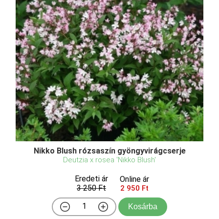
Nikko Blush rózsaszín gyöngyvirágcserje
Deutzia x rosea 'Nikko Blush'
Eredeti ár
Online ár
3 250 Ft
2 950 Ft
Kosárba