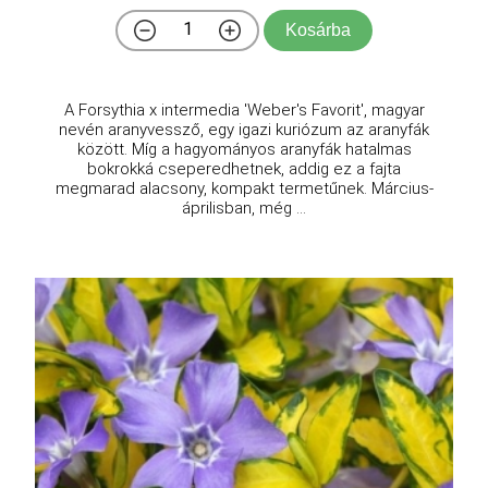
Kosárba
A Forsythia x intermedia 'Weber's Favorit', magyar
nevén aranyvessző, egy igazi kuriózum az aranyfák
között. Míg a hagyományos aranyfák hatalmas
bokrokká cseperedhetnek, addig ez a fajta
megmarad alacsony, kompakt termetűnek. Március-
áprilisban, még ...