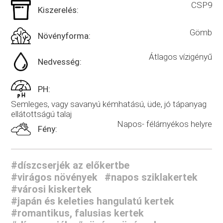
CSP9
Kiszerelés:
Gömb
Növényforma:
Átlagos vízigényű
Nedvesség:
PH:
Semleges, vagy savanyú kémhatású, üde, jó tápanyag
ellátottságú talaj
Napos- félárnyékos helyre
Fény:
#díszcserjék az előkertbe
#virágos növények
#napos sziklakertek
#városi kiskertek
#japán és keleties hangulatú kertek
#romantikus, falusias kertek