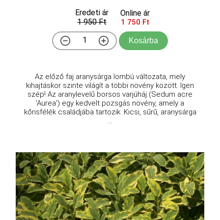
Eredeti ár
Online ár
1 950 Ft
1 750 Ft
Kosárba
Az előző faj aranysárga lombú változata, mely
kihajtáskor szinte világít a többi növény között. Igen
szép! Az aranylevelű borsos varjúháj (Sedum acre
'Aurea') egy kedvelt pozsgás növény, amely a
kőrisfélék családjába tartozik. Kicsi, sűrű, aranysárga
...