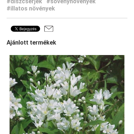
#díszcserjék
#sövénynövények
#illatos növények
Ajánlott termékek