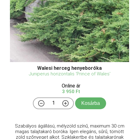
Walesi herceg henyeboróka
Juniperus horizontalis 'Prince of Wales'
Online ár
3 950 Ft
Kosárba
Szabályos ágállású, mélyzöld színű, maximum 30 cm
magas talajtakaró boróka. Igen elegáns, sűrű, tömött
zöld szőnyeget alkot. Sziklakertbe és talajtakarónak