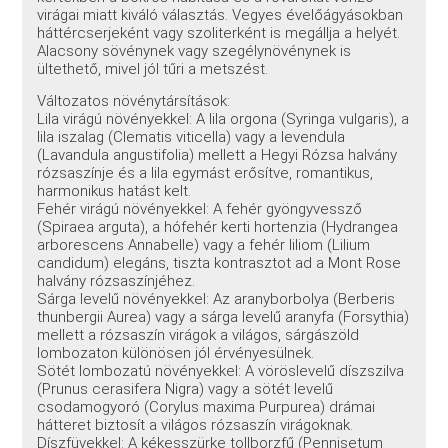
virágai miatt kiváló választás. Vegyes évelőágyásokban
háttércserjeként vagy szoliterként is megállja a helyét.
Alacsony sövénynek vagy szegélynövénynek is
ültethető, mivel jól tűri a metszést.
Változatos növénytársítások:
Lila virágú növényekkel: A lila orgona (Syringa vulgaris), a
lila iszalag (Clematis viticella) vagy a levendula
(Lavandula angustifolia) mellett a Hegyi Rózsa halvány
rózsaszínje és a lila egymást erősítve, romantikus,
harmonikus hatást kelt.
Fehér virágú növényekkel: A fehér gyöngyvessző
(Spiraea arguta), a hófehér kerti hortenzia (Hydrangea
arborescens Annabelle) vagy a fehér liliom (Lilium
candidum) elegáns, tiszta kontrasztot ad a Mont Rose
halvány rózsaszínjéhez.
Sárga levelű növényekkel: Az aranyborbolya (Berberis
thunbergii Aurea) vagy a sárga levelű aranyfa (Forsythia)
mellett a rózsaszín virágok a világos, sárgászöld
lombozaton különösen jól érvényesülnek.
Sötét lombozatú növényekkel: A vöröslevelű díszszilva
(Prunus cerasifera Nigra) vagy a sötét levelű
csodamogyoró (Corylus maxima Purpurea) drámai
hátteret biztosít a világos rózsaszín virágoknak.
Díszfüvekkel: A kékesszürke tollborzfű (Pennisetum