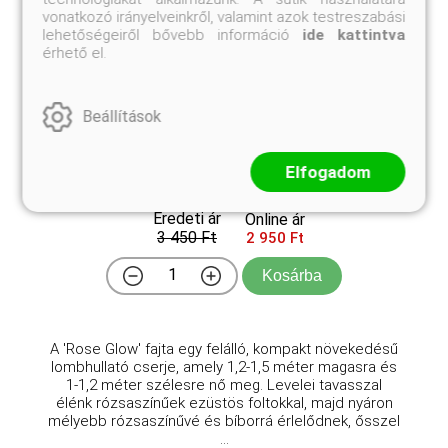
vonatkozó irányelveinkről, valamint azok testreszabási
lehetőségeiről bővebb információ
ide kattintva
érhető el.
Beállítások
Izzó rózsa vérborbolya
Elfogadom
Berberis thunbergii 'Rose Glow'
Eredeti ár
Online ár
3 450 Ft
2 950 Ft
Kosárba
A 'Rose Glow' fajta egy felálló, kompakt növekedésű
lombhullató cserje, amely 1,2-1,5 méter magasra és
1-1,2 méter szélesre nő meg. Levelei tavasszal
élénk rózsaszínűek ezüstös foltokkal, majd nyáron
mélyebb rózsaszínűvé és bíborrá érlelődnek, ősszel
...