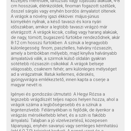
közepes méretűek, lándzsás vagy tojásdad alakúak, 4-8
cm hosszúak, élénkzöldek, finoman fogazott szélűek,
ősszel sárgás vagy enyhén bordós árnyalatot öltenek.
A virágok a növény igazi ékkövei: május-június
környékén nyílnak, a késő tavaszi és kora nyári
időszakban, amikor a legtöbb tavaszi virágzó már
elvirágzott. A virágok kicsik, csillag vagy harang alakúak,
de nagy, tömött, bugaszerű fürtökbe rendeződnek, akár
8-12 cm hosszú fürtökben. A színük a legnagyobb
különlegesség: finom, pasztelles, halvány rózsaszín,
amely a bimbókban mélyebb, majd kinyílva halványabb
árnyalatúvá válik, a szirmok külső oldalán gyakran
sötétebb rózsaszín csíkokkal. A virágok belseje
világosabb, csaknem fehér, ami különleges mélységet
ad a virágzatnak. Illatuk kellemes, édeskés,
gyöngyvirágra emlékeztető, innen kapta a cserje a
magyar nevét is.
Igényei és gondozási útmutató: A Hegyi Rózsa a
legszebb virágdíszét teljes napos helyen hozza, ahol a
virágok száma a legbőségesebb és a színük a
legintenzívebb. Félárnyékban is fejlődik, de ilyenkor a
virágzás mérsékeltebb lehet, és a szín is fakóbb
árnyalatú. Talajban a jó vízelvezetésű, közepesen
tápanyagú, enyhén savanyú vagy semleges kémhatású
(pH 6,0-7,0) talajokat kedveli. A pangó vizet és a