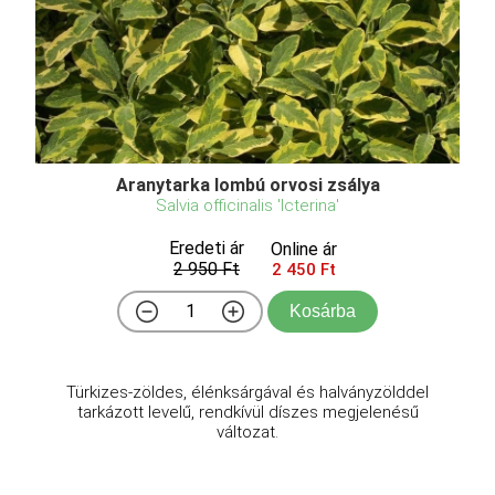
Aranytarka lombú orvosi zsálya
Salvia officinalis 'Icterina'
Eredeti ár
Online ár
2 950 Ft
2 450 Ft
Kosárba
Türkizes-zöldes, élénksárgával és halványzölddel
tarkázott levelű, rendkívül díszes megjelenésű
változat.