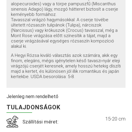
alopecuroides) vagy a törpe pampuszfű (Miscanthus
sinensis Adagio) lágy, mozgó hátteret biztosít a cserje
keményebb formáihoz.
Tavasszal virágzó hagymásokkal: A cserje tövébe
ültetett rózsaszín tulipánok (Tulipa), nárciszok
(Narcissus) vagy krókuszok (Crocus) tavasszal, még a
Mont Rose virágzása előtt színesítik a tájat, majd a
cserje virágzásával egységes rózsaszín kompozíció
alakul ki.
A Hegyi Rózsa kiváló választás azok számára, akik egy
finom, elegáns, mégis igénytelen késő tavaszi-nyár eleji
virágzójú cserjét keresnek, amely hosszú hetekig díszíti
majd a kertet, és különösen jól illik romantikus és japán
kertekbe. USDA besorolása: 5-8.
Jelenleg nem rendelhető
TULAJDONSÁGOK
15-20 cm
Szállítási méret: