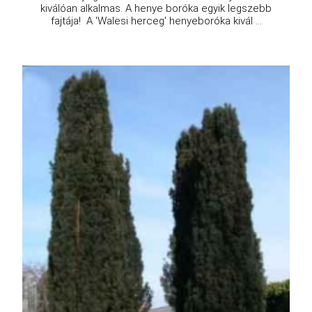
kiválóan alkalmas. A henye boróka egyik legszebb
fajtája! A 'Walesi herceg' henyeboróka kivál ...