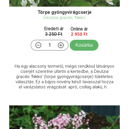
Törpe gyöngyvirágcserje
Deutzia gracilis 'Nikko'
Eredeti ár
Online ár
3 250 Ft
2 950 Ft
Kosárba
Ha egy alacsony termetű, mégis rendkívül látványos
cserjét szeretne ültetni a kertedbe, a Deutzia
gracilis 'Nikko' (törpe gyöngyvirágcserje) tökéletes
választás. Ez a bájos növény késő tavasszal hozza
el varázslatos virágzását: apró, csillag alakú, h ...