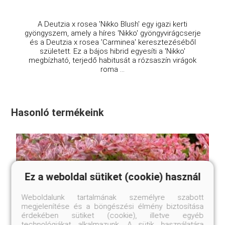
A Deutzia x rosea 'Nikko Blush' egy igazi kerti
gyöngyszem, amely a híres 'Nikko' gyöngyvirágcserje
és a Deutzia x rosea 'Carminea' keresztezéséből
született. Ez a bájos hibrid egyesíti a 'Nikko'
megbízható, terjedő habitusát a rózsaszín virágok
roma ...
Hasonló termékeink
Ez a weboldal sütiket (cookie) használ
Weboldalunk tartalmának személyre szabott
megjelenítése és a böngészési élmény biztosítása
érdekében sütiket (cookie), illetve egyéb
technológiákat alkalmazunk. A sütik használatára