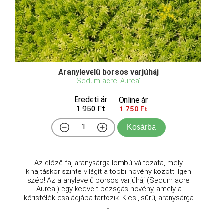
Aranylevelű borsos varjúháj
Sedum acre 'Aurea'
Eredeti ár
Online ár
1 950 Ft
1 750 Ft
Kosárba
Az előző faj aranysárga lombú változata, mely
kihajtáskor szinte világít a többi növény között. Igen
szép! Az aranylevelű borsos varjúháj (Sedum acre
'Aurea') egy kedvelt pozsgás növény, amely a
kőrisfélék családjába tartozik. Kicsi, sűrű, aranysárga
...