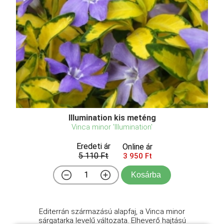
Illumination kis meténg
Vinca minor 'Illumination'
Eredeti ár
Online ár
5 110 Ft
3 950 Ft
Kosárba
Editerrán származású alapfaj, a Vinca minor
sárgatarka levelű változata. Elheverő hajtású