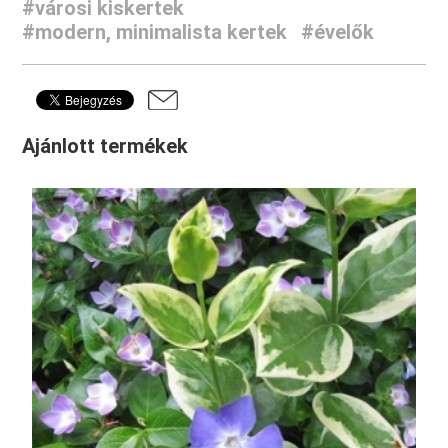
#városi kiskertek
#modern, minimalista kertek
#évelők
Ajánlott termékek