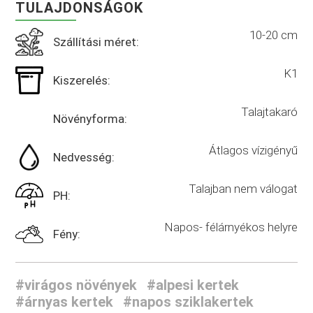
TULAJDONSÁGOK
10-20 cm
Szállítási méret:
K1
Kiszerelés:
Talajtakaró
Növényforma:
Átlagos vízigényű
Nedvesség:
Talajban nem válogat
PH:
Napos- félárnyékos helyre
Fény:
#virágos növények
#alpesi kertek
#árnyas kertek
#napos sziklakertek