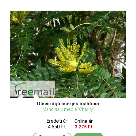
Dúsvirágú cserjés mahónia
Mahonia x media 'Charity'
Eredeti ár
Online ár
4 550 Ft
3 275 Ft