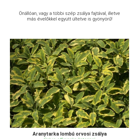
Önállóan, vagy a többi szép zsálya fajtával, illetve
más évelőkkel együtt ültetve is gyönyörű!
Aranytarka lombú orvosi zsálya