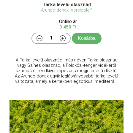
Tarka levelű olasznád
Arundo donax 'Versicolor'
Online ár
3 450 Ft
Kosárba
A Tarka levelű olasznád, más néven Tarka olasznád
vagy Színes olasznád, a Földközi-tenger vidékéről
származó, rendkívül impozáns megjelenésű díszfű.
Az Arundo donax egyik leglátványosabb, tarka levelű
változata, amely a kertekben egzotikus, mediterrá ...