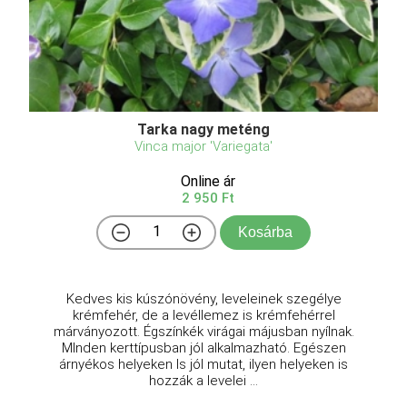
Tarka nagy meténg
Vinca major 'Variegata'
Online ár
2 950 Ft
Kosárba
Kedves kis kúszónövény, leveleinek szegélye
krémfehér, de a levéllemez is krémfehérrel
márványozott. Égszínkék virágai májusban nyílnak.
MInden kerttípusban jól alkalmazható. Egészen
árnyékos helyeken ls jól mutat, ilyen helyeken is
hozzák a levelei ...