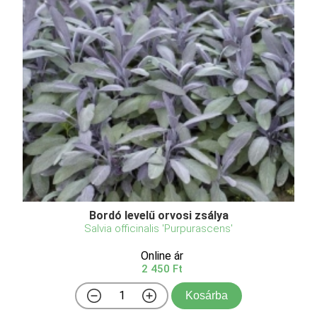
Bordó levelű orvosi zsálya
Salvia officinalis 'Purpurascens'
Online ár
2 450 Ft
Kosárba