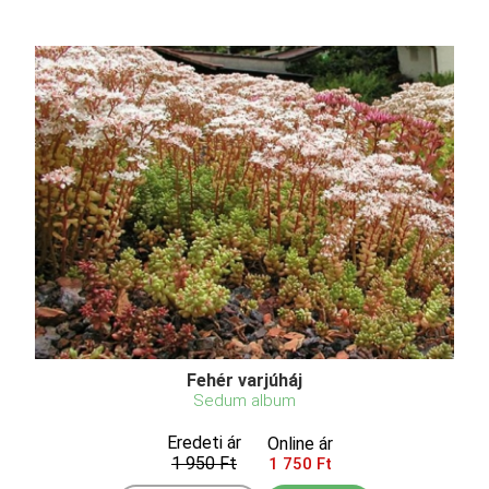
Fehér varjúháj
Sedum album
Eredeti ár
Online ár
1 950 Ft
1 750 Ft