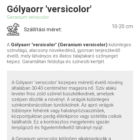
Gólyaorr 'versicolor'
Geranium versicolor
10-20 cm
Szállítási méret:
A
Gólyaorr 'versicolor' (Geranium
versicolor
)
különleges
színvilágú, alacsony növekedésű, gyorsan terjeszkedő
évelő, mely látványos és illatos talajtakaró szőnyeget
képez. Garantáltan feldobja és színesíti kertjét.
A Gólyaorr 'versicolor' közepes méretű évelő növény,
általában 30-40 centiméter magasra nő. Szív alakú
levelei friss zöld színnel büszkélkednek, amelyek
szépen díszítik a növényt. A virágok különleges
színkombinációban tündökölnek. Az apró virágok
többnyire fehérek vagy halványrózsaszínűek,
központjukban pedig élénkpiros vagy sötétlila csíkok
találhatók. Ez a kontrasztos megjelenés igazán
lenyűgöző és figyelemfelkeltő látványt nyújt.
A Geranium versicolor kitűnően alkalmazkodik a