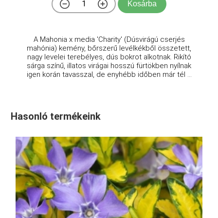
Kosárba
A Mahonia x media 'Charity' (Dúsvirágú cserjés
mahónia) kemény, bőrszerű levélkékből összetett,
nagy levelei terebélyes, dús bokrot alkotnak. Rikító
sárga színű, illatos virágai hosszú fürtökben nyílnak
igen korán tavasszal, de enyhébb időben már tél ...
Hasonló termékeink