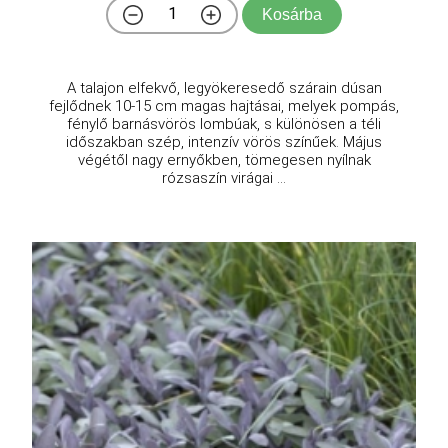
Kosárba
A talajon elfekvő, legyökeresedő szárain dúsan
fejlődnek 10-15 cm magas hajtásai, melyek pompás,
fénylő barnásvörös lombúak, s különösen a téli
időszakban szép, intenzív vörös színűek. Május
végétől nagy ernyőkben, tömegesen nyílnak
rózsaszín virágai ...