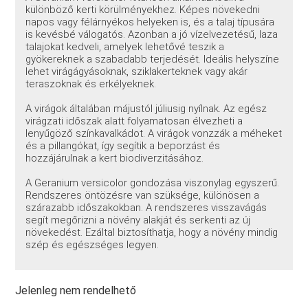
különböző kerti körülményekhez. Képes növekedni
napos vagy félárnyékos helyeken is, és a talaj típusára
is kevésbé válogatós. Azonban a jó vízelvezetésű, laza
talajokat kedveli, amelyek lehetővé teszik a
gyökereknek a szabadabb terjedését. Ideális helyszíne
lehet virágágyásoknak, sziklakerteknek vagy akár
teraszoknak és erkélyeknek.
A virágok általában májustól júliusig nyílnak. Az egész
virágzati időszak alatt folyamatosan élvezheti a
lenyűgöző színkavalkádot. A virágok vonzzák a méheket
és a pillangókat, így segítik a beporzást és
hozzájárulnak a kert biodiverzitásához.
A Geranium versicolor gondozása viszonylag egyszerű.
Rendszeres öntözésre van szüksége, különösen a
szárazabb időszakokban. A rendszeres visszavágás
segít megőrizni a növény alakját és serkenti az új
növekedést. Ezáltal biztosíthatja, hogy a növény mindig
szép és egészséges legyen.
Jelenleg nem rendelhető