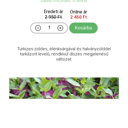
Salvia officinalis 'Icterina'
Eredeti ár
Online ár
2 950 Ft
2 450 Ft
Kosárba
Türkizes-zöldes, élénksárgával és halványzölddel
tarkázott levelű, rendkívül díszes megjelenésű
változat.