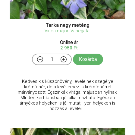
Tarka nagy meténg
Vinca major 'Variegata'
Online ár
2 950 Ft
Kosárba
Kedves kis kúszónövény, leveleinek szegélye
krémfehér, de a levéllemez is krémfehérrel
márványozott. Égszínkék virágai májusban nyílnak.
MInden kerttípusban jól alkalmazható. Egészen
árnyékos helyeken ls jól mutat, ilyen helyeken is
hozzák a levelei ...