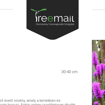
30-40 cm
öző évelő növény, amely a kertekben és
icata hosszú, fürtös virágai csodálatosan díszítik