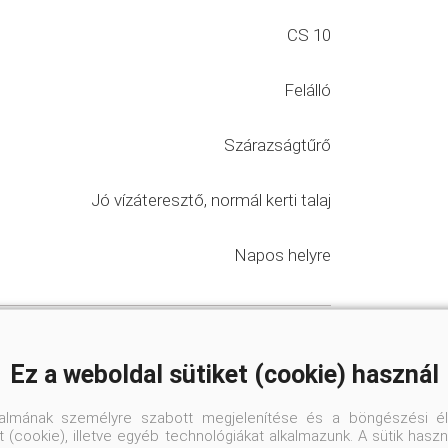
CS 10
Felálló
Szárazságtűrő
Jó vízáteresztő, normál kerti talaj
Napos helyre
yek
#napos sziklakertek
a kertek
Ez a weboldal sütiket (cookie) használ
#szárazságtűrő növények
talmának személyre szabott megjelenítése és a böngészési él
 (cookie), illetve egyéb technológiákat alkalmazunk. A sütik hasz