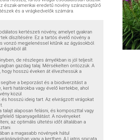
 az észak-amerikai eredetű növény szárazságtűrő
rtészek és a virágkedvelők számára.
odálatos kertészeti növény, amelyet gyakran
rtek díszítésére. Ez a tartós évelő növény a
 és vonzó megjelenéssel kitűnik az ágyásokból.
irágokból áll.
yben, de részleges árnyékban is jól teljesít.
nyagban gazdag talaj. Mérsékelten öntözzük. A
i, hogy hosszú éveken át élvezhessük a
 segítve a beporzást és a biodiverzitást a
, kerti határokba vagy évelő kertekbe, ahol
vény közül.
 és hosszú ideig tart. Az elvirágzott virágokat
t.
talajt alaposan felásni, és komposzttal vagy
gfelelő tápanyagellátást. A növényeket
eni, az optimális ültetési időt általában a
ztani.
alában a magasabb növények hátul
irágágyásban vagy a kertben. A Liatris spicata