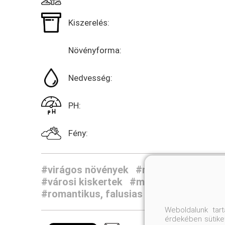
Kiszerelés:
Növényforma:
Nedvesség:
PH:
Fény:
#virágos növények
#mediterrán növén
#városi kiskertek
#modern, minimalist
#romantikus, falusias kertek
#évelők
Weboldalunk tar
érdekében sütiket