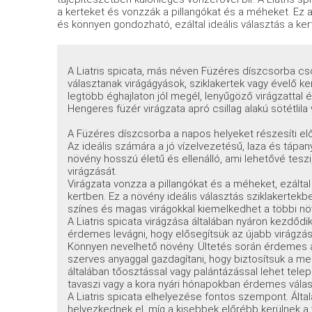
a kerteket és vonzzák a pillangókat és a méheket. Ez
és könnyen gondozható, ezáltal ideális választás a ke
A Liatris spicata, más néven Füzéres díszcsorba cs
választanak virágágyások, sziklakertek vagy évelő ke
legtöbb éghajlaton jól megél, lenyűgöző virágzattal
Hengeres füzér virágzata apró csillag alakú sötétlila v
A Füzéres díszcsorba a napos helyeket részesíti előn
Az ideális számára a jó vízelvezetésű, laza és tápa
növény hosszú életű és ellenálló, ami lehetővé tesz
virágzását.
Virágzata vonzza a pillangókat és a méheket, ezáltal
kertben. Ez a növény ideális választás sziklakertekbe
színes és magas virágokkal kiemelkedhet a többi nö
A Liatris spicata virágzása általában nyáron kezdődik
érdemes levágni, hogy elősegítsük az újabb virágzás
Könnyen nevelhető növény. Ültetés során érdemes a 
szerves anyaggal gazdagítani, hogy biztosítsuk a me
általában tőosztással vagy palántázással lehet telepít
tavaszi vagy a kora nyári hónapokban érdemes válas
A Liatris spicata elhelyezése fontos szempont. Ált
helyezkednek el, míg a kisebbek előrébb kerülnek a v