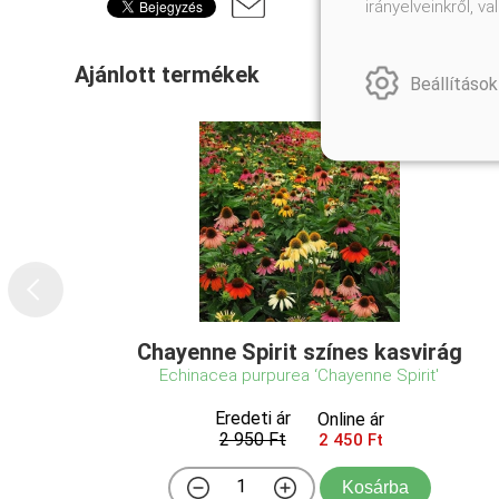
irányelveinkről, 
Ajánlott termékek
Beállítások
Chayenne Spirit színes kasvirág
Echinacea purpurea ‘Chayenne Spirit'
Eredeti ár
Online ár
2 950 Ft
2 450 Ft
Kosárba