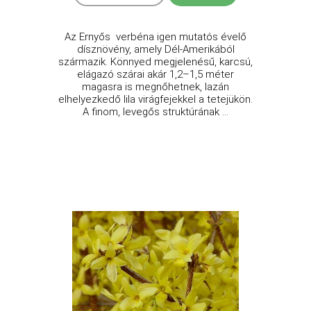
Az Ernyős verbéna igen mutatós évelő
dísznövény, amely Dél-Amerikából
származik. Könnyed megjelenésű, karcsú,
elágazó szárai akár 1,2–1,5 méter
magasra is megnőhetnek, lazán
elhelyezkedő lila virágfejekkel a tetejükön.
A finom, levegős struktúrának ...