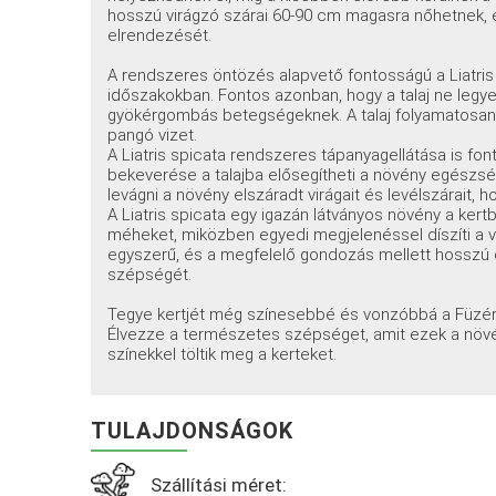
hosszú virágzó szárai 60-90 cm magasra nőhetnek,
elrendezését.
A rendszeres öntözés alapvető fontosságú a Liatri
időszakokban. Fontos azonban, hogy a talaj ne legy
gyökérgombás betegségeknek. A talaj folyamatosan ne
pangó vizet.
A Liatris spicata rendszeres tápanyagellátása is fo
bekeverése a talajba elősegítheti a növény egészség
levágni a növény elszáradt virágait és levélszárait, h
A Liatris spicata egy igazán látványos növény a ker
méheket, miközben egyedi megjelenéssel díszíti a vi
egyszerű, és a megfelelő gondozás mellett hosszú é
szépségét.
Tegye kertjét még színesebbé és vonzóbbá a Füzé
Élvezze a természetes szépséget, amit ezek a növé
színekkel töltik meg a kerteket.
TULAJDONSÁGOK
Szállítási méret: