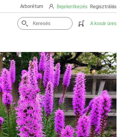
Arborétum
Bejelentkezés
Regisztrálás
A kosár üres