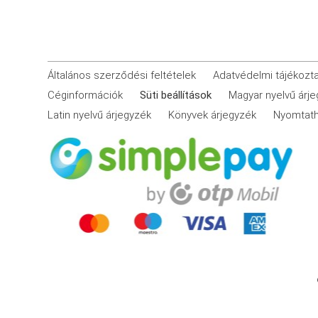
Általános szerződési feltételek
Adatvédelmi tájékozt
Céginformációk
Süti beállítások
Magyar nyelvű árj
Latin nyelvű árjegyzék
Könyvek árjegyzék
Nyomtath