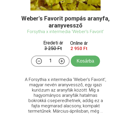
Weber's Favorit pompás aranyfa,
aranyvessző
Forsythia x intermedia 'Weber's Favorit'
Eredeti ár
Online ár
3 250 Ft
2 950 Ft
Kosárba
A Forsythia x intermedia 'Weber's Favorit',
magyar nevén aranyvessző, egy igazi
kuriózum az aranyfák között. Míg a
hagyományos aranyfák hatalmas
bokrokká cseperedhetnek, addig ez a
fajta megmarad alacsony, kompakt
termetűnek. Március-áprilisban, még ...