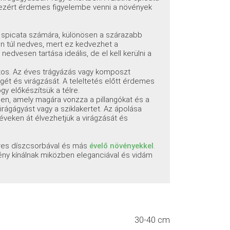
 ezért érdemes figyelembe venni a növények
s spicata számára, különösen a szárazabb
en túl nedves, mert ez kedvezhet a
dvesen tartása ideális, de el kell kerülni a
ntos. Az éves trágyázás vagy komposzt
ét és virágzását. A teleltetés előtt érdemes
ogy előkészítsük a télre.
tben, amely magára vonzza a pillangókat és a
rágágyást vagy a sziklakertet. Az ápolása
veken át élvezhetjük a virágzását és
res díszcsorbával és más
évelő növényekkel
.
ny kínálnak miközben eleganciával és vidám
30-40 cm