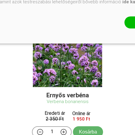
valamint azok testreszabási lehetőségeiről bővebb információ
ide k
Ernyős verbéna
Verbena bonariensis
Eredeti ár
Online ár
2 350 Ft
1 950 Ft
Kosárba