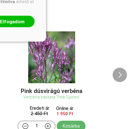
attintva
érhető el.
Elfogadom
Pink dúsvirágú verbéna
Verbena hastata ’Pink Spires’
Eredeti ár
Online ár
2 450 Ft
1 950 Ft
Kosárba