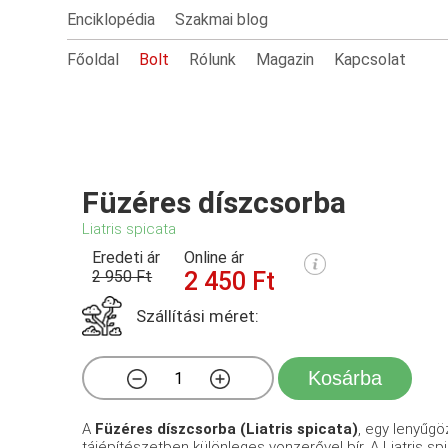
Enciklopédia
Szakmai blog
Főoldal
Bolt
Rólunk
Magazin
Kapcsolat
Füzéres díszcsorba
Liatris spicata
Eredeti ár
Online ár
2 950 Ft
2 450 Ft
Szállítási méret:
Kosárba
A
Füzéres díszcsorba (Liatris spicata)
, egy lenyűg
tájépítészetben különleges vonzerővel bír. A Liatris sp