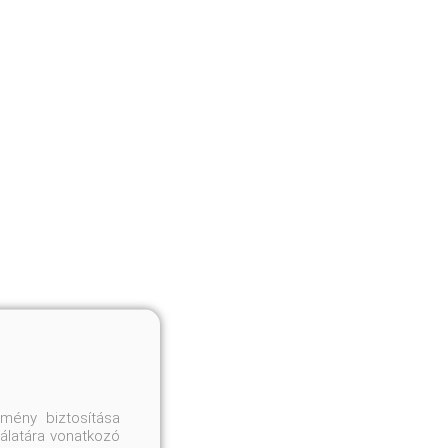
mény biztosítása
nálatára vonatkozó