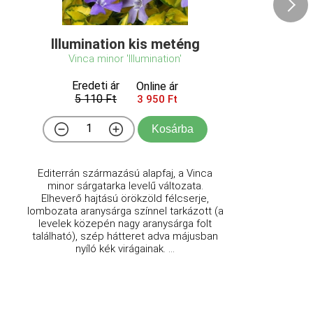
Illumination kis meténg
Vinca minor 'Illumination'
Eredeti ár
Online ár
5 110 Ft
3 950 Ft
Kosárba
Editerrán származású alapfaj, a Vinca
minor sárgatarka levelű változata.
Elheverő hajtású örökzöld félcserje,
lombozata aranysárga színnel tarkázott (a
levelek közepén nagy aranysárga folt
található), szép hátteret adva májusban
nyíló kék virágainak. ...