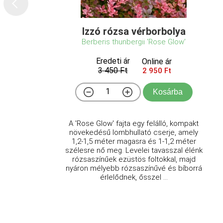
Izzó rózsa vérborbolya
Berberis thunbergii 'Rose Glow'
Eredeti ár
Online ár
3 450 Ft
2 950 Ft
Kosárba
A 'Rose Glow' fajta egy felálló, kompakt
növekedésű lombhullató cserje, amely
1,2-1,5 méter magasra és 1-1,2 méter
szélesre nő meg. Levelei tavasszal élénk
rózsaszínűek ezüstös foltokkal, majd
nyáron mélyebb rózsaszínűvé és bíborrá
érlelődnek, ősszel ...