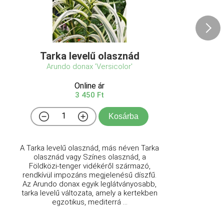
Tarka levelű olasznád
Arundo donax 'Versicolor'
Online ár
3 450 Ft
Kosárba
A Tarka levelű olasznád, más néven Tarka
olasznád vagy Színes olasznád, a
Földközi-tenger vidékéről származó,
rendkívül impozáns megjelenésű díszfű.
Az Arundo donax egyik leglátványosabb,
tarka levelű változata, amely a kertekben
egzotikus, mediterrá ...