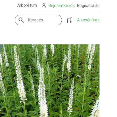
Arborétum
Bejelentkezés
Regisztrálás
A kosár üres