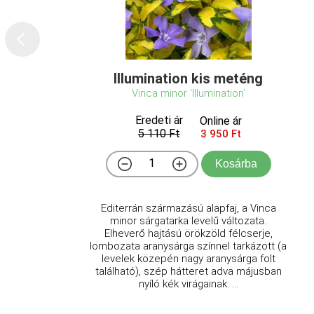
Illumination kis meténg
Vinca minor 'Illumination'
Eredeti ár
Online ár
5 110 Ft
3 950 Ft
Kosárba
Editerrán származású alapfaj, a Vinca
minor sárgatarka levelű változata.
Elheverő hajtású örökzöld félcserje,
lombozata aranysárga színnel tarkázott (a
levelek közepén nagy aranysárga folt
található), szép hátteret adva májusban
nyíló kék virágainak. ...