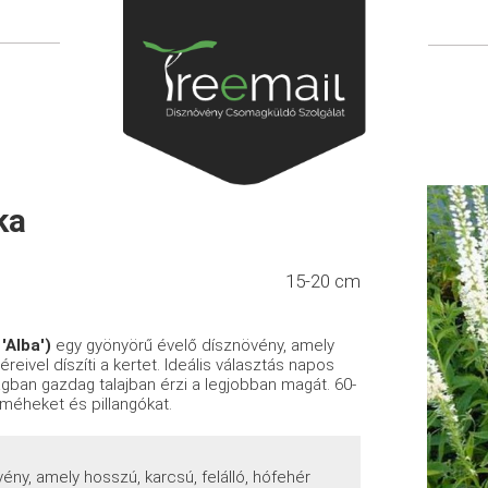
ka
15-20 cm
'Alba')
egy gyönyörű évelő dísznövény, amely
reivel díszíti a kertet. Ideális választás napos
yagban gazdag talajban érzi a legjobban magát. 60-
méheket és pillangókat.
vény, amely hosszú, karcsú, felálló, hófehér