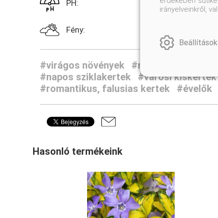
érdekében sütiket
PH:
irányelveinkről, 
Fény:
Beállítások
#virágos növények
#mediterrán növén
#napos sziklakertek
#városi kiskertek
#romantikus, falusias kertek
#évelők
Hasonló termékeink