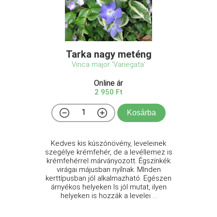
Tarka nagy meténg
Vinca major 'Variegata'
Online ár
2 950 Ft
Kosárba
Kedves kis kúszónövény, leveleinek
szegélye krémfehér, de a levéllemez is
krémfehérrel márványozott. Égszínkék
virágai májusban nyílnak. MInden
kerttípusban jól alkalmazható. Egészen
árnyékos helyeken ls jól mutat, ilyen
helyeken is hozzák a levelei ...