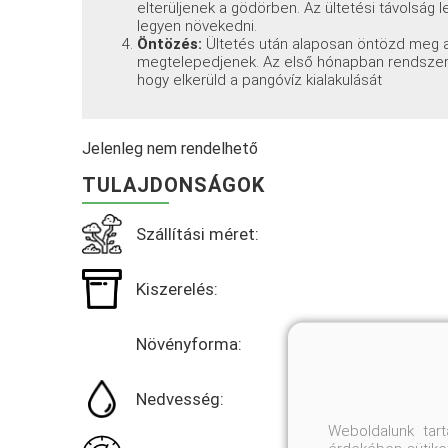
elterüljenek a gödörben. Az ültetési távolság
legyen növekedni.
Öntözés:
Ültetés után alaposan öntözd meg a 
megtelepedjenek. Az első hónapban rendszer
hogy elkerüld a pangóvíz kialakulását
Jelenleg nem rendelhető
TULAJDONSÁGOK
Szállítási méret:
Kiszerelés:
Növényforma:
Nedvesség:
Weboldalunk tar