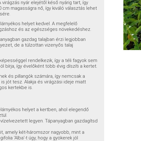
 virágzás nyár elejétől késő nyárig tart, így
90 cm magasságra nő, így kiváló választás lehet
sére.
félárnyékos helyet kedvel. A megfelelő
irágzáshoz és az egészséges növekedéshez.
ápanyagban gazdag talajban érzi legjobban
zet, de a túlzottan vizenyős talaj
ő képességgel rendelkezik, így a téli fagyok sem
bírja, így évelőként több évig díszíti a kertet.
ek és pillangók számára, így nemcsak a
s jót tesz. Alakja és virágzási ideje miatt
gos kertekbe is.
lárnyékos helyet a kertben, ahol elegendő
tül.
ól vízelvezetett legyen. Tápanyagban gazdagítsd
öt, amely két-háromszor nagyobb, mint a
olia 'Alba'-t úgy, hogy a gyökerek jól