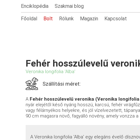
Enciklopédia
Szakmai blog
Főoldal
Bolt
Rólunk
Magazin
Kapcsolat
Fehér hosszúlevelű veroni
Veronika longifolia 'Alba'
Szállítási méret:
A
Fehér hosszúlevelű veronika (Veronika longifolia 
nyár elejétől késő nyárig hosszú, karcsú, fehér virágfűzé
vagy félárnyékos helyekre, és jól vízelvezetett, tápan
90 cm magasra növő, fagyálló növény, amely vonzza a 
A Veronika longifolia 'Alba' egy elegáns évelő dísznö