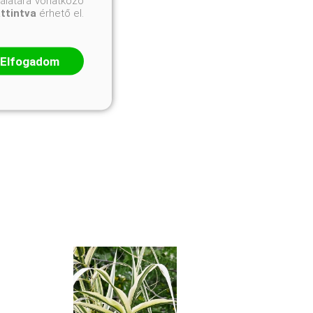
nálatára vonatkozó
attintva
érhető el.
Elfogadom