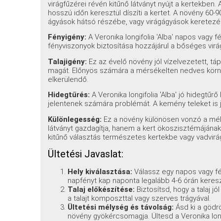
virágfűzérei révén kitűnő látványt nyújt a kertekben. A
hosszú időn keresztül díszíti a kertet. A növény 60-
ágyások hátsó részébe, vagy virágágyások keretezé
Fényigény:
A Veronika longifolia 'Alba' napos vagy 
fényviszonyok biztosítása hozzájárul a bőséges v
Talajigény:
Ez az évelő növény jól vízelvezetett, t
magát. Előnyös számára a mérsékelten nedves környe
elkerülendő.
Hidegtűrés:
A Veronika longifolia 'Alba' jó hidegtűr
jelentenek számára problémát. A kemény teleket is jól 
Különlegesség:
Ez a növény különösen vonzó a méh
látványt gazdagítja, hanem a kert ökoszisztémájának i
kitűnő választás természetes kertekbe vagy vadvirá
Ültetési Javaslat:
Hely kiválasztása:
Válassz egy napos vagy fé
napfényt kap naponta legalább 4-6 órán keresz
Talaj előkészítése:
Biztosítsd, hogy a talaj j
a talajt komposzttal vagy szerves trágyával.
Ültetési mélység és távolság:
Ásd ki a gödr
növény gyökércsomagja. Ültesd a Veronika longif