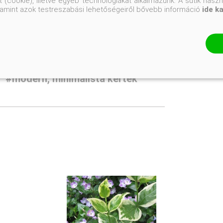
 (cookie), illetve egyéb technológiákat alkalmazunk. A sütik hasz
valamint azok testreszabási lehetőségeiről bővebb információ
ide k
Napos- félárnyékos helyre
yek
#alpesi kertek
#modern, minimalista kertek