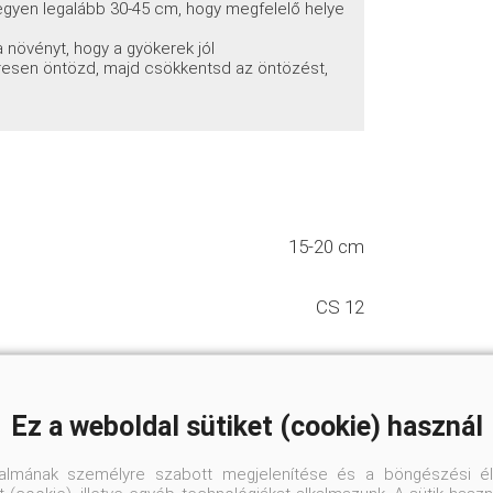
 legyen legalább 30-45 cm, hogy megfelelő helye
növényt, hogy a gyökerek jól
esen öntözd, majd csökkentsd az öntözést,
15-20 cm
CS 12
Felálló
Ez a weboldal sütiket (cookie) használ
Átlagos vízigényű
talmának személyre szabott megjelenítése és a böngészési él
Jó vízáteresztő, normál kerti talaj