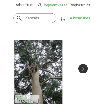
Arborétum
Bejelentkezés
Regisztrálás
A kosár üres