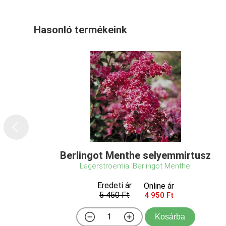
Hasonló termékeink
Berlingot Menthe selyemmirtusz
Lagerstroemia 'Berlingot Menthe'
Eredeti ár
Online ár
5 450 Ft
4 950 Ft
Kosárba