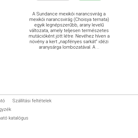
A Sundance mexikói narancsvirág a
mexikói narancsvirág (Choisya ternata)
egyik legnépszerűbb, arany levelű
változata, amely teljesen természetes
mutációként jött létre. Nevéhez híven a
növény a kert „napfényes sarkát” idézi
aranysárga lombozatával. A ...
ató
Szállítási feltételek
egyzék
ató katalógus