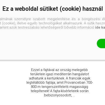
Ez a weboldal sütiket (cookie) használ
talmának személyre szabott megjelenítése és a böngészési él
 (cookie), illetve egyéb technológiákat alkalmazunk. A sütik hasz
Aglandaou olajfa
valamint azok testreszabási lehetőségeiről bővebb információ
ide k
Olea europaea 'Aglandaou'
Eredeti ár
Online ár
5 750 Ft
5 450 Ft
Kosárba
Ezzel a fajtával az ország melegebb
területein igazi mediterrán hangulatot
adhatunk a kertünknek. A franciák egyik
legtélállóbb fajtája, amit Provanceban 700-
800 m tengerszintfeletti magasságig
telepítenek! A fajta-kísérleteink során
bebizonyosodott, ...