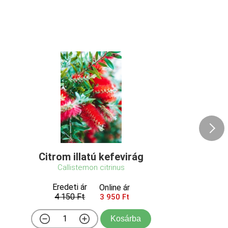
Citrom illatú kefevirág
Callistemon citrinus
Eredeti ár
Online ár
4 150 Ft
3 950 Ft
Kosárba