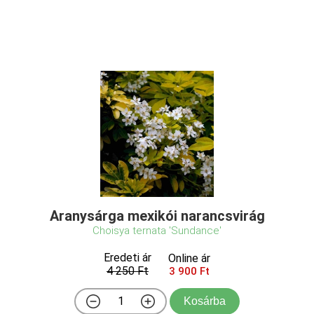
Aranysárga mexikói narancsvirág
Choisya ternata 'Sundance'
Eredeti ár
Online ár
4 250 Ft
3 900 Ft
Kosárba