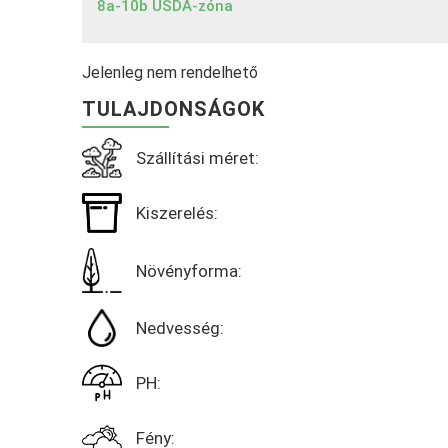
8a-10b USDA-zóna
Jelenleg nem rendelhető
TULAJDONSÁGOK
Szállítási méret:
Kiszerelés:
Növényforma:
Nedvesség:
PH:
Fény: