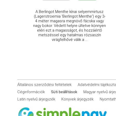
A Berlingot Menthe kínai selyemmirtusz
(Lagerstroemia 'Berlingot Menthe') egy 3-
4 méter magasra megnövő fácska vagy
nagy bokor. Védett helyre ültetve könnyen
eléri ezt a magasságot, és hozzáértő
metszéssel egy hatalmas rózsaszín
virágfelhővé válik a ...
Általános szerződési feltételek
Adatvédelmi tájékozt
Céginformációk
Süti beállítások
Magyar nyelvű árj
Latin nyelvű árjegyzék
Könyvek árjegyzék
Nyomtath