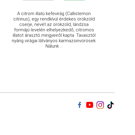
A citrom illatú kefevirág (Callistemon
citrinus), egy rendkívül érdekes örökzöld
cserje, nevét az örökzöld, lándzsa
formájú levelén elhelyezkedő, citromos
illatot árasztó mirigyeiről kapta. Tavasztól
nyárig virágai látványos karmazsinvörösek.
Nálunk ...