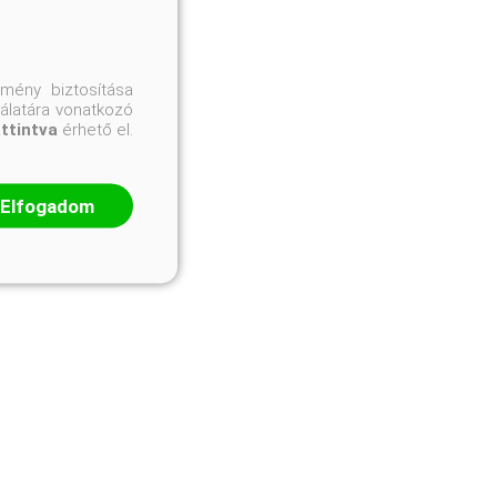
mény biztosítása
nálatára vonatkozó
attintva
érhető el.
Elfogadom