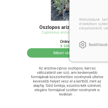
Weboldalunk tar
érdekében sütiket
Oszlopos arizóniai ciprus
irányelveinkről, 
Cupressus arizonica 'Fastigiata'
Online ár
Beállítások
8 500 Ft
Méret választás
Az arizóna-ciprus oszlopos, karcsú
változatáról van szó, ami keskenyebb
formájának köszönhetően sövénynek ültetve
kevesebb helyet vesz el a kertből, mint az
alapfaj. Sűrű lombja, ezüstös-kék színével,
elegáns formájával szoliter növénynek is
kiválóan ...