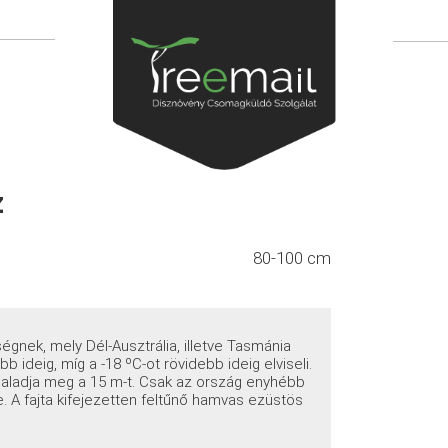
z
80-100 cm
égnek, mely Dél-Ausztrália, illetve Tasmánia
b ideig, míg a -18 ºC-ot rövidebb ideig elviseli.
án haladja meg a 15 m-t. Csak az ország enyhébb
. A fajta kifejezetten feltűnő hamvas ezüstös