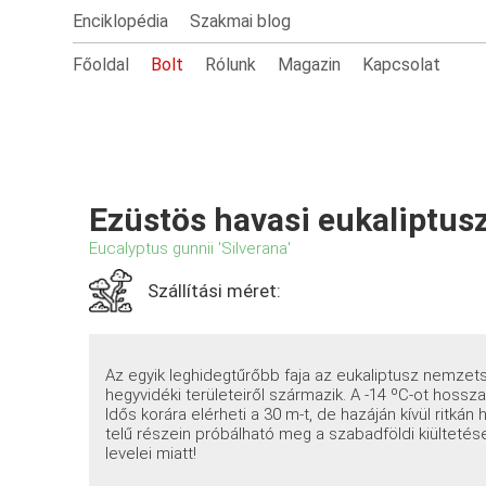
Enciklopédia
Szakmai blog
Főoldal
Bolt
Rólunk
Magazin
Kapcsolat
Ezüstös havasi eukaliptus
Eucalyptus gunnii 'Silverana'
Szállítási méret:
Az egyik leghidegtűrőbb faja az eukaliptusz nemzets
hegyvidéki területeiről származik. A -14 ºC-ot hosszab
Idős korára elérheti a 30 m-t, de hazáján kívül ritk
telű részein próbálható meg a szabadföldi kiültetése
levelei miatt!