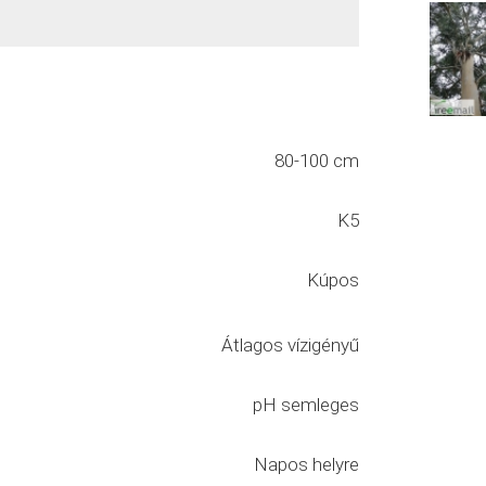
80-100 cm
K5
Kúpos
Átlagos vízigényű
pH semleges
Napos helyre