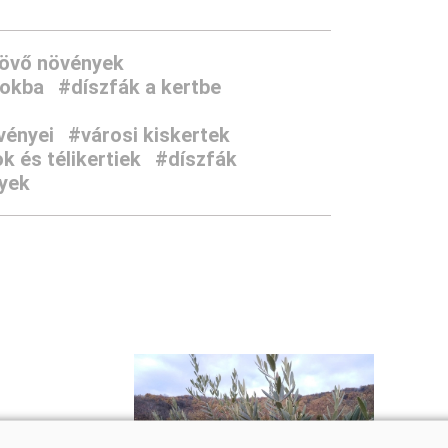
övő növények
kokba
#díszfák a kertbe
vényei
#városi kiskertek
 és télikertiek
#díszfák
nyek