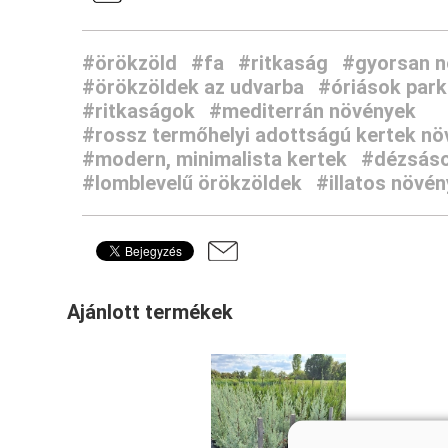
#örökzöld
#fa
#ritkaság
#gyorsan n
#örökzöldek az udvarba
#óriások par
#ritkaságok
#mediterrán növények
#rossz termőhelyi adottságú kertek nö
#modern, minimalista kertek
#dézsások
#lomblevelű örökzöldek
#illatos növé
Ajánlott termékek