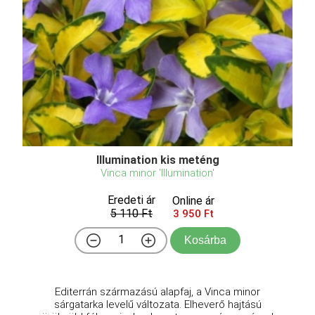
Illumination kis meténg
Vinca minor 'Illumination'
Eredeti ár
Online ár
5 110 Ft
3 950 Ft
Kosárba
Editerrán származású alapfaj, a Vinca minor
sárgatarka levelű változata. Elheverő hajtású