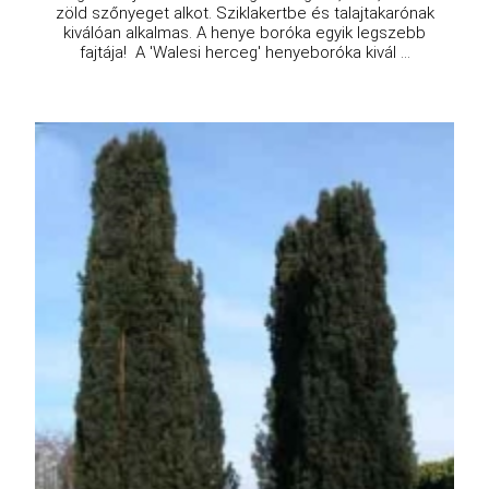
zöld szőnyeget alkot. Sziklakertbe és talajtakarónak
kiválóan alkalmas. A henye boróka egyik legszebb
fajtája! A 'Walesi herceg' henyeboróka kivál ...