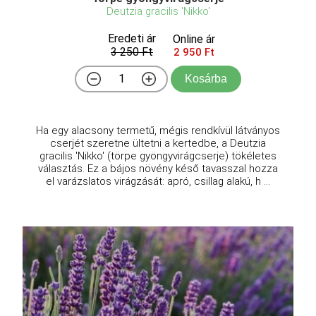
Deutzia gracilis 'Nikko'
Eredeti ár
Online ár
3 250 Ft
2 950 Ft
Kosárba
Ha egy alacsony termetű, mégis rendkívül látványos
cserjét szeretne ültetni a kertedbe, a Deutzia
gracilis 'Nikko' (törpe gyöngyvirágcserje) tökéletes
választás. Ez a bájos növény késő tavasszal hozza
el varázslatos virágzását: apró, csillag alakú, h ...