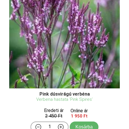
Pink dúsvirágú verbéna
Verbena hastata ’Pink Spires’
Eredeti ár
Online ár
2 450 Ft
1 950 Ft
Kosárba