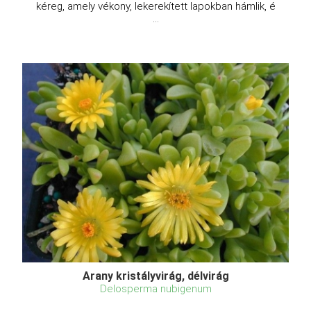
kéreg, amely vékony, lekerekített lapokban hámlik, é
...
Arany kristályvirág, délvirág
Delosperma nubigenum