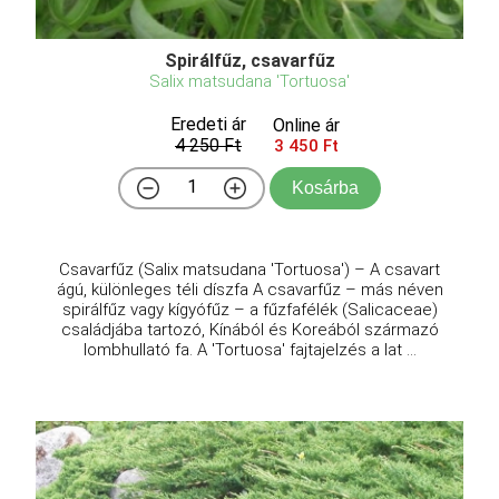
Spirálfűz, csavarfűz
Salix matsudana 'Tortuosa'
Eredeti ár
Online ár
4 250 Ft
3 450 Ft
Kosárba
Csavarfűz (Salix matsudana 'Tortuosa') – A csavart
ágú, különleges téli díszfa A csavarfűz – más néven
spirálfűz vagy kígyófűz – a fűzfafélék (Salicaceae)
családjába tartozó, Kínából és Koreából származó
lombhullató fa. A 'Tortuosa' fajtajelzés a lat ...