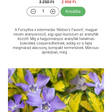
3 250 Ft
2 950 Ft
Kosárba
A Forsythia x intermedia 'Weber's Favorit', magyar
nevén aranyvessző, egy igazi kuriózum az aranyfák
között. Míg a hagyományos aranyfák hatalmas
bokrokká cseperedhetnek, addig ez a fajta
megmarad alacsony, kompakt termetűnek. Március-
áprilisban, még ...