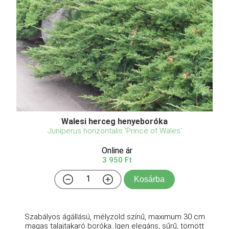
Walesi herceg henyeboróka
Juniperus horizontalis 'Prince of Wales'
Online ár
3 950 Ft
Kosárba
Szabályos ágállású, mélyzöld színű, maximum 30 cm
magas talajtakaró boróka. Igen elegáns, sűrű, tömött