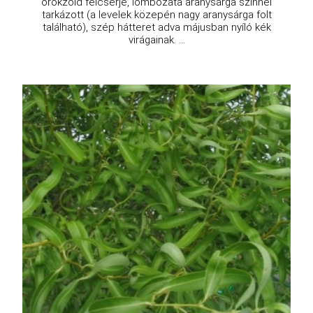
örökzöld félcserje, lombozata aranysárga színnel
tarkázott (a levelek közepén nagy aranysárga folt
található), szép hátteret adva májusban nyíló kék
virágainak. ...