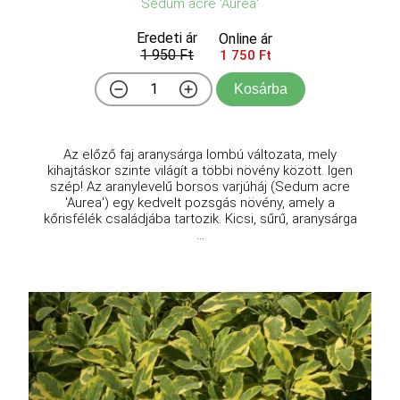
Sedum acre 'Aurea'
Eredeti ár
Online ár
1 950 Ft
1 750 Ft
Kosárba
Az előző faj aranysárga lombú változata, mely
kihajtáskor szinte világít a többi növény között. Igen
szép! Az aranylevelű borsos varjúháj (Sedum acre
'Aurea') egy kedvelt pozsgás növény, amely a
kőrisfélék családjába tartozik. Kicsi, sűrű, aranysárga
...