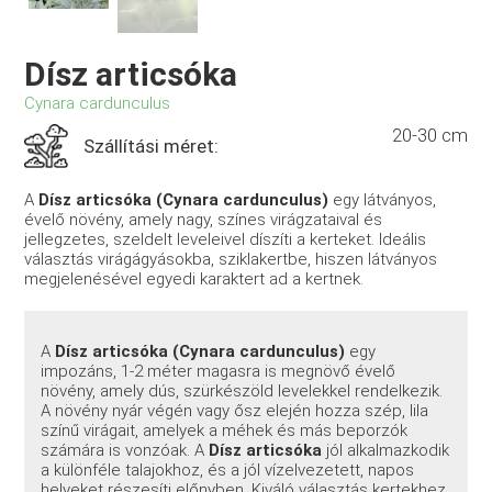
Dísz articsóka
Cynara cardunculus
20-30 cm
Szállítási méret:
A
Dísz articsóka (Cynara cardunculus)
egy látványos,
évelő növény, amely nagy, színes virágzataival és
jellegzetes, szeldelt leveleivel díszíti a kerteket. Ideális
választás virágágyásokba, sziklakertbe, hiszen látványos
megjelenésével egyedi karaktert ad a kertnek.
A
Dísz articsóka (Cynara cardunculus)
egy
impozáns, 1-2 méter magasra is megnövő évelő
növény, amely dús, szürkészöld levelekkel rendelkezik.
A növény nyár végén vagy ősz elején hozza szép, lila
színű virágait, amelyek a méhek és más beporzók
számára is vonzóak. A
Dísz articsóka
jól alkalmazkodik
a különféle talajokhoz, és a jól vízelvezetett, napos
helyeket részesíti előnyben. Kiváló választás kertekhez,