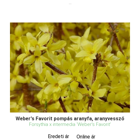
...
Weber's Favorit pompás aranyfa, aranyvessző
Forsythia x intermedia 'Weber's Favorit'
Eredeti ár
Online ár