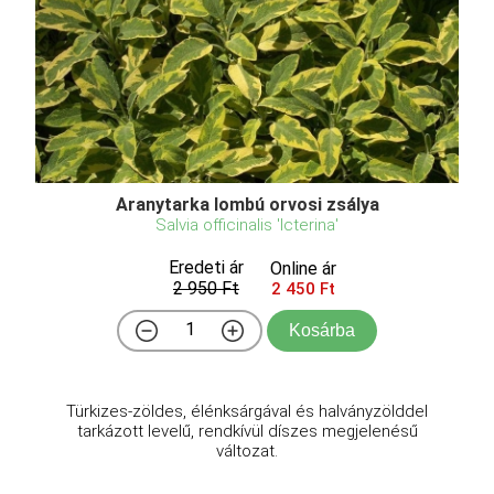
Aranytarka lombú orvosi zsálya
Salvia officinalis 'Icterina'
Eredeti ár
Online ár
2 950 Ft
2 450 Ft
Kosárba
Türkizes-zöldes, élénksárgával és halványzölddel
tarkázott levelű, rendkívül díszes megjelenésű
változat.