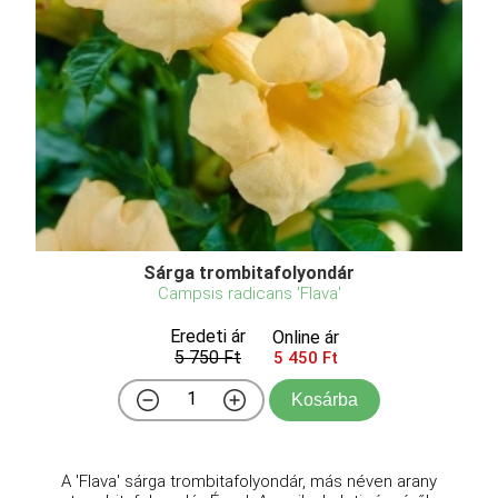
Sárga trombitafolyondár
Campsis radicans 'Flava'
Eredeti ár
Online ár
5 750 Ft
5 450 Ft
Kosárba
A 'Flava' sárga trombitafolyondár, más néven arany