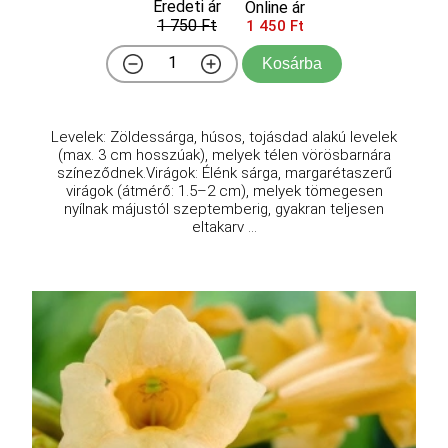
Eredeti ár
Online ár
1 750 Ft
1 450 Ft
Kosárba
Levelek: Zöldessárga, húsos, tojásdad alakú levelek
(max. 3 cm hosszúak), melyek télen vörösbarnára
színeződnek.Virágok: Élénk sárga, margarétaszerű
virágok (átmérő: 1.5–2 cm), melyek tömegesen
nyílnak májustól szeptemberig, gyakran teljesen
eltakarv ...