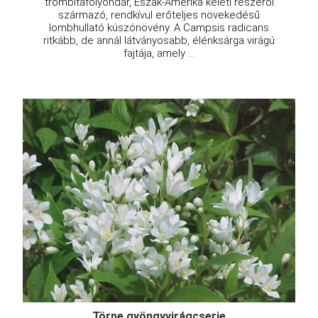
trombitafolyondár, Észak-Amerika keleti részéről
származó, rendkívül erőteljes növekedésű
lombhullató kúszónövény. A Campsis radicans
ritkább, de annál látványosabb, élénksárga virágú
fajtája, amely ...
Törpe gyöngyvirágcserje