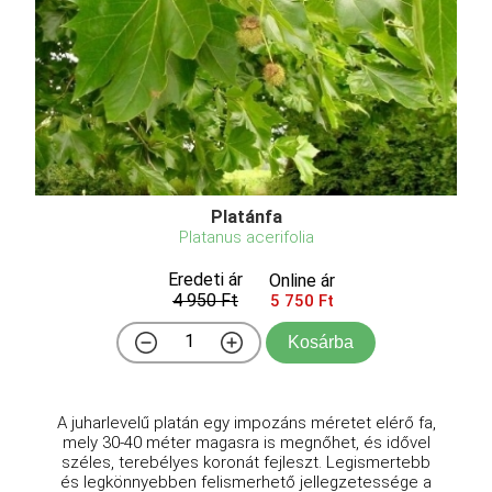
Platánfa
Platanus acerifolia
Eredeti ár
Online ár
4 950 Ft
5 750 Ft
Kosárba
A juharlevelű platán egy impozáns méretet elérő fa,
mely 30-40 méter magasra is megnőhet, és idővel
széles, terebélyes koronát fejleszt. Legismertebb
és legkönnyebben felismerhető jellegzetessége a