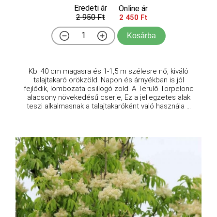
Eredeti ár
Online ár
2 950 Ft
2 450 Ft
Kosárba
Kb. 40 cm magasra és 1-1,5 m szélesre nő, kiváló
talajtakaró örökzöld. Napon és árnyékban is jól
fejlődik, lombozata csillogó zöld. A Terülő Törpelonc
alacsony növekedésű cserje, Ez a jellegzetes alak
teszi alkalmasnak a talajtakaróként való használa ...