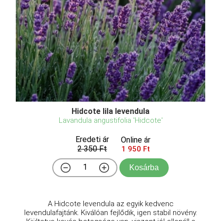
Hidcote lila levendula
Lavandula angustifolia 'Hidcote'
Eredeti ár
Online ár
2 350 Ft
1 950 Ft
Kosárba
A Hidcote levendula az egyik kedvenc
levendulafajtánk. Kiválóan fejlődik, igen stabil növény.