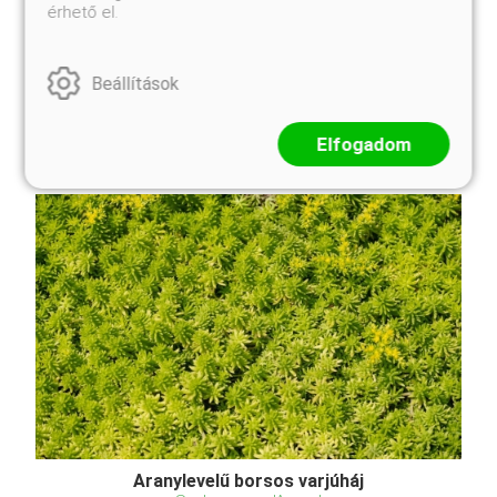
érhető el.
A Robosztus oszlopos tiszafa svájci eredetű,
sötétzöld lombú, gyorsan fejlődő, keskeny oszlopos
fajtája, melynek fagytűrése is figyelemre méltó.
Beállítások
Rendkívül szép sövény telepíthető belőle! Külső
tulajdonságok Magasság és forma: Oszlopos
habitus, fel ...
Elfogadom
Aranylevelű borsos varjúháj