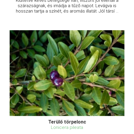
Kiültetve kevés betegsége van, viszont jól ellenáll a
szárazságnak, és imádja a tűző napot. Levágva is
hosszan tartja a színét, és aromás illatát. Jól társí ...
Terülő törpelonc
Lonicera pileata