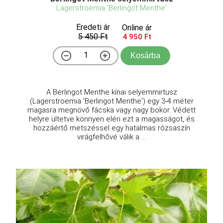
Lagerstroemia 'Berlingot Menthe'
Eredeti ár
Online ár
5 450 Ft
4 950 Ft
Kosárba
A Berlingot Menthe kínai selyemmirtusz
(Lagerstroemia 'Berlingot Menthe') egy 3-4 méter
magasra megnövő fácska vagy nagy bokor. Védett
helyre ültetve könnyen eléri ezt a magasságot, és
hozzáértő metszéssel egy hatalmas rózsaszín
virágfelhővé válik a ...