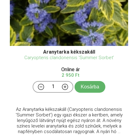
Aranytarka kékszakáll
Caryopteris clandonensis 'Summer Sorbet'
Online ár
2 950 Ft
Kosárba
Az Aranytarka kékszakáll (Caryopteris clandonensis
'Summer Sorbet') egy igazi ékszer a kertben, amely
lenyűgöző látványt nyújt egész nyáron át. A növény
színes levelei aranytarka és zöld színűek, melyek a
napfényben csodálatosan ragyognak. A nyári hó ...