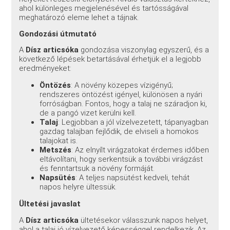
ahol különleges megjelenésével és tartósságával
meghatározó eleme lehet a tájnak.
Gondozási útmutató
A
Dísz articsóka
gondozása viszonylag egyszerű, és a
következő lépések betartásával érhetjük el a legjobb
eredményeket:
Öntözés
: A növény közepes vízigényű;
rendszeres öntözést igényel, különösen a nyári
forróságban. Fontos, hogy a talaj ne száradjon ki,
de a pangó vizet kerülni kell.
Talaj
: Legjobban a jól vízelvezetett, tápanyagban
gazdag talajban fejlődik, de elviseli a homokos
talajokat is.
Metszés
: Az elnyílt virágzatokat érdemes időben
eltávolítani, hogy serkentsük a további virágzást
és fenntartsuk a növény formáját.
Napsütés
: A teljes napsütést kedveli, tehát
napos helyre ültessük.
Ültetési javaslat
A
Dísz articsóka
ültetésekor válasszunk napos helyet,
ahol a talaj jó vízelvezető képességgel rendelkezik. Az