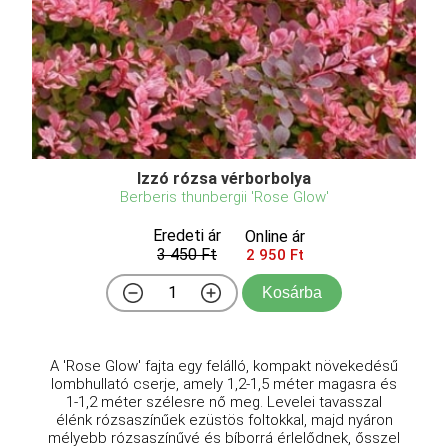
Izzó rózsa vérborbolya
Berberis thunbergii 'Rose Glow'
Eredeti ár
Online ár
3 450 Ft
2 950 Ft
Kosárba
A 'Rose Glow' fajta egy felálló, kompakt növekedésű
lombhullató cserje, amely 1,2-1,5 méter magasra és
1-1,2 méter szélesre nő meg. Levelei tavasszal
élénk rózsaszínűek ezüstös foltokkal, majd nyáron
mélyebb rózsaszínűvé és bíborrá érlelődnek, ősszel