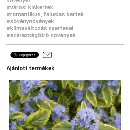
növényei
#városi kiskertek
#romantikus, falusias kertek
#sövénynövények
#klímaváltozás nyertesei
#szárazságtűrő növények
Ajánlott termékek