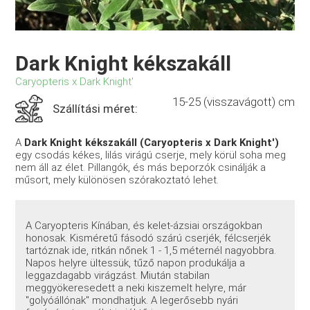
Dark Knight kékszakáll
Caryopteris x Dark Knight'
15-25 (visszavágott) cm
Szállítási méret:
A
Dark Knight kékszakáll (Caryopteris x Dark Knight')
egy csodás kékes, lilás virágú cserje, mely körül soha meg
nem áll az élet. Pillangók, és más beporzók csinálják a
műsort, mely különösen szórakoztató lehet.
A Caryopteris Kínában, és kelet-ázsiai országokban
honosak. Kisméretű fásodó szárú cserjék, félcserjék
tartóznak ide, ritkán nőnek 1 - 1,5 méternél nagyobbra.
Napos helyre ültessük, tűző napon produkálja a
leggazdagabb virágzást. Miután stabilan
meggyökeresedett a neki kiszemelt helyre, már
"golyóállónak" mondhatjuk. A legerősebb nyári