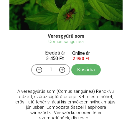
Veresgyűrű som
Cornus sanguinea
Eredeti ár
Online ár
3 450 Ft
2 950 Ft
Kosárba
A veresgyűrűs som (Cornus sanguinea) Rendkívül
edzett, szárazságtűrő cserje. 3-4 m-esre nőhet,
erős illatú fehér virágai kis ernyőkben nyílnak május-
júniusban. Lombozata ősszel liláspirosra
színeződik. Vesszői különösen télen
szembetűnőek, díszes bí ...