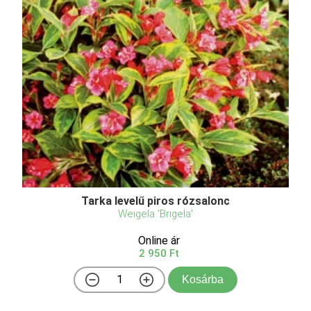
Tarka levelű piros rózsalonc
Weigela 'Brigela'
Online ár
2 950 Ft
Kosárba