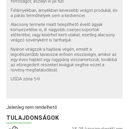
forróságot, aszályt is jól tűri.
Félárnyékban, árnyékban kevesebb virágot produkál, és
a párás termőhelyek sem a kedvencei.
Alacsony termete miatt telepíthető évelő ágyak
környezetébe is, ill. nagyobb cserjecsoportok
előterébe, vagy kísérhet kerti utakat, esetleg alacsony
virágzó sövényként is tarthatjuk.
Nyáron virágzzik a hajtásai végén, emiatt a
legcélszerűbb tavasszal erősen visszavágni, amikor az
egy éves hajtást egy rügypárig visszametszük, továbbá
az elöregedett részeket kivágjuk segítve ezzel a
növény megfiatalodását.
USDA zóna 5-9
Jelenleg nem rendelhető
TULAJDONSÁGOK