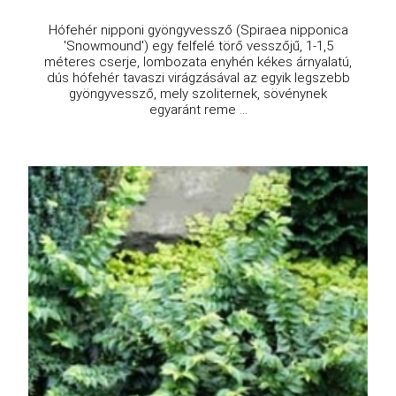
Hófehér nipponi gyöngyvessző (Spiraea nipponica
'Snowmound') egy felfelé törő vesszőjű, 1-1,5
méteres cserje, lombozata enyhén kékes árnyalatú,
dús hófehér tavaszi virágzásával az egyik legszebb
gyöngyvessző, mely szoliternek, sövénynek
egyaránt reme ...