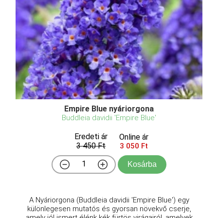
Empire Blue nyáriorgona
Buddleia davidii 'Empire Blue'
Eredeti ár
Online ár
3 450 Ft
3 050 Ft
Kosárba
A Nyáriorgona (Buddleia davidii 'Empire Blue') egy
különlegesen mutatós és gyorsan növekvő cserje,
amely jól ismert élénk kék fürtös virágairól, amelyek