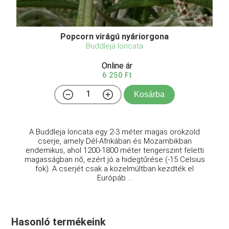
Popcorn virágú nyáriorgona
Buddleja loricata
Online ár
6 250 Ft
Kosárba
A Buddleja loricata egy 2-3 méter magas örökzöld
cserje, amely Dél-Afrikában és Mozambikban
endemikus, ahol 1200-1800 méter tengerszint feletti
magasságban nő, ezért jó a hidegtűrése (-15 Celsius
fok). A cserjét csak a közelmúltban kezdték el
Európáb ...
Hasonló termékeink