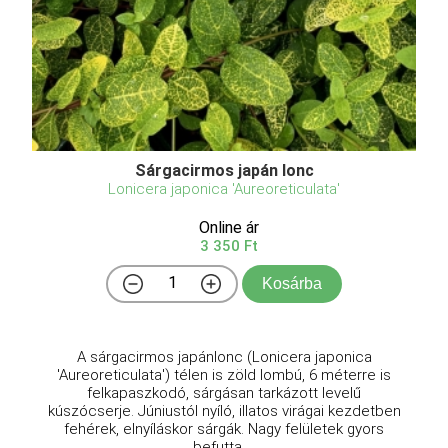
Sárgacirmos japán lonc
Lonicera japonica 'Aureoreticulata'
Online ár
3 350 Ft
Kosárba
A sárgacirmos japánlonc (Lonicera japonica
'Aureoreticulata') télen is zöld lombú, 6 méterre is
felkapaszkodó, sárgásan tarkázott levelű
kúszócserje. Júniustól nyíló, illatos virágai kezdetben
fehérek, elnyíláskor sárgák. Nagy felületek gyors
befutta ...