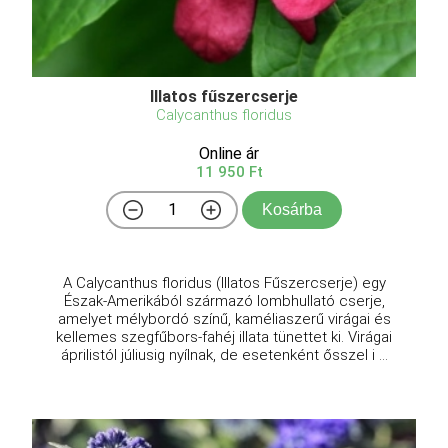
Illatos fűszercserje
Calycanthus floridus
Online ár
11 950 Ft
Kosárba
A Calycanthus floridus (Illatos Fűszercserje) egy
Észak-Amerikából származó lombhullató cserje,
amelyet mélybordó színű, kaméliaszerű virágai és
kellemes szegfűbors-fahéj illata tünettet ki. Virágai
áprilistól júliusig nyílnak, de esetenként ősszel i ...