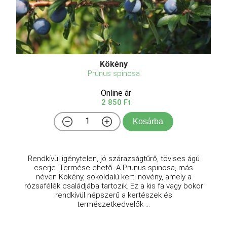
Kökény
Prunus spinosa
Online ár
2 850 Ft
Kosárba
Rendkívül igénytelen, jó szárazságtűrő, tövises ágú
cserje. Termése ehető. A Prunus spinosa, más
néven Kökény, sokoldalú kerti növény, amely a
rózsafélék családjába tartozik. Ez a kis fa vagy bokor
rendkívül népszerű a kertészek és
természetkedvelők ...