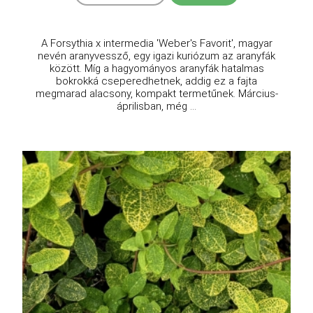
A Forsythia x intermedia 'Weber's Favorit', magyar
nevén aranyvessző, egy igazi kuriózum az aranyfák
között. Míg a hagyományos aranyfák hatalmas
bokrokká cseperedhetnek, addig ez a fajta
megmarad alacsony, kompakt termetűnek. Március-
áprilisban, még ...