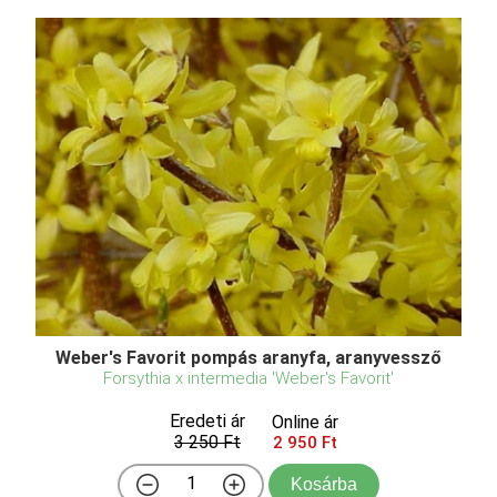
Weber's Favorit pompás aranyfa, aranyvessző
Forsythia x intermedia 'Weber's Favorit'
Eredeti ár
Online ár
3 250 Ft
2 950 Ft
Kosárba