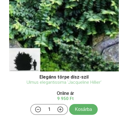
Elegáns törpe dísz-szil
Ulmus elegantissima 'Jacqueline Hillier'
Online ár
9 950 Ft
Kosárba