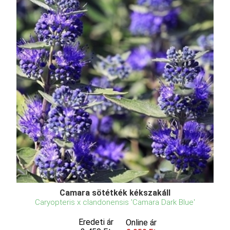
Camara sötétkék kékszakáll
Caryopteris x clandonensis 'Camara Dark Blue'
Eredeti ár
Online ár