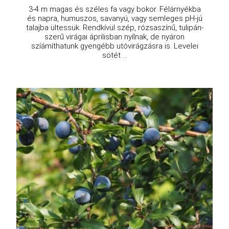
3-4 m magas és széles fa vagy bokor. Félárnyékba
és napra, humuszos, savanyú, vagy semleges pH-jú
talajba ültessük. Rendkívül szép, rózsaszínű, tulipán-
szerű virágai áprilisban nyílnak, de nyáron
szíámíthatunk gyengébb utóvirágzásra is. Levelei
sötét ...