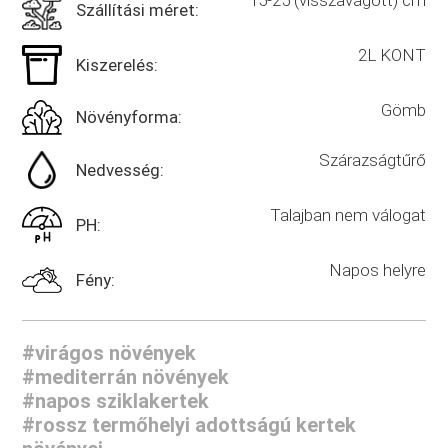
15-25 (visszavágott) cm
Szállítási méret:
2L KONT
Kiszerelés:
Gömb
Növényforma:
Szárazságtűrő
Nedvesség:
Talajban nem válogat
PH:
Napos helyre
Fény:
#virágos növények
#mediterrán növények
#napos sziklakertek
#rossz termőhelyi adottságú kertek