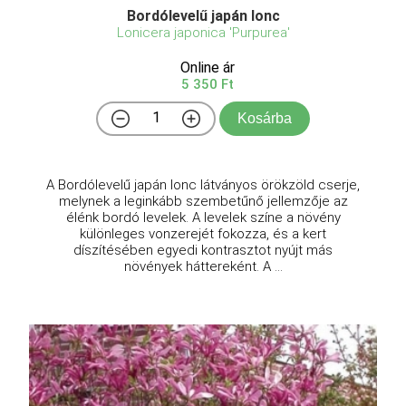
Bordólevelű japán lonc
Lonicera japonica 'Purpurea'
Online ár
5 350 Ft
Kosárba
A Bordólevelű japán lonc látványos örökzöld cserje,
melynek a leginkább szembetűnő jellemzője az
élénk bordó levelek. A levelek színe a növény
különleges vonzerejét fokozza, és a kert
díszítésében egyedi kontrasztot nyújt más
növények háttereként. A ...