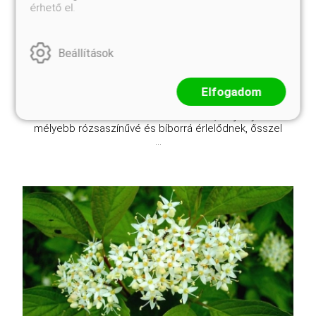
érhető el.
Kosárba
Beállítások
A 'Rose Glow' fajta egy felálló, kompakt növekedésű
lombhullató cserje, amely 1,2-1,5 méter magasra és
Elfogadom
1-1,2 méter szélesre nő meg. Levelei tavasszal
élénk rózsaszínűek ezüstös foltokkal, majd nyáron
mélyebb rózsaszínűvé és bíborrá érlelődnek, ősszel
...