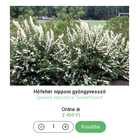
Hófehér nipponi gyöngyvessző
Spiraea nipponica 'Snowmound'
Online ár
2 450 Ft
Kosárba