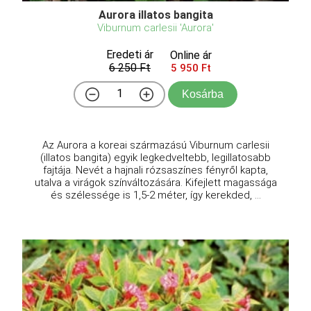
Aurora illatos bangita
Viburnum carlesii 'Aurora'
Eredeti ár
Online ár
6 250 Ft
5 950 Ft
Kosárba
Az Aurora a koreai származású Viburnum carlesii
(illatos bangita) egyik legkedveltebb, legillatosabb
fajtája. Nevét a hajnali rózsaszínes fényről kapta,
utalva a virágok színváltozására. Kifejlett magassága
és szélessége is 1,5-2 méter, így kerekded, ...