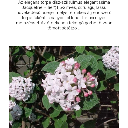
Az elegáns törpe dísz-szil (Ulmus elegantissima
Jacqueline Hillier')1,5-2 m-es, sűrű ágú, lassú
növekedésű cserje, melyet érdekes ágrendszerű
törpe faként is nagyon jól lehet tartani ügyes
metszéssel. Az érdekesen tekergő görbe törzsön
tömött sötétzö ...