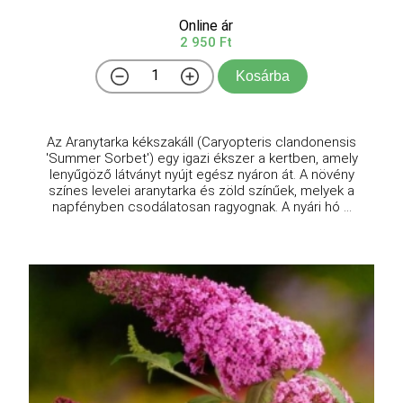
Online ár
2 950 Ft
Kosárba
Az Aranytarka kékszakáll (Caryopteris clandonensis
'Summer Sorbet') egy igazi ékszer a kertben, amely
lenyűgöző látványt nyújt egész nyáron át. A növény
színes levelei aranytarka és zöld színűek, melyek a
napfényben csodálatosan ragyognak. A nyári hó ...