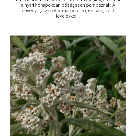
a nyári hónapokban bőségesen pompáznak. A
növény 1,5-2 méter magasra nő, és sűrű, zöld
levelekkel ...