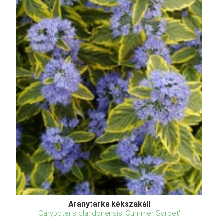
Aranytarka kékszakáll
Caryopteris clandonensis 'Summer Sorbet'