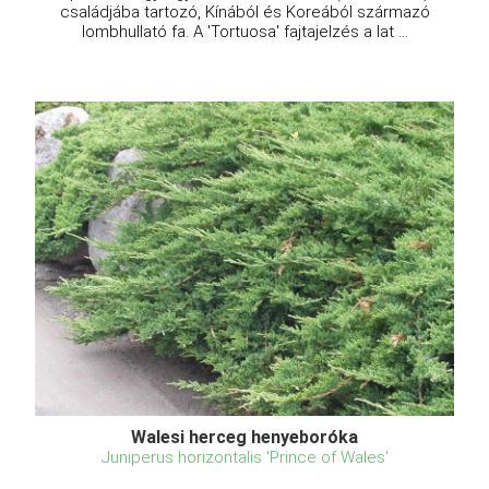
családjába tartozó, Kínából és Koreából származó
lombhullató fa. A 'Tortuosa' fajtajelzés a lat ...
Walesi herceg henyeboróka
Juniperus horizontalis 'Prince of Wales'