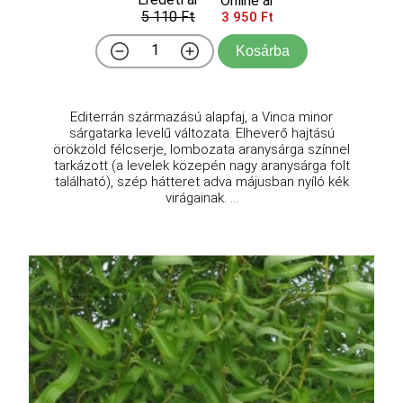
Online ár
5 110 Ft
3 950 Ft
Kosárba
Editerrán származású alapfaj, a Vinca minor
sárgatarka levelű változata. Elheverő hajtású
örökzöld félcserje, lombozata aranysárga színnel
tarkázott (a levelek közepén nagy aranysárga folt
található), szép hátteret adva májusban nyíló kék
virágainak. ...