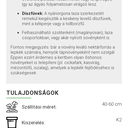
így az ágyás folyamatosan virágzó lesz.
Díszfüvek:
A nyáriorgona laza szerkezetét
remekül kiegészítik a keskeny levelű díszfüvek,
mint a kékperje vagy a tollborzfű.
Felhasználható szoliterként (magányosan), laza
csoportokban, vagy akár nyírott sövényként is.
Fontos megjegyzés: bár a növény kiváló nektárforrás a
lepkék számára, hernyók tápnövényeként nem szolgál.
Éppen ezért érdemes a kertben olyan őshonos
növényeket is telepíteni (pl. cickafark, kasvirág,
mézontófű, iszalag), amelyek a lepkék fejlődéséhez is
szükségesek.
TULAJDONSÁGOK
40-60 cm
Szállítási méret:
K2
Kiszerelés: