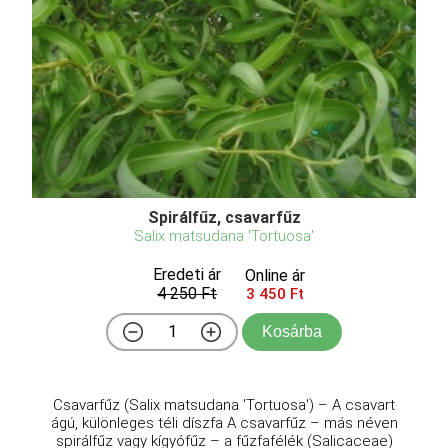
Spirálfűz, csavarfűz
Salix matsudana 'Tortuosa'
Eredeti ár
Online ár
4 250 Ft
3 450 Ft
Kosárba
Csavarfűz (Salix matsudana 'Tortuosa') – A csavart
ágú, különleges téli díszfa A csavarfűz – más néven
spirálfűz vagy kígyófűz – a fűzfafélék (Salicaceae)