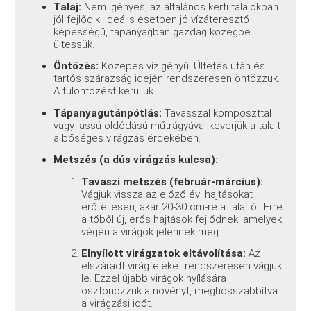
Talaj:
Nem igényes, az általános kerti talajokban
jól fejlődik. Ideális esetben jó vízáteresztő
képességű, tápanyagban gazdag közegbe
ültessük.
Öntözés:
Közepes vízigényű. Ültetés után és
tartós szárazság idején rendszeresen öntözzük.
A túlöntözést kerüljük.
Tápanyagutánpótlás:
Tavasszal komposzttal
vagy lassú oldódású műtrágyával keverjük a talajt
a bőséges virágzás érdekében.
Metszés (a dús virágzás kulcsa):
Tavaszi metszés (február-március):
Vágjuk vissza az előző évi hajtásokat
erőteljesen, akár 20-30 cm-re a talajtól. Erre
a tőből új, erős hajtások fejlődnek, amelyek
végén a virágok jelennek meg.
Elnyílott virágzatok eltávolítása:
Az
elszáradt virágfejeket rendszeresen vágjuk
le. Ezzel újabb virágok nyílására
ösztönözzük a növényt, meghosszabbítva
a virágzási időt.