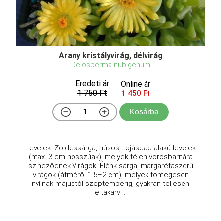
Arany kristályvirág, délvirág
Delosperma nubigenum
Eredeti ár
Online ár
1 750 Ft
1 450 Ft
Kosárba
Levelek: Zöldessárga, húsos, tojásdad alakú levelek
(max. 3 cm hosszúak), melyek télen vörösbarnára
színeződnek.Virágok: Élénk sárga, margarétaszerű
virágok (átmérő: 1.5–2 cm), melyek tömegesen
nyílnak májustól szeptemberig, gyakran teljesen
eltakarv ...