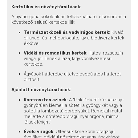
Kertstílus és növénytársítások:
A nyáriorgona sokoldalúan felhasználható, elsősorban a
következő stílusú kertekbe illik:
Természetközeli és vadvirágos kertek:
Kiváló
pillangó- és méhcsalogató, így a biodiverz kertek
ékköve.
Vidéki és romantikus kertek:
Illatos, rózsaszín
virágai jól illenek a laza, lágy vonalvezetésű
kertekbe.
Ágyások hátterébe ültetve csodálatos hátteret
biztosít.
Ajánlott növénytársítások:
Kontrasztos színek:
A 'Pink Delight' rózsaszínje
gyönyörűen kiemeli a sötétlila gyöngyikét vagy a
sötétlila lombozatú borbolyákat. Remekül mutat
mellette a sötétebb virágú nyáriorgona, mint a
'Black Knight'.
Évelő virágok:
Ültessük köré korai virágzójú
évelőket, például nőszirmokat vagy lángvirágot,