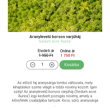
Aranylevelű borsos varjúháj
Sedum acre 'Aurea'
Eredeti ár
Online ár
1 950 Ft
1 750 Ft
Kosárba
Az előző faj aranysárga lombú változata, mely
kihajtáskor szinte világít a többi növény között. Igen
szép! Az aranylevelű borsos varjúháj (Sedum acre
'Aurea') egy kedvelt pozsgás növény, amely a
kőrisfélék családjába tartozik. Kicsi, sűrű, aranysárga
...