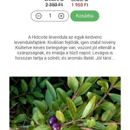
2 350 Ft
1 950 Ft
Kosárba
A Hidcote levendula az egyik kedvenc
levendulafajtánk. Kiválóan fejlődik, igen stabil növény.
Kiültetve kevés betegsége van, viszont jól ellenáll a
szárazságnak, és imádja a tűző napot. Levágva is
hosszan tartja a színét, és aromás illatát. Jól társí ...