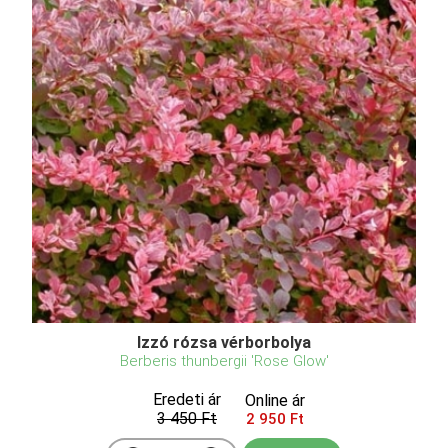
Izzó rózsa vérborbolya
Berberis thunbergii 'Rose Glow'
Eredeti ár
Online ár
3 450 Ft
2 950 Ft