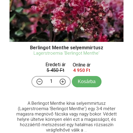
Berlingot Menthe selyemmirtusz
Lagerstroemia 'Berlingot Menthe'
Eredeti ár
Online ár
5 450 Ft
4 950 Ft
Kosárba
A Berlingot Menthe kínai selyemmirtusz
(Lagerstroemia 'Berlingot Menthe') egy 3-4 méter
magasra megnövő fácska vagy nagy bokor. Védett
helyre ültetve könnyen eléri ezt a magasságot, és
hozzáértő metszéssel egy hatalmas rózsaszín
virágfelhővé válik a ...