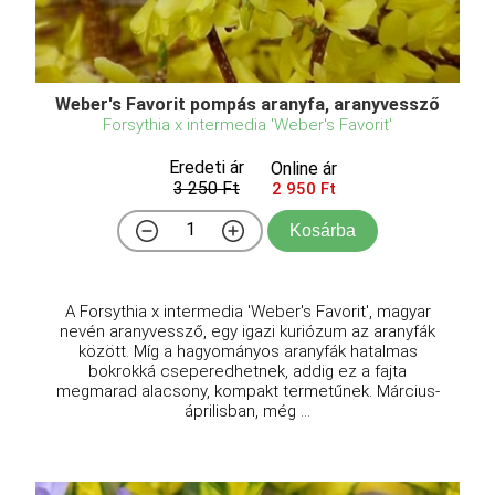
Weber's Favorit pompás aranyfa, aranyvessző
Forsythia x intermedia 'Weber's Favorit'
Eredeti ár
Online ár
3 250 Ft
2 950 Ft
Kosárba
A Forsythia x intermedia 'Weber's Favorit', magyar
nevén aranyvessző, egy igazi kuriózum az aranyfák
között. Míg a hagyományos aranyfák hatalmas
bokrokká cseperedhetnek, addig ez a fajta
megmarad alacsony, kompakt termetűnek. Március-
áprilisban, még ...