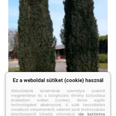
Ez a weboldal sütiket (cookie) használ
Weboldalunk tartalmának személyre szabott
megjelenítése és a böngészési élmény biztosítása
érdekében sütiket (cookie), illetve egyéb
technológiákat alkalmazunk. A sütik használatára
vonatkozó irányelveinkről, valamint azok testreszabási
lehetőségeiről bővebb információ
ide kattintva
Robosztus oszlopos tiszafa