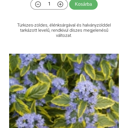
Kosárba
Türkizes-zöldes, élénksárgával és halványzölddel
tarkázott levelű, rendkívül díszes megjelenésű
változat.