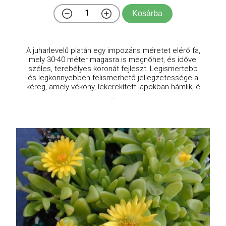
Kosárba
A juharlevelű platán egy impozáns méretet elérő fa,
mely 30-40 méter magasra is megnőhet, és idővel
széles, terebélyes koronát fejleszt. Legismertebb
és legkönnyebben felismerhető jellegzetessége a
kéreg, amely vékony, lekerekített lapokban hámlik, é
...