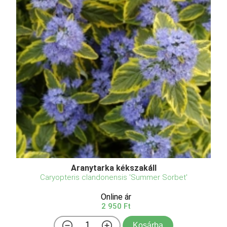
Aranytarka kékszakáll
Caryopteris clandonensis 'Summer Sorbet'
Online ár
2 950 Ft
Kosárba