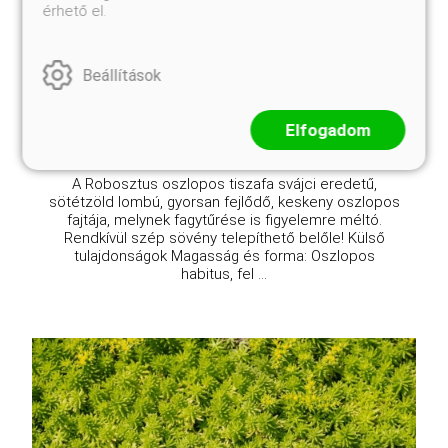
érhető el.
Taxus baccata 'Fastigiata Robusta'
Eredeti ár
Online ár
4 950 Ft
4 450 Ft
Beállítások
Kosárba
Elfogadom
A Robosztus oszlopos tiszafa svájci eredetű,
sötétzöld lombú, gyorsan fejlődő, keskeny oszlopos
fajtája, melynek fagytűrése is figyelemre méltó.
Rendkívül szép sövény telepíthető belőle! Külső
tulajdonságok Magasság és forma: Oszlopos
habitus, fel ...