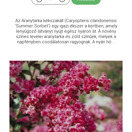
Az Aranytarka kékszakáll (Caryopteris clandonensis
'Summer Sorbet') egy igazi ékszer a kertben, amely
lenyűgöző látványt nyújt egész nyáron át. A növény
színes levelei aranytarka és zöld színűek, melyek a
napfényben csodálatosan ragyognak. A nyári hó ...