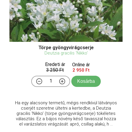
Törpe gyöngyvirágcserje
Deutzia gracilis 'Nikko'
Eredeti ár
Online ár
3 250 Ft
2 950 Ft
Kosárba
Ha egy alacsony termetű, mégis rendkívül látványos
cserjét szeretne ültetni a kertedbe, a Deutzia
gracilis 'Nikko' (törpe gyöngyvirágcserje) tökéletes
választás. Ez a bájos növény késő tavasszal hozza
el varázslatos virágzását: apró, csillag alakú, h ...