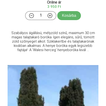
Online ár
3 950 Ft
Kosárba
Szabályos ágállású, mélyzöld színű, maximum 30 cm
magas talajtakaró boróka. Igen elegáns, sűrű, tömött
zöld szőnyeget alkot. Sziklakertbe és talajtakarónak
kiválóan alkalmas. A henye boróka egyik legszebb
fajtája! A 'Walesi herceg' henyeboróka kivál ...