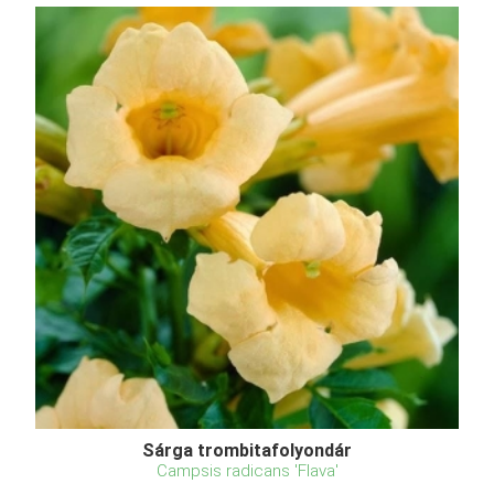
Sárga trombitafolyondár
Campsis radicans 'Flava'