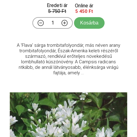
Eredeti ár
Online ár
5 750 Ft
5 450 Ft
Kosárba
A 'Flava' sárga trombitafolyondár, más néven arany
trombitafolyondár, Észak-Amerika keleti részéről
származó, rendkívül erőteljes növekedésű
lombhullató kúszónövény. A Campsis radicans
ritkább, de annál látványosabb, élénksárga virágú
fajtája, amely ...