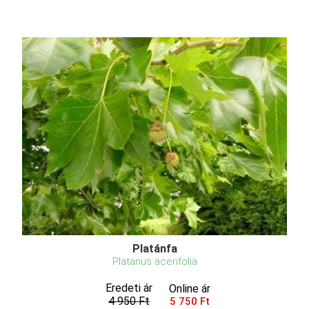
Platánfa
Platanus acerifolia
Eredeti ár
Online ár
4 950 Ft
5 750 Ft