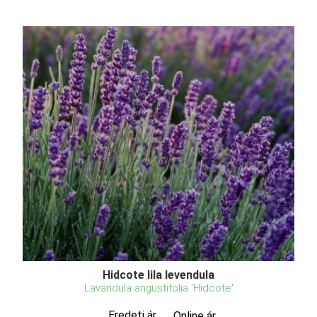
Hidcote lila levendula
Lavandula angustifolia 'Hidcote'
Eredeti ár
Online ár