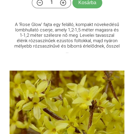
Kosárba
A 'Rose Glow' fajta egy felálló, kompakt növekedésű
lombhullató cserje, amely 1,2-1,5 méter magasra és
1-1,2 méter szélesre nő meg. Levelei tavasszal
élénk rózsaszínűek ezüstös foltokkal, majd nyáron
mélyebb rózsaszínűvé és bíborrá érlelődnek, ősszel
...