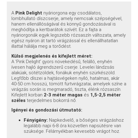
A
Pink Delight
nyáriorgona egy csodálatos,
lombhullató díszcserje, amely nemcsak szépségével,
hanem ellenállóságával és könnyű gondozásával is
meghódítja a kertbarátok szívét. Ez a fajta a
nyáriorgonák egyik legszebb rózsaszín változata, amely
egész nyáron át tartó virágzással és ellenállhatatlan
illattal hálálja meg a törődést.
Külső megjelenés és kifejlett méret:
A 'Pink Delight' gyors növekedésű, felálló, enyhén
ívesen hajló ágrendszerű cserje. Levelei lándzsás
alakúak, sötétzöldek, fonákuk enyhén szürkészöld.
Legfőbb díszei a hajtásvégeken nyíló, hatalmas, akár
40-50 cm hosszú, tömött fürtvirágzatai, amelyek színe a
virágzás során is megmaradó, tiszta, élénk rózsaszín.
Kifejlett korban
2-3 méter magas
és
1,5-2,5 méter
széles
terjedelmes bokorrá nő.
Igényei és gondozási útmutató:
Fényigény:
Napkedvelő, a bőséges virágzáshoz
legalább napi 6-8 óra közvetlen napsütésre van
szüksége. Félárnyékban kevesebb virágot hoz.