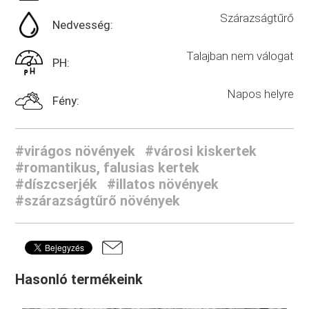
Szárazságtűrő
Nedvesség:
Talajban nem válogat
PH:
Napos helyre
Fény:
#virágos növények
#városi kiskertek
#romantikus, falusias kertek
#díszcserjék
#illatos növények
#szárazságtűrő növények
Hasonló termékeink