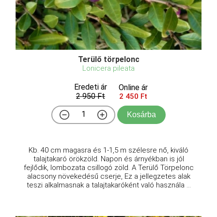
Terülő törpelonc
Lonicera pileata
Eredeti ár
Online ár
2 950 Ft
2 450 Ft
Kosárba
Kb. 40 cm magasra és 1-1,5 m szélesre nő, kiváló
talajtakaró örökzöld. Napon és árnyékban is jól
fejlődik, lombozata csillogó zöld. A Terülő Törpelonc
alacsony növekedésű cserje, Ez a jellegzetes alak
teszi alkalmasnak a talajtakaróként való használa ...