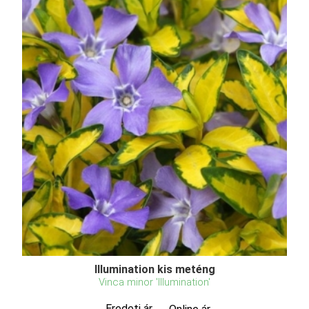
Illumination kis meténg
Vinca minor 'Illumination'
Eredeti ár