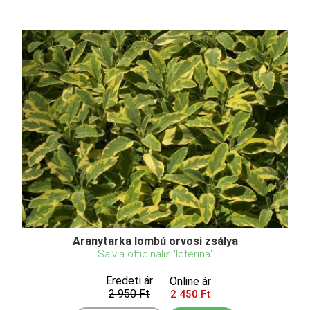
Aranytarka lombú orvosi zsálya
Salvia officinalis 'Icterina'
Eredeti ár
Online ár
2 950 Ft
2 450 Ft