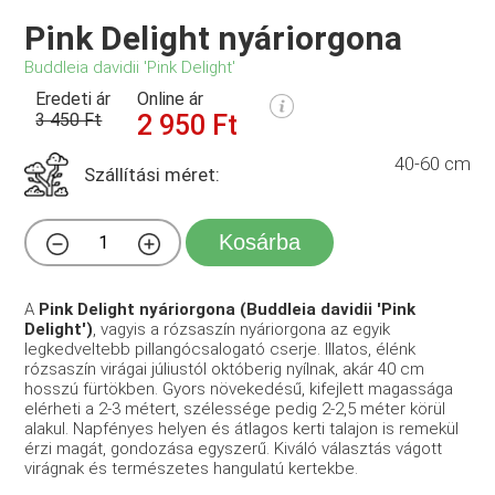
Pink Delight nyáriorgona
Buddleia davidii 'Pink Delight'
Eredeti ár
Online ár
3 450 Ft
2 950 Ft
40-60 cm
Szállítási méret:
Kosárba
A
Pink Delight nyáriorgona (Buddleia davidii 'Pink
Delight')
, vagyis a rózsaszín nyáriorgona az egyik
legkedveltebb pillangócsalogató cserje. Illatos, élénk
rózsaszín virágai júliustól októberig nyílnak, akár 40 cm
hosszú fürtökben. Gyors növekedésű, kifejlett magassága
elérheti a 2-3 métert, szélessége pedig 2-2,5 méter körül
alakul. Napfényes helyen és átlagos kerti talajon is remekül
érzi magát, gondozása egyszerű. Kiváló választás vágott
virágnak és természetes hangulatú kertekbe.