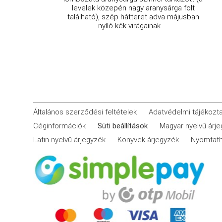
levelek közepén nagy aranysárga folt
található), szép hátteret adva májusban
nyíló kék virágainak. ...
Általános szerződési feltételek
Adatvédelmi tájékozt
Céginformációk
Süti beállítások
Magyar nyelvű árj
Latin nyelvű árjegyzék
Könyvek árjegyzék
Nyomtath