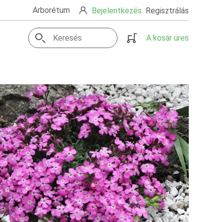
Arborétum
Bejelentkezés
Regisztrálás
A kosár üres