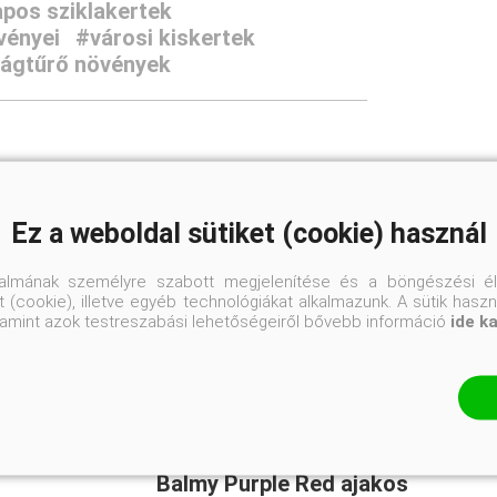
pos sziklakertek
vényei
#városi kiskertek
ágtűrő növények
Ez a weboldal sütiket (cookie) használ
talmának személyre szabott megjelenítése és a böngészési él
 (cookie), illetve egyéb technológiákat alkalmazunk. A sütik hasz
valamint azok testreszabási lehetőségeiről bővebb információ
ide k
Balmy Purple Red ajakos