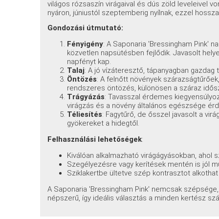
világos rózsaszín virágaival és dús zöld leveleivel v
nyáron, júniustól szeptemberig nyílnak, ezzel hosszan
Gondozási útmutató:
Fényigény
: A Saponaria 'Bressingham Pink' n
közvetlen napsütésben fejlődik. Javasolt helyet
napfényt kap.
Talaj
: A jó vízáteresztő, tápanyagban gazdag t
Öntözés
: A felnőtt növények szárazságtűrőek,
rendszeres öntözés, különösen a száraz idős
Trágyázás
: Tavasszal érdemes kiegyensúlyozo
virágzás és a növény általános egészsége ér
Téliesítés
: Fagytűrő, de ősszel javasolt a vi
gyökereket a hidegtől.
Felhasználási lehetőségek
:
Kiválóan alkalmazható virágágyásokban, ahol s
Szegélyezésre vagy kerítések mentén is jól mut
Sziklakertbe ültetve szép kontrasztot alkothat 
A Saponaria 'Bressingham Pink' nemcsak szépsége,
népszerű, így ideális választás a minden kertész sz