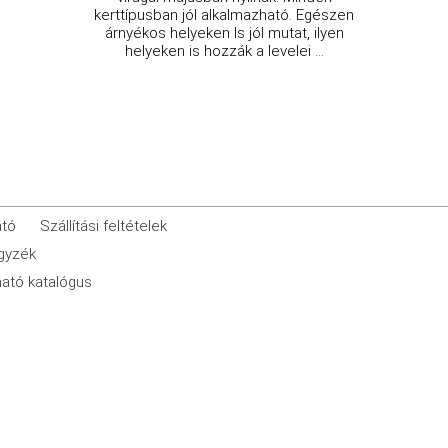
kerttípusban jól alkalmazható. Egészen
árnyékos helyeken ls jól mutat, ilyen
helyeken is hozzák a levelei ...
ató
Szállítási feltételek
egyzék
ató katalógus