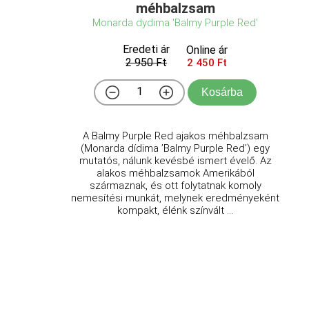
méhbalzsam
Monarda dydima 'Balmy Purple Red'
Eredeti ár
Online ár
2 950 Ft
2 450 Ft
Kosárba
A Balmy Purple Red ajakos méhbalzsam
(Monarda dídima ’Balmy Purple Red’) egy
mutatós, nálunk kevésbé ismert évelő. Az
alakos méhbalzsamok Amerikából
származnak, és ott folytatnak komoly
nemesítési munkát, melynek eredményeként
kompakt, élénk színvált ...