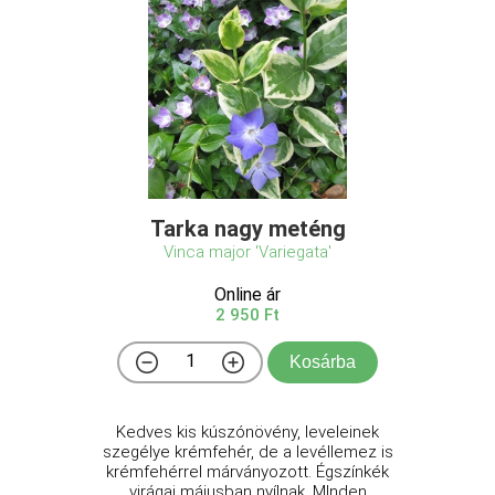
Tarka nagy meténg
Vinca major 'Variegata'
Online ár
2 950 Ft
Kosárba
Kedves kis kúszónövény, leveleinek
szegélye krémfehér, de a levéllemez is
krémfehérrel márványozott. Égszínkék
virágai májusban nyílnak. MInden