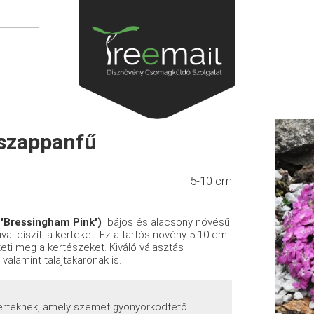
 szappanfű
5-10 cm
 'Bressingham Pink')
bájos és alacsony növésű
val díszíti a kerteket. Ez a tartós növény 5-10 cm
ti meg a kertészeket. Kiváló választás
valamint talajtakarónak is.
 kerteknek, amely szemet gyönyörködtető