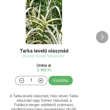
Tarka levelű olasznád
Arundo donax 'Versicolor'
Online ár
3 450 Ft
Kosárba
A Tarka levelű olasznád, más néven Tarka
olasznád vagy Színes olasznád, a
Földközi-tenger vidékéről származó,
rendkívül impozáns megjelenésű díszfű.