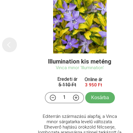
Illumination kis meténg
Vinca minor 'Illumination'
Eredeti ár
Online ár
5 110 Ft
3 950 Ft
Kosárba
Editerrán származású alapfaj, a Vinca
minor sárgatarka levelű változata.
Elheverő hajtású örökzöld félcserje,
lombozata aranysárga színnel tarkázott (a