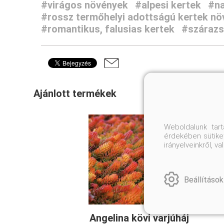
#virágos növények
#alpesi kertek
#na
#rossz termőhelyi adottságú kertek nö
#romantikus, falusias kertek
#szárazs
Ajánlott termékek
Weboldalunk tar
érdekében sütiket
irányelveinkről, 
Beállítások
Angelina kövi varjúháj