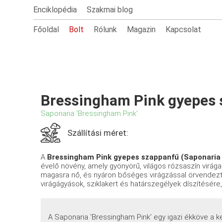
Enciklopédia
Szakmai blog
Főoldal
Bolt
Rólunk
Magazin
Kapcsolat
Bressingham Pink gyepes
Saponaria 'Bressingham Pink'
Szállítási méret:
A
Bressingham Pink gyepes szappanfű (Saponaria
évelő növény, amely gyönyörű, világos rózsaszín virágai
magasra nő, és nyáron bőséges virágzással örvendezte
virágágyások, sziklakert és határszegélyek díszítésére, 
A Saponaria 'Bressingham Pink' egy igazi ékköve a