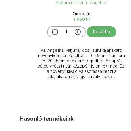
Sedum reflexum 'Angelina'
Online ár
1 950 Ft
Kosárba
Az 'Angelina' varjúháj kicsi, sűrű talajtakaró
növényként, és körülbelül 10-15 cm magasra
és 30-45 cm szélesre terjedhet. Az apró,
sárga virágai nyár közepén jelennek meg. Ezt
a növényt kiváló választássá teszi a
talajtakarónak, vagy sziklakertekb ...
Hasonló termékeink