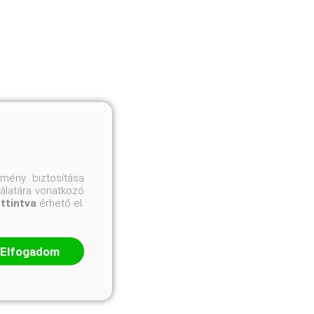
mény biztosítása
nálatára vonatkozó
attintva
érhető el.
Elfogadom