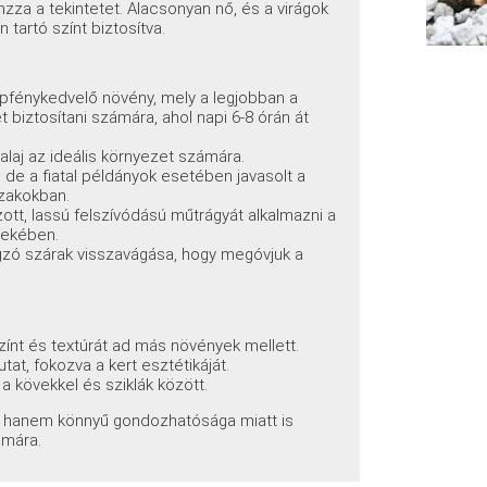
onzza a tekintetet. Alacsonyan nő, és a virágok
 tartó színt biztosítva.
apfénykedvelő növény, mely a legjobban a
 biztosítani számára, ahol napi 6-8 órán át
alaj az ideális környezet számára.
 de a fiatal példányok esetében javasolt a
zakokban.
tt, lassú felszívódású műtrágyát alkalmazni a
dekében.
rágzó szárak visszavágása, hogy megóvjuk a
zínt és textúrát ad más növények mellett.
at, fokozva a kert esztétikáját.
a kövekkel és sziklák között.
 hanem könnyű gondozhatósága miatt is
ámára.