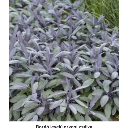
Bordó levelű orvosi zsálya