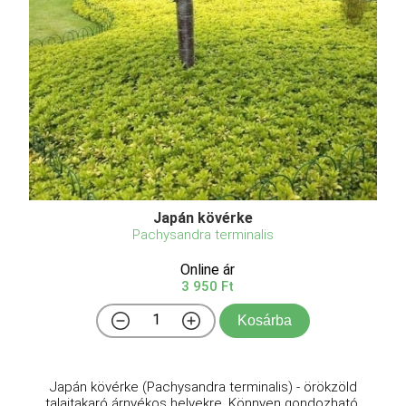
Japán kövérke
Pachysandra terminalis
Online ár
3 950 Ft
Kosárba
Japán kövérke (Pachysandra terminalis) - örökzöld
talajtakaró árnyékos helyekre. Könnyen gondozható,