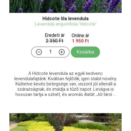
Hidcote lila levendula
Lavandula angustifolia 'Hidcote'
Eredeti ár
Online ár
2 350 Ft
1 950 Ft
Kosárba
A Hidcote levendula az egyik kedvenc
levendulafajtánk. Kiválóan fejlődik, igen stabil növény.
Kiültetve kevés betegsége van, viszont jól ellenáll a
szárazságnak, és imádja a tűző napot. Levágva is
hosszan tartja a színét, és aromás illatát. Jól társí ...