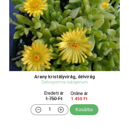
Arany kristályvirág, délvirág
Delosperma nubigenum
Eredeti ár
Online ár
1 750 Ft
1 450 Ft
Kosárba