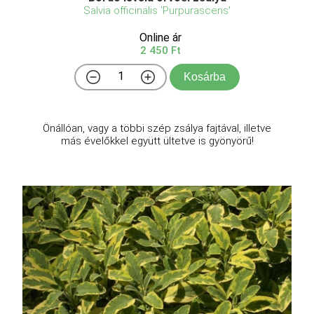
Salvia officinalis 'Purpurascens'
Online ár
2 450 Ft
Kosárba
Önállóan, vagy a többi szép zsálya fajtával, illetve
más évelőkkel együtt ültetve is gyönyörű!