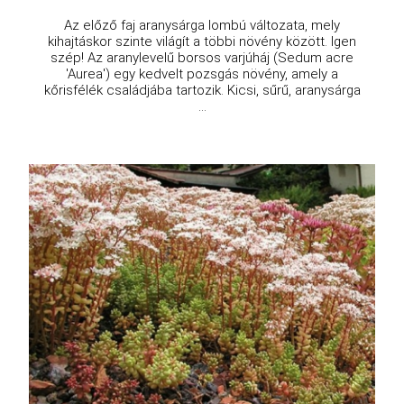
Az előző faj aranysárga lombú változata, mely
kihajtáskor szinte világít a többi növény között. Igen
szép! Az aranylevelű borsos varjúháj (Sedum acre
'Aurea') egy kedvelt pozsgás növény, amely a
kőrisfélék családjába tartozik. Kicsi, sűrű, aranysárga
...