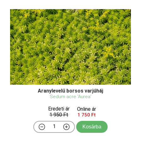
Aranylevelű borsos varjúháj
Sedum acre 'Aurea'
Eredeti ár
Online ár
1 950 Ft
1 750 Ft
Kosárba