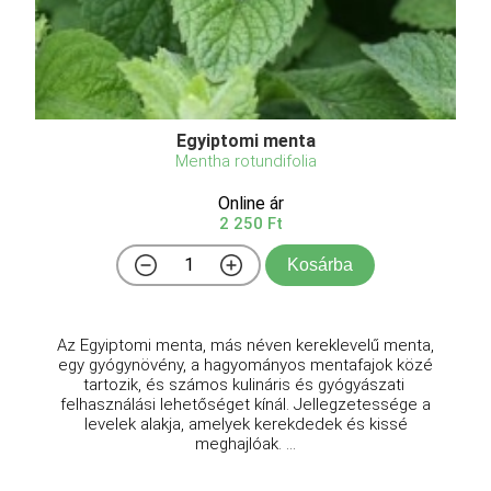
Egyiptomi menta
Mentha rotundifolia
Online ár
2 250 Ft
Kosárba
Az Egyiptomi menta, más néven kereklevelű menta,
egy gyógynövény, a hagyományos mentafajok közé
tartozik, és számos kulináris és gyógyászati ​​
felhasználási lehetőséget kínál. Jellegzetessége a
levelek alakja, amelyek kerekdedek és kissé
meghajlóak. ...