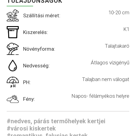
TULAJDONSÁGOK
10-20 cm
Szállítási méret:
K1
Kiszerelés:
Talajtakaró
Növényforma:
Átlagos vízigényű
Nedvesség:
Talajban nem válogat
PH:
Napos- félárnyékos helyre
Fény:
#nedves, párás termőhelyek kertjei
#városi kiskertek
#romantikus, falusias kertek