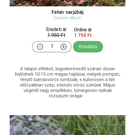
Fehér varjúháj
Sedum album
Eredeti ár
Online ár
1 950 Ft
1 750 Ft
Kosárba
A talajon elfekvő, legyökeresedő szárain dúsan
fejlődnek 10-15 cm magas hajtásai, melyek pompás,
fénylő barnásvörös lombúak, s különösen a téli
időszakban szép, intenzív vörös színűek. Május
végétől nagy ernyőkben, tömegesen nyílnak
rózsaszín virágai ...