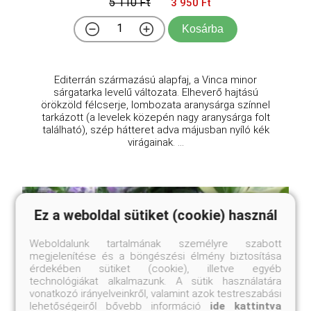
5 110 Ft
3 950 Ft
Kosárba
Editerrán származású alapfaj, a Vinca minor
sárgatarka levelű változata. Elheverő hajtású
örökzöld félcserje, lombozata aranysárga színnel
tarkázott (a levelek közepén nagy aranysárga folt
található), szép hátteret adva májusban nyíló kék
virágainak. ...
Ez a weboldal sütiket (cookie) használ
Weboldalunk tartalmának személyre szabott
megjelenítése és a böngészési élmény biztosítása
érdekében sütiket (cookie), illetve egyéb
technológiákat alkalmazunk. A sütik használatára
vonatkozó irányelveinkről, valamint azok testreszabási
lehetőségeiről bővebb információ
ide kattintva