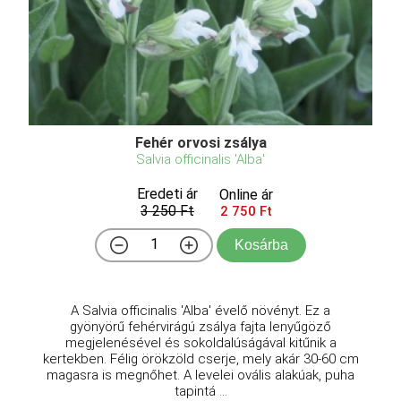
Fehér orvosi zsálya
Salvia officinalis 'Alba'
Eredeti ár
Online ár
3 250 Ft
2 750 Ft
Kosárba
A Salvia officinalis 'Alba' évelő növényt. Ez a
gyönyörű fehérvirágú zsálya fajta lenyűgöző
megjelenésével és sokoldalúságával kitűnik a
kertekben. Félig örökzöld cserje, mely akár 30-60 cm
magasra is megnőhet. A levelei ovális alakúak, puha
tapintá ...