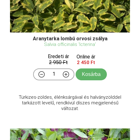
Aranytarka lombú orvosi zsálya
Salvia officinalis 'Icterina'
Eredeti ár
Online ár
2 950 Ft
2 450 Ft
Kosárba
Türkizes-zöldes, élénksárgával és halványzölddel
tarkázott levelű, rendkívül díszes megjelenésű
változat.