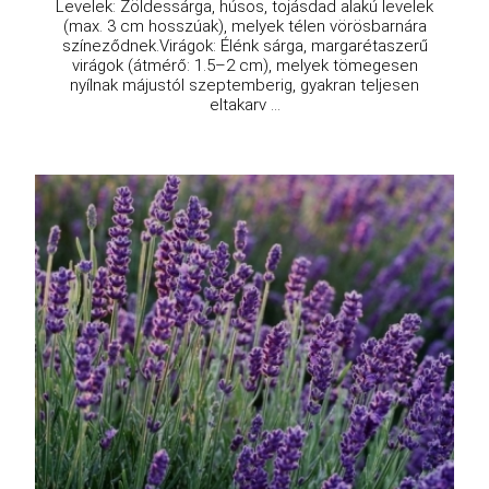
Levelek: Zöldessárga, húsos, tojásdad alakú levelek
(max. 3 cm hosszúak), melyek télen vörösbarnára
színeződnek.Virágok: Élénk sárga, margarétaszerű
virágok (átmérő: 1.5–2 cm), melyek tömegesen
nyílnak májustól szeptemberig, gyakran teljesen
eltakarv ...