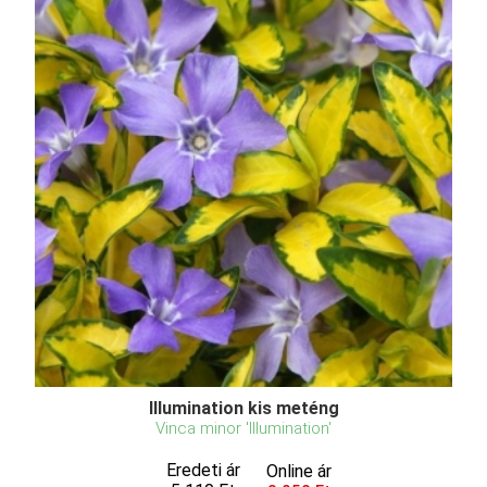
Illumination kis meténg
Vinca minor 'Illumination'
Eredeti ár
Online ár