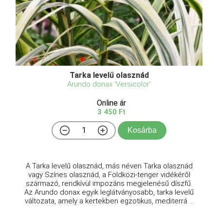
Tarka levelű olasznád
Arundo donax 'Versicolor'
Online ár
3 450 Ft
Kosárba
A Tarka levelű olasznád, más néven Tarka olasznád
vagy Színes olasznád, a Földközi-tenger vidékéről
származó, rendkívül impozáns megjelenésű díszfű.
Az Arundo donax egyik leglátványosabb, tarka levelű
változata, amely a kertekben egzotikus, mediterrá ...