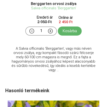
Berggarten orvosi zsálya
Salvia officinalis 'Berggarten'
Eredeti ár
Online ár
2 950 Ft
2 450 Ft
Kosárba
A Salvia officinalis 'Berggarten', vagy más néven
orvosi zsálya, egy kompakt fásodó szárú félcserje
mely 60-100 cm magasra is megnő. Ez a fajta a
hagyományos orvosi zsályához képest alacsonyabb
és sűrűbb növekedésű, így ideális a kisebb kertekbe
vagy ...
Hasonló termékeink