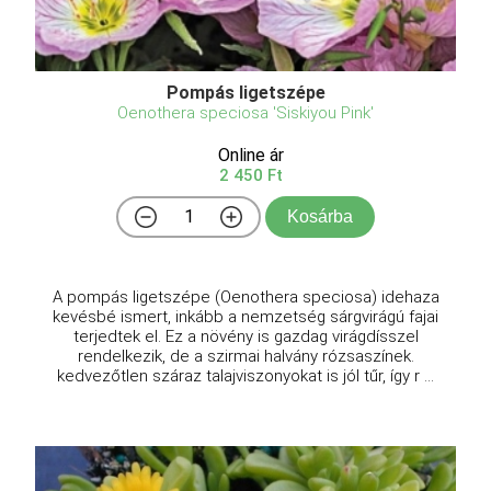
Pompás ligetszépe
Oenothera speciosa 'Siskiyou Pink'
Online ár
2 450 Ft
Kosárba
A pompás ligetszépe (Oenothera speciosa) idehaza
kevésbé ismert, inkább a nemzetség sárgvirágú fajai
terjedtek el. Ez a növény is gazdag virágdísszel
rendelkezik, de a szirmai halvány rózsaszínek.
kedvezőtlen száraz talajviszonyokat is jól tűr, így r ...