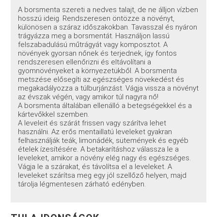
A borsmenta szereti a nedves talajt, de ne álljon vízben
hosszú ideig. Rendszeresen öntözze a növényt,
különösen a száraz időszakokban. Tavasszal és nyáron
trágyázza meg a borsmentát. Használjon lassú
felszabadulású műtrágyát vagy komposztot. A
növények gyorsan nőnek és terjednek, így fontos
rendszeresen ellenőrizni és eltávolítani a
gyomnövényeket a környezetükből. A borsmenta
metszése elősegíti az egészséges növekedést és
megakadályozza a túlburjánzást. Vágja vissza a növényt
az évszak végén, vagy amikor túl nagyra nő!
A borsmenta általában ellenálló a betegségekkel és a
kártevőkkel szemben.
A leveleit és szárát frissen vagy szárítva lehet
használni. Az erős mentaillatú leveleket gyakran
felhasználják teák, limonádék, sütemények és egyéb
ételek ízesítésére. A betakarításhoz válassza le a
leveleket, amikor a növény elég nagy és egészséges.
Vágja le a szárakat, és távolítsa el a leveleket. A
leveleket szárítsa meg egy jól szellőző helyen, majd
tárolja légmentesen zárható edényben.