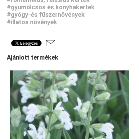
#gyümölcsös és konyhakertek
#gyógy-és fűszernövények
#illatos növények
Ajánlott termékek