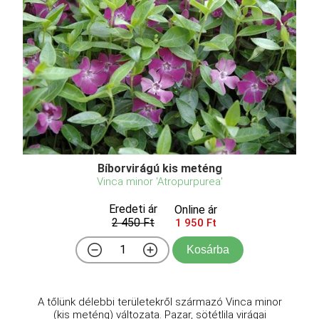
Bíborvirágú kis meténg
Vinca minor 'Atropurpurea'
Eredeti ár
Online ár
2 450 Ft
1 950 Ft
Kosárba
A tőlünk délebbi területekről származó Vinca minor
(kis meténg) változata. Pazar, sötétlila virágai