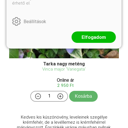
érhető el.
Beállítások
Elfogadom
Tarka nagy meténg
Vinca major 'Variegata'
Online ár
2 950 Ft
Kosárba
Kedves kis kúszónövény, leveleinek szegélye
krémfehér, de a levéllemez is krémfehérrel
márványozott. Égszínkék virágai májusban nyílnak.