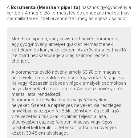
A
Borsmenta (Mentha x piperita)
hasznos gyógynövény a
kertben. A megfelelő termesztés és gondozás mellett friss
mentaillattal és ízzel örvendezteti meg az egész családot.
Mentha x piperita, vagy közismert nevén borsmenta,
egy gyógynövény, amelyet gyakran termesztenek
kertekben és konyhakertekben. Az erős illata és frissítő
íze miatt népszerűsége a világ számos részén
elterjedt.
A borsmenta évelő növény, amely 30-90 cm magasra
nő. Levelei sötétzöldek és kissé fogazottak. Virágai kis
lila vagy rózsaszín csöves virágok, amelyek csomókban
helyezkednek el a szár tetején. Az egész növény erős
mentaillattal rendelkezik
A borsmenta kedveli a napos vagy félárnyékos
helyeket. Szereti a napfényes helyeket, de részleges
árnyékban is szépen fejlődik. Előnyben részesíti a jó
vízelvezetésű talajokat. Kiválóan teljesít a laza,
tápanyagban gazdag földben. A savas vagy lúgos
talajtól el kell kerülni. Ültetéskor tartson a növények
között 30-45 cm távolságot.