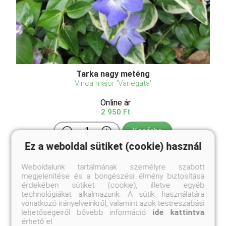
Tarka nagy meténg
Vinca major 'Variegata'
Online ár
2 950 Ft
Kosárba
Ez a weboldal sütiket (cookie) használ
Weboldalunk tartalmának személyre szabott
Kedves kis kúszónövény, leveleinek szegélye
megjelenítése és a böngészési élmény biztosítása
krémfehér, de a levéllemez is krémfehérrel
érdekében sütiket (cookie), illetve egyéb
márványozott. Égszínkék virágai májusban nyílnak.
technológiákat alkalmazunk. A sütik használatára
MInden kerttípusban jól alkalmazható. Egészen
vonatkozó irányelveinkről, valamint azok testreszabási
árnyékos helyeken ls jól mutat, ilyen helyeken is
lehetőségeiről bővebb információ
ide kattintva
hozzák a levelei ...
érhető el.