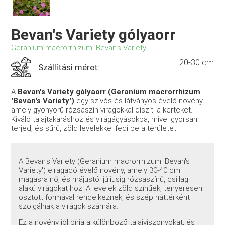
Bevan's Variety gólyaorr
Geranium macrorrhizum 'Bevan's Variety'
20-30 cm
Szállítási méret:
A
Bevan's Variety gólyaorr (Geranium macrorrhizum
'Bevan's Variety')
egy szívós és látványos évelő növény,
amely gyönyörű rózsaszín virágokkal díszíti a kerteket.
Kiváló talajtakaráshoz és virágágyásokba, mivel gyorsan
terjed, és sűrű, zöld levelekkel fedi be a területet.
A Bevan's Variety (Geranium macrorrhizum 'Bevan's
Variety') elragadó évelő növény, amely 30-40 cm
magasra nő, és májustól júliusig rózsaszínű, csillag
alakú virágokat hoz. A levelek zöld színűek, tenyeresen
osztott formával rendelkeznek, és szép háttérként
szolgálnak a virágok számára.
Ez a növény jól bírja a különböző talajviszonyokat, és