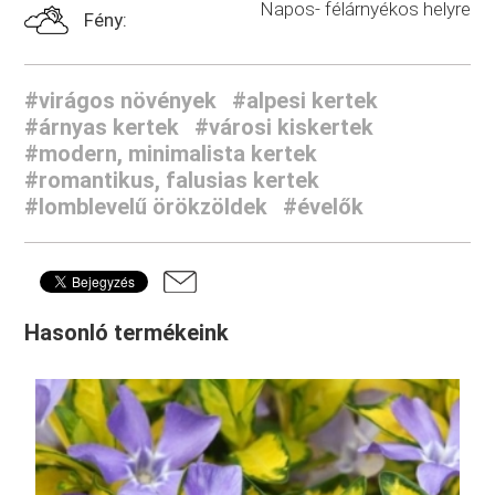
Napos- félárnyékos helyre
Fény:
#virágos növények
#alpesi kertek
#árnyas kertek
#városi kiskertek
#modern, minimalista kertek
#romantikus, falusias kertek
#lomblevelű örökzöldek
#évelők
Hasonló termékeink