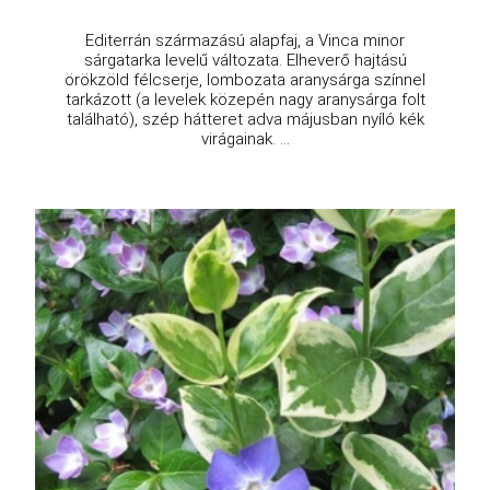
Editerrán származású alapfaj, a Vinca minor
sárgatarka levelű változata. Elheverő hajtású
örökzöld félcserje, lombozata aranysárga színnel
tarkázott (a levelek közepén nagy aranysárga folt
található), szép hátteret adva májusban nyíló kék
virágainak. ...