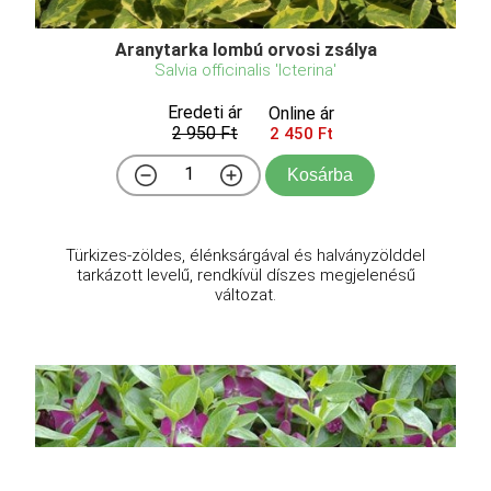
Aranytarka lombú orvosi zsálya
Salvia officinalis 'Icterina'
Eredeti ár
Online ár
2 950 Ft
2 450 Ft
Kosárba
Türkizes-zöldes, élénksárgával és halványzölddel
tarkázott levelű, rendkívül díszes megjelenésű
változat.