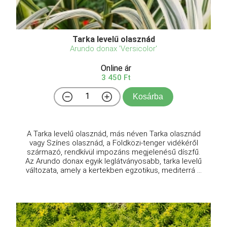
Tarka levelű olasznád
Arundo donax 'Versicolor'
Online ár
3 450 Ft
Kosárba
A Tarka levelű olasznád, más néven Tarka olasznád
vagy Színes olasznád, a Földközi-tenger vidékéről
származó, rendkívül impozáns megjelenésű díszfű.
Az Arundo donax egyik leglátványosabb, tarka levelű
változata, amely a kertekben egzotikus, mediterrá ...