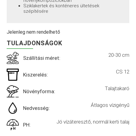
növénykompozíciókban
Sziklakertek és konténeres ültetések
szépítésére
Jelenleg nem rendelhető
TULAJDONSÁGOK
20-30 cm
Szállítási méret:
CS 12
Kiszerelés:
Talajtakaró
Növényforma:
Átlagos vízigényű
Nedvesség:
Jó vízáteresztő, normál kerti talaj
PH: