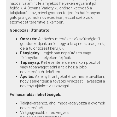
napos, valamint félárnyékos helyeken egyaránt jól
fejlődik. A Bevan's Variety különösen kedvező a
talajtakaráshoz, mivel gyorsan terjed és hatékonyan
gátolja a gyomok növekedését, ezzel szép zöld
szőnyeget teremtve a kertben.
Gondozási Útmutató:
Öntözés:
A növény mérsékelt vízszükségletű;
gondoskodjunk arról, hogy a talaj ne száradjon ki,
de a túlöntözést kerüljük.
Fényigény:
Legjobban napsütéses vagy
félárnyékos helyeken fejlődik.
Tápanyag:
Két évente érdemes komposztot
vagy tápanyagot adni a talajhoz a jobb
növekedés érdekében.
Ápolás:
Az elnyílt virágokat érdemes eltávolítani,
hogy serkentsük a további virágzást. Tavasszal a
növényt ajánlott visszavágni.
Felhasználási lehetőségek:
Talajtakaráshoz, ahol megakadályozza a gyomok
növekedését
Virágágyásokban és vegyes