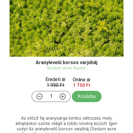
Aranylevelű borsos varjúháj
Sedum acre 'Aurea'
Eredeti ár
Online ár
1 950 Ft
1 750 Ft
Kosárba
Az előző faj aranysárga lombú változata, mely
kihajtáskor szinte világít a többi növény között. Igen
szép! Az aranylevelű borsos varjúháj (Sedum acre