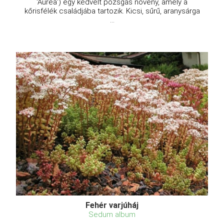
'Aurea') egy kedvelt pozsgás növény, amely a
kőrisfélék családjába tartozik. Kicsi, sűrű, aranysárga
...
Fehér varjúháj
Sedum album