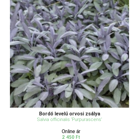
Bordó levelű orvosi zsálya
Salvia officinalis 'Purpurascens'
Online ár
2 450 Ft