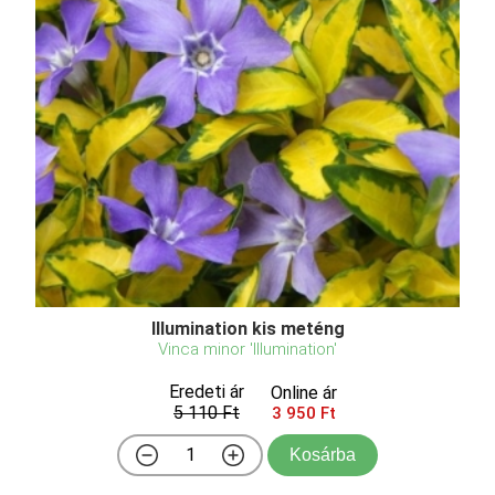
Illumination kis meténg
Vinca minor 'Illumination'
Eredeti ár
Online ár
5 110 Ft
3 950 Ft
Kosárba