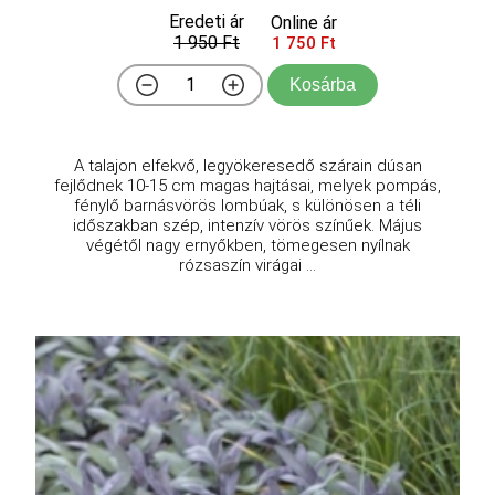
Eredeti ár
Online ár
1 950 Ft
1 750 Ft
Kosárba
A talajon elfekvő, legyökeresedő szárain dúsan
fejlődnek 10-15 cm magas hajtásai, melyek pompás,
fénylő barnásvörös lombúak, s különösen a téli
időszakban szép, intenzív vörös színűek. Május
végétől nagy ernyőkben, tömegesen nyílnak
rózsaszín virágai ...