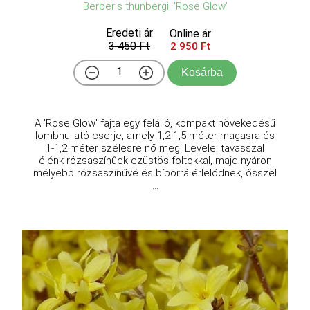
Berberis thunbergii 'Rose Glow'
Eredeti ár
Online ár
3 450 Ft
2 950 Ft
Kosárba
A 'Rose Glow' fajta egy felálló, kompakt növekedésű
lombhullató cserje, amely 1,2-1,5 méter magasra és
1-1,2 méter szélesre nő meg. Levelei tavasszal
élénk rózsaszínűek ezüstös foltokkal, majd nyáron
mélyebb rózsaszínűvé és bíborrá érlelődnek, ősszel
...