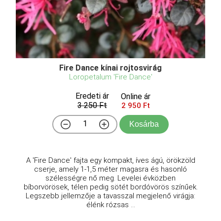
Fire Dance kínai rojtosvirág
Loropetalum 'Fire Dance'
Eredeti ár
Online ár
3 250 Ft
2 950 Ft
Kosárba
A 'Fire Dance' fajta egy kompakt, íves ágú, örökzöld
cserje, amely 1-1,5 méter magasra és hasonló
szélességre nő meg. Levelei évközben
bíborvörösek, télen pedig sötét bordóvörös színűek.
Legszebb jellemzője a tavasszal megjelenő virágja:
élénk rózsas ...