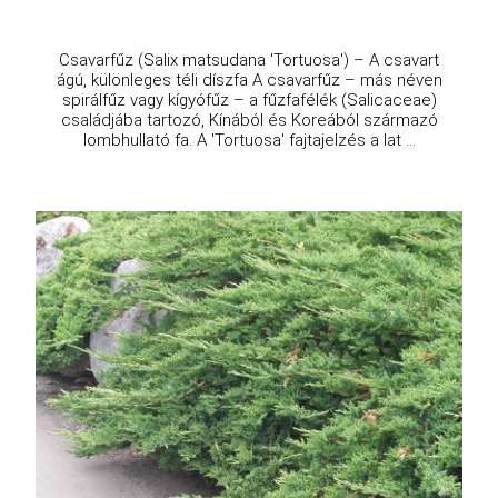
Csavarfűz (Salix matsudana 'Tortuosa') – A csavart
ágú, különleges téli díszfa A csavarfűz – más néven
spirálfűz vagy kígyófűz – a fűzfafélék (Salicaceae)
családjába tartozó, Kínából és Koreából származó
lombhullató fa. A 'Tortuosa' fajtajelzés a lat ...