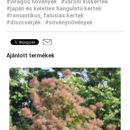
#virágos növények
#városi kiskertek
#japán és keleties hangulatú kertek
#romantikus, falusias kertek
#díszcserjék
#sövénynövények
Ajánlott termékek