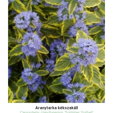
Aranytarka kékszakáll
Caryopteris clandonensis 'Summer Sorbet'