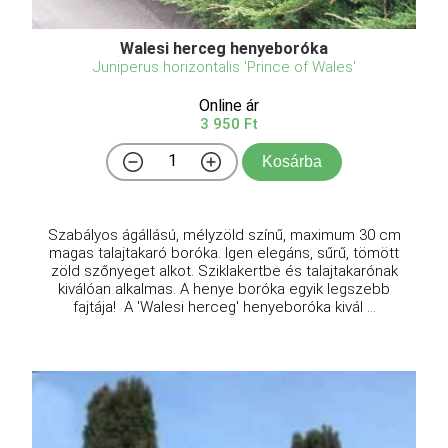
Walesi herceg henyeboróka
Juniperus horizontalis 'Prince of Wales'
Online ár
3 950 Ft
Kosárba
Szabályos ágállású, mélyzöld színű, maximum 30 cm
magas talajtakaró boróka. Igen elegáns, sűrű, tömött
zöld szőnyeget alkot. Sziklakertbe és talajtakarónak
kiválóan alkalmas. A henye boróka egyik legszebb
fajtája! A 'Walesi herceg' henyeboróka kivál ...