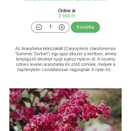
Online ár
2 950 Ft
Kosárba
Az Aranytarka kékszakáll (Caryopteris clandonensis
'Summer Sorbet') egy igazi ékszer a kertben, amely
lenyűgöző látványt nyújt egész nyáron át. A növény
színes levelei aranytarka és zöld színűek, melyek a
napfényben csodálatosan ragyognak. A nyári hó ...