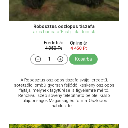
Robosztus oszlopos tiszafa
Taxus baccata 'Fastigiata Robusta'
Eredeti ár
Online ár
4 950 Ft
4 450 Ft
Kosárba
A Robosztus oszlopos tiszafa svájci eredetű,
sötétzöld lombú, gyorsan fejlődő, keskeny oszlopos
fajtája, melynek fagytűrése is figyelemre méltó.
Rendkívül szép sövény telepíthető belőle! Külső
tulajdonságok Magasság és forma: Oszlopos
habitus, fel ...