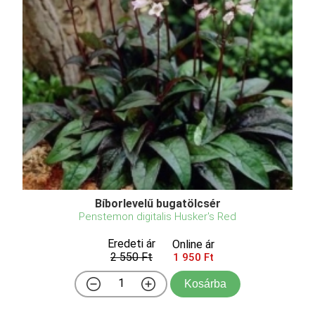
Bíborlevelű bugatölcsér
Penstemon digitalis Husker's Red
Eredeti ár
Online ár
2 550 Ft
1 950 Ft
Kosárba