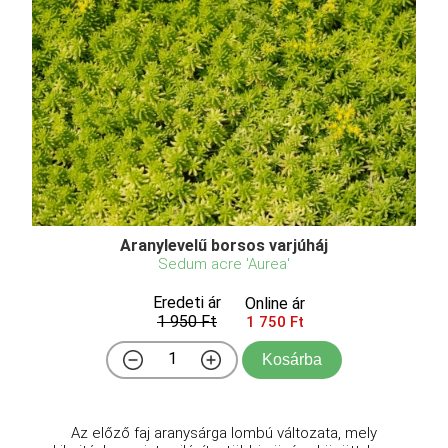
Aranylevelű borsos varjúháj
Sedum acre 'Aurea'
Eredeti ár
Online ár
1 950 Ft
1 750 Ft
Kosárba
Az előző faj aranysárga lombú változata, mely