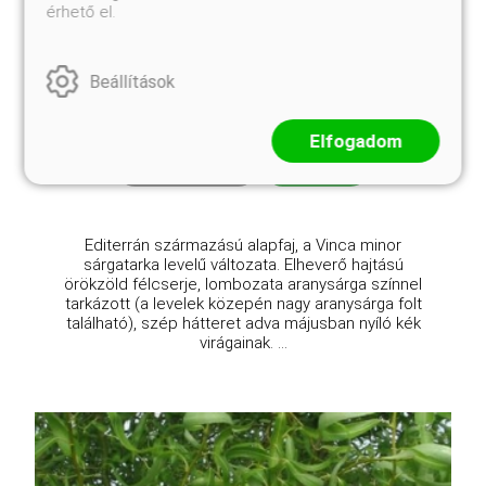
érhető el.
Illumination kis meténg
Vinca minor 'Illumination'
Beállítások
Eredeti ár
Online ár
5 110 Ft
3 950 Ft
Elfogadom
Kosárba
Editerrán származású alapfaj, a Vinca minor
sárgatarka levelű változata. Elheverő hajtású
örökzöld félcserje, lombozata aranysárga színnel
tarkázott (a levelek közepén nagy aranysárga folt
található), szép hátteret adva májusban nyíló kék
virágainak. ...