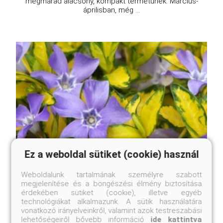
megmarad alacsony, kompakt termetűnek. Március-
áprilisban, még ...
Ez a weboldal sütiket (cookie) használ
Weboldalunk tartalmának személyre szabott
megjelenítése és a böngészési élmény biztosítása
érdekében sütiket (cookie), illetve egyéb
technológiákat alkalmazunk. A sütik használatára
vonatkozó irányelveinkről, valamint azok testreszabási
lehetőségeiről bővebb információ
ide kattintva