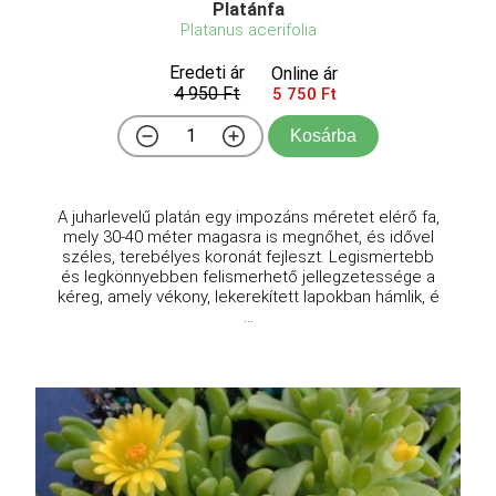
Platánfa
Platanus acerifolia
Eredeti ár
Online ár
4 950 Ft
5 750 Ft
Kosárba
A juharlevelű platán egy impozáns méretet elérő fa,
mely 30-40 méter magasra is megnőhet, és idővel
széles, terebélyes koronát fejleszt. Legismertebb
és legkönnyebben felismerhető jellegzetessége a
kéreg, amely vékony, lekerekített lapokban hámlik, é
...