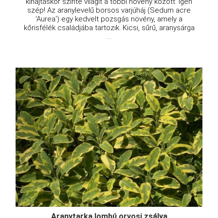
kihajtáskor szinte világít a többi növény között. Igen
szép! Az aranylevelű borsos varjúháj (Sedum acre
'Aurea') egy kedvelt pozsgás növény, amely a
kőrisfélék családjába tartozik. Kicsi, sűrű, aranysárga
...
Aranytarka lombú orvosi zsálya