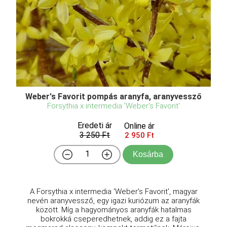
Weber's Favorit pompás aranyfa, aranyvessző
Forsythia x intermedia 'Weber's Favorit'
Eredeti ár
Online ár
3 250 Ft
2 950 Ft
Kosárba
A Forsythia x intermedia 'Weber's Favorit', magyar
nevén aranyvessző, egy igazi kuriózum az aranyfák
között. Míg a hagyományos aranyfák hatalmas
bokrokká cseperedhetnek, addig ez a fajta