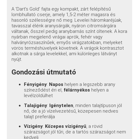
A 'Dart's Gold' fajta egy kompakt, zárt felépítésű
lombhullató cserje, amely 1,5-2 méter magasra és
hasonló szélességre nő meg. Levelei háromkaréjúak,
tavasszal élénk aranysárgák, nyáron citromsárgára
váltanak, ősszel pedig aranybarnás színt öltenek. A kora
nyárban megjelenő virágai aprók, fehér vagy
halványrózsaszínűek, ernyős virágzatokban, melyeket
vörös terméshüvelyek követnek. A virágok kontrasztot
alkotnak a sárga levelekkel, ami különleges látványt
nyújt.
Gondozási útmutató
Fényigény
:
Napos
helyen a legszebb arany
színeződést éri el,
félárnyékos
helyen a
levélzöldülhet
Talajigény
:
Igénytelen
, minden talajtípuson jól
nő, de a jó vízelvezetésű, közepesen nedves
talajt preferálja
Vízigény
:
Közepes vízigényű
, a rövid
szárazságot jól tűri, de a tartós szárazságot nem
kedveli