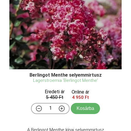
Berlingot Menthe selyemmirtusz
Lagerstroemia 'Berlingot Menthe'
Eredeti ár
Online ár
5 450 Ft
4 950 Ft
Kosárba
A Berlingot Menthe kínai selyemmirtusz