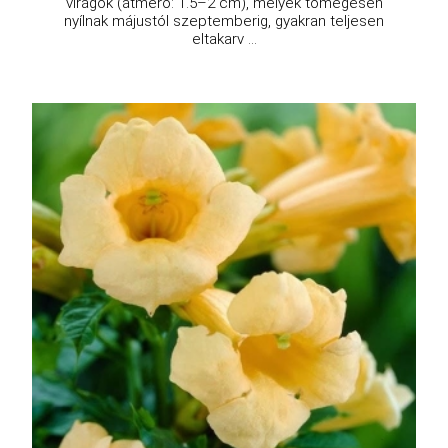
virágok (átmérő: 1.5–2 cm), melyek tömegesen
nyílnak májustól szeptemberig, gyakran teljesen
eltakarv ...