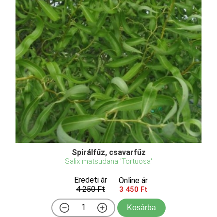
Spirálfűz, csavarfűz
Salix matsudana 'Tortuosa'
Eredeti ár
Online ár
4 250 Ft
3 450 Ft
Kosárba