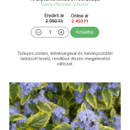
Salvia officinalis 'Icterina'
Eredeti ár
Online ár
2 950 Ft
2 450 Ft
Kosárba
Türkizes-zöldes, élénksárgával és halványzölddel
tarkázott levelű, rendkívül díszes megjelenésű
változat.