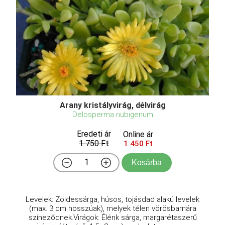
Arany kristályvirág, délvirág
Delosperma nubigenum
Eredeti ár
Online ár
1 750 Ft
1 450 Ft
Kosárba
Levelek: Zöldessárga, húsos, tojásdad alakú levelek
(max. 3 cm hosszúak), melyek télen vörösbarnára
színeződnek.Virágok: Élénk sárga, margarétaszerű