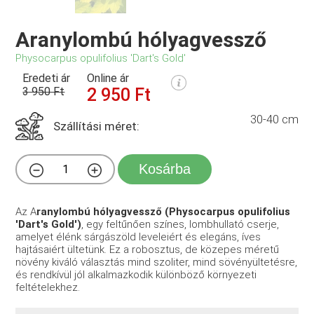
Aranylombú hólyagvessző
Physocarpus opulifolius 'Dart's Gold'
Eredeti ár
Online ár
3 950 Ft
2 950 Ft
30-40 cm
Szállítási méret:
Kosárba
Az A
ranylombú hólyagvessző (Physocarpus opulifolius
'Dart's Gold')
, egy feltűnően színes, lombhullató cserje,
amelyet élénk sárgászöld leveleiért és elegáns, íves
hajtásaiért ültetünk. Ez a robosztus, de közepes méretű
növény kiváló választás mind szoliter, mind sövényültetésre,
és rendkívül jól alkalmazkodik különböző környezeti
feltételekhez.