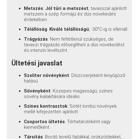
Metszés
:
Jól tűri a metszést
, tavasszal ajánlott
metszeni a szép formájú és dús növekedés
érdekében
Télállóság
:
Kiváló télállóságú
, -30°C-ig is ellenáll
Trágyázás
: Nem feltétlenül szükséges, de
tavaszi trágyázás elősegítheti a dús növekedést
és intenzív levélszínt
Ültetési javaslat
Szoliter növényként
: Díszcserjeként lenyűgöző
hatású
Sövényként
: Közepes magasságú, színes
sövény kialakítására ideális
Színes kontrasztok
: Sötét lombú növények
mellé kifejezetten ajánlott
Csoportos ültetés
: Térhatárolóként vagy
kiemelőként
Társítás
: Bordó levelű fajtákkal, örökzöldekkel,