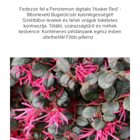
Fedezze fel a Penstemon digitalis 'Husker Red' -
Bíborlevelű Bugatölcsér különlegességét!
Sötétbíbor levelek és fehér virágok tökéletes
kontrasztja. Télálló, szárazságtűrő és méhek
kedvence. Konténeres példányaink egész évben
ültethetők! Főbb jellemz ...