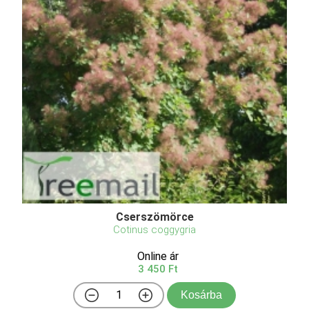
Cserszömörce
Cotinus coggygria
Online ár
3 450 Ft
Kosárba