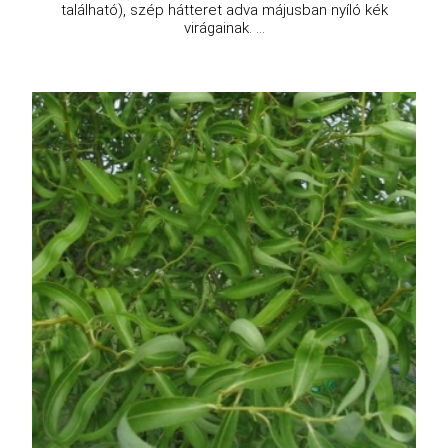
található), szép hátteret adva májusban nyíló kék
virágainak. ...