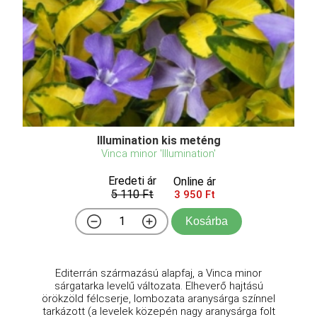
Illumination kis meténg
Vinca minor 'Illumination'
Eredeti ár
Online ár
5 110 Ft
3 950 Ft
Kosárba
Editerrán származású alapfaj, a Vinca minor
sárgatarka levelű változata. Elheverő hajtású
örökzöld félcserje, lombozata aranysárga színnel
tarkázott (a levelek közepén nagy aranysárga folt