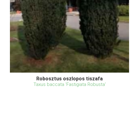
Robosztus oszlopos tiszafa
Taxus baccata 'Fastigiata Robusta'
Eredeti ár
Online ár
4 950 Ft
4 450 Ft
Kosárba
A Robosztus oszlopos tiszafa svájci eredetű,