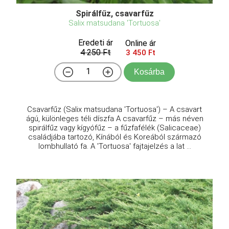
Spirálfűz, csavarfűz
Salix matsudana 'Tortuosa'
Eredeti ár
Online ár
4 250 Ft
3 450 Ft
Kosárba
Csavarfűz (Salix matsudana 'Tortuosa') – A csavart
ágú, különleges téli díszfa A csavarfűz – más néven
spirálfűz vagy kígyófűz – a fűzfafélék (Salicaceae)
családjába tartozó, Kínából és Koreából származó
lombhullató fa. A 'Tortuosa' fajtajelzés a lat ...