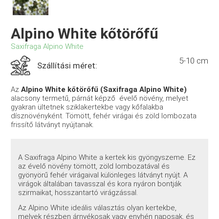
Alpino White kőtörőfű
Saxifraga Alpino White
5-10 cm
Szállítási méret:
Az
Alpino White kőtörőfű (Saxifraga Alpino White)
alacsony termetű, párnát képző évelő növény, melyet
gyakran ültetnek sziklakertekbe vagy kőfalakba
dísznövényként. Tömött, fehér virágai és zöld lombozata
frissítő látványt nyújtanak.
A Saxifraga Alpino White a kertek kis gyöngyszeme. Ez
az évelő növény tömött, zöld lombozatával és
gyönyörű fehér virágaival különleges látványt nyújt. A
virágok általában tavasszal és kora nyáron bontják
szirmaikat, hosszantartó virágzással.
Az Alpino White ideális választás olyan kertekbe,
melyek részben árnyékosak vagy enyhén naposak, és