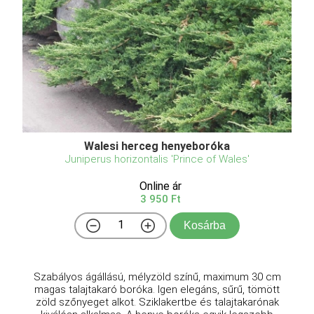
Walesi herceg henyeboróka
Juniperus horizontalis 'Prince of Wales'
Online ár
3 950 Ft
Kosárba
Szabályos ágállású, mélyzöld színű, maximum 30 cm
magas talajtakaró boróka. Igen elegáns, sűrű, tömött
zöld szőnyeget alkot. Sziklakertbe és talajtakarónak