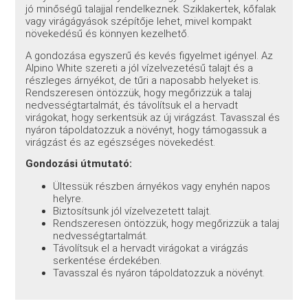
jó minőségű talajjal rendelkeznek. Sziklakertek, kőfalak
vagy virágágyások szépítője lehet, mivel kompakt
növekedésű és könnyen kezelhető.
A gondozása egyszerű és kevés figyelmet igényel. Az
Alpino White szereti a jól vízelvezetésű talajt és a
részleges árnyékot, de tűri a naposabb helyeket is.
Rendszeresen öntözzük, hogy megőrizzük a talaj
nedvességtartalmát, és távolítsuk el a hervadt
virágokat, hogy serkentsük az új virágzást. Tavasszal és
nyáron tápoldatozzuk a növényt, hogy támogassuk a
virágzást és az egészséges növekedést.
Gondozási útmutató:
Ültessük részben árnyékos vagy enyhén napos
helyre.
Biztosítsunk jól vízelvezetett talajt.
Rendszeresen öntözzük, hogy megőrizzük a talaj
nedvességtartalmát.
Távolítsuk el a hervadt virágokat a virágzás
serkentése érdekében.
Tavasszal és nyáron tápoldatozzuk a növényt.