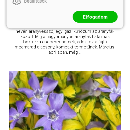
Beállítások
Kosárba
Elfogadom
A Forsythia x intermedia 'Weber's Favorit', magyar
nevén aranyvessző, egy igazi kuriózum az aranyfák
között. Míg a hagyományos aranyfák hatalmas
bokrokká cseperedhetnek, addig ez a fajta
megmarad alacsony, kompakt termetűnek. Március-
áprilisban, még ...