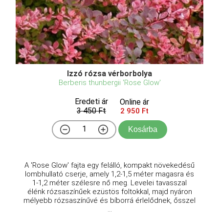
Izzó rózsa vérborbolya
Berberis thunbergii 'Rose Glow'
Eredeti ár
Online ár
3 450 Ft
2 950 Ft
Kosárba
A 'Rose Glow' fajta egy felálló, kompakt növekedésű
lombhullató cserje, amely 1,2-1,5 méter magasra és
1-1,2 méter szélesre nő meg. Levelei tavasszal
élénk rózsaszínűek ezüstös foltokkal, majd nyáron
mélyebb rózsaszínűvé és bíborrá érlelődnek, ősszel
...