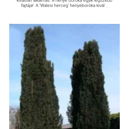
kiválóan alkalmas. A henye boróka egyik legszebb
fajtája! A 'Walesi herceg' henyeboróka kivál ...