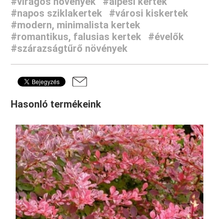
#virágos növények
#alpesi kertek
#napos sziklakertek
#városi kiskertek
#modern, minimalista kertek
#romantikus, falusias kertek
#évelők
#szárazságtűrő növények
Hasonló termékeink