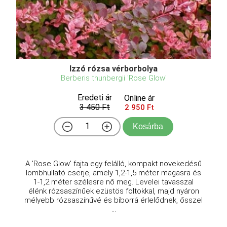
Izzó rózsa vérborbolya
Berberis thunbergii 'Rose Glow'
Eredeti ár
Online ár
3 450 Ft
2 950 Ft
Kosárba
A 'Rose Glow' fajta egy felálló, kompakt növekedésű
lombhullató cserje, amely 1,2-1,5 méter magasra és
1-1,2 méter szélesre nő meg. Levelei tavasszal
élénk rózsaszínűek ezüstös foltokkal, majd nyáron
mélyebb rózsaszínűvé és bíborrá érlelődnek, ősszel
...