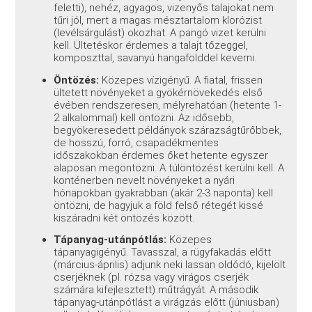
feletti), nehéz, agyagos, vizenyős talajokat nem
tűri jól, mert a magas mésztartalom klorózist
(levélsárgulást) okozhat. A pangó vizet kerülni
kell. Ültetéskor érdemes a talajt tőzeggel,
komposzttal, savanyú hangafölddel keverni.
Öntözés:
Közepes vízigényű. A fiatal, frissen
ültetett növényeket a gyökérnövekedés első
évében rendszeresen, mélyrehatóan (hetente 1-
2 alkalommal) kell öntözni. Az idősebb,
begyökeresedett példányok szárazságtűrőbbek,
de hosszú, forró, csapadékmentes
időszakokban érdemes őket hetente egyszer
alaposan megöntözni. A túlöntözést kerülni kell. A
konténerben nevelt növényeket a nyári
hónapokban gyakrabban (akár 2-3 naponta) kell
öntözni, de hagyjuk a föld felső rétegét kissé
kiszáradni két öntözés között.
Tápanyag-utánpótlás:
Közepes
tápanyagigényű. Tavasszal, a rügyfakadás előtt
(március-április) adjunk neki lassan oldódó, kijelölt
cserjéknek (pl. rózsa vagy virágos cserjék
számára kifejlesztett) műtrágyát. A második
tápanyag-utánpótlást a virágzás előtt (júniusban)