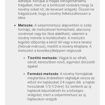
adhatjuk. Kerüljük a magas nitrogéntartalmú
trágyákat, mert az a lombozat rovására megy (a
növény sokat nő, de keveset virágzik). Ősszel ne
trágyázzunk, hogy a növény felkészülhessen a
télre.
Metszés:
A selyemmirtusz alapvetően is szép
formájú, de metszéssel formázható, alacsony
sövénnyé vagy kis fává alakítható, valamint a
növény mérete is korlátozható. A metszés
legjobb időpontja a késő tél vagy a kora tavasz
(február-március), mielőtt a növény kihajtana. A
metszést a következőképpen végezzük:
Tisztító metszés:
Vágjuk ki az elhalt,
sérült, keresztben növő, egymást dörzsölő
ágakat.
Formázó metszés:
A növény formájának
megtartása érdekében vághatjuk vissza az
előző évi hajtásokat 2-4 rügyre (kb. a hajtás
hosszának 1/3-1/2-ére). Ez serkenti az új
hajtások képződését és a bőséges
virágzást, mert a selyemmirtusz az új
hajtásokon virágzik.