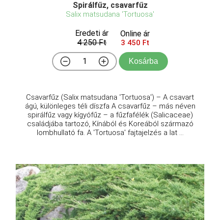
Spirálfűz, csavarfűz
Salix matsudana 'Tortuosa'
Eredeti ár
Online ár
4 250 Ft
3 450 Ft
Kosárba
Csavarfűz (Salix matsudana 'Tortuosa') – A csavart
ágú, különleges téli díszfa A csavarfűz – más néven
spirálfűz vagy kígyófűz – a fűzfafélék (Salicaceae)
családjába tartozó, Kínából és Koreából származó
lombhullató fa. A 'Tortuosa' fajtajelzés a lat ...