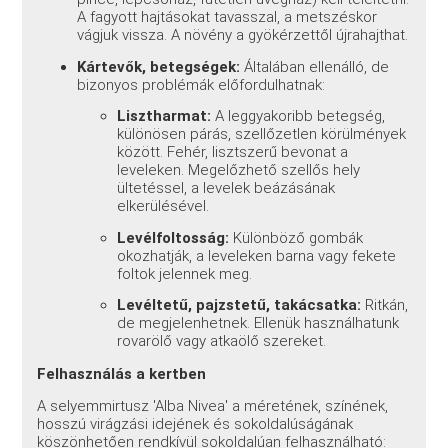
A fagyott hajtásokat tavasszal, a metszéskor
vágjuk vissza. A növény a gyökérzettől újrahajthat.
Kártevők, betegségek:
Általában ellenálló, de
bizonyos problémák előfordulhatnak:
Lisztharmat:
A leggyakoribb betegség,
különösen párás, szellőzetlen körülmények
között. Fehér, lisztszerű bevonat a
leveleken. Megelőzhető szellős hely
ültetéssel, a levelek beázásának
elkerülésével.
Levélfoltosság:
Különböző gombák
okozhatják, a leveleken barna vagy fekete
foltok jelennek meg.
Levéltetű, pajzstetű, takácsatka:
Ritkán,
de megjelenhetnek. Ellenük használhatunk
rovarölő vagy atkaölő szereket.
Felhasználás a kertben
A selyemmirtusz 'Alba Nivea' a méretének, színének,
hosszú virágzási idejének és sokoldalúságának
köszönhetően rendkívül sokoldalúan felhasználható: