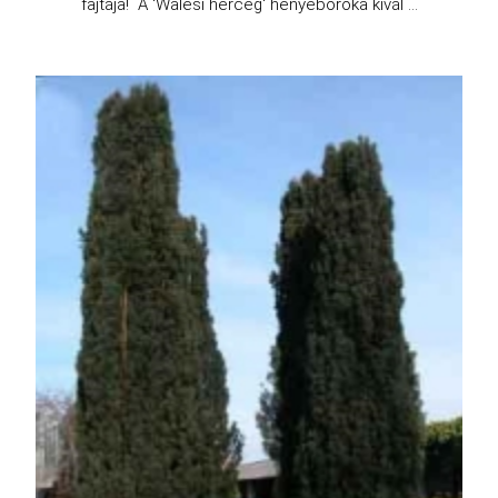
fajtája! A 'Walesi herceg' henyeboróka kivál ...