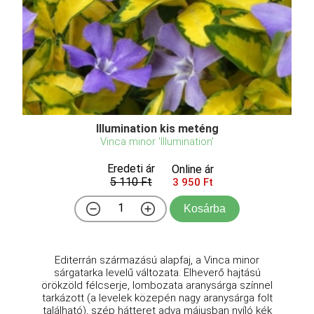
Illumination kis meténg
Vinca minor 'Illumination'
Eredeti ár
Online ár
5 110 Ft
3 950 Ft
Kosárba
Editerrán származású alapfaj, a Vinca minor
sárgatarka levelű változata. Elheverő hajtású
örökzöld félcserje, lombozata aranysárga színnel
tarkázott (a levelek közepén nagy aranysárga folt
található), szép hátteret adva májusban nyíló kék