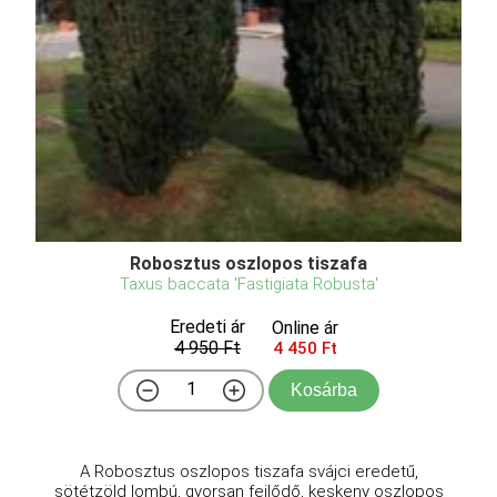
Robosztus oszlopos tiszafa
Taxus baccata 'Fastigiata Robusta'
Eredeti ár
Online ár
4 950 Ft
4 450 Ft
Kosárba
A Robosztus oszlopos tiszafa svájci eredetű,
sötétzöld lombú, gyorsan fejlődő, keskeny oszlopos