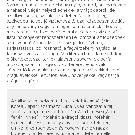
Nyáron (júliustól szeptemberig) nyíló, tömött, bugavirágzatai
a hajtások végén helyezkednek el, a virágok aprók, de
rendkívül sokak, színük tiszta fehér. Napos, meleg,
szélvédett helyet, jó vízáteresztő, laza, közepesen tápdús,
enyhén savanyú vagy semleges kémhatású talajt kedveli, a
meszes talajokat kevésbé tolerálja. Közepes vízigényű, a
fiatal növényeket rendszeresen kell öntözni, az idősebbek
szárazságtűrőbbek. Metszéssel jól formázható,
sarjaztatással bokrosítható, a fagyérzékeny hajtásokat
tavasszal vissza kell vágni. Mediterrán hangulatú kertekbe,
előkertekbe, szoliternek, alacsony sövénynek, sorfa
utcákba, valamint nagyobb konténerekbe is kiváló.
Társítható levendulával, rozmaringgal, díszfüvekkel, fehér
virágú évelőkkel, ezüstös levelű növényekkel vagy sárga
virágú cserjékkel.
Az Alba Nivea selyemmirtusz, Kelet-Ázsiából (Kína,
Korea, Japán) származó, 'Alba Nivea' változat a faj
fehér virágú, nemesített formája. A fajta neve („Alba” =
fehér, „Nivea” = hófehér) a virágok tiszta, hófehér
színére utal. Ez a növény a nyár második felében,
amikor a kertben sok más növény már elvirágzik,
hófehér virágfelhőivel vonzza a tekintetet, emellett