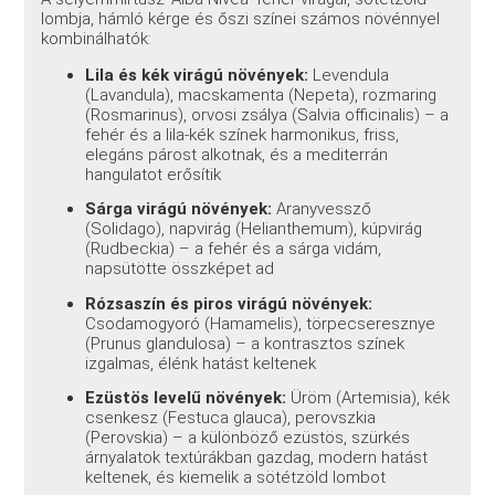
lombja, hámló kérge és őszi színei számos növénnyel
kombinálhatók:
Lila és kék virágú növények:
Levendula
(Lavandula), macskamenta (Nepeta), rozmaring
(Rosmarinus), orvosi zsálya (Salvia officinalis) – a
fehér és a lila-kék színek harmonikus, friss,
elegáns párost alkotnak, és a mediterrán
hangulatot erősítik
Sárga virágú növények:
Aranyvessző
(Solidago), napvirág (Helianthemum), kúpvirág
(Rudbeckia) – a fehér és a sárga vidám,
napsütötte összképet ad
Rózsaszín és piros virágú növények:
Csodamogyoró (Hamamelis), törpecseresznye
(Prunus glandulosa) – a kontrasztos színek
izgalmas, élénk hatást keltenek
Ezüstös levelű növények:
Üröm (Artemisia), kék
csenkesz (Festuca glauca), perovszkia
(Perovskia) – a különböző ezüstös, szürkés
árnyalatok textúrákban gazdag, modern hatást
keltenek, és kiemelik a sötétzöld lombot