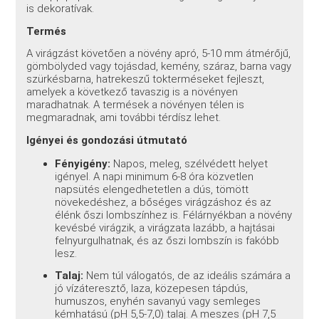
is dekoratívak.
Termés
A virágzást követően a növény apró, 5-10 mm átmérőjű,
gömbölyded vagy tojásdad, kemény, száraz, barna vagy
szürkésbarna, hatrekeszű tokterméseket fejleszt,
amelyek a következő tavaszig is a növényen
maradhatnak. A termések a növényen télen is
megmaradnak, ami további térdísz lehet.
Igényei és gondozási útmutató
Fényigény:
Napos, meleg, szélvédett helyet
igényel. A napi minimum 6-8 óra közvetlen
napsütés elengedhetetlen a dús, tömött
növekedéshez, a bőséges virágzáshoz és az
élénk őszi lombszínhez is. Félárnyékban a növény
kevésbé virágzik, a virágzata lazább, a hajtásai
felnyurgulhatnak, és az őszi lombszín is fakóbb
lesz.
Talaj:
Nem túl válogatós, de az ideális számára a
jó vízáteresztő, laza, közepesen tápdús,
humuszos, enyhén savanyú vagy semleges
kémhatású (pH 5,5-7,0) talaj. A meszes (pH 7,5