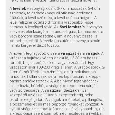
nélkül is kiemelkedően dekoratívvá teszi a növényt.
A
levelek
viszonylag kicsik, 3-7 cm hosszúak, 2-4 cm
szélesek, tojásdadok vagy elliptikusak, átellenes
állásúak, a levél széle ép, a levél csúcsa hegyes. A
levél felszíne sötétzöld, fonáka világosabb, kissé
hamvas. A levélnyél rövid. Az
őszi lombszín
látványos:
a levelek élénksárgára, narancssárgára, barnásvörösre
vagy bordóra színeződnek, ami a növényt ősszel is
kiemeli a kertből. A levélváltás után a növény a simán
hámló kérgével díszít tovább.
A növény legnagyobb dísze a
virágzat
és a
virágok
. A
virágzat a hajtások végén kialakuló, 15-30 cm hosszú,
tömött, bugaszerű, füzéres vagy torzsás fürt. Egy
virágzaton akár 100-200 virág is lehet. A virágok aprók, 2-
4 cm átmérőjűek, hat szirmúak, a szirmok finoman
ráncoltak, hullámosak, selymes tapintásúak, a krepp-
papírra emlékeztetnek. A 'Alba Nivea' fajta virágának
színe tiszta, hófehér, a virágok közepe néha sárgás
vagy zöldessárga. A
virágzási időszak
a nyár
közepétől az őszig (júliustól szeptemberig, néha
október elejéig) tart. A virágok a méheket, a pillangókat,
a poszméheket és más beporzó rovarokat vonzzák. A
nyitott virágok a napos időben a leglátványosabbak, de
a krepp-papír szerű szirmok még részleges árnyékban