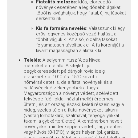
Fiatalító metszés:
Idős, elöregedő
növények esetében a legidősebb ágakat
tőből is kivághatjuk, hogy fiatal, új hajtásokat
serkentsünk.
Kis fa formára nevelés:
Válasszunk ki egy
erős, egyenes középső vezérhajtást, a
többit vágjuk ki. Az alsó, oldalhajtásokat
folyamatosan távolítsuk el. A fa koronáját a
kívánt magasságban alakítsuk ki.
Telelés:
A selyemmirtusz 'Alba Nivea'
mérsékelten télálló. A kifejlett, jól
begyökeresedett példányok rövid ideig
elviselhetik a -10°C és -15°C közötti
hőmérsékletet is, de a fiatal növények és a
hajtásvégek érzékenyebbek a fagyra.
Magyarországon a növényt védett, szélvédett
fekvésbe (déli oldal, házfal mellé) érdemes
ültetni, és az ország északi, keleti részein vagy a
hideg, szeles télen a fiatal növényeket takarni
(vastag lombtakaró, szalmával, fenyőgallyakkal
takarni a gyökérterületet). A konténerben nevelt
növényeket mindenképpen védett, fagymentes
vagy hűvös (0-10°C), világos helyen (pl. garázs,
pince, lépcsőház, fűtetlen üvegház) kell teleltetni.