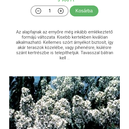
3 900 Ft
Kosárba
Az alapfajnak az ernyőre még inkább emlékeztető
formájú változata. Kisebb kertekben kiválóan
alkalmazható. Kellemes szórt árnyékot biztosít, így
akár teraszok közelébe, vagy pihenésre, kiülésre
szánt kertrészbe is telepíthetjük. Tavasszal bátran
kell ...