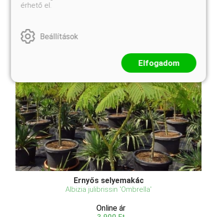
érhető el.
virágfelhővé válik a ...
Beállítások
Elfogadom
Ernyős selyemakác
Albizia julibrissin 'Ombrella'
Online ár