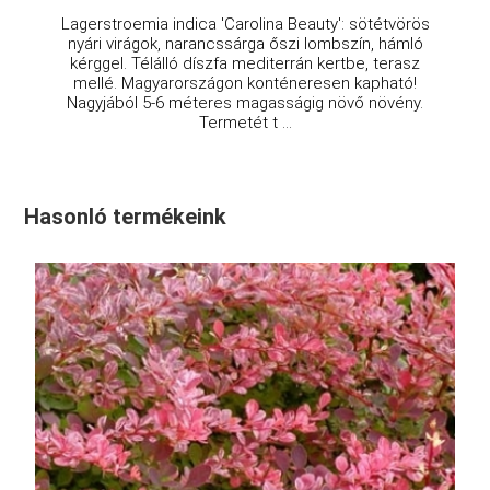
Lagerstroemia indica 'Carolina Beauty': sötétvörös
nyári virágok, narancssárga őszi lombszín, hámló
kérggel. Télálló díszfa mediterrán kertbe, terasz
mellé. Magyarországon konténeresen kapható!
Nagyjából 5-6 méteres magasságig növő növény.
Termetét t ...
Hasonló termékeink