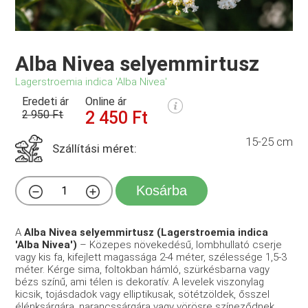
Alba Nivea selyemmirtusz
Lagerstroemia indica 'Alba Nivea'
Eredeti ár
Online ár
2 950 Ft
2 450 Ft
15-25 cm
Szállítási méret:
Kosárba
A
Alba Nivea selyemmirtusz (Lagerstroemia indica
'Alba Nivea')
– Közepes növekedésű, lombhullató cserje
vagy kis fa, kifejlett magassága 2-4 méter, szélessége 1,5-3
méter. Kérge sima, foltokban hámló, szürkésbarna vagy
bézs színű, ami télen is dekoratív. A levelek viszonylag
kicsik, tojásdadok vagy elliptikusak, sötétzöldek, ősszel
élénksárgára, narancssárgára vagy vörösre színeződnek.