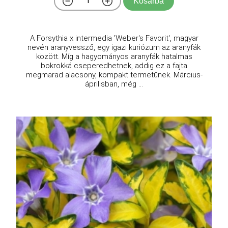
Kosárba
A Forsythia x intermedia 'Weber's Favorit', magyar
nevén aranyvessző, egy igazi kuriózum az aranyfák
között. Míg a hagyományos aranyfák hatalmas
bokrokká cseperedhetnek, addig ez a fajta
megmarad alacsony, kompakt termetűnek. Március-
áprilisban, még ...