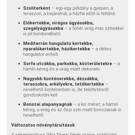
Szoliterként
– egy-egy példány a gyepen, a
teraszon, a bejáratnál, a házfal előtt is feltűnő
Előkertekbe, virágos ágyásokba,
szegélyágyásokba
– a fehér virág más színekkel
is jól kombinálható
Mediterrán hangulatú kertekbe,
nyaralókertekbe, házikertekbe
– a délies
hangulatot erősíti
Sorfa utcákba, parkokba, közterületekre
– a
hámló kéreg és a virág miatt dekoratív
Nagyobb konténerekbe, dézsákba,
teraszokra, erkélyekre, tetőkertekbe
–
nevelhető konténerben is, de teleltetésről
gondoskodni kell
Bonszai alapanyagnak
– a kis méret, a hámló
kéreg, a virág és az őszi szín miatt bonszainak is
nevelhető
Változatos növénytársítások
A selyemmirtusz 'Alba Nivea' fehér virágai, sötétzöld