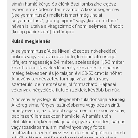
simán hámló kérge és élénk őszi lombszíne egész
évben érdeklődésre tart számot. A közönséges név
(„selyemmirtusz”) mellett ismert még „indiai
selyemmirtusz”, „görög ciprus” vagy „krepp mirtusz”
néven is, utalva a virágszirmok finom, selymes, ráncolt
(krepp-papír szerű) textúrájára.
Külső megjelenés
A selyemmirtusz 'Alba Nivea' közepes növekedésű,
bokros vagy kis fává nevelhető, lombhullató cserje.
Kifejlett magassága 2-4 méter, szélessége 1,5-3 méter
között alakul. Növekedési erélye közepes, de napos,
meleg fekvésben és jó talajon évi 30-50 cm-t is nőhet.
A növény természetes formája váza alakú vagy
szétterülő, de metszéssel jól formázható. Hajtásai
vékonyak, négyélűek, fiatalon zöldek, később barnák.
A növény egyik legkülönlegesebb tulajdonsága a
kéreg
.
A kéreg sima, fényes, szürkésbarna vagy bézs színű,
amely évente, az idősebb ágakon és a törzsön vékony,
papírszerű lemezekben hámlik le. A hámlás után
előbukkanó új kéreg világosabb, gyakran zöldes, sárgás
vagy rozsdabarna, ami márványos vagy foltos
mintázatot eredményez. Ez a tulajdonság télen, a lomb