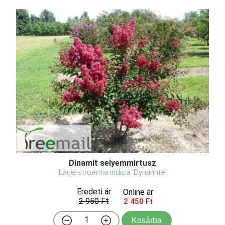
Dinamit selyemmirtusz
Lagerstroemia indica 'Dynamite'
Eredeti ár
Online ár
2 950 Ft
2 450 Ft
Kosárba