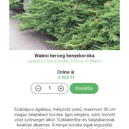
Walesi herceg henyeboróka
Juniperus horizontalis 'Prince of Wales'
Online ár
3 950 Ft
Kosárba
Szabályos ágállású, mélyzöld színű, maximum 30 cm
magas talajtakaró boróka. Igen elegáns, sűrű, tömött
zöld szőnyeget alkot. Sziklakertbe és talajtakarónak
kiválóan alkalmas. A henye boróka egyik legszebb