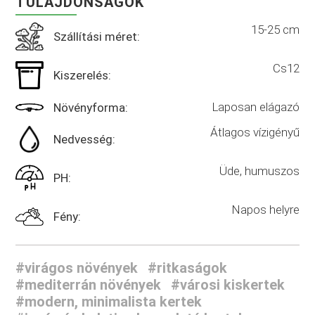
TULAJDONSÁGOK
15-25 cm
Szállítási méret:
Cs12
Kiszerelés:
Laposan elágazó
Növényforma:
Átlagos vízigényű
Nedvesség:
Üde, humuszos
PH:
Napos helyre
Fény:
#virágos növények
#ritkaságok
#mediterrán növények
#városi kiskertek
#modern, minimalista kertek