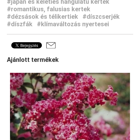
#japán és keleties hangulatú kertek
#romantikus, falusias kertek
#dézsások és télikertiek
#díszcserjék
#díszfák
#klímaváltozás nyertesei
Ajánlott termékek