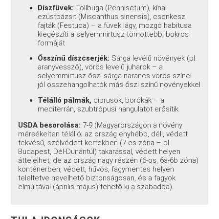
Díszfüvek:
Tollbuga (Pennisetum), kínai
ezüstpázsit (Miscanthus sinensis), csenkesz
fajták (Festuca) – a füvek lágy, mozgó habitusa
kiegészíti a selyemmirtusz tömöttebb, bokros
formáját
Ősszínű díszcserjék:
Sárga levélű növények (pl.
aranyvessző), vörös levelű juharok – a
selyemmirtusz őszi sárga-narancs-vörös színei
jól összehangolhatók más őszi színű növényekkel
Télálló pálmák,
ciprusok, borókák – a
mediterrán, szubtrópusi hangulatot erősítik
USDA besorolása:
7-9 (Magyarországon a növény
mérsékelten télálló; az ország enyhébb, déli, védett
fekvésű, szélvédett kertekben (7-es zóna – pl.
Budapest, Dél-Dunántúl) takarással, védett helyen
áttelelhet, de az ország nagy részén (6-os, 6a-6b zóna)
konténerben, védett, hűvös, fagymentes helyen
teleltetve nevelhető biztonságosan, és a fagyok
elmúltával (április-május) tehető ki a szabadba).