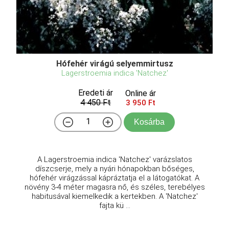
Hófehér virágú selyemmirtusz
Lagerstroemia indica 'Natchez'
Eredeti ár
Online ár
4 450 Ft
3 950 Ft
Kosárba
A Lagerstroemia indica 'Natchez' varázslatos
díszcserje, mely a nyári hónapokban bőséges,
hófehér virágzással kápráztatja el a látogatókat. A
növény 3-4 méter magasra nő, és széles, terebélyes
habitusával kiemelkedik a kertekben. A 'Natchez'
fajta kü ...