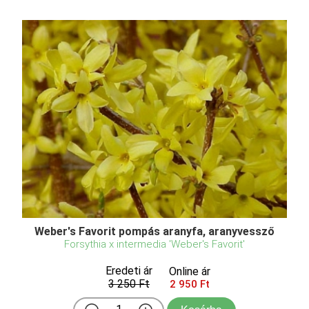
Weber's Favorit pompás aranyfa, aranyvessző
Forsythia x intermedia 'Weber's Favorit'
Eredeti ár
Online ár
3 250 Ft
2 950 Ft