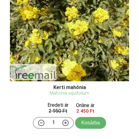
Kerti mahónia
Mahonia aquifolium
Eredeti ár
Online ár
2 950 Ft
2 450 Ft
Kosárba