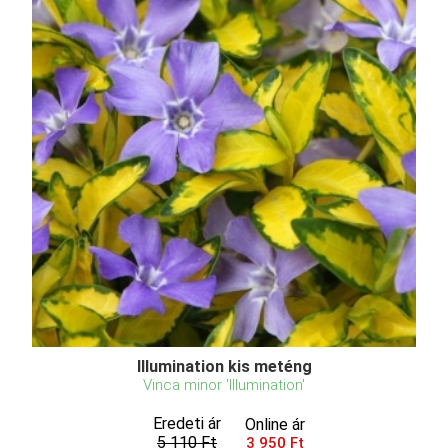
Illumination kis meténg
Vinca minor 'Illumination'
Eredeti ár
Online ár
5 110 Ft
3 950 Ft