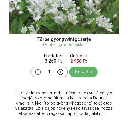
Törpe gyöngyvirágcserje
Deutzia gracilis 'Nikko'
Eredeti ár
Online ár
3 250 Ft
2 950 Ft
Kosárba
Ha egy alacsony termetű, mégis rendkívül látványos
cserjét szeretne ültetni a kertedbe, a Deutzia
gracilis 'Nikko' (törpe gyöngyvirágcserje) tökéletes
választás. Ez a bájos növény késő tavasszal hozza
el varázslatos virágzását: apró, csillag alakú, h ...