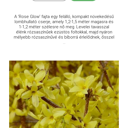
A 'Rose Glow' fajta egy felálló, kompakt növekedésű
lombhullató cserje, amely 1,2-1,5 méter magasra és
1-1,2 méter szélesre nő meg. Levelei tavasszal
élénk rózsaszínűek ezüstös foltokkal, majd nyáron
mélyebb rózsaszínűvé és bíborrá érlelődnek, ősszel
...