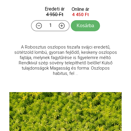
Eredeti ár
Online ár
4 950 Ft
4 450 Ft
Kosárba
A Robosztus oszlopos tiszafa svájci eredetű,
sötétzöld lombú, gyorsan fejlődő, keskeny oszlopos
fajtája, melynek fagytűrése is figyelemre méltó.
Rendkívül szép sövény telepíthető belőle! Külső
tulajdonságok Magasság és forma: Oszlopos
habitus, fel ...