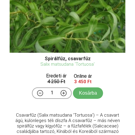
Spirálfűz, csavarfűz
Salix matsudana 'Tortuosa'
Eredeti ár
Online ár
4 250 Ft
3 450 Ft
Kosárba
Csavarfűz (Salix matsudana 'Tortuosa') – A csavart
ágú, különleges téli díszfa A csavarfűz – más néven
spirálfűz vagy kígyófűz – a fűzfafélék (Salicaceae)
családjába tartozó, Kínából és Koreából származó