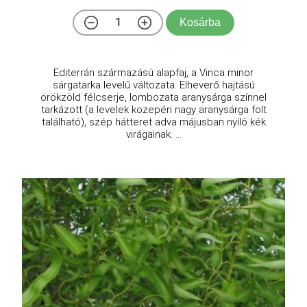
Kosárba
Editerrán származású alapfaj, a Vinca minor
sárgatarka levelű változata. Elheverő hajtású
örökzöld félcserje, lombozata aranysárga színnel
tarkázott (a levelek közepén nagy aranysárga folt
található), szép hátteret adva májusban nyíló kék
virágainak. ...