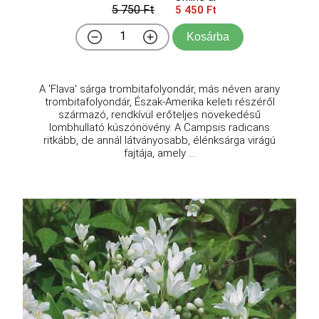
5 750 Ft
5 450 Ft
Kosárba
A 'Flava' sárga trombitafolyondár, más néven arany
trombitafolyondár, Észak-Amerika keleti részéről
származó, rendkívül erőteljes növekedésű
lombhullató kúszónövény. A Campsis radicans
ritkább, de annál látványosabb, élénksárga virágú
fajtája, amely ...