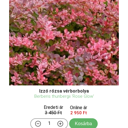
Izzó rózsa vérborbolya
Berberis thunbergii 'Rose Glow'
Eredeti ár
Online ár
3 450 Ft
2 950 Ft
Kosárba