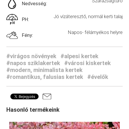
Szárazságtűrő
Nedvesség:
Jó vízáteresztő, normál kerti talaj
PH:
Napos- félárnyékos helyre
Fény:
#virágos növények
#alpesi kertek
#napos sziklakertek
#városi kiskertek
#modern, minimalista kertek
#romantikus, falusias kertek
#évelők
Hasonló termékeink