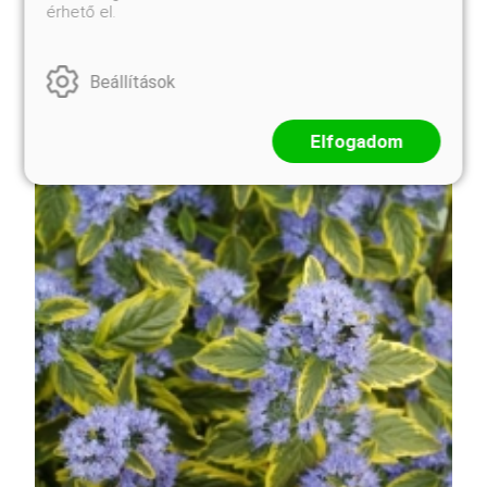
érhető el.
Türkizes-zöldes, élénksárgával és halványzölddel
Beállítások
tarkázott levelű, rendkívül díszes megjelenésű
változat.
Elfogadom