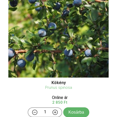
Kökény
Prunus spinosa
Online ár
2 850 Ft
Kosárba