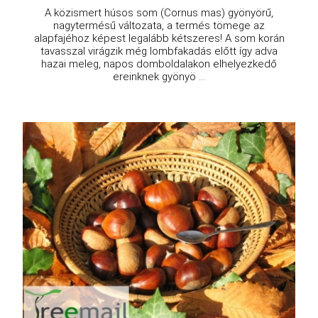
A közismert húsos som (Cornus mas) gyönyörű,
nagytermésű változata, a termés tömege az
alapfajéhoz képest legalább kétszeres! A som korán
tavasszal virágzik még lombfakadás előtt így adva
hazai meleg, napos domboldalakon elhelyezkedő
ereinknek gyönyö ...