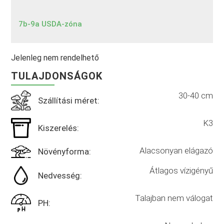
7b-9a USDA-zóna
Jelenleg nem rendelhető
TULAJDONSÁGOK
30-40 cm
Szállítási méret:
K3
Kiszerelés:
Alacsonyan elágazó
Növényforma:
Átlagos vízigényű
Nedvesség:
Talajban nem válogat
PH: