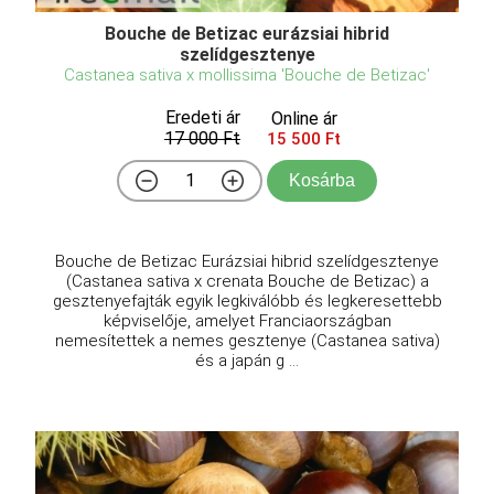
Bouche de Betizac eurázsiai hibrid
szelídgesztenye
Castanea sativa x mollissima 'Bouche de Betizac'
Eredeti ár
Online ár
17 000 Ft
15 500 Ft
Kosárba
Bouche de Betizac Eurázsiai hibrid szelídgesztenye
(Castanea sativa x crenata Bouche de Betizac) a
gesztenyefajták egyik legkiválóbb és legkeresettebb
képviselője, amelyet Franciaországban
nemesítettek a nemes gesztenye (Castanea sativa)
és a japán g ...