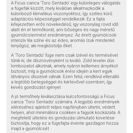
A Ficus carica 'Toro Sentado' egy különleges válogatás
a fügefák között, mely kiválóan alkalmazkodik a
különböző klimatikus viszonyokhoz, így széles körű
adaptációs képességgel rendelkezik. Ez a fajta
kifejezetten erős növekedésű, így viszonylag rövid idő
alatt éri el termőkorát, ami bőséges és nagy méretű
gyümölcstermést eredményez. Az érett gyümölcsök
intenzív lila színe és az édes, aromás ízük mindenkit
lenyűgöz, aki megkóstolja őket.
A 'Toro Sentado' füge nem csak ízével és termésével
tűnik ki, de dísznövényként is kiváló. Zöld levelei dús
lombozatot alkotnak, amely nyáron kellemes árnyékot
biztosít, míg a gyümölcsök érési idején a kert egyik
látványos díszeivé válnak. Ezen felül, rendkívül ellenálló
a legtöbb betegséggel és kártevővel szemben, így
kevés gondozást igényel.
A jó termőhely kiválasztása kulcsfontosságú a Ficus
carica 'Toro Sentado' számára. A legjobb eredmények
eléréséhez ajánlott teljes napfényben ültetni, védett
helyen, ahol minimálisra csökken a fagyok kockázata. A
megfelelő ültetési és gondozási útmutató követése
biztosítja, hogy ez a fügefajta évente gazdagon hozza
majd a gyümölcsét.