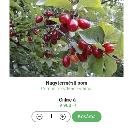
Nagytermésű som
Cornus mas 'Macrocarpa'
Online ár
9 900 Ft
Kosárba