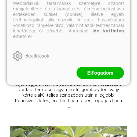
Weboldalunk tartalmának személyre szabott
megjelenítése és a böngészési élmény biztosítása
érdekében sütiket (cookie), illetve egyéb
technológiákat alkalmazunk. A sütik használatára
'Lang' kínai datolya
vonatkozó irányelveinkről, valamint azok testreszabási
Ziziphus jujuba 'Lang'
lehetőségeiről bővebb információ
ide kattintva
érhető el.
Online ár
9 950 Ft
Beállítások
Kosárba
Elfogadom
A Lang kínai datolya (Ziziphus jujuba 'Lang') az első
fajták egyike volt, melyet az USA-ban termesztésbe
vontak. Termése nagy méretű, gömbölyded, vagy
körte alakú, teljes színeződés után a legjobb.
Rendkívül ízletes, éretten finom édes, ropogós húsú
...