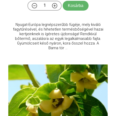
Kosárba
Nyugat-Európa legnépszerűbb fügéje, mely kiváló
fagytűrésével, és hihetetlen termésbőségével hazai
kertjeinknek is ígéretes újdonsága! Rendkívül
bőtermő, aszalásra az egyik legalkalmasabb fajta.
Gyümölcseit késő nyáron, kora ősszel hozza. A
Barna tör ...