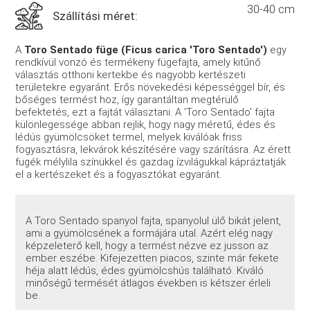
30-40 cm
Szállítási méret:
A
Toro Sentado füge (Ficus carica 'Toro Sentado')
egy
rendkívül vonzó és termékeny fügefajta, amely kitűnő
választás otthoni kertekbe és nagyobb kertészeti
területekre egyaránt. Erős növekedési képességgel bír, és
bőséges termést hoz, így garantáltan megtérülő
befektetés, ezt a fajtát választani. A 'Toro Sentado' fajta
különlegessége abban rejlik, hogy nagy méretű, édes és
lédús gyümölcsöket termel, melyek kiválóak friss
fogyasztásra, lekvárok készítésére vagy szárításra. Az érett
fügék mélylila színükkel és gazdag ízvilágukkal kápráztatják
el a kertészeket és a fogyasztókat egyaránt.
A Toro Sentado spanyol fajta, spanyolul ülő bikát jelent,
ami a gyümölcsének a formájára utal. Azért elég nagy
képzeleterő kell, hogy a termést nézve ez jusson az
ember eszébe. Kifejezetten piacos, szinte már fekete
héja alatt lédús, édes gyümölcshús található. Kiváló
minőségű termését átlagos években is kétszer érleli
be.