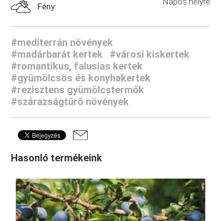
Napos helyre
Fény:
#mediterrán növények
#madárbarát kertek
#városi kiskertek
#romantikus, falusias kertek
#gyümölcsös és konyhakertek
#rezisztens gyümölcstermők
#szárazságtűrő növények
Hasonló termékeink