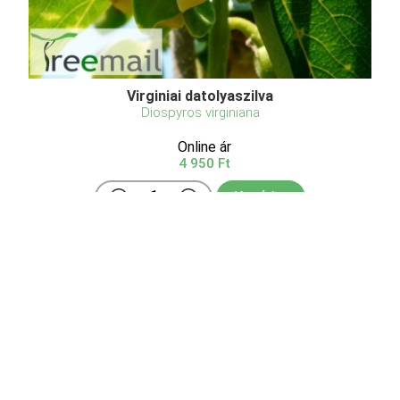
Virginiai datolyaszilva
Diospyros virginiana
Online ár
4 950 Ft
Kosárba