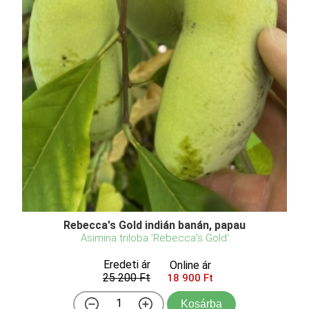
Rebecca's Gold indián banán, papau
Asimina triloba 'Rebecca's Gold'
Eredeti ár
Online ár
25 200 Ft
18 900 Ft
Kosárba