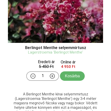
Berlingot Menthe selyemmirtusz
Lagerstroemia 'Berlingot Menthe'
Eredeti ár
Online ár
5 450 Ft
4 950 Ft
Kosárba
A Berlingot Menthe kínai selyemmirtusz
(Lagerstroemia 'Berlingot Menthe') egy 3-4 méter
magasra megnövő fácska vagy nagy bokor. Védett
helyre ültetve könnyen eléri ezt a magasságot, és