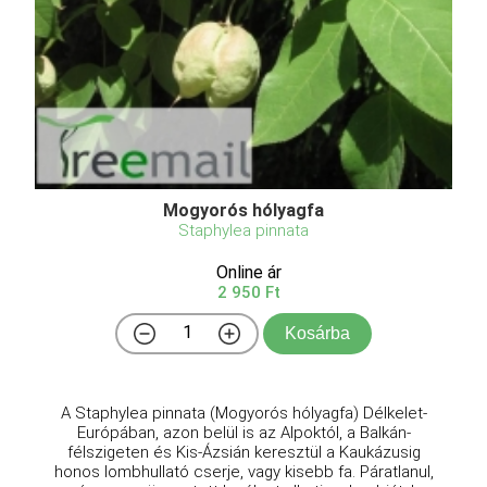
Mogyorós hólyagfa
Staphylea pinnata
Online ár
2 950 Ft
Kosárba
A Staphylea pinnata (Mogyorós hólyagfa) Délkelet-
Európában, azon belül is az Alpoktól, a Balkán-
félszigeten és Kis-Ázsián keresztül a Kaukázusig
honos lombhullató cserje, vagy kisebb fa. Páratlanul,