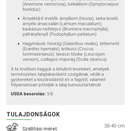
(Anemone nemorosa), békaliliom (Symplocarpus
foetidus)
Árnyéktűrő évelők: árnyliliom (Hosta), tarka levelű
árnyéki árvacsalán (Lamium maculatum),
kaukázusi nefelejcs (Brunnera macrophylla),
páfrányfenyő (Podophyllum peltatum)
Hagymások: hóvirág (Galanthus nivalis), téltemető
(Eranthis hyemalis), krókusz (Crocus
tommasinianus), tavaszi tőzike (Leucojum
vernum), csillagos májvirág (Scilla siberica)
A fa tövében hagyjuk a lehullott leveleket, amelyek
természetes talajtakaróként szolgálnak, védik a
gyökereket a kiszáradástól és a fagytól, valamint
folyamatosan pótolják a talaj humusztartalmát.
USDA besorolás:
5-8
TULAJDONSÁGOK
30-40 cm
Szállítási méret: