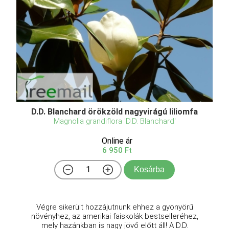
D.D. Blanchard örökzöld nagyvirágú liliomfa
Magnolia grandiflora 'D.D. Blanchard'
Online ár
6 950 Ft
Kosárba
Végre sikerült hozzájutnunk ehhez a gyönyörű
növényhez, az amerikai faiskolák bestselleréhez,
mely hazánkban is nagy jövő előtt áll! A D.D.