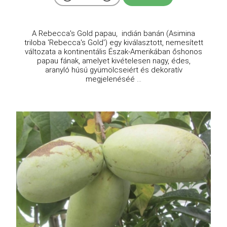
A Rebecca's Gold papau, indián banán (Asimina
triloba 'Rebecca's Gold') egy kiválasztott, nemesített
változata a kontinentális Észak-Amerikában őshonos
papau fának, amelyet kivételesen nagy, édes,
aranyló húsú gyümölcseiért és dekoratív
megjelenéséé ...