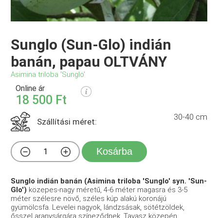
Sunglo (Sun-Glo) indián
banán, papau OLTVÁNY
Asimina triloba 'Sunglo'
Online ár
18 500 Ft
30-40 cm
Szállítási méret:
Kosárba
Sunglo indián banán (Asimina triloba 'Sunglo' syn. 'Sun-
Glo')
közepes-nagy méretű, 4-6 méter magasra és 3-5
méter szélesre növő, széles kúp alakú koronájú
gyümölcsfa. Levelei nagyok, lándzsásak, sötétzöldek,
ősszel aranysárgára színeződnek. Tavasz közepén