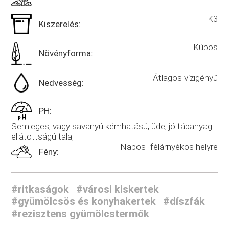
K3
Kiszerelés:
Kúpos
Növényforma:
Átlagos vízigényű
Nedvesség:
PH:
Semleges, vagy savanyú kémhatású, üde, jó tápanyag
ellátottságú talaj
Napos- félárnyékos helyre
Fény:
#ritkaságok
#városi kiskertek
#gyümölcsös és konyhakertek
#díszfák
#rezisztens gyümölcstermők