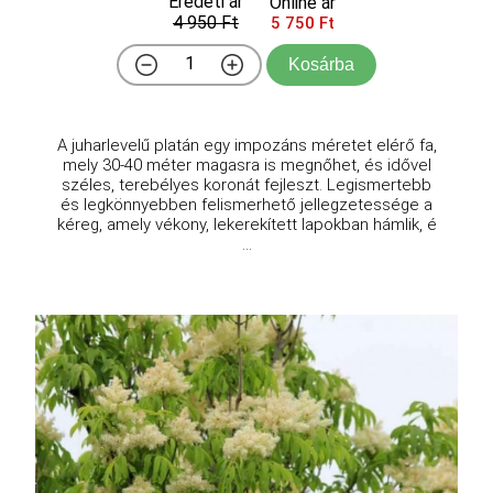
Eredeti ár
Online ár
4 950 Ft
5 750 Ft
Kosárba
A juharlevelű platán egy impozáns méretet elérő fa,
mely 30-40 méter magasra is megnőhet, és idővel
széles, terebélyes koronát fejleszt. Legismertebb
és legkönnyebben felismerhető jellegzetessége a
kéreg, amely vékony, lekerekített lapokban hámlik, é
...