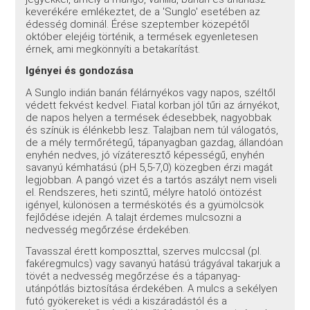
keverékére emlékeztet, de a 'Sunglo' esetében az
édesség dominál. Érése szeptember közepétől
október elejéig történik, a termések egyenletesen
érnek, ami megkönnyíti a betakarítást.
Igényei és gondozása
A Sunglo indián banán félárnyékos vagy napos, széltől
védett fekvést kedvel. Fiatal korban jól tűri az árnyékot,
de napos helyen a termések édesebbek, nagyobbak
és színük is élénkebb lesz. Talajban nem túl válogatós,
de a mély termőrétegű, tápanyagban gazdag, állandóan
enyhén nedves, jó vízáteresztő képességű, enyhén
savanyú kémhatású (pH 5,5-7,0) közegben érzi magát
legjobban. A pangó vizet és a tartós aszályt nem viseli
el. Rendszeres, heti szintű, mélyre hatoló öntözést
igényel, különösen a terméskötés és a gyümölcsök
fejlődése idején. A talajt érdemes mulcsozni a
nedvesség megőrzése érdekében.
Tavasszal érett komposzttal, szerves mulccsal (pl.
fakéregmulcs) vagy savanyú hatású trágyával takarjuk a
tövét a nedvesség megőrzése és a tápanyag-
utánpótlás biztosítása érdekében. A mulcs a sekélyen
futó gyökereket is védi a kiszáradástól és a