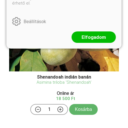
érhető el.
Beállítások
Elfogadom
Shenandoah indián banán
Asimina triloba 'Shenandoah'
Online ár
18 500 Ft
Kosárba