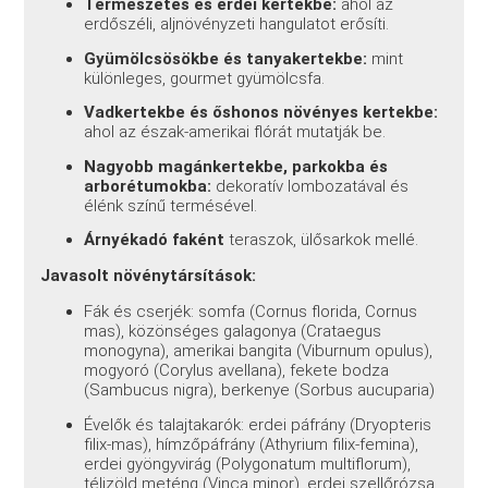
Természetes és erdei kertekbe:
ahol az
erdőszéli, aljnövényzeti hangulatot erősíti.
Gyümölcsösökbe és tanyakertekbe:
mint
különleges, gourmet gyümölcsfa.
Vadkertekbe és őshonos növényes kertekbe:
ahol az észak-amerikai flórát mutatják be.
Nagyobb magánkertekbe, parkokba és
arborétumokba:
dekoratív lombozatával és
élénk színű termésével.
Árnyékadó faként
teraszok, ülősarkok mellé.
Javasolt növénytársítások:
Fák és cserjék: somfa (Cornus florida, Cornus
mas), közönséges galagonya (Crataegus
monogyna), amerikai bangita (Viburnum opulus),
mogyoró (Corylus avellana), fekete bodza
(Sambucus nigra), berkenye (Sorbus aucuparia)
Évelők és talajtakarók: erdei páfrány (Dryopteris
filix-mas), hímzőpáfrány (Athyrium filix-femina),
erdei gyöngyvirág (Polygonatum multiflorum),
télizöld meténg (Vinca minor), erdei szellőrózsa