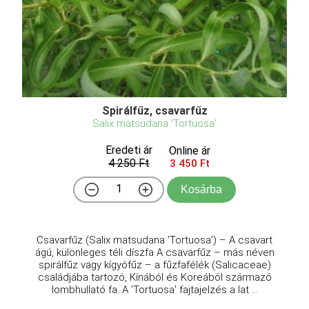
Spirálfűz, csavarfűz
Salix matsudana 'Tortuosa'
Eredeti ár
Online ár
4 250 Ft
3 450 Ft
Kosárba
Csavarfűz (Salix matsudana 'Tortuosa') – A csavart
ágú, különleges téli díszfa A csavarfűz – más néven
spirálfűz vagy kígyófűz – a fűzfafélék (Salicaceae)
családjába tartozó, Kínából és Koreából származó
lombhullató fa. A 'Tortuosa' fajtajelzés a lat ...