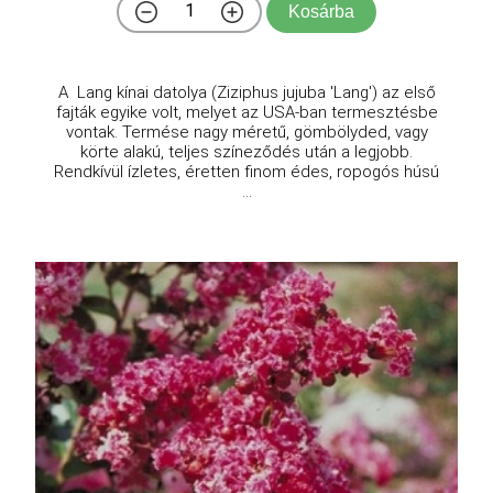
Kosárba
A Lang kínai datolya (Ziziphus jujuba 'Lang') az első
fajták egyike volt, melyet az USA-ban termesztésbe
vontak. Termése nagy méretű, gömbölyded, vagy
körte alakú, teljes színeződés után a legjobb.
Rendkívül ízletes, éretten finom édes, ropogós húsú
...