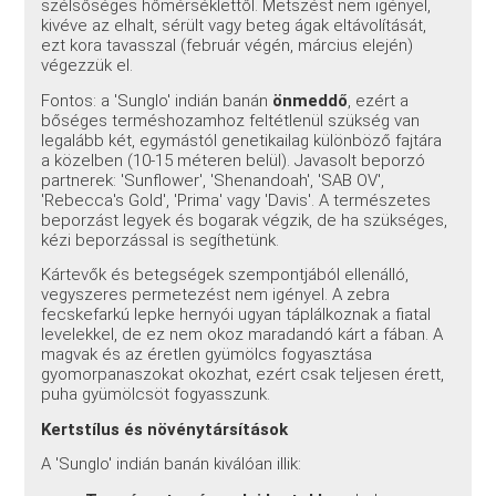
szélsőséges hőmérséklettől. Metszést nem igényel,
kivéve az elhalt, sérült vagy beteg ágak eltávolítását,
ezt kora tavasszal (február végén, március elején)
végezzük el.
Fontos: a 'Sunglo' indián banán
önmeddő
, ezért a
bőséges terméshozamhoz feltétlenül szükség van
legalább két, egymástól genetikailag különböző fajtára
a közelben (10-15 méteren belül). Javasolt beporzó
partnerek: 'Sunflower', 'Shenandoah', 'SAB OV',
'Rebecca's Gold', 'Prima' vagy 'Davis'. A természetes
beporzást legyek és bogarak végzik, de ha szükséges,
kézi beporzással is segíthetünk.
Kártevők és betegségek szempontjából ellenálló,
vegyszeres permetezést nem igényel. A zebra
fecskefarkú lepke hernyói ugyan táplálkoznak a fiatal
levelekkel, de ez nem okoz maradandó kárt a fában. A
magvak és az éretlen gyümölcs fogyasztása
gyomorpanaszokat okozhat, ezért csak teljesen érett,
puha gyümölcsöt fogyasszunk.
Kertstílus és növénytársítások
A 'Sunglo' indián banán kiválóan illik: