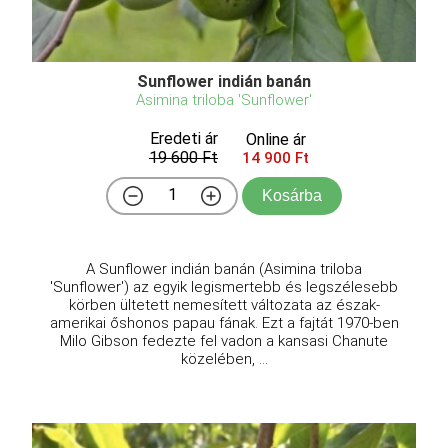
Sunflower indián banán
Asimina triloba 'Sunflower'
Eredeti ár
Online ár
19 600 Ft
14 900 Ft
Kosárba
A Sunflower indián banán (Asimina triloba
'Sunflower') az egyik legismertebb és legszélesebb
körben ültetett nemesített változata az észak-
amerikai őshonos papau fának. Ezt a fajtát 1970-ben
Milo Gibson fedezte fel vadon a kansasi Chanute
közelében, ...