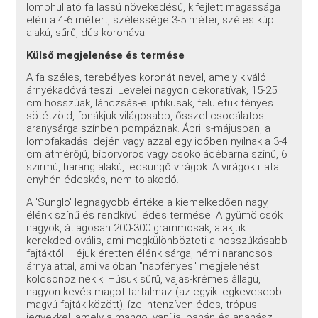
lombhullató fa lassú növekedésű, kifejlett magassága
eléri a 4-6 métert, szélessége 3-5 méter, széles kúp
alakú, sűrű, dús koronával.
Külső megjelenése és termése
A fa széles, terebélyes koronát nevel, amely kiváló
árnyékadóvá teszi. Levelei nagyon dekoratívak, 15-25
cm hosszúak, lándzsás-elliptikusak, felületük fényes
sötétzöld, fonákjuk világosabb, ősszel csodálatos
aranysárga színben pompáznak. Április-májusban, a
lombfakadás idején vagy azzal egy időben nyílnak a 3-4
cm átmérőjű, bíborvörös vagy csokoládébarna színű, 6
szirmú, harang alakú, lecsüngő virágok. A virágok illata
enyhén édeskés, nem tolakodó.
A 'Sunglo' legnagyobb értéke a kiemelkedően nagy,
élénk színű és rendkívül édes termése. A gyümölcsök
nagyok, átlagosan 200-300 grammosak, alakjuk
kerekded-ovális, ami megkülönbözteti a hosszúkásabb
fajtáktól. Héjuk éretten élénk sárga, némi narancsos
árnyalattal, ami valóban "napfényes" megjelenést
kölcsönöz nekik. Húsuk sűrű, vajas-krémes állagú,
nagyon kevés magot tartalmaz (az egyik legkevesebb
magvú fajták között), íze intenzíven édes, trópusi
jegyekkel, amely a mango, vanília, banán és ananász