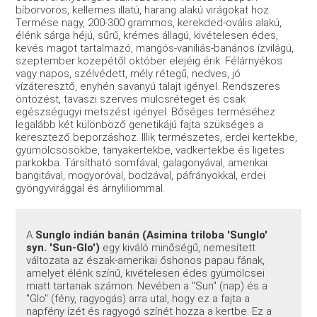
bíborvörös, kellemes illatú, harang alakú virágokat hoz.
Termése nagy, 200-300 grammos, kerekded-ovális alakú,
élénk sárga héjú, sűrű, krémes állagú, kivételesen édes,
kevés magot tartalmazó, mangós-vaníliás-banános ízvilágú,
szeptember közepétől október elejéig érik. Félárnyékos
vagy napos, szélvédett, mély rétegű, nedves, jó
vízáteresztő, enyhén savanyú talajt igényel. Rendszeres
öntözést, tavaszi szerves mulcsréteget és csak
egészségügyi metszést igényel. Bőséges terméséhez
legalább két különböző genetikájú fajta szükséges a
keresztező beporzáshoz. Illik természetes, erdei kertekbe,
gyümölcsösökbe, tanyakertekbe, vadkertekbe és ligetes
parkokba. Társítható somfával, galagonyával, amerikai
bangitával, mogyoróval, bodzával, páfrányokkal, erdei
gyöngyvirággal és árnyliliommal.
A
Sunglo indián banán (Asimina triloba 'Sunglo'
syn. 'Sun-Glo')
egy kiváló minőségű, nemesített
változata az észak-amerikai őshonos papau fának,
amelyet élénk színű, kivételesen édes gyümölcsei
miatt tartanak számon. Nevében a "Sun" (nap) és a
"Glo" (fény, ragyogás) arra utal, hogy ez a fajta a
napfény ízét és ragyogó színét hozza a kertbe. Ez a