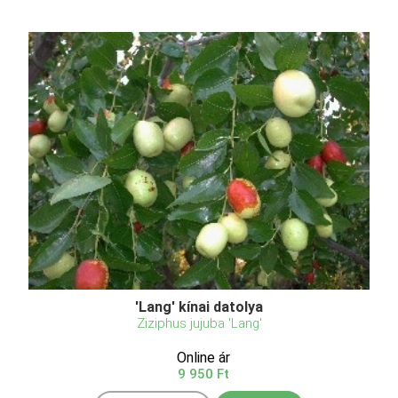
'Lang' kínai datolya
Ziziphus jujuba 'Lang'
Online ár
9 950 Ft