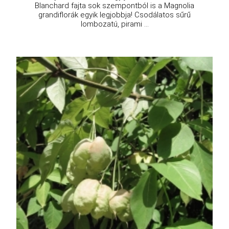
Blanchard fajta sok szempontból is a Magnolia
grandiflorák egyik legjobbja! Csodálatos sűrű
lombozatú, pirami ...