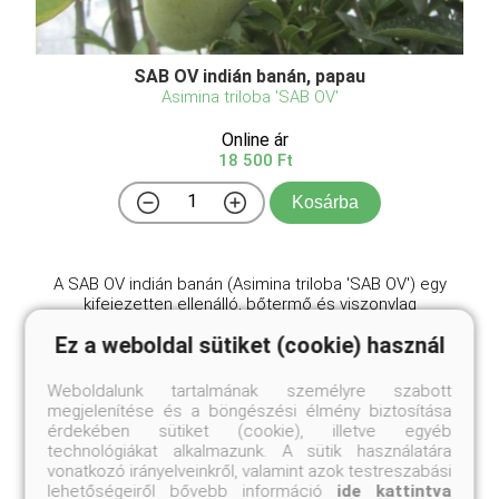
SAB OV indián banán, papau
Asimina triloba 'SAB OV'
Online ár
18 500 Ft
Kosárba
A SAB OV indián banán (Asimina triloba 'SAB OV') egy
kifejezetten ellenálló, bőtermő és viszonylag
kompaktabb növekedésű nemesített változata az
Ez a weboldal sütiket (cookie) használ
észak-amerikai őshonos papau fának, amelyet
közismert nevén indián banánként tartanak számon.
Ez a lombhu ...
Weboldalunk tartalmának személyre szabott
megjelenítése és a böngészési élmény biztosítása
érdekében sütiket (cookie), illetve egyéb
technológiákat alkalmazunk. A sütik használatára
vonatkozó irányelveinkről, valamint azok testreszabási
lehetőségeiről bővebb információ
ide kattintva