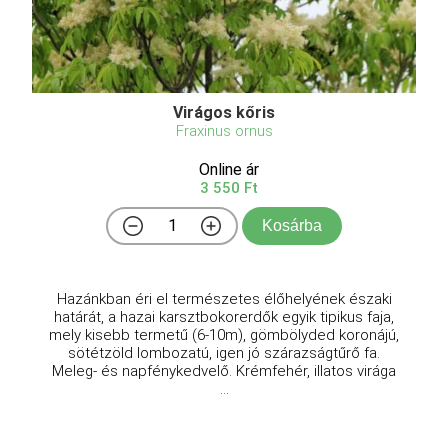
Virágos kőris
Fraxinus ornus
Online ár
3 550 Ft
Kosárba
Hazánkban éri el természetes élőhelyének északi
határát, a hazai karsztbokorerdők egyik tipikus faja,
mely kisebb termetű (6-10m), gömbölyded koronájú,
sötétzöld lombozatú, igen jó szárazságtűrő fa.
Meleg- és napfénykedvelő. Krémfehér, illatos virága
...