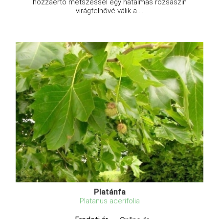
hozzáértő metszéssel egy hatalmas rózsaszín
virágfelhővé válik a ...
Platánfa
Platanus acerifolia