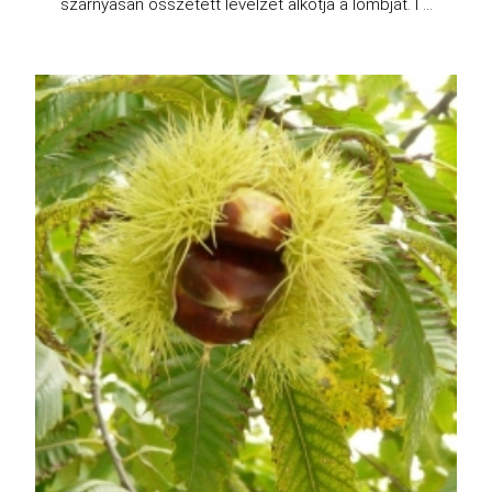
szárnyasan összetett levélzet alkotja a lombját. I ...