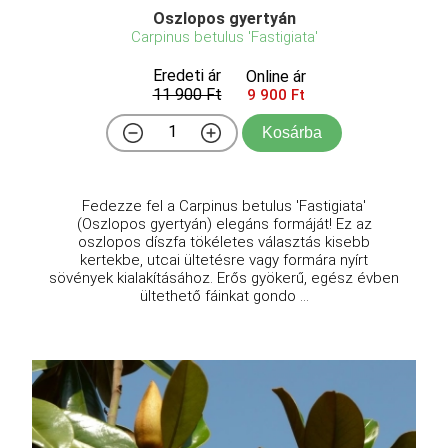
Oszlopos gyertyán
Carpinus betulus 'Fastigiata'
Eredeti ár
Online ár
11 900 Ft
9 900 Ft
Kosárba
Fedezze fel a Carpinus betulus 'Fastigiata'
(Oszlopos gyertyán) elegáns formáját! Ez az
oszlopos díszfa tökéletes választás kisebb
kertekbe, utcai ültetésre vagy formára nyírt
sövények kialakításához. Erős gyökerű, egész évben
ültethető fáinkat gondo ...