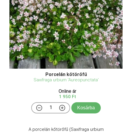
Porcelán kőtörőfű
Saxifraga urbium 'Aureopunctata'
Online ár
1 950 Ft
Kosárba
A porcelán kőtörőfű (Saxifraga urbium