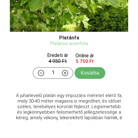
Platánfa
Platanus acerifolia
Eredeti ár
Online ár
4 950 Ft
5 750 Ft
Kosárba
A juharlevelű platán egy impozáns méretet elérő fa,
mely 30-40 méter magasra is megnőhet, és idővel
széles, terebélyes koronát fejleszt. Legismertebb
és legkönnyebben felismerhető jellegzetessége a
kéreg, amely vékony, lekerekített lapokban hámlik, é
...