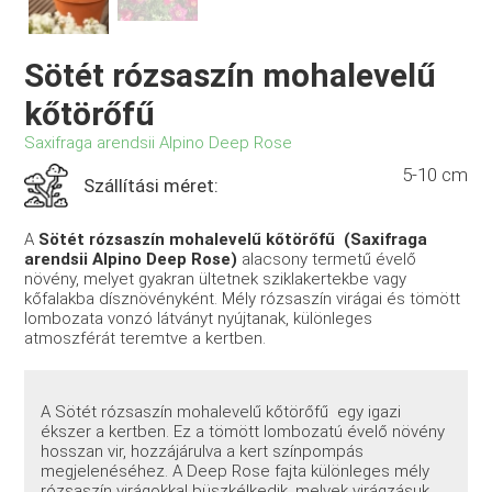
Sötét rózsaszín mohalevelű
kőtörőfű
Saxifraga arendsii Alpino Deep Rose
5-10 cm
Szállítási méret:
A
Sötét rózsaszín mohalevelű kőtörőfű (Saxifraga
arendsii Alpino Deep Rose)
alacsony termetű évelő
növény, melyet gyakran ültetnek sziklakertekbe vagy
kőfalakba dísznövényként. Mély rózsaszín virágai és tömött
lombozata vonzó látványt nyújtanak, különleges
atmoszférát teremtve a kertben.
A Sötét rózsaszín mohalevelű kőtörőfű egy igazi
ékszer a kertben. Ez a tömött lombozatú évelő növény
hosszan vir, hozzájárulva a kert színpompás
megjelenéséhez. A Deep Rose fajta különleges mély
rózsaszín virágokkal büszkélkedik, melyek virágzásuk