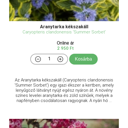
Aranytarka kékszakáll
Caryopteris clandonensis 'Summer Sorbet'
Online ár
2 950 Ft
Kosárba
Az Aranytarka kékszakáll (Caryopteris clandonensis
'Summer Sorbet') egy igazi ékszer a kertben, amely
lenyűgöző látványt nyújt egész nyáron át. A növény
színes levelei aranytarka és zöld színűek, melyek a
napfényben csodálatosan ragyognak. A nyári hó ...