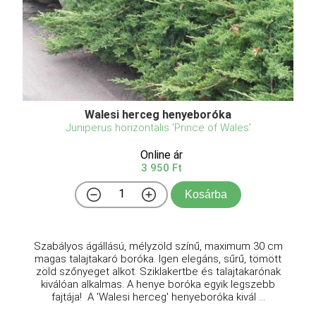
Walesi herceg henyeboróka
Juniperus horizontalis 'Prince of Wales'
Online ár
3 950 Ft
Kosárba
Szabályos ágállású, mélyzöld színű, maximum 30 cm
magas talajtakaró boróka. Igen elegáns, sűrű, tömött
zöld szőnyeget alkot. Sziklakertbe és talajtakarónak
kiválóan alkalmas. A henye boróka egyik legszebb
fajtája! A 'Walesi herceg' henyeboróka kivál ...