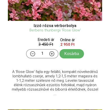
Izzó rózsa vérborbolya
Berberis thunbergii 'Rose Glow'
Eredeti ár
Online ár
3 450 Ft
2 950 Ft
Kosárba
A 'Rose Glow' fajta egy felálló, kompakt növekedésű
lombhullató cserje, amely 1,2-1,5 méter magasra és
1-1,2 méter szélesre nő meg. Levelei tavasszal
élénk rózsaszínűek ezüstös foltokkal, majd nyáron
mélyebb rózsaszínűvé és bíborrá érlelődnek, ősszel
...