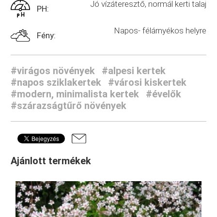
Jó vízáteresztő, normál kerti talaj
PH:
Napos- félárnyékos helyre
Fény:
#virágos növények
#alpesi kertek
#napos sziklakertek
#városi kiskertek
#modern, minimalista kertek
#évelők
#szárazságtűrő növények
Ajánlott termékek