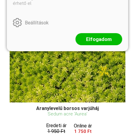
Rendkívül szép sövény telepíthető belőle! Külső
érhető el.
tulajdonságok Magasság és forma: Oszlopos
habitus, fel ...
Beállítások
Elfogadom
Aranylevelű borsos varjúháj
Sedum acre 'Aurea'
Eredeti ár
Online ár
1 950 Ft
1 750 Ft