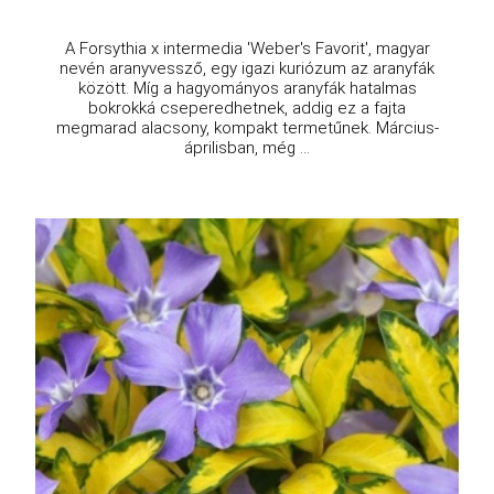
A Forsythia x intermedia 'Weber's Favorit', magyar
nevén aranyvessző, egy igazi kuriózum az aranyfák
között. Míg a hagyományos aranyfák hatalmas
bokrokká cseperedhetnek, addig ez a fajta
megmarad alacsony, kompakt termetűnek. Március-
áprilisban, még ...