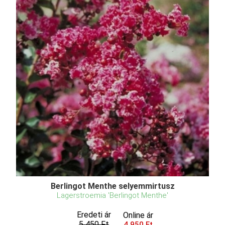
Berlingot Menthe selyemmirtusz
Lagerstroemia 'Berlingot Menthe'
Eredeti ár
Online ár
5 450 Ft
4 950 Ft