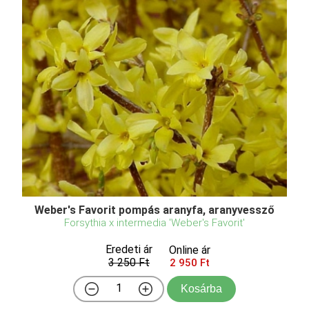
Weber's Favorit pompás aranyfa, aranyvessző
Forsythia x intermedia 'Weber's Favorit'
Eredeti ár
Online ár
3 250 Ft
2 950 Ft
Kosárba