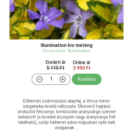
Illumination kis meténg
Vinca minor 'Illumination'
Eredeti ár
Online ár
5 110 Ft
3 950 Ft
Kosárba
Editerrán származású alapfaj, a Vinca minor
sárgatarka levelű változata. Elheverő hajtású
örökzöld félcserje, lombozata aranysárga színnel
tarkázott (a levelek közepén nagy aranysárga folt
található), szép hátteret adva májusban nyíló kék
virágainak. ...