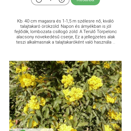
Kb. 40 cm magasra és 1-1,5 m szélesre nő, kiváló
talajtakaró örökzöld. Napon és árnyékban is jól
fejlődik, lombozata csillogó zöld. A Terülő Törpelonc
alacsony növekedésű cserje, Ez a jellegzetes alak
teszi alkalmasnak a talajtakaróként való használa ...