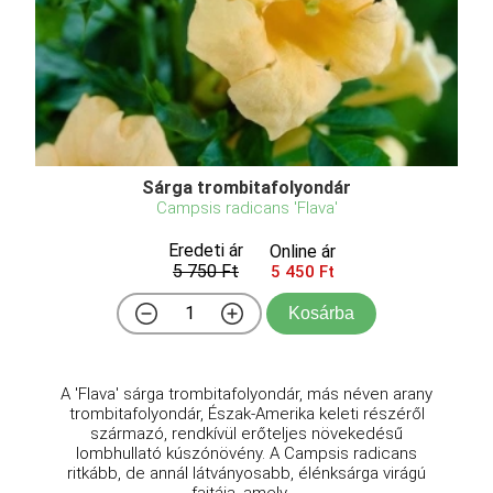
Sárga trombitafolyondár
Campsis radicans 'Flava'
Eredeti ár
Online ár
5 750 Ft
5 450 Ft
Kosárba
A 'Flava' sárga trombitafolyondár, más néven arany
trombitafolyondár, Észak-Amerika keleti részéről
származó, rendkívül erőteljes növekedésű
lombhullató kúszónövény. A Campsis radicans
ritkább, de annál látványosabb, élénksárga virágú