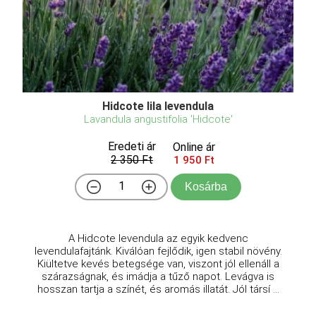
Hidcote lila levendula
Lavandula angustifolia 'Hidcote'
Eredeti ár
Online ár
2 350 Ft
1 950 Ft
Kosárba
A Hidcote levendula az egyik kedvenc
levendulafajtánk. Kiválóan fejlődik, igen stabil növény.
Kiültetve kevés betegsége van, viszont jól ellenáll a
szárazságnak, és imádja a tűző napot. Levágva is
hosszan tartja a színét, és aromás illatát. Jól társí ...