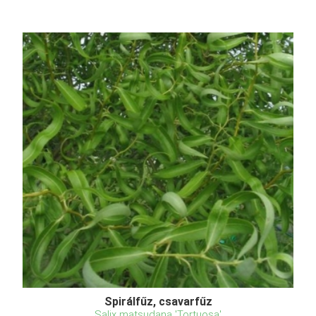
Spirálfűz, csavarfűz
Salix matsudana 'Tortuosa'