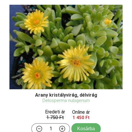
Arany kristályvirág, délvirág
Delosperma nubigenum
Eredeti ár
Online ár
1 750 Ft
1 450 Ft
Kosárba