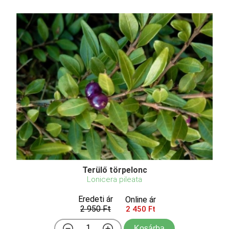
Terülő törpelonc
Lonicera pileata
Eredeti ár
Online ár
2 950 Ft
2 450 Ft
Kosárba