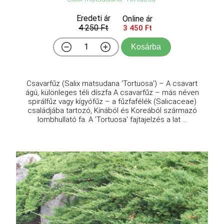
Eredeti ár
Online ár
4 250 Ft
3 450 Ft
Kosárba
Csavarfűz (Salix matsudana 'Tortuosa') – A csavart
ágú, különleges téli díszfa A csavarfűz – más néven
spirálfűz vagy kígyófűz – a fűzfafélék (Salicaceae)
családjába tartozó, Kínából és Koreából származó
lombhullató fa. A 'Tortuosa' fajtajelzés a lat ...