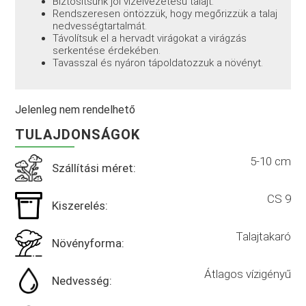
Biztosítsunk jól vízelvezetésű talajt.
Rendszeresen öntözzük, hogy megőrizzük a talaj
nedvességtartalmát.
Távolítsuk el a hervadt virágokat a virágzás
serkentése érdekében.
Tavasszal és nyáron tápoldatozzuk a növényt.
Jelenleg nem rendelhető
TULAJDONSÁGOK
5-10 cm
Szállítási méret:
CS 9
Kiszerelés:
Talajtakaró
Növényforma:
Átlagos vízigényű
Nedvesség: