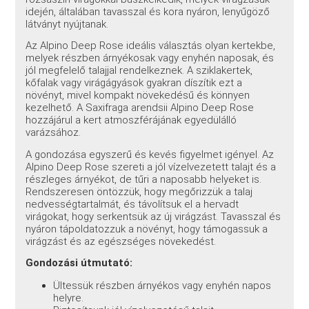
idején, általában tavasszal és kora nyáron, lenyűgöző
látványt nyújtanak.
Az Alpino Deep Rose ideális választás olyan kertekbe,
melyek részben árnyékosak vagy enyhén naposak, és
jól megfelelő talajjal rendelkeznek. A sziklakertek,
kőfalak vagy virágágyások gyakran díszítik ezt a
növényt, mivel kompakt növekedésű és könnyen
kezelhető. A Saxifraga arendsii Alpino Deep Rose
hozzájárul a kert atmoszférájának egyedülálló
varázsához.
A gondozása egyszerű és kevés figyelmet igényel. Az
Alpino Deep Rose szereti a jól vízelvezetett talajt és a
részleges árnyékot, de tűri a naposabb helyeket is.
Rendszeresen öntözzük, hogy megőrizzük a talaj
nedvességtartalmát, és távolítsuk el a hervadt
virágokat, hogy serkentsük az új virágzást. Tavasszal és
nyáron tápoldatozzuk a növényt, hogy támogassuk a
virágzást és az egészséges növekedést.
Gondozási útmutató:
Ültessük részben árnyékos vagy enyhén napos
helyre.