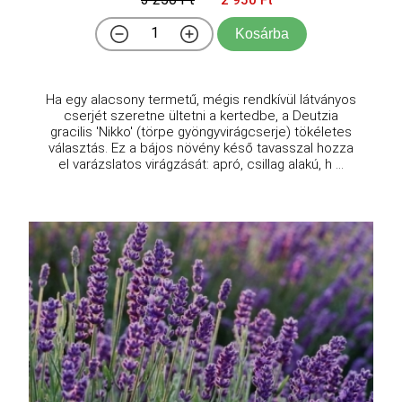
Kosárba
Ha egy alacsony termetű, mégis rendkívül látványos
cserjét szeretne ültetni a kertedbe, a Deutzia
gracilis 'Nikko' (törpe gyöngyvirágcserje) tökéletes
választás. Ez a bájos növény késő tavasszal hozza
el varázslatos virágzását: apró, csillag alakú, h ...