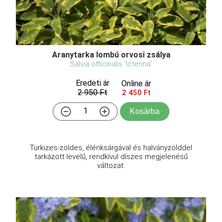
Aranytarka lombú orvosi zsálya
Salvia officinalis 'Icterina'
Eredeti ár
Online ár
2 950 Ft
2 450 Ft
Kosárba
Türkizes-zöldes, élénksárgával és halványzölddel
tarkázott levelű, rendkívül díszes megjelenésű
változat.