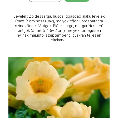
Levelek: Zöldessárga, húsos, tojásdad alakú levelek
(max. 3 cm hosszúak), melyek télen vörösbarnára
színeződnek.Virágok: Élénk sárga, margarétaszerű
virágok (átmérő: 1.5–2 cm), melyek tömegesen
nyílnak májustól szeptemberig, gyakran teljesen
eltakarv ...