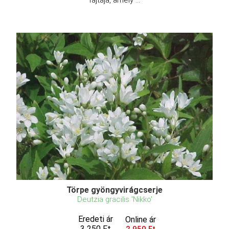
fajtája, amely ...
Törpe gyöngyvirágcserje
Deutzia gracilis 'Nikko'
Eredeti ár
Online ár
3 250 Ft
2 950 Ft