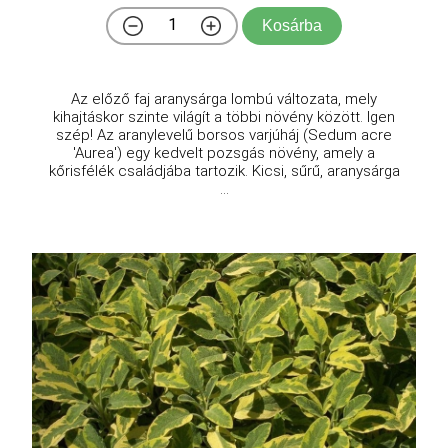
Kosárba
Az előző faj aranysárga lombú változata, mely
kihajtáskor szinte világít a többi növény között. Igen
szép! Az aranylevelű borsos varjúháj (Sedum acre
'Aurea') egy kedvelt pozsgás növény, amely a
kőrisfélék családjába tartozik. Kicsi, sűrű, aranysárga
...