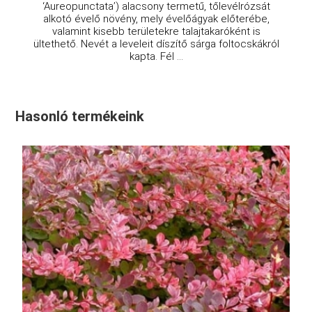
‘Aureopunctata’) alacsony termetű, tőlevélrózsát
alkotó évelő növény, mely évelőágyak előterébe,
valamint kisebb területekre talajtakaróként is
ültethető. Nevét a leveleit díszítő sárga foltocskákról
kapta. Fél ...
Hasonló termékeink