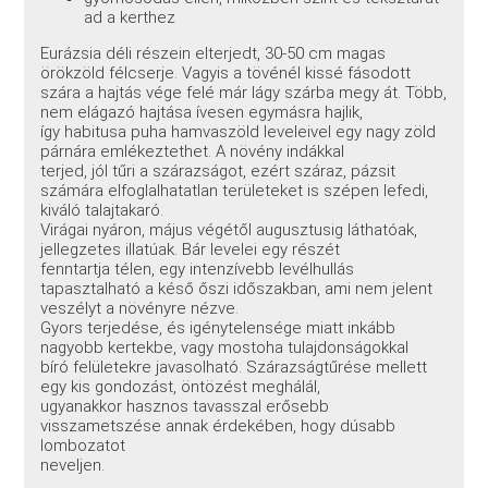
ad a kerthez
Eurázsia déli részein elterjedt, 30-50 cm magas
örökzöld félcserje. Vagyis a tövénél kissé fásodott
szára a hajtás vége felé már lágy szárba megy át. Több,
nem elágazó hajtása ívesen egymásra hajlik,
így habitusa puha hamvaszöld leveleivel egy nagy zöld
párnára emlékeztethet. A növény indákkal
terjed, jól tűri a szárazságot, ezért száraz, pázsit
számára elfoglalhatatlan területeket is szépen lefedi,
kiváló talajtakaró.
Virágai nyáron, május végétől augusztusig láthatóak,
jellegzetes illatúak. Bár levelei egy részét
fenntartja télen, egy intenzívebb levélhullás
tapasztalható a késő őszi időszakban, ami nem jelent
veszélyt a növényre nézve.
Gyors terjedése, és igénytelensége miatt inkább
nagyobb kertekbe, vagy mostoha tulajdonságokkal
bíró felületekre javasolható. Szárazságtűrése mellett
egy kis gondozást, öntözést meghálál,
ugyanakkor hasznos tavasszal erősebb
visszametszése annak érdekében, hogy dúsabb
lombozatot
neveljen.