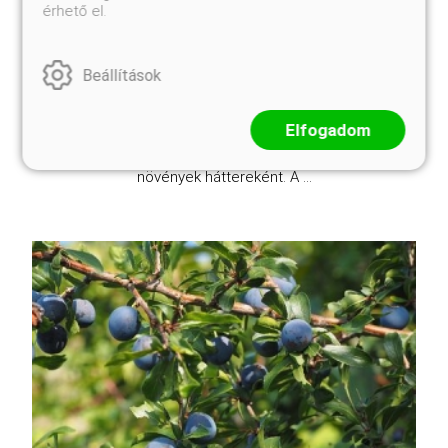
érhető el.
Kosárba
Beállítások
A Bordólevelű japán lonc látványos örökzöld cserje,
melynek a leginkább szembetűnő jellemzője az
élénk bordó levelek. A levelek színe a növény
Elfogadom
különleges vonzerejét fokozza, és a kert
díszítésében egyedi kontrasztot nyújt más
növények háttereként. A ...