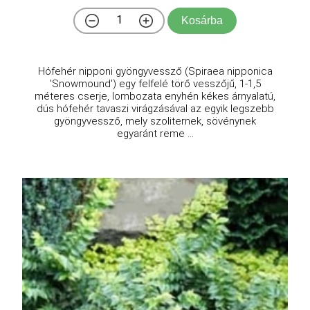
Kosárba
Hófehér nipponi gyöngyvessző (Spiraea nipponica
'Snowmound') egy felfelé törő vesszőjű, 1-1,5
méteres cserje, lombozata enyhén kékes árnyalatú,
dús hófehér tavaszi virágzásával az egyik legszebb
gyöngyvessző, mely szoliternek, sövénynek
egyaránt reme ...