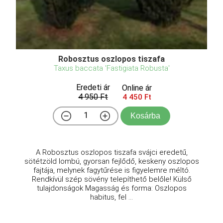
Robosztus oszlopos tiszafa
Taxus baccata 'Fastigiata Robusta'
Eredeti ár
Online ár
4 950 Ft
4 450 Ft
Kosárba
A Robosztus oszlopos tiszafa svájci eredetű,
sötétzöld lombú, gyorsan fejlődő, keskeny oszlopos
fajtája, melynek fagytűrése is figyelemre méltó.
Rendkívül szép sövény telepíthető belőle! Külső
tulajdonságok Magasság és forma: Oszlopos
habitus, fel ...