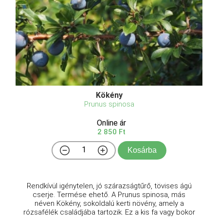
Kökény
Prunus spinosa
Online ár
2 850 Ft
Kosárba
Rendkívül igénytelen, jó szárazságtűrő, tövises ágú
cserje. Termése ehető. A Prunus spinosa, más
néven Kökény, sokoldalú kerti növény, amely a
rózsafélék családjába tartozik. Ez a kis fa vagy bokor