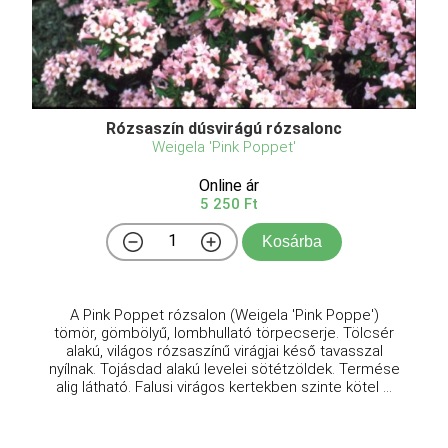
Rózsaszín dúsvirágú rózsalonc
Weigela 'Pink Poppet'
Online ár
5 250 Ft
Kosárba
A Pink Poppet rózsalon (Weigela 'Pink Poppe')
tömör, gömbölyű, lombhullató törpecserje. Tölcsér
alakú, világos rózsaszínű virágjai késő tavasszal
nyílnak. Tojásdad alakú levelei sötétzöldek. Termése
alig látható. Falusi virágos kertekben szinte kötel ...