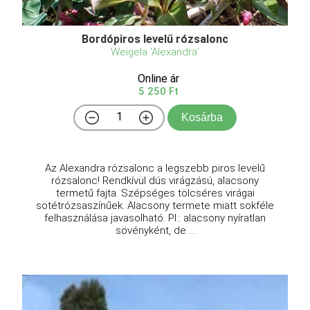
Bordópiros levelű rózsalonc
Weigela 'Alexandra'
Online ár
5 250 Ft
Kosárba
Az Alexandra rózsalonc a legszebb piros levelű
rózsalonc! Rendkívül dús virágzású, alacsony
termetű fajta. Szépséges tölcséres virágai
sötétrózsaszínűek. Alacsony termete miatt sokféle
felhasználása javasolható. Pl.: alacsony nyíratlan
sövényként, de ...