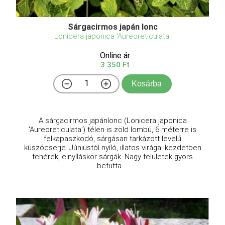
Sárgacirmos japán lonc
Lonicera japonica 'Aureoreticulata'
Online ár
3 350 Ft
Kosárba
A sárgacirmos japánlonc (Lonicera japonica
'Aureoreticulata') télen is zöld lombú, 6 méterre is
felkapaszkodó, sárgásan tarkázott levelű
kúszócserje. Júniustól nyíló, illatos virágai kezdetben
fehérek, elnyíláskor sárgák. Nagy felületek gyors
befutta ...