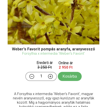
Weber's Favorit pompás aranyfa, aranyvessző
Forsythia x intermedia 'Weber's Favorit'
Eredeti ár
Online ár
3 250 Ft
2 950 Ft
Kosárba
A Forsythia x intermedia 'Weber's Favorit', magyar
nevén aranyvessző, egy igazi kuriózum az aranyfák
között. Míg a hagyományos aranyfák hatalmas
bokrokká cseperedhetnek, addig ez a fajta