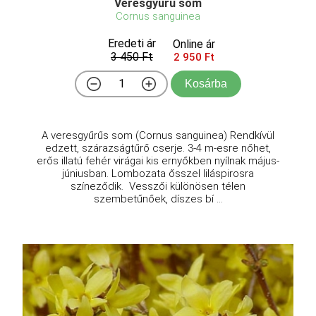
Veresgyűrű som
Cornus sanguinea
Eredeti ár
Online ár
3 450 Ft
2 950 Ft
Kosárba
A veresgyűrűs som (Cornus sanguinea) Rendkívül
edzett, szárazságtűrő cserje. 3-4 m-esre nőhet,
erős illatú fehér virágai kis ernyőkben nyílnak május-
júniusban. Lombozata ősszel liláspirosra
színeződik. Vesszői különösen télen
szembetűnőek, díszes bí ...