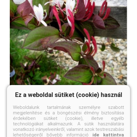
Ez a weboldal sütiket (cookie) használ
Bordólevelű japán lonc
Weboldalunk tartalmának személyre szabott
Lonicera japonica 'Purpurea'
megjelenítése és a böngészési élmény biztosítása
érdekében sütiket (cookie), illetve egyéb
Online ár
technológiákat alkalmazunk. A sütik használatára
vonatkozó irányelveinkről, valamint azok testreszabási
5 350 Ft
lehetőségeiről bővebb információ
ide kattintva