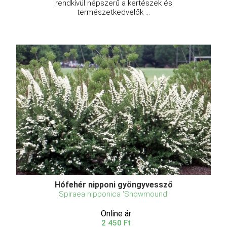
rendkívül népszerű a kertészek és
természetkedvelők ...
Hófehér nipponi gyöngyvessző
Spiraea nipponica 'Snowmound'
Online ár
2 450 Ft