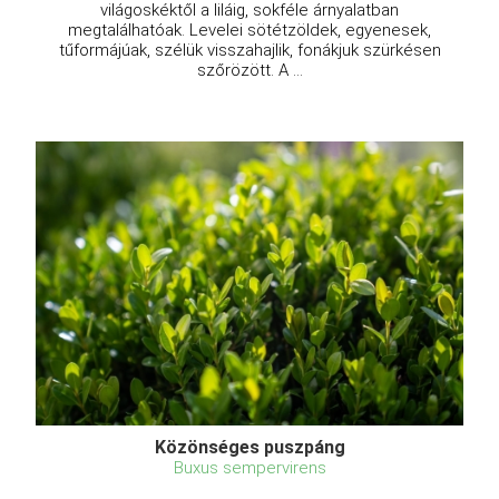
világoskéktől a liláig, sokféle árnyalatban
megtalálhatóak. Levelei sötétzöldek, egyenesek,
tűformájúak, szélük visszahajlik, fonákjuk szürkésen
szőrözött. A ...
Közönséges puszpáng
Buxus sempervirens