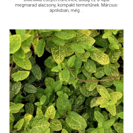
megmarad alacsony, kompakt termetűnek. Március-
áprilisban, még ...