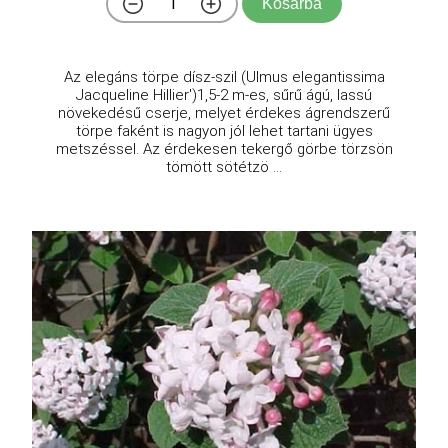
Kosárba
Az elegáns törpe dísz-szil (Ulmus elegantissima
Jacqueline Hillier')1,5-2 m-es, sűrű ágú, lassú
növekedésű cserje, melyet érdekes ágrendszerű
törpe faként is nagyon jól lehet tartani ügyes
metszéssel. Az érdekesen tekergő görbe törzsön
tömött sötétzö ...