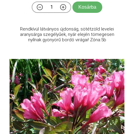
Kosárba
Rendkívül látványos újdonság, sötétzöld levelei
aranysárga szegélyűek, nyár elején tömegesen
nyílnak gyönyörű bordó virágai! Zóna:5b