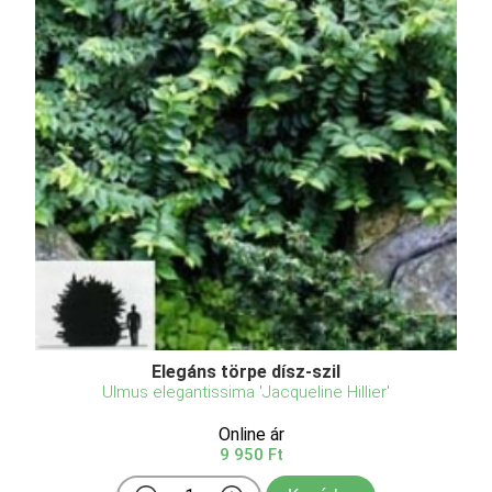
Elegáns törpe dísz-szil
Ulmus elegantissima 'Jacqueline Hillier'
Online ár
9 950 Ft