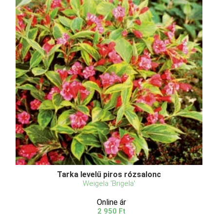
Tarka levelű piros rózsalonc
Weigela 'Brigela'
Online ár
2 950 Ft