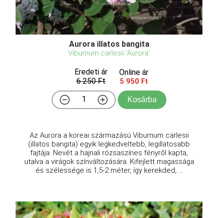
Aurora illatos bangita
Viburnum carlesii 'Aurora'
Eredeti ár
Online ár
6 250 Ft
5 950 Ft
Kosárba
Az Aurora a koreai származású Viburnum carlesii
(illatos bangita) egyik legkedveltebb, legillatosabb
fajtája. Nevét a hajnali rózsaszínes fényről kapta,
utalva a virágok színváltozására. Kifejlett magassága
és szélessége is 1,5-2 méter, így kerekded, ...