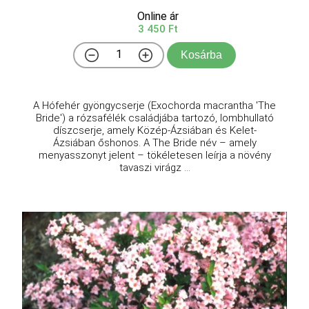
Online ár
3 450 Ft
Kosárba
A Hófehér gyöngycserje (Exochorda macrantha 'The
Bride') a rózsafélék családjába tartozó, lombhullató
díszcserje, amely Közép-Ázsiában és Kelet-
Ázsiában őshonos. A The Bride név – amely
menyasszonyt jelent – tökéletesen leírja a növény
tavaszi virágz ...