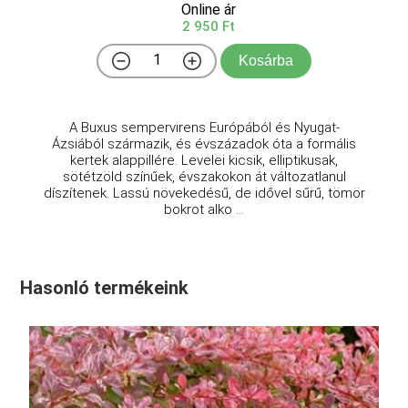
Online ár
2 950 Ft
Kosárba
A Buxus sempervirens Európából és Nyugat-
Ázsiából származik, és évszázadok óta a formális
kertek alappillére. Levelei kicsik, elliptikusak,
sötétzöld színűek, évszakokon át változatlanul
díszítenek. Lassú növekedésű, de idővel sűrű, tömör
bokrot alko ...
Hasonló termékeink