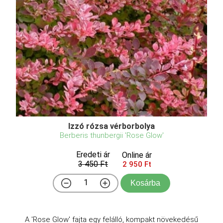
Izzó rózsa vérborbolya
Berberis thunbergii 'Rose Glow'
Eredeti ár
Online ár
3 450 Ft
2 950 Ft
Kosárba
A 'Rose Glow' fajta egy felálló, kompakt növekedésű