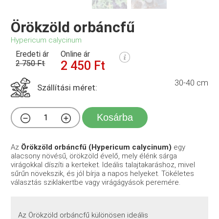
Örökzöld orbáncfű
Hypericum calycinum
Eredeti ár
Online ár
2 750 Ft
2 450 Ft
30-40 cm
Szállítási méret:
Kosárba
Az
Örökzöld orbáncfű (Hypericum calycinum)
egy
alacsony növésű, örökzöld évelő, mely élénk sárga
virágokkal díszíti a kerteket. Ideális talajtakaráshoz, mivel
sűrűn növekszik, és jól bírja a napos helyeket. Tökéletes
választás sziklakertbe vagy virágágyások peremére.
Az Örökzöld orbáncfű különösen ideális