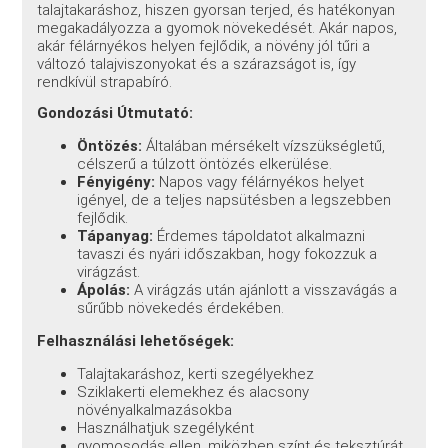
talajtakaráshoz, hiszen gyorsan terjed, és hatékonyan
megakadályozza a gyomok növekedését. Akár napos,
akár félárnyékos helyen fejlődik, a növény jól tűri a
változó talajviszonyokat és a szárazságot is, így
rendkívül strapabíró.
Gondozási Útmutató:
Öntözés:
Általában mérsékelt vízszükségletű,
célszerű a túlzott öntözés elkerülése.
Fényigény:
Napos vagy félárnyékos helyet
igényel, de a teljes napsütésben a legszebben
fejlődik.
Tápanyag:
Érdemes tápoldatot alkalmazni
tavaszi és nyári időszakban, hogy fokozzuk a
virágzást.
Ápolás:
A virágzás után ajánlott a visszavágás a
sűrűbb növekedés érdekében.
Felhasználási lehetőségek:
Talajtakaráshoz, kerti szegélyekhez
Sziklakerti elemekhez és alacsony
növényalkalmazásokba
Használhatjuk szegélyként
gyomosodás ellen, miközben színt és teksztúrát