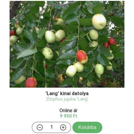
'Lang' kínai datolya
Ziziphus jujuba 'Lang'
Online ár
9 950 Ft
Kosárba