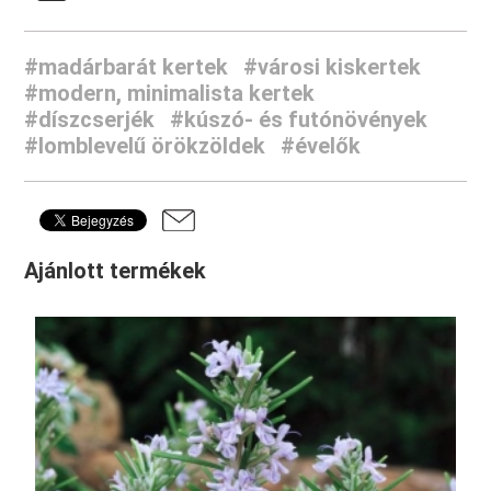
#madárbarát kertek
#városi kiskertek
#modern, minimalista kertek
#díszcserjék
#kúszó- és futónövények
#lomblevelű örökzöldek
#évelők
Ajánlott termékek