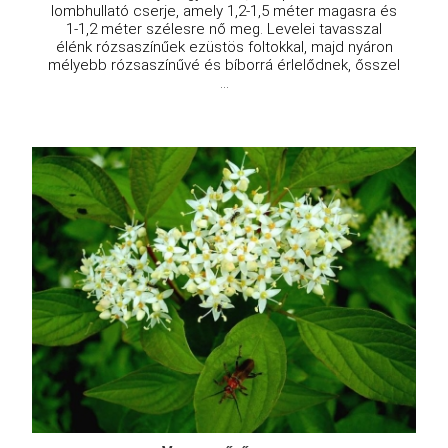
lombhullató cserje, amely 1,2-1,5 méter magasra és
1-1,2 méter szélesre nő meg. Levelei tavasszal
élénk rózsaszínűek ezüstös foltokkal, majd nyáron
mélyebb rózsaszínűvé és bíborrá érlelődnek, ősszel
...