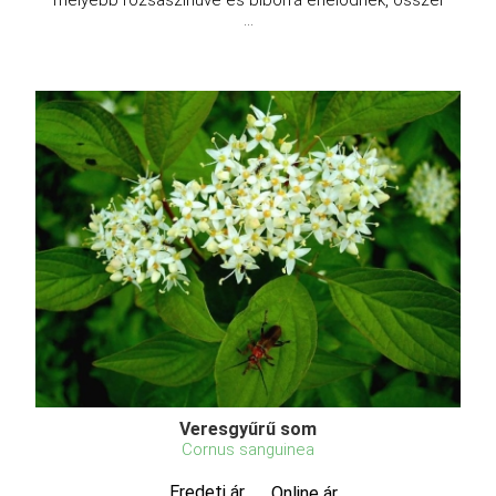
...
Veresgyűrű som
Cornus sanguinea
Eredeti ár
Online ár