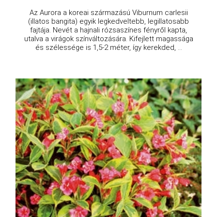
Az Aurora a koreai származású Viburnum carlesii
(illatos bangita) egyik legkedveltebb, legillatosabb
fajtája. Nevét a hajnali rózsaszínes fényről kapta,
utalva a virágok színváltozására. Kifejlett magassága
és szélessége is 1,5-2 méter, így kerekded, ...