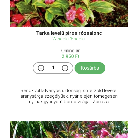
Tarka levelű piros rózsalonc
Weigela 'Brigela'
Online ár
2 950 Ft
Kosárba
Rendkívül látványos újdonság, sötétzöld levelei
aranysárga szegélyűek, nyár elején tömegesen
nyílnak gyönyörű bordó virágai! Zóna:5b