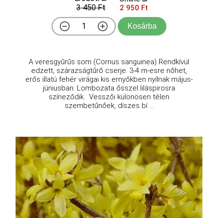
3 450 Ft
2 950 Ft
Kosárba
A veresgyűrűs som (Cornus sanguinea) Rendkívül
edzett, szárazságtűrő cserje. 3-4 m-esre nőhet,
erős illatú fehér virágai kis ernyőkben nyílnak május-
júniusban. Lombozata ősszel liláspirosra
színeződik. Vesszői különösen télen
szembetűnőek, díszes bí ...