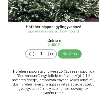
Hófehér nipponi gyöngyvessző
Spiraea nipponica 'Snowmound'
Online ár
2 450 Ft
Kosárba
Hófehér nipponi gyöngyvessző (Spiraea nipponica
'Snowmound') egy felfelé törő vesszőjű, 1-1,5
méteres cserje, lombozata enyhén kékes árnyalatú,
dús hófehér tavaszi virágzásával az egyik legszebb
gyöngyvessző, mely szoliternek, sövénynek
egyaránt reme ...