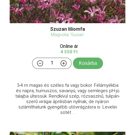
Szuzan liliomfa
Magnolia 'Susan'
Online ár
4 550 Ft
Kosárba
3-4 m magas és széles fa vagy bokor. Félárnyékba
és napra, humuszos, savanyú, vagy semleges pH-jú
talajba ültessük. Rendkívül szép, rózsaszínű, tulipán-
szerű virágai áprilisban nyílnak, de nyáron
szíámíthatunk gyengébb utóvirágzásra is. Levelei
sötét ...