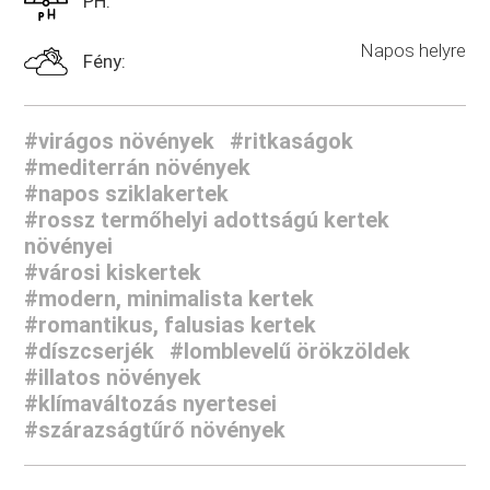
PH:
Napos helyre
Fény:
#virágos növények
#ritkaságok
#mediterrán növények
#napos sziklakertek
#rossz termőhelyi adottságú kertek
növényei
#városi kiskertek
#modern, minimalista kertek
#romantikus, falusias kertek
#díszcserjék
#lomblevelű örökzöldek
#illatos növények
#klímaváltozás nyertesei
#szárazságtűrő növények