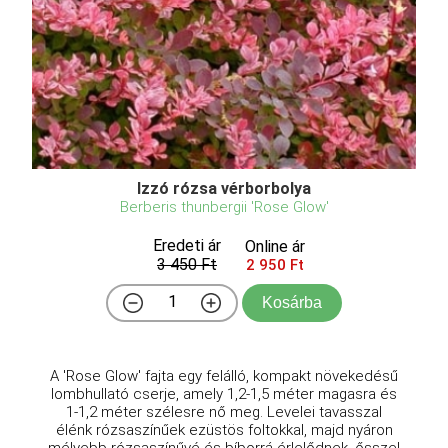
Izzó rózsa vérborbolya
Berberis thunbergii 'Rose Glow'
Eredeti ár
Online ár
3 450 Ft
2 950 Ft
Kosárba
A 'Rose Glow' fajta egy felálló, kompakt növekedésű
lombhullató cserje, amely 1,2-1,5 méter magasra és
1-1,2 méter szélesre nő meg. Levelei tavasszal
élénk rózsaszínűek ezüstös foltokkal, majd nyáron
mélyebb rózsaszínűvé és bíborrá érlelődnek, ősszel