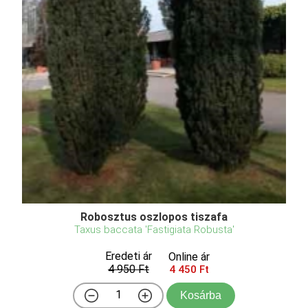
Robosztus oszlopos tiszafa
Taxus baccata 'Fastigiata Robusta'
Eredeti ár
Online ár
4 950 Ft
4 450 Ft
Kosárba