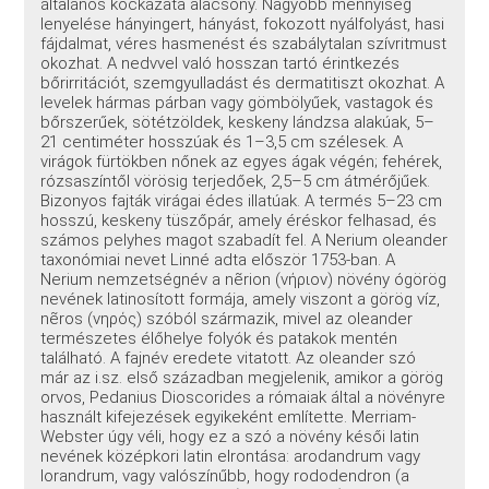
általános kockázata alacsony. Nagyobb mennyiség
lenyelése hányingert, hányást, fokozott nyálfolyást, hasi
fájdalmat, véres hasmenést és szabálytalan szívritmust
okozhat. A nedvvel való hosszan tartó érintkezés
bőrirritációt, szemgyulladást és dermatitiszt okozhat. A
levelek hármas párban vagy gömbölyűek, vastagok és
bőrszerűek, sötétzöldek, keskeny lándzsa alakúak, 5–
21 centiméter hosszúak és 1–3,5 cm szélesek. A
virágok fürtökben nőnek az egyes ágak végén; fehérek,
rózsaszíntől vörösig terjedőek, 2,5–5 cm átmérőjűek.
Bizonyos fajták virágai édes illatúak. A termés 5–23 cm
hosszú, keskeny tüszőpár, amely éréskor felhasad, és
számos pelyhes magot szabadít fel. A Nerium oleander
taxonómiai nevet Linné adta először 1753-ban. A
Nerium nemzetségnév a nẽrion (νήριον) növény ógörög
nevének latinosított formája, amely viszont a görög víz,
nẽros (νηρός) szóból származik, mivel az oleander
természetes élőhelye folyók és patakok mentén
található. A fajnév eredete vitatott. Az oleander szó
már az i.sz. első században megjelenik, amikor a görög
orvos, Pedanius Dioscorides a rómaiak által a növényre
használt kifejezések egyikeként említette. Merriam-
Webster úgy véli, hogy ez a szó a növény késői latin
nevének középkori latin elrontása: arodandrum vagy
lorandrum, vagy valószínűbb, hogy rododendron (a