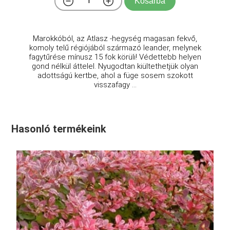
Kosárba
Marokkóból, az Atlasz -hegység magasan fekvő,
komoly telű régiójából származó leander, melynek
fagytűrése mínusz 15 fok körüli! Védettebb helyen
gond nélkül áttelel. Nyugodtan kiültethetjük olyan
adottságú kertbe, ahol a füge sosem szokott
visszafagy ...
Hasonló termékeink