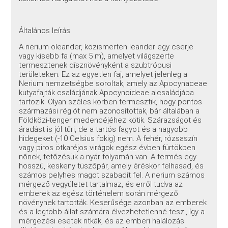
Általános leírás
A nerium oleander, közismerten leander egy cserje
vagy kisebb fa (max 5 m), amelyet világszerte
termesztenek dísznövényként a szubtrópusi
területeken. Ez az egyetlen faj, amelyet jelenleg a
Nerium nemzetségbe soroltak, amely az Apocynaceae
kutyafajták családjának Apocynoideae alcsaládjába
tartozik. Olyan széles körben termesztik, hogy pontos
származási régiót nem azonosítottak, bár általában a
Földközi-tenger medencéjéhez kötik. Szárazságot és
áradást is jól tűri, de a tartós fagyot és a nagyobb
hidegeket (-10 Celsius fokig) nem. A fehér, rózsaszín
vagy piros ötkaréjos virágok egész évben fürtökben
nőnek, tetőzésük a nyár folyamán van. A termés egy
hosszú, keskeny tüszőpár, amely éréskor felhasad, és
számos pelyhes magot szabadít fel. A nerium számos
mérgező vegyületet tartalmaz, és erről tudva az
emberek az egész történelem során mérgező
növénynek tartották. Keserűsége azonban az emberek
és a legtöbb állat számára élvezhetetlenné teszi, így a
mérgezési esetek ritkák, és az emberi halálozás