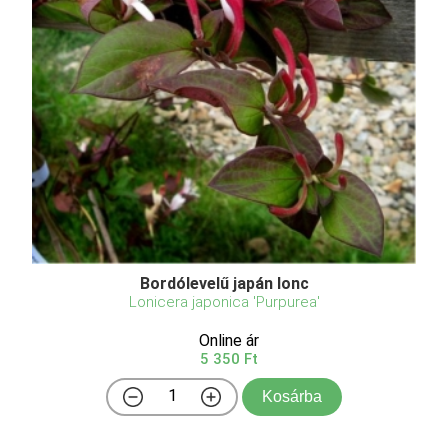
Bordólevelű japán lonc
Lonicera japonica 'Purpurea'
Online ár
5 350 Ft
Kosárba