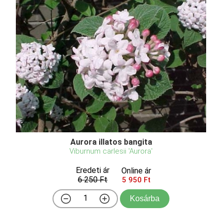
Aurora illatos bangita
Viburnum carlesii 'Aurora'
Eredeti ár
Online ár
6 250 Ft
5 950 Ft
Kosárba