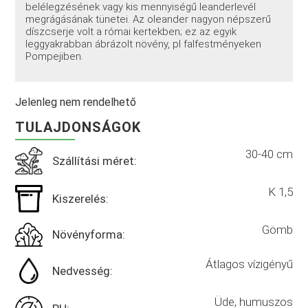
belélegzésének vagy kis mennyiségű leanderlevél
megrágásának tünetei. Az oleander nagyon népszerű
díszcserje volt a római kertekben; ez az egyik
leggyakrabban ábrázolt növény, pl falfestményeken
Pompejiben.
Jelenleg nem rendelhető
TULAJDONSÁGOK
30-40 cm
Szállítási méret:
K 1,5
Kiszerelés:
Gömb
Növényforma:
Átlagos vízigényű
Nedvesség:
Üde, humuszos