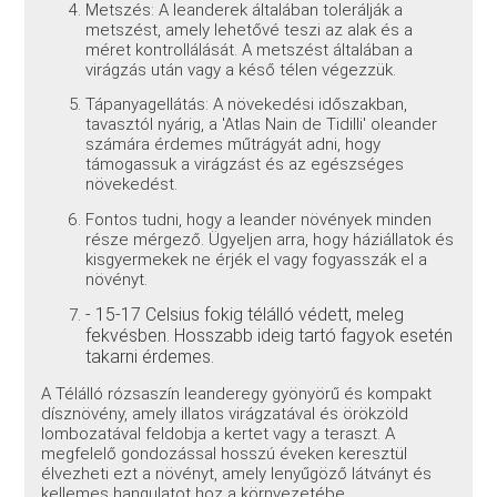
Metszés: A leanderek általában tolerálják a
metszést, amely lehetővé teszi az alak és a
méret kontrollálását. A metszést általában a
virágzás után vagy a késő télen végezzük.
Tápanyagellátás: A növekedési időszakban,
tavasztól nyárig, a 'Atlas Nain de Tidilli' oleander
számára érdemes műtrágyát adni, hogy
támogassuk a virágzást és az egészséges
növekedést.
Fontos tudni, hogy a leander növények minden
része mérgező. Ügyeljen arra, hogy háziállatok és
kisgyermekek ne érjék el vagy fogyasszák el a
növényt.
- 15-17 Celsius fokig télálló védett, meleg
fekvésben. Hosszabb ideig tartó fagyok esetén
takarni érdemes.
A Télálló rózsaszín leanderegy gyönyörű és kompakt
dísznövény, amely illatos virágzatával és örökzöld
lombozatával feldobja a kertet vagy a teraszt. A
megfelelő gondozással hosszú éveken keresztül
élvezheti ezt a növényt, amely lenyűgöző látványt és
kellemes hangulatot hoz a környezetébe.