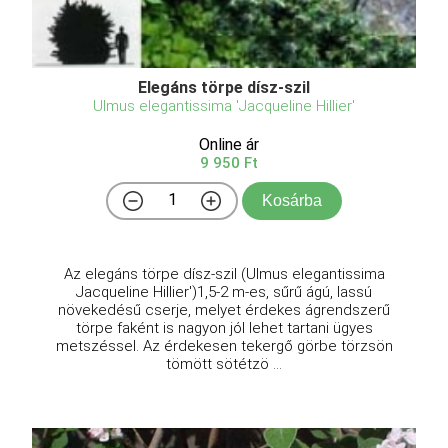
Elegáns törpe dísz-szil
Ulmus elegantissima 'Jacqueline Hillier'
Online ár
9 950 Ft
Kosárba
Az elegáns törpe dísz-szil (Ulmus elegantissima
Jacqueline Hillier')1,5-2 m-es, sűrű ágú, lassú
növekedésű cserje, melyet érdekes ágrendszerű
törpe faként is nagyon jól lehet tartani ügyes
metszéssel. Az érdekesen tekergő görbe törzsön
tömött sötétzö ...