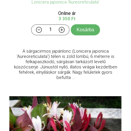
Lonicera japonica 'Aureoreticulata'
Online ár
3 350 Ft
Kosárba
A sárgacirmos japánlonc (Lonicera japonica
'Aureoreticulata') télen is zöld lombú, 6 méterre is
felkapaszkodó, sárgásan tarkázott levelű
kúszócserje. Júniustól nyíló, illatos virágai kezdetben
fehérek, elnyíláskor sárgák. Nagy felületek gyors
befutta ...