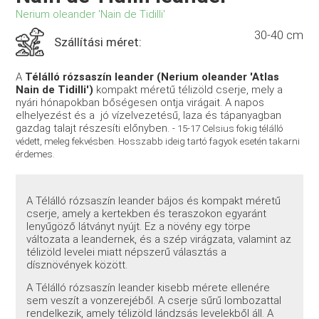
Nerium oleander 'Nain de Tidilli'
30-40 cm
Szállítási méret:
A
Télálló rózsaszín leander (Nerium oleander 'Atlas
Nain de Tidilli')
kompakt méretű télizöld cserje, mely a
nyári hónapokban bőségesen ontja virágait. A napos
elhelyezést és a jó vízelvezetésű, laza és tápanyagban
gazdag talajt részesíti előnyben.
- 15-17 Celsius fokig télálló
védett, meleg fekvésben. Hosszabb ideig tartó fagyok esetén takarni
érdemes.
A Télálló rózsaszín leander bájos és kompakt méretű
cserje, amely a kertekben és teraszokon egyaránt
lenyűgöző látványt nyújt. Ez a növény egy törpe
változata a leandernek, és a szép virágzata, valamint az
télizöld levelei miatt népszerű választás a
dísznövények között.
A Télálló rózsaszín leander kisebb mérete ellenére
sem veszít a vonzerejéből. A cserje sűrű lombozattal
rendelkezik, amely télizöld lándzsás levelekből áll. A