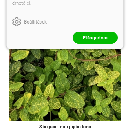
érhető el.
Beállítások
Elfogadom
Sárgacirmos japán lonc