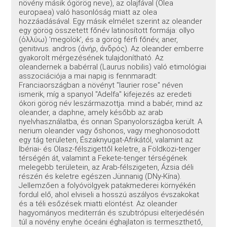
növény másik ógörög neve), az olajfával (Olea
europaea) való hasonlóság miatt az olea
hozzáadásával. Egy másik elmélet szerint az oleander
egy görög összetett főnév latinosított formája: οllyo
(ὀλλύω) 'megölök', és a görög férfi főnév, aner,
genitivus. andros (ἀνήρ, ἀνδρός). Az oleander emberre
gyakorolt mérgezésének tulajdonítható. Az
oleandernek a babérral (Laurus nobilis) való etimológiai
asszociációja a mai napig is fennmaradt:
Franciaországban a növényt "laurier rose" néven
ismerik, míg a spanyol "Adelfa" kifejezés az eredeti
ókori görög név leszármazottja. mind a babér, mind az
oleander, a daphne, amely később az arab
nyelvhasználatba, és onnan Spanyolországba került. A
nerium oleander vagy őshonos, vagy meghonosodott
egy tág területen, Északnyugat-Afrikától, valamint az
Ibériai- és Olasz-félszigettől keletre, a Földközi-tenger
térségén át, valamint a Fekete-tenger térségének
melegebb területein, az Arab-félszigeten, Ázsia déli
részén és keletre egészen Jünnanig (DNy-Kína).
Jellemzően a folyóvölgyek patakmederei környékén
fordul elő, ahol elviseli a hosszú aszályos évszakokat
és a téli esőzések miatti elöntést. Az oleander
hagyományos mediterrán és szubtrópusi elterjedésén
túl a növény enyhe óceáni éghajlaton is termeszthető,