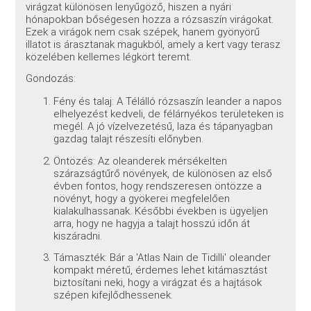
virágzat különösen lenyűgöző, hiszen a nyári
hónapokban bőségesen hozza a rózsaszín virágokat.
Ezek a virágok nem csak szépek, hanem gyönyörű
illatot is árasztanak magukból, amely a kert vagy terasz
közelében kellemes légkört teremt.
Gondozás:
Fény és talaj: A Télálló rózsaszín leander a napos
elhelyezést kedveli, de félárnyékos területeken is
megél. A jó vízelvezetésű, laza és tápanyagban
gazdag talajt részesíti előnyben.
Öntözés: Az oleanderek mérsékelten
szárazságtűrő növények, de különösen az első
évben fontos, hogy rendszeresen öntözze a
növényt, hogy a gyökerei megfelelően
kialakulhassanak. Későbbi években is ügyeljen
arra, hogy ne hagyja a talajt hosszú időn át
kiszáradni.
Támaszték: Bár a 'Atlas Nain de Tidilli' oleander
kompakt méretű, érdemes lehet kitámasztást
biztosítani neki, hogy a virágzat és a hajtások
szépen kifejlődhessenek.