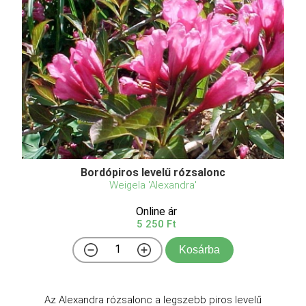
Bordópiros levelű rózsalonc
Weigela 'Alexandra'
Online ár
5 250 Ft
Kosárba
Az Alexandra rózsalonc a legszebb piros levelű