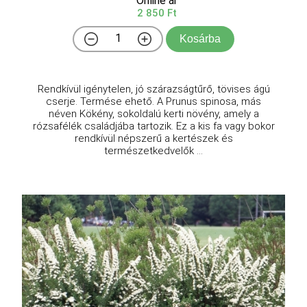
Online ár
2 850 Ft
Kosárba
Rendkívül igénytelen, jó szárazságtűrő, tövises ágú
cserje. Termése ehető. A Prunus spinosa, más
néven Kökény, sokoldalú kerti növény, amely a
rózsafélék családjába tartozik. Ez a kis fa vagy bokor
rendkívül népszerű a kertészek és
természetkedvelők ...