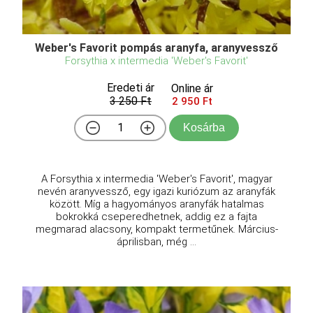
Weber's Favorit pompás aranyfa, aranyvessző
Forsythia x intermedia 'Weber's Favorit'
Eredeti ár
Online ár
3 250 Ft
2 950 Ft
Kosárba
A Forsythia x intermedia 'Weber's Favorit', magyar
nevén aranyvessző, egy igazi kuriózum az aranyfák
között. Míg a hagyományos aranyfák hatalmas
bokrokká cseperedhetnek, addig ez a fajta
megmarad alacsony, kompakt termetűnek. Március-
áprilisban, még ...