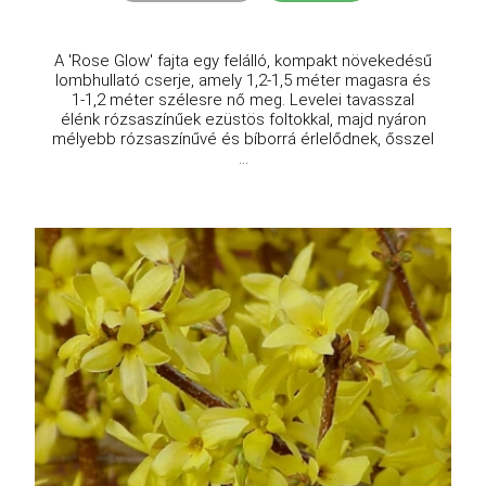
A 'Rose Glow' fajta egy felálló, kompakt növekedésű
lombhullató cserje, amely 1,2-1,5 méter magasra és
1-1,2 méter szélesre nő meg. Levelei tavasszal
élénk rózsaszínűek ezüstös foltokkal, majd nyáron
mélyebb rózsaszínűvé és bíborrá érlelődnek, ősszel
...