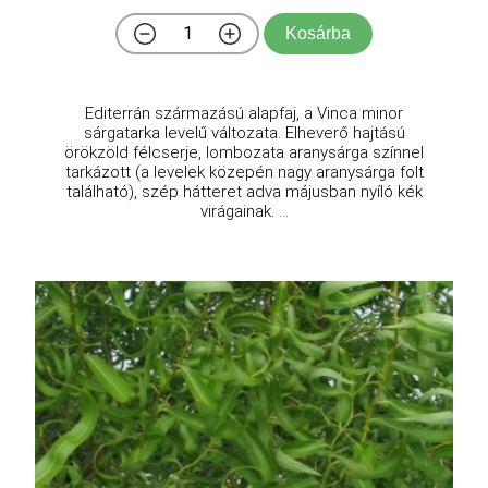
Kosárba
Editerrán származású alapfaj, a Vinca minor
sárgatarka levelű változata. Elheverő hajtású
örökzöld félcserje, lombozata aranysárga színnel
tarkázott (a levelek közepén nagy aranysárga folt
található), szép hátteret adva májusban nyíló kék
virágainak. ...