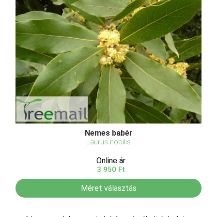
Nemes babér
Laurus nobilis
Online ár
3 950 Ft
Méret választás