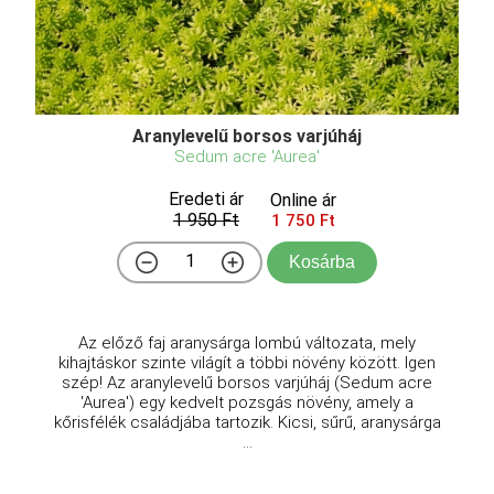
Aranylevelű borsos varjúháj
Sedum acre 'Aurea'
Eredeti ár
Online ár
1 950 Ft
1 750 Ft
Kosárba
Az előző faj aranysárga lombú változata, mely
kihajtáskor szinte világít a többi növény között. Igen
szép! Az aranylevelű borsos varjúháj (Sedum acre
'Aurea') egy kedvelt pozsgás növény, amely a
kőrisfélék családjába tartozik. Kicsi, sűrű, aranysárga
...