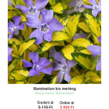
Illumination kis meténg
Vinca minor 'Illumination'
Eredeti ár
Online ár
5 110 Ft
3 950 Ft