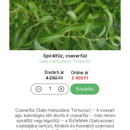
Spirálfűz, csavarfűz
Salix matsudana 'Tortuosa'
Eredeti ár
Online ár
4 250 Ft
3 450 Ft
Kosárba
Csavarfűz (Salix matsudana 'Tortuosa') – A csavart
ágú, különleges téli díszfa A csavarfűz – más néven
spirálfűz vagy kígyófűz – a fűzfafélék (Salicaceae)
családjába tartozó, Kínából és Koreából származó