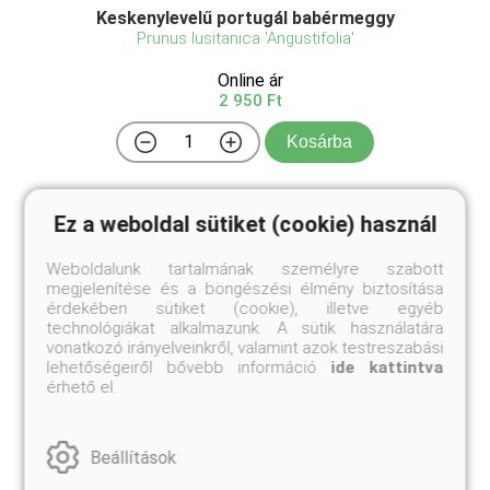
Keskenylevelű portugál babérmeggy
Prunus lusitanica 'Angustifolia'
Online ár
2 950 Ft
Kosárba
Ez a weboldal sütiket (cookie) használ
A keskeny levelű portugál babérmeggy a klasszikus
portugál babérmeggy elegáns, finomabb
megjelenésű változata, amely keskenyebb leveleivel
Weboldalunk tartalmának személyre szabott
és természetes sűrűségével tűnik ki. Kifejlett
megjelenítése és a böngészési élmény biztosítása
magassága 3-5 méter, szélessége 2-3 méter, így
érdekében sütiket (cookie), illetve egyéb
kisebb termetű fá ...
technológiákat alkalmazunk. A sütik használatára
vonatkozó irányelveinkről, valamint azok testreszabási
lehetőségeiről bővebb információ
ide kattintva
érhető el.
Hasonló termékeink
Beállítások