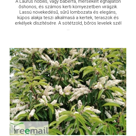
A Laurus nobilis, vagy babérfa, mérsékelt éghajlaton
őshonos, és számos kerti környezetben virágzik.
Lassú növekedésű, sűrű lombozata és elegáns,
kúpos alakja teszi alkalmasá a kertek, teraszok és
erkélyek díszítésére. A sötétzöld, bőrös levelek szél
...