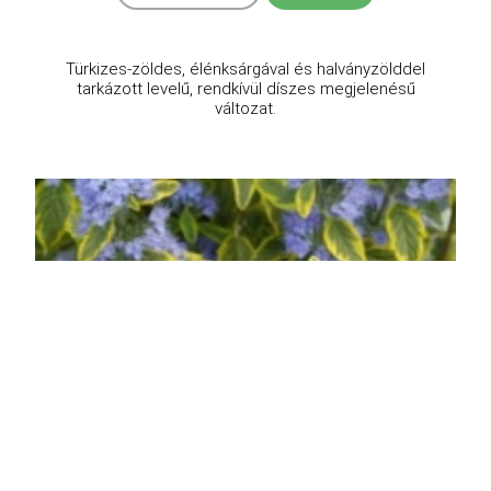
Türkizes-zöldes, élénksárgával és halványzölddel
tarkázott levelű, rendkívül díszes megjelenésű
változat.