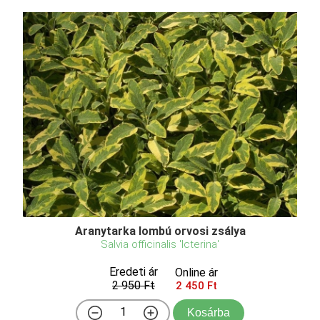
Aranytarka lombú orvosi zsálya
Salvia officinalis 'Icterina'
Eredeti ár
Online ár
2 950 Ft
2 450 Ft
Kosárba