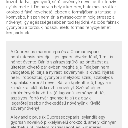
között tartva, gyönyörű, sűrű sövénnyé nevelhető intenzív
nyírás mellett. De ha van hely a kertben, hatalmas szoliter
örökzöld fává nevelhető, ebben a formájában a tartása is
könnyebb, hiszen nem éri a nyírásokkor mindig stressz a
növényt, így egészségesebben tud fejlődni. Az idős fáknak
gyönyörű a törzsük, hosszú életű formás fenyője lehet
kertjeinknek.
A Cupressus macrocarpa és a Chamaecyparis
nootkatensis hibridje. Igen gyors növekedésű, 1 m-t is
nőhet évente. Bár jó szárazságtűrő, az öntözést az
ültetést követő pár évben meghálálja. Talajban nem
válogatós, jól bírja a nyírást, sövénynek is kiváló. Nyírás
nélkül robosztus, gyönyörű mélyzöld színű, szabályos
kúp alakú koronát nevel. Bátran kijelenthető, hogy a mi
klímánkra találták ki ezt a növényt. Szélsőséges
körülmények között is (átlagosnál keményebb tél,
aszályos, forró nyár, gyenge talaj) az egyik
legerőteljesebb növekedésű növényünk. Kiváló
sövénynövény!
A leyland ciprus (x Cupressocyparis leylandii) egy
gyorsan növekvő pikkelylevelű örökzöld, amely könnyen
elérheti a 20 méters magasságot és 5 méteres