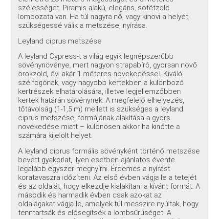
szélességet. Piramis alakú, elegáns, sötétzöld
lombozata van. Ha túl nagyra nő, vagy kinövi a helyét,
szükségessé válik a metszése, nyírása.
Leyland ciprus metszése
A leyland Cypress-t a világ egyik legnépszerűbb
sövénynövénye, mert nagyon strapabíró, gyorsan növő
örökzöld, évi akár 1 méteres növekedéssel. Kiváló
szélfogónak, vagy nagyobb kertekben a különböző
kertrészek elhatárolására, illetve legjellemzőbben
kertek határán sövénynek. A megfelelő elhelyezés,
tőtávolság (1-1,5 m) mellett is szükséges a leyland
ciprus metszése, formájának alakítása a gyors
növekedése miatt – különösen akkor ha kinőtte a
számára kijelölt helyet.
A leyland ciprus formális sövényként történő metszése
bevett gyakorlat, ilyen esetben ajánlatos évente
legalább egyszer megnyírni. Érdemes a nyírást
koratavaszra időzíteni. Az első évben vágja le a tetejét
és az oldalát, hogy elkezdje kialakítani a kívánt formát. A
második és harmadik évben csak azokat az
oldalágakat vágja le, amelyek túl messzire nyúltak, hogy
fenntartsák és elősegítsék a lombsűrűséget. A