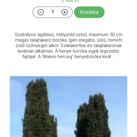
3 950 Ft
Kosárba
Szabályos ágállású, mélyzöld színű, maximum 30 cm
magas talajtakaró boróka. Igen elegáns, sűrű, tömött
zöld szőnyeget alkot. Sziklakertbe és talajtakarónak
kiválóan alkalmas. A henye boróka egyik legszebb
fajtája! A 'Walesi herceg' henyeboróka kivál ...