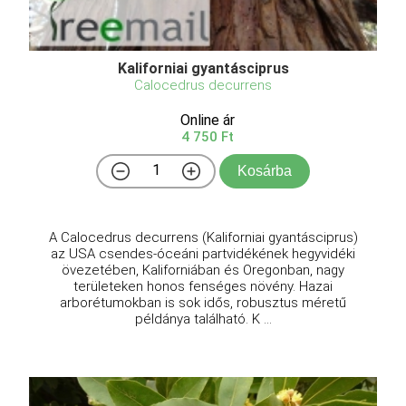
Kaliforniai gyantásciprus
Calocedrus decurrens
Online ár
4 750 Ft
Kosárba
A Calocedrus decurrens (Kaliforniai gyantásciprus)
az USA csendes-óceáni partvidékének hegyvidéki
övezetében, Kaliforniában és Oregonban, nagy
területeken honos fenséges növény. Hazai
arborétumokban is sok idős, robusztus méretű
példánya található. K ...