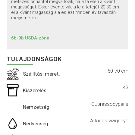
metszés onnantól megváltozik, ha a fa eléri a kívánt
magasságot. Ekkor évente vágja le a tetejét 20-30 cm-
el a kívánt magasság alá és ezt minden év tavaszán
megismételni.
6b-9b USDA-zóna
TULAJDONSÁGOK
50-70 cm
Szállítási méret:
K3
Kiszerelés:
Cupressocyparis
Nemzetség:
Átlagos vízigényű
Nedvesség: