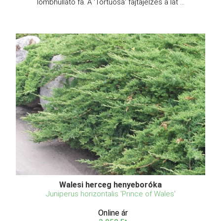
lombhullató fa. A 'Tortuosa' fajtajelzés a lat ...
Walesi herceg henyeboróka
Juniperus horizontalis 'Prince of Wales'
Online ár