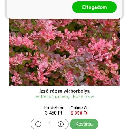
Elfogadom
Izzó rózsa vérborbolya
Berberis thunbergii 'Rose Glow'
Eredeti ár
Online ár
3 450 Ft
2 950 Ft
Kosárba