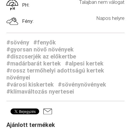
Talajban nem válogat
PH:
Napos helyre
Fény:
#sövény
#fenyők
#gyorsan növő növények
#díszcserjék az előkertbe
#madárbarát kertek
#alpesi kertek
#rossz termőhelyi adottságú kertek
növényei
#városi kiskertek
#sövénynövények
#klímaváltozás nyertesei
Ajánlott termékek