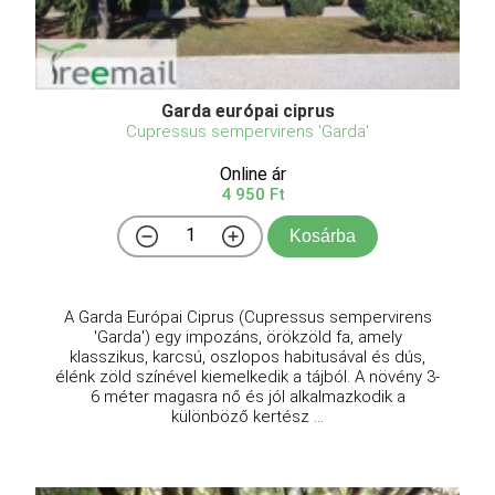
Garda európai ciprus
Cupressus sempervirens 'Garda'
Online ár
4 950 Ft
Kosárba
A Garda Európai Ciprus (Cupressus sempervirens
'Garda') egy impozáns, örökzöld fa, amely
klasszikus, karcsú, oszlopos habitusával és dús,
élénk zöld színével kiemelkedik a tájból. A növény 3-
6 méter magasra nő és jól alkalmazkodik a
különböző kertész ...