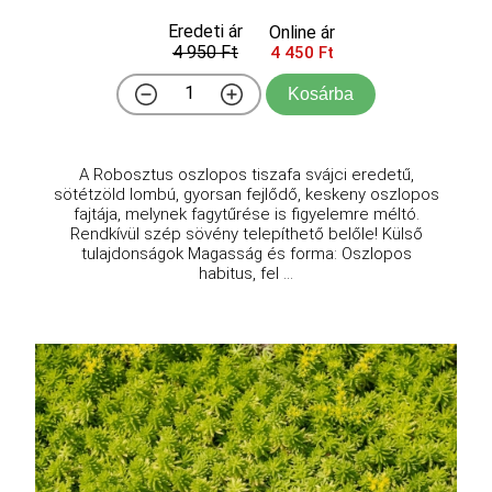
Eredeti ár
Online ár
4 950 Ft
4 450 Ft
Kosárba
A Robosztus oszlopos tiszafa svájci eredetű,
sötétzöld lombú, gyorsan fejlődő, keskeny oszlopos
fajtája, melynek fagytűrése is figyelemre méltó.
Rendkívül szép sövény telepíthető belőle! Külső
tulajdonságok Magasság és forma: Oszlopos
habitus, fel ...