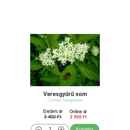
Veresgyűrű som
Cornus sanguinea
Eredeti ár
Online ár
3 450 Ft
2 950 Ft
Kosárba