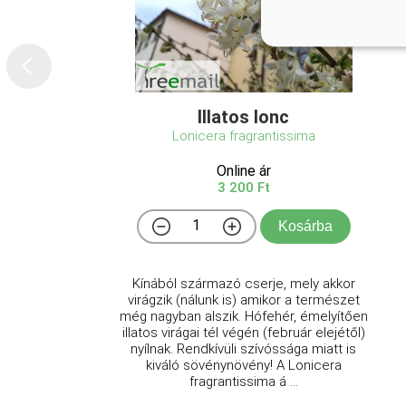
Illatos lonc
Lonicera fragrantissima
Online ár
3 200 Ft
Kosárba
Kínából származó cserje, mely akkor
virágzik (nálunk is) amikor a természet
még nagyban alszik. Hófehér, émelyítően
illatos virágai tél végén (február elejétől)
nyílnak. Rendkívüli szívóssága miatt is
kiváló sövénynövény! A Lonicera
fragrantissima á ...