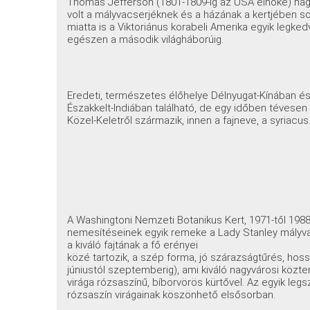
Thomas Jefferson (1801-1809-ig az USA elnöke) nag
volt a mályvacserjéknek és a házának a kertjében sok
miatta is a Viktoriánus korabeli Amerika egyik legke
egészen a második világháborúig.
Eredeti, természetes élőhelye Délnyugat-Kínában é
Északkelt-Indiában található, de egy időben tévesen 
Közel-Keletről származik, innen a fajneve, a syriacus
A Washingtoni Nemzeti Botanikus Kert, 1971-től 1988-
nemesítéseinek egyik remeke a Lady Stanley mályvac
a kiváló fajtának a fő erényei
közé tartozik, a szép forma, jó szárazságtűrés, hoss
júniustól szeptemberig), ami kiváló nagyvárosi közter
virága rózsaszínű, bíborvörös kürtővel. Az egyik le
rózsaszín virágainak köszönhető elsősorban.