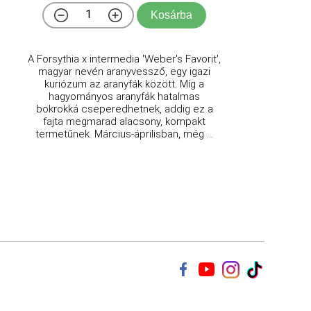
Kosárba
A Forsythia x intermedia 'Weber's Favorit',
magyar nevén aranyvessző, egy igazi
kuriózum az aranyfák között. Míg a
hagyományos aranyfák hatalmas
bokrokká cseperedhetnek, addig ez a
fajta megmarad alacsony, kompakt
termetűnek. Március-áprilisban, még ...