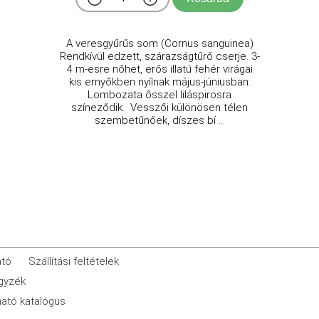
A veresgyűrűs som (Cornus sanguinea)
Rendkívül edzett, szárazságtűrő cserje. 3-
4 m-esre nőhet, erős illatú fehér virágai
kis ernyőkben nyílnak május-júniusban.
Lombozata ősszel liláspirosra
színeződik. Vesszői különösen télen
szembetűnőek, díszes bí ...
ató
Szállítási feltételek
egyzék
ató katalógus