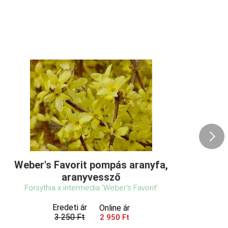
Weber's Favorit pompás aranyfa,
aranyvessző
Forsythia x intermedia 'Weber's Favorit'
Eredeti ár
Online ár
3 250 Ft
2 950 Ft