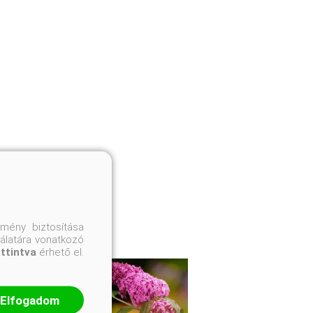
mény biztosítása
nálatára vonatkozó
attintva
érhető el.
Elfogadom