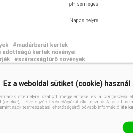
pH semleges
Napos helyre
yek
#madárbarát kertek
i adottságú kertek növényei
rjék
#szárazságtűrő növények
Ez a weboldal sütiket (cookie) használ
talmának személyre szabott megjelenítése és a böngészési él
 (cookie), illetve egyéb technológiákat alkalmazunk. A sütik hasz
valamint azok testreszabási lehetőségeiről bővebb információ
ide k