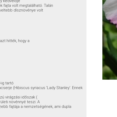
y kedvelője
 fajta volt megtalálható. Talán
dveltebb dísznövénye volt
s
azt hitték, hogy a
.
ig tartó
serje (Hibiscus syriacus 'Lady Stanley'. Ennek
zú virágzási időszak (
ületi növénnyé teszi. A
gszebb fajtája a nemzetségének, ami dupla