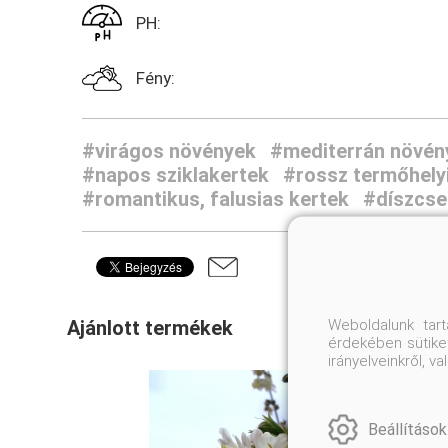
PH:
Fény:
#virágos növények
#mediterrán növén
#napos sziklakertek
#rossz termőhely
#romantikus, falusias kertek
#díszcse
Weboldalunk tar
Ajánlott termékek
érdekében sütiket
irányelveinkről, 
Beállítások