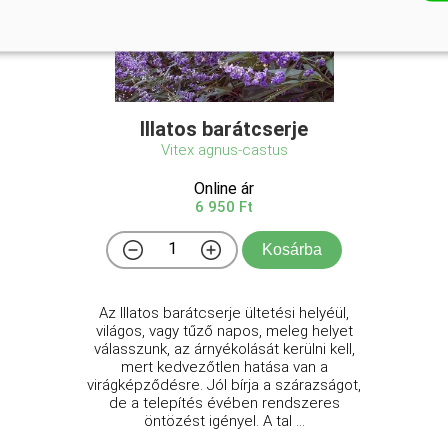
Illatos barátcserje
Vitex agnus-castus
Online ár
6 950 Ft
Kosárba
Az Illatos barátcserje ültetési helyéül,
világos, vagy tűző napos, meleg helyet
válasszunk, az árnyékolását kerülni kell,
mert kedvezőtlen hatása van a
virágképződésre. Jól bírja a szárazságot,
de a telepítés évében rendszeres
öntözést igényel. A tal ...