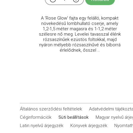
A 'Rose Glow' fajta egy felálló, kompakt
növekedésű lombhullató cserje, amely
1,2-1,5 méter magasra és 1-1,2 méter
szélesre nő meg. Levelei tavasszal élénk
rózsaszínűek ezüstös foltokkal, majd
nyáron mélyebb rózsaszínűvé és bíborrá
érlelődnek, ősszel ...
Általános szerződési feltételek
Adatvédelmi tájékozt
Céginformációk
Süti beállítások
Magyar nyelvű árj
Latin nyelvű árjegyzék
Könyvek árjegyzék
Nyomtath