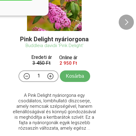
Pink Delight nyáriorgona
Buddleia davidii 'Pink Delight'
Eredeti ár
Online ár
3 450 Ft
2 950 Ft
Kosárba
A Pink Delight nyáriorgona egy
csodálatos, lombhullató díszcserje,
amely nemcsak szépségével, hanem
ellenállóságával és könnyű gondozásával
is meghódítja a kertbarátok szívét. Ez a
fajta a nyáriorgonák egyik legszebb
rózsaszín változata, amely egész ...