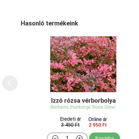
Hasonló termékeink
Izzó rózsa vérborbolya
Berberis thunbergii 'Rose Glow'
Eredeti ár
Online ár
3 450 Ft
2 950 Ft
Kosárba