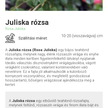
Juliska rózsa
Rosa Juliska
10-20 (visszavágva) cm
Szállítási méret:
A
Juliska rózsa
(Rosa Juliska)
egy bájos teahibrid
rózsafajta, melynek nagy, élénk rózsaszín virágai és enyhe
illata minden kertben figyelemfelkeltő látványt nyújtanak.
Ideális választás dísznövényként virágágyásokba, vágott
virágként csokrokhoz, valamint konténerekben való
nevelésre. Ez a fajta jól alkalmazkodik a különböző
környezeti viszonyokhoz, és megfelelő gondozással
hosszantartó, bőséges virágzással ajándékozza meg a
kertet.
A
Juliska rózsa
egy elbűvölő teahibrid rózsafajta,
melynek feltűnő, rózsaszín virágai és finom illata bájt és