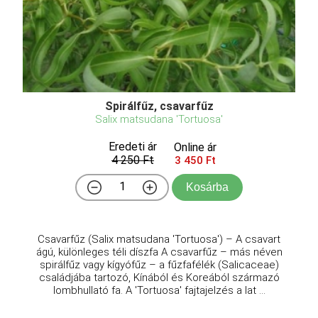
Spirálfűz, csavarfűz
Salix matsudana 'Tortuosa'
Eredeti ár
Online ár
4 250 Ft
3 450 Ft
Kosárba
Csavarfűz (Salix matsudana 'Tortuosa') – A csavart
ágú, különleges téli díszfa A csavarfűz – más néven
spirálfűz vagy kígyófűz – a fűzfafélék (Salicaceae)
családjába tartozó, Kínából és Koreából származó
lombhullató fa. A 'Tortuosa' fajtajelzés a lat ...