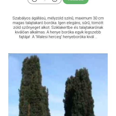
Szabályos ágállású, mélyzöld színű, maximum 30 cm
magas talajtakaró boróka. Igen elegáns, sűrű, tömött
zöld szőnyeget alkot. Sziklakertbe és talajtakarónak
kiválóan alkalmas. A henye boróka egyik legszebb
fajtája! A 'Walesi herceg' henyeboróka kivál ...