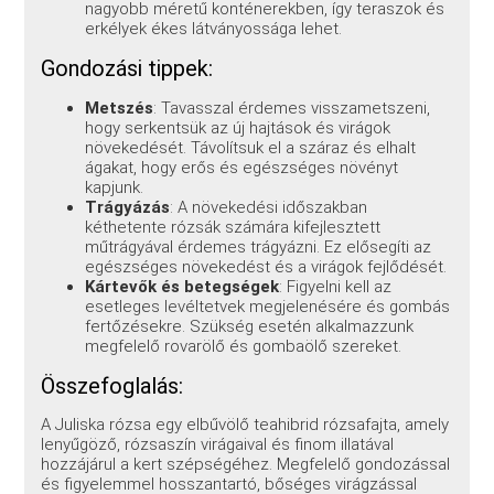
nagyobb méretű konténerekben, így teraszok és
erkélyek ékes látványossága lehet.
Gondozási tippek:
Metszés
: Tavasszal érdemes visszametszeni,
hogy serkentsük az új hajtások és virágok
növekedését. Távolítsuk el a száraz és elhalt
ágakat, hogy erős és egészséges növényt
kapjunk.
Trágyázás
: A növekedési időszakban
kéthetente rózsák számára kifejlesztett
műtrágyával érdemes trágyázni. Ez elősegíti az
egészséges növekedést és a virágok fejlődését.
Kártevők és betegségek
: Figyelni kell az
esetleges levéltetvek megjelenésére és gombás
fertőzésekre. Szükség esetén alkalmazzunk
megfelelő rovarölő és gombaölő szereket.
Összefoglalás:
A Juliska rózsa egy elbűvölő teahibrid rózsafajta, amely
lenyűgöző, rózsaszín virágaival és finom illatával
hozzájárul a kert szépségéhez. Megfelelő gondozással
és figyelemmel hosszantartó, bőséges virágzással