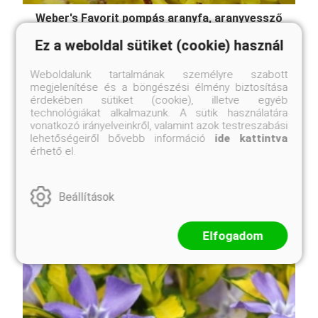
Weber's Favorit pompás aranyfa, aranyvessző
Forsythia x intermedia 'Weber's Favorit'
Ez a weboldal sütiket (cookie) használ
Eredeti ár
Online ár
3 250 Ft
2 950 Ft
Weboldalunk tartalmának személyre szabott
megjelenítése és a böngészési élmény biztosítása
Kosárba
érdekében sütiket (cookie), illetve egyéb
technológiákat alkalmazunk. A sütik használatára
vonatkozó irányelveinkről, valamint azok testreszabási
lehetőségeiről bővebb információ
ide kattintva
érhető el.
A Forsythia x intermedia 'Weber's Favorit', magyar
nevén aranyvessző, egy igazi kuriózum az aranyfák
között. Míg a hagyományos aranyfák hatalmas
bokrokká cseperedhetnek, addig ez a fajta
Beállítások
megmarad alacsony, kompakt termetűnek. Március-
áprilisban, még ...
Elfogadom