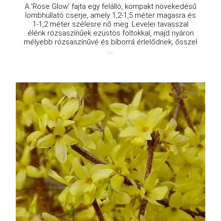
A 'Rose Glow' fajta egy felálló, kompakt növekedésű
lombhullató cserje, amely 1,2-1,5 méter magasra és
1-1,2 méter szélesre nő meg. Levelei tavasszal
élénk rózsaszínűek ezüstös foltokkal, majd nyáron
mélyebb rózsaszínűvé és bíborrá érlelődnek, ősszel
...