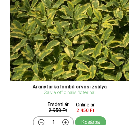
Aranytarka lombú orvosi zsálya
Salvia officinalis 'Icterina'
Eredeti ár
Online ár
2 950 Ft
2 450 Ft
Kosárba