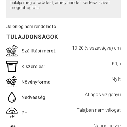
hálálja meg a törődést, amely minden kertész szívét
megdobogtatja.
Jelenleg nem rendelhető
TULAJDONSÁGOK
10-20 (visszavágva) cm
Szállítási méret:
K1,5
Kiszerelés:
Nyílt
Növényforma:
Átlagos vízigényű
Nedvesség:
Talajban nem válogat
PH:
Napos helyre