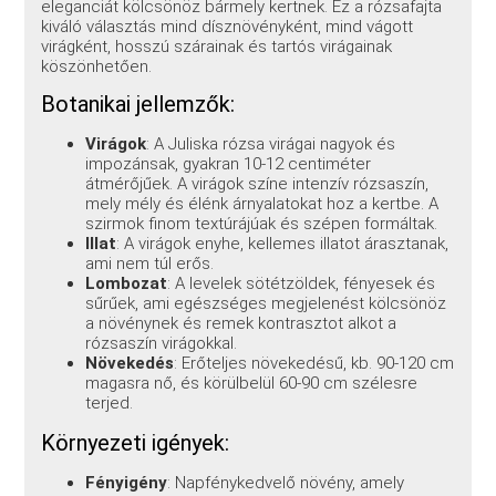
eleganciát kölcsönöz bármely kertnek. Ez a rózsafajta
kiváló választás mind dísznövényként, mind vágott
virágként, hosszú szárainak és tartós virágainak
köszönhetően.
Botanikai jellemzők:
Virágok
: A Juliska rózsa virágai nagyok és
impozánsak, gyakran 10-12 centiméter
átmérőjűek. A virágok színe intenzív rózsaszín,
mely mély és élénk árnyalatokat hoz a kertbe. A
szirmok finom textúrájúak és szépen formáltak.
Illat
: A virágok enyhe, kellemes illatot árasztanak,
ami nem túl erős.
Lombozat
: A levelek sötétzöldek, fényesek és
sűrűek, ami egészséges megjelenést kölcsönöz
a növénynek és remek kontrasztot alkot a
rózsaszín virágokkal.
Növekedés
: Erőteljes növekedésű, kb. 90-120 cm
magasra nő, és körülbelül 60-90 cm szélesre
terjed.
Környezeti igények:
Fényigény
: Napfénykedvelő növény, amely