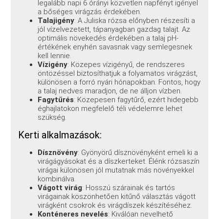
legalább napi 6 órányi közvetlen napfényt igényel
a bőséges virágzás érdekében.
Talajigény
: A Juliska rózsa előnyben részesíti a
jól vízelvezetett, tápanyagban gazdag talajt. Az
optimális növekedés érdekében a talaj pH-
értékének enyhén savasnak vagy semlegesnek
kell lennie.
Vízigény
: Közepes vízigényű, de rendszeres
öntözéssel biztosíthatjuk a folyamatos virágzást,
különösen a forró nyári hónapokban. Fontos, hogy
a talaj nedves maradjon, de ne álljon vízben.
Fagytűrés
: Közepesen fagytűrő, ezért hidegebb
éghajlatokon megfelelő téli védelemre lehet
szükség.
Kerti alkalmazások:
Dísznövény
: Gyönyörű dísznövényként emeli ki a
virágágyásokat és a díszkerteket. Élénk rózsaszín
virágai különösen jól mutatnak más növényekkel
kombinálva.
Vágott virág
: Hosszú szárainak és tartós
virágainak köszönhetően kitűnő választás vágott
virágként csokrok és virágdíszek készítéséhez.
Konténeres nevelés
: Kiválóan nevelhető