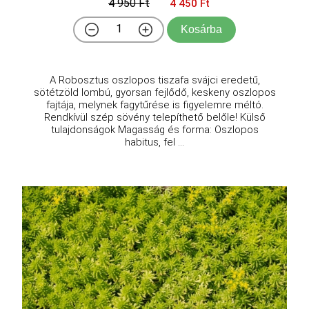
4 950 Ft
4 450 Ft
Kosárba
A Robosztus oszlopos tiszafa svájci eredetű,
sötétzöld lombú, gyorsan fejlődő, keskeny oszlopos
fajtája, melynek fagytűrése is figyelemre méltó.
Rendkívül szép sövény telepíthető belőle! Külső
tulajdonságok Magasság és forma: Oszlopos
habitus, fel ...