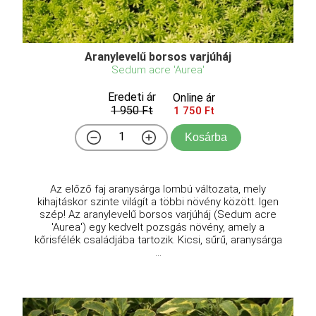
Aranylevelű borsos varjúháj
Sedum acre 'Aurea'
Eredeti ár
Online ár
1 950 Ft
1 750 Ft
Kosárba
Az előző faj aranysárga lombú változata, mely
kihajtáskor szinte világít a többi növény között. Igen
szép! Az aranylevelű borsos varjúháj (Sedum acre
'Aurea') egy kedvelt pozsgás növény, amely a
kőrisfélék családjába tartozik. Kicsi, sűrű, aranysárga
...