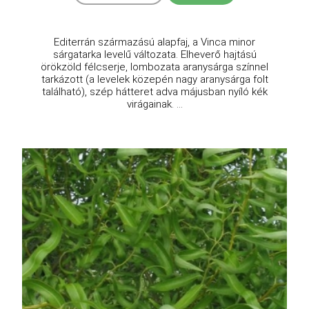
Editerrán származású alapfaj, a Vinca minor
sárgatarka levelű változata. Elheverő hajtású
örökzöld félcserje, lombozata aranysárga színnel
tarkázott (a levelek közepén nagy aranysárga folt
található), szép hátteret adva májusban nyíló kék
virágainak. ...