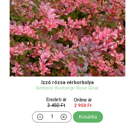
Izzó rózsa vérborbolya
Berberis thunbergii 'Rose Glow'
Eredeti ár
Online ár
3 450 Ft
2 950 Ft
Kosárba