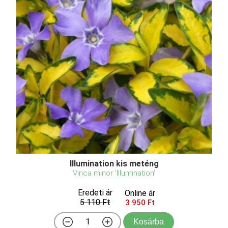
Illumination kis meténg
Vinca minor 'Illumination'
Eredeti ár
Online ár
5 110 Ft
3 950 Ft
Kosárba