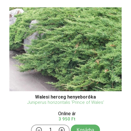
Walesi herceg henyeboróka
Juniperus horizontalis 'Prince of Wales'
Online ár
3 950 Ft
Kosárba