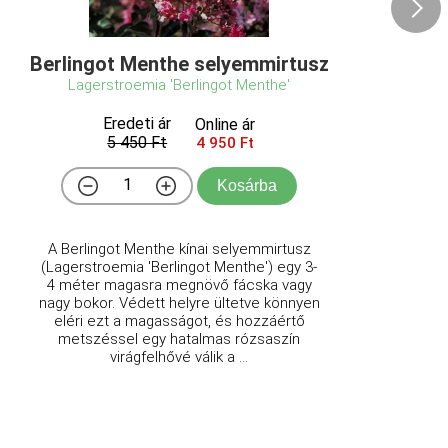
Berlingot Menthe selyemmirtusz
Lagerstroemia 'Berlingot Menthe'
Eredeti ár
Online ár
5 450 Ft
4 950 Ft
Kosárba
A Berlingot Menthe kínai selyemmirtusz
(Lagerstroemia 'Berlingot Menthe') egy 3-
4 méter magasra megnövő fácska vagy
nagy bokor. Védett helyre ültetve könnyen
eléri ezt a magasságot, és hozzáértő
metszéssel egy hatalmas rózsaszín
virágfelhővé válik a ...