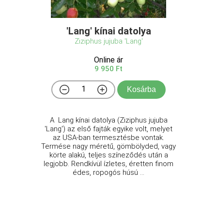
'Lang' kínai datolya
Ziziphus jujuba 'Lang'
Online ár
9 950 Ft
Kosárba
A Lang kínai datolya (Ziziphus jujuba
'Lang') az első fajták egyike volt, melyet
az USA-ban termesztésbe vontak.
Termése nagy méretű, gömbölyded, vagy
körte alakú, teljes színeződés után a
legjobb. Rendkívül ízletes, éretten finom
édes, ropogós húsú ...