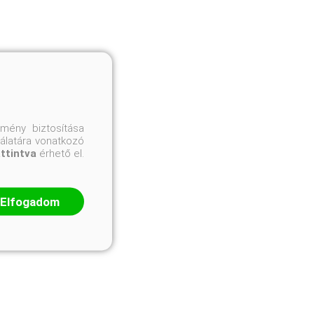
mény biztosítása
nálatára vonatkozó
attintva
érhető el.
Elfogadom