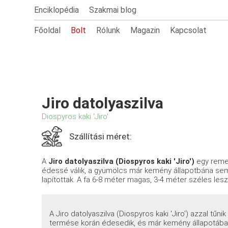
Enciklopédia
Szakmai blog
Főoldal
Bolt
Rólunk
Magazin
Kapcsolat
Jiro datolyaszilva
Diospyros kaki 'Jiro'
Szállítási méret:
A
Jiro datolyaszilva (Diospyros kaki 'Jiro')
egy remek
édessé válik, a gyümölcs már kemény állapotbána sem
lapítottak. A fa 6-8 méter magas, 3-4 méter széles lesz,
A Jiro datolyaszilva (Diospyros kaki 'Jiro') azzal tűnik
termése korán édesedik, és már kemény állapotában 