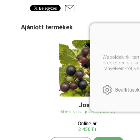
Ajánlott termékek
Weboldalunk tar
érdekében sütiket
irányelveinkről, 
Beállítások
Josta
Ribes × nidigrolaria (Josta)
Online ár
3 450 Ft