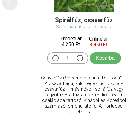
Spirálfűz, csavarfűz
Salix matsudana 'Tortuosa'
Eredeti ár
Online ár
4 250 Ft
3 450 Ft
Kosárba
Csavarfűz (Salix matsudana 'Tortuosa') –
A csavart ágú, különleges téli díszfa A
csavarfűz – más néven spirálfűz vagy
kígyófűz – a fűzfafélék (Salicaceae)
családjába tartozó, Kínából és Koreából
származó lombhullató fa. A 'Tortuosa'
fajtajelzés a lat ...