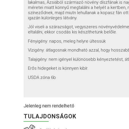
lakalmas, Ázsiából származó növény díszfának is na
méretei miatt könnyű megtalálni a helyét a kertben,
színeződnek, majd miutn lehullanak a kopasz fán ot
igazán különleges látvány.
Jól viseli a szárazságot, vegyszeres növényvédelme
eltalálni, ekkor csodás kis készíthetünk belőle.
Fényigény: napos, meleg helyre ültessük
Vízigény: átlagosnak mondható azzal, hogy hosszabb 
Talajigény: nem igényel különösebb kényeztetést, át
Erős hidegeket is könnyen kibír.
USDA zóna 6b
Jelenleg nem rendelhető
TULAJDONSÁGOK