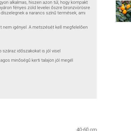
gyon alkalmas, hiszen azon túl, hogy kompakt
 nyáron fényes zöld levelei őszre bronzvörösre
t díszelegnek a narancs színű termések, ami
t nem igényel. A metszését kell megfelelően
száraz időszakokat is jól visel
lagos minőségű kerti talajon jól megél
40-60 cm