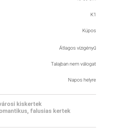
K1
Kúpos
Átlagos vízigényű
Talajban nem válogat
Napos helyre
városi kiskertek
omantikus, falusias kertek