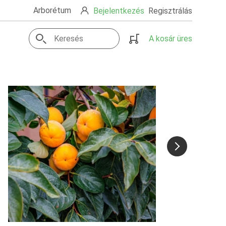
Arborétum
Bejelentkezés
Regisztrálás
A kosár üres