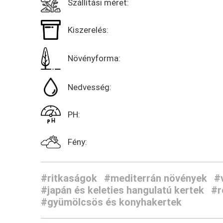
Szállítási méret:
Kiszerelés:
Növényforma:
Nedvesség:
PH:
Fény:
#ritkaságok
#mediterrán növények
#
#japán és keleties hangulatú kertek
#r
#gyümölcsös és konyhakertek