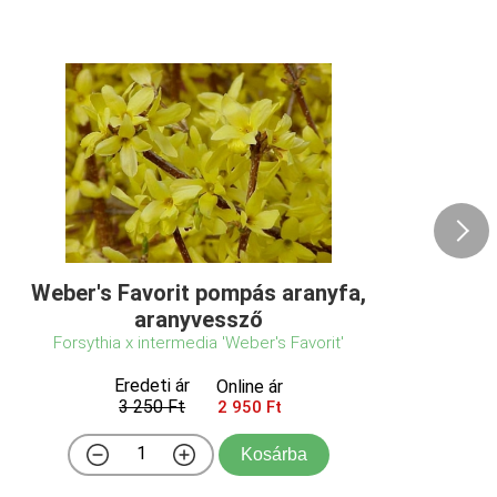
Weber's Favorit pompás aranyfa,
aranyvessző
Forsythia x intermedia 'Weber's Favorit'
Eredeti ár
Online ár
3 250 Ft
2 950 Ft
Kosárba