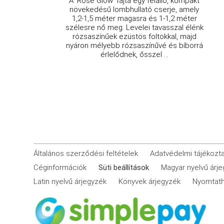
A 'Rose Glow' fajta egy felálló, kompakt
növekedésű lombhullató cserje, amely
1,2-1,5 méter magasra és 1-1,2 méter
szélesre nő meg. Levelei tavasszal élénk
rózsaszínűek ezüstös foltokkal, majd
nyáron mélyebb rózsaszínűvé és bíborrá
érlelődnek, ősszel ...
Általános szerződési feltételek
Adatvédelmi tájékozt
Céginformációk
Süti beállítások
Magyar nyelvű árj
Latin nyelvű árjegyzék
Könyvek árjegyzék
Nyomtath