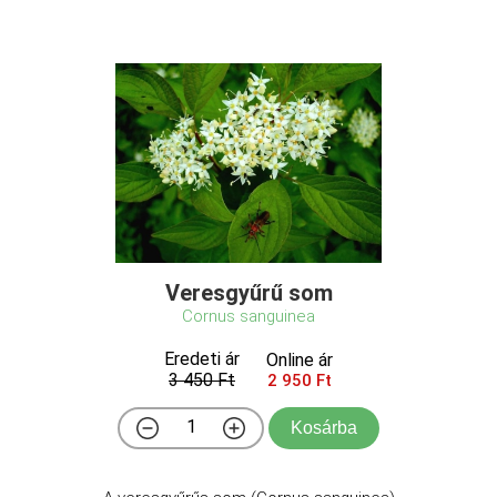
Veresgyűrű som
Cornus sanguinea
Eredeti ár
Online ár
3 450 Ft
2 950 Ft
Kosárba