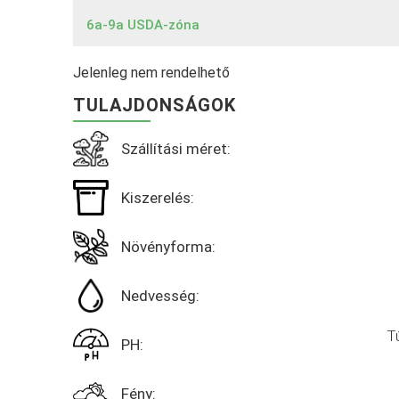
6a-9a USDA-zóna
Jelenleg nem rendelhető
TULAJDONSÁGOK
Szállítási méret:
Kiszerelés:
Növényforma:
Nedvesség:
T
PH:
Fény: