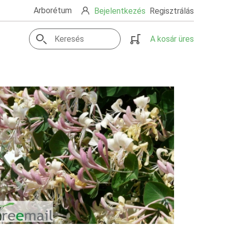
Arborétum
Bejelentkezés
Regisztrálás
A kosár üres