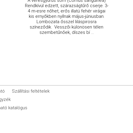
A veresgyűrűs som (Cornus sanguinea)
Rendkívül edzett, szárazságtűrő cserje. 3-
4 m-esre nőhet, erős illatú fehér virágai
kis ernyőkben nyílnak május-júniusban.
Lombozata ősszel liláspirosra
színeződik. Vesszői különösen télen
szembetűnőek, díszes bí ...
ató
Szállítási feltételek
egyzék
ató katalógus