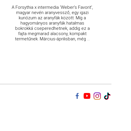
A Forsythia x intermedia 'Weber's Favorit',
magyar nevén aranyvessző, egy igazi
kuriózum az aranyfák között. Míg a
hagyományos aranyfák hatalmas
bokrokká cseperedhetnek, addig ez a
fajta megmarad alacsony, kompakt
termetűnek. Március-áprilisban, még ...