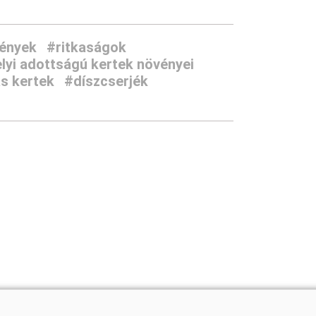
vények
#ritkaságok
lyi adottságú kertek növényei
as kertek
#díszcserjék