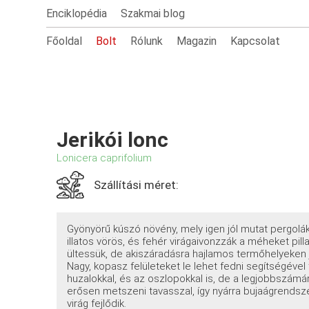
Enciklopédia
Szakmai blog
Főoldal
Bolt
Rólunk
Magazin
Kapcsolat
Jerikói lonc
Lonicera caprifolium
Szállítási méret:
Gyönyörű kúszó növény, mely igen jól mutat pergolá
illatos vörös, és fehér virágaivonzzák a méheket pil
ültessük, de akiszáradásra hajlamos termőhelyeken 
Nagy, kopasz felületeket le lehet fedni segítségével
huzalokkal, és az oszlopokkal is, de a legjobbszámá
erősen metszeni tavasszal, így nyárra bujaágrendszer
virág fejlődik.