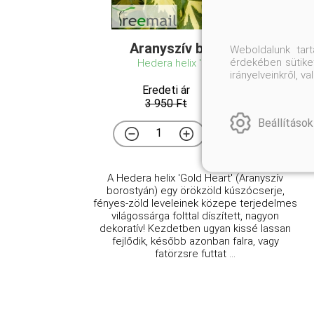
Aranyszív borostyán
Weboldalunk tar
érdekében sütiket
Hedera helix 'Gold Heart'
irányelveinkről, 
Eredeti ár
Online ár
3 950 Ft
3 450 Ft
Beállítások
Kosárba
A Hedera helix 'Gold Heart' (Aranyszív
borostyán) egy örökzöld kúszócserje,
fényes-zöld leveleinek közepe terjedelmes
világossárga folttal díszített, nagyon
dekoratív! Kezdetben ugyan kissé lassan
fejlődik, később azonban falra, vagy
fatörzsre futtat ...