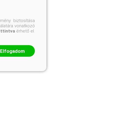
mény biztosítása
nálatára vonatkozó
attintva
érhető el.
Elfogadom