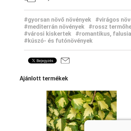
#gyorsan növő növények
#virágos nö
#mediterrán növények
#rossz termőhe
#városi kiskertek
#romantikus, falusi
#kúszó- és futónövények
Ajánlott termékek