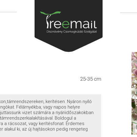
25-35 cm
kon,támrendszereken, kerítésen. Nyáron nyíló
langókat. Félárnyékba, vagy napos helyre
juttassunk vizet számára a nyáriidőszakokban.
 támrendszerkialakításával. Boldogul a
ra a rácsozat, vagy kerítésfonat. Érdemes
 alakul ki, az új hajtásokon pedig rengeteg