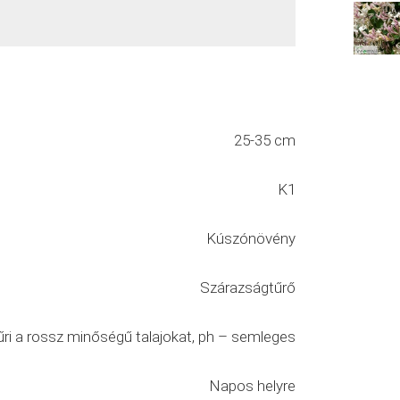
25-35 cm
K1
Kúszónövény
Szárazságtűrő
űri a rossz minőségű talajokat, ph – semleges
Napos helyre