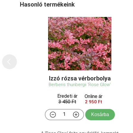
Hasonló termékeink
Izzó rózsa vérborbolya
Berberis thunbergii 'Rose Glow'
Eredeti ár
Online ár
3 450 Ft
2 950 Ft
Kosárba