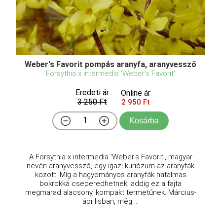
Weber's Favorit pompás aranyfa, aranyvessző
Forsythia x intermedia 'Weber's Favorit'
Eredeti ár
Online ár
3 250 Ft
2 950 Ft
Kosárba
A Forsythia x intermedia 'Weber's Favorit', magyar
nevén aranyvessző, egy igazi kuriózum az aranyfák
között. Míg a hagyományos aranyfák hatalmas
bokrokká cseperedhetnek, addig ez a fajta
megmarad alacsony, kompakt termetűnek. Március-
áprilisban, még ...