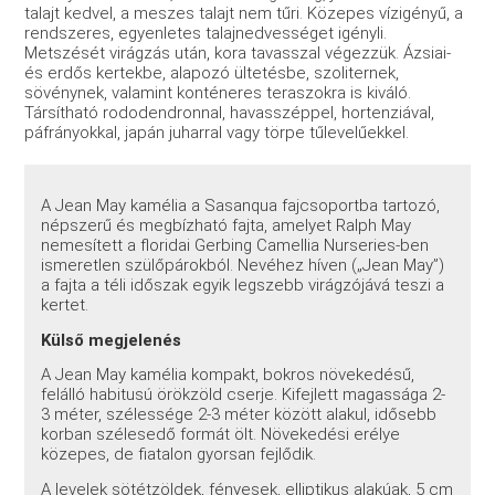
talajt kedvel, a meszes talajt nem tűri. Közepes vízigényű, a
rendszeres, egyenletes talajnedvességet igényli.
Metszését virágzás után, kora tavasszal végezzük. Ázsiai-
és erdős kertekbe, alapozó ültetésbe, szoliternek,
sövénynek, valamint konténeres teraszokra is kiváló.
Társítható rododendronnal, havasszéppel, hortenziával,
páfrányokkal, japán juharral vagy törpe tűlevelűekkel.
A Jean May kamélia a Sasanqua fajcsoportba tartozó,
népszerű és megbízható fajta, amelyet Ralph May
nemesített a floridai Gerbing Camellia Nurseries-ben
ismeretlen szülőpárokból. Nevéhez híven („Jean May”)
a fajta a téli időszak egyik legszebb virágzójává teszi a
kertet.
Külső megjelenés
A Jean May kamélia kompakt, bokros növekedésű,
felálló habitusú örökzöld cserje. Kifejlett magassága 2-
3 méter, szélessége 2-3 méter között alakul, idősebb
korban szélesedő formát ölt. Növekedési erélye
közepes, de fiatalon gyorsan fejlődik.
A levelek sötétzöldek, fényesek, elliptikus alakúak, 5 cm