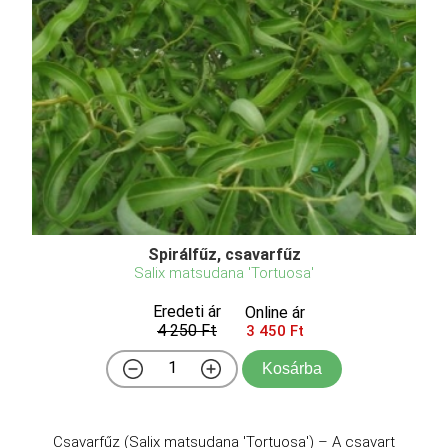
Spirálfűz, csavarfűz
Salix matsudana 'Tortuosa'
Eredeti ár
Online ár
4 250 Ft
3 450 Ft
Kosárba
Csavarfűz (Salix matsudana 'Tortuosa') – A csavart