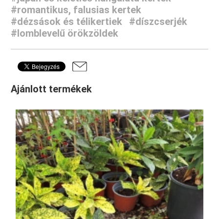
#romantikus, falusias kertek
#dézsások és télikertiek
#díszcserjék
#lomblevelű örökzöldek
Ajánlott termékek