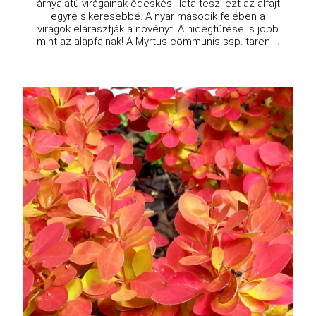
árnyalatú virágainak édeskés illata teszi ezt az alfajt
egyre sikeresebbé. A nyár második felében a
virágok elárasztják a növényt. A hidegtűrése is jobb
mint az alapfajnak! A Myrtus communis ssp. taren ...