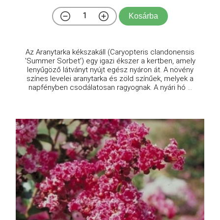
Kosárba
Az Aranytarka kékszakáll (Caryopteris clandonensis
'Summer Sorbet') egy igazi ékszer a kertben, amely
lenyűgöző látványt nyújt egész nyáron át. A növény
színes levelei aranytarka és zöld színűek, melyek a
napfényben csodálatosan ragyognak. A nyári hó ...