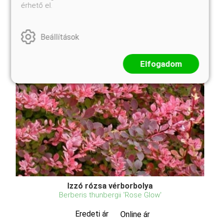
érhető el.
Beállítások
Elfogadom
Izzó rózsa vérborbolya
Berberis thunbergii 'Rose Glow'
Eredeti ár
Online ár