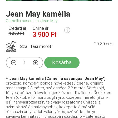
Jean May kamélia
Camellia sasanqua 'Jean May'
Eredeti ár
Online ár
4 250 Ft
3 900 Ft
20-30 cm
Szállítási méret:
Kosárba
A
Jean May kamélia (Camellia sasanqua 'Jean May')
örökzöld, kompakt, bokros növekedésű cserje, kifejlett
magassága 2-3 méter, szélessége 2-3 méter. Sötétzöld,
fényes, bőrszerű levelei egész évben díszítenek. Ősszel és
télen (októbertől márciusig) nyíló, közepes méretű (8 cm-
es), hamvasrózsaszín, telt vagy rózsaformájú virágai a
szirmok szélén halványabbak, közepe felé mélyülő
rózsaszín árnyalattal. Félárnyékos, szélvédett helyet,
savanyú kémhatású, humuszban gazdag, jó vízáteresztő