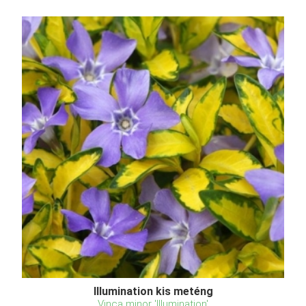
Illumination kis meténg
Vinca minor 'Illumination'