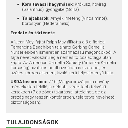
Kora tavaszi hagymások:
Krókusz, hóvirág
(Galanthus), gyöngyike (Scilla).
Talajtakarók:
Árnyéki meténg (Vinca minor),
borostyán (Hedera helix).
Eredete és története
A 'Jean May' fajtát Ralph May állította elő a floridai
Fernandina Beach-ben található Gerbing Camellia
Nurseries-ben ismeretlen származású magoncokból. A
fajta nevét valószínűleg a nemesítő családtagja után
kapta. Az American Camellia Society (Amerikai Kamélia
Társaság) hivatalos adatbázisában is szerepel, és
széles körben elismert, kiváló kerti teljesítményű fajta.
USDA besorolása:
7-10 (Magyarországon a növény
mérsékelten télálló; a délebbi, védettebb fekvésű
kertekben (7-es zóna) takarással áttelelhet, de az
ország nagy részén konténerben, teleltetve nevelhető
biztonságosan).
TULAJDONSÁGOK