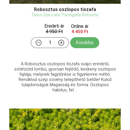
Robosztus oszlopos tiszafa
Taxus baccata 'Fastigiata Robusta'
Eredeti ár
Online ár
4 950 Ft
4 450 Ft
Kosárba
A Robosztus oszlopos tiszafa svájci eredetű,
sötétzöld lombú, gyorsan fejlődő, keskeny oszlopos
fajtája, melynek fagytűrése is figyelemre méltó.
Rendkívül szép sövény telepíthető belőle! Külső
tulajdonságok Magasság és forma: Oszlopos
habitus, fel ...