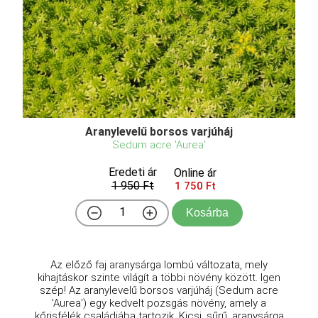
Aranylevelű borsos varjúháj
Sedum acre 'Aurea'
Eredeti ár
Online ár
1 950 Ft
1 750 Ft
Kosárba
Az előző faj aranysárga lombú változata, mely
kihajtáskor szinte világít a többi növény között. Igen
szép! Az aranylevelű borsos varjúháj (Sedum acre
'Aurea') egy kedvelt pozsgás növény, amely a
kőrisfélék családjába tartozik. Kicsi, sűrű, aranysárga