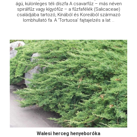
ágú, különleges téli díszfa A csavarfűz – más néven
spirálfűz vagy kígyófűz – a fűzfafélék (Salicaceae)
családjába tartozó, Kínából és Koreából származó
lombhullató fa. A 'Tortuosa' fajtajelzés a lat ...
Walesi herceg henyeboróka