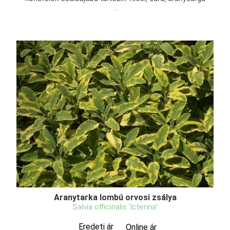
...
Aranytarka lombú orvosi zsálya
Salvia officinalis 'Icterina'
Eredeti ár
Online ár