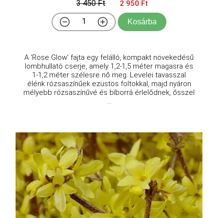
3 450 Ft
2 950 Ft
Kosárba
A 'Rose Glow' fajta egy felálló, kompakt növekedésű
lombhullató cserje, amely 1,2-1,5 méter magasra és
1-1,2 méter szélesre nő meg. Levelei tavasszal
élénk rózsaszínűek ezüstös foltokkal, majd nyáron
mélyebb rózsaszínűvé és bíborrá érlelődnek, ősszel
...