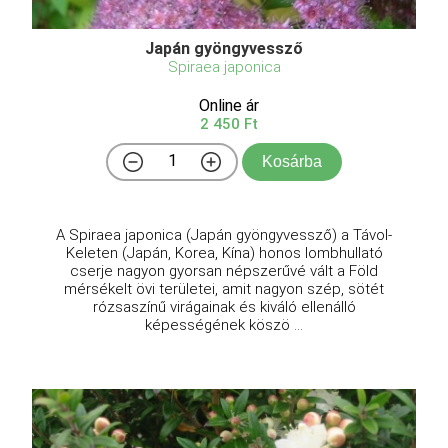
Japán gyöngyvessző
Spiraea japonica
Online ár
2 450 Ft
Kosárba
A Spiraea japonica (Japán gyöngyvessző) a Távol-
Keleten (Japán, Korea, Kína) honos lombhullató
cserje nagyon gyorsan népszerűvé vált a Föld
mérsékelt övi területei, amit nagyon szép, sötét
rózsaszínű virágainak és kiváló ellenálló
képességének köszö ...