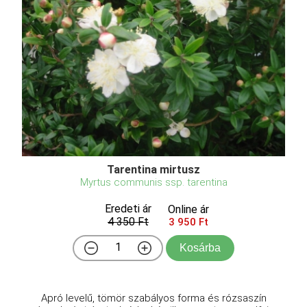
Tarentina mirtusz
Myrtus communis ssp. tarentina
Eredeti ár
Online ár
4 350 Ft
3 950 Ft
Kosárba
Apró levelű, tömör szabályos forma és rózsaszín