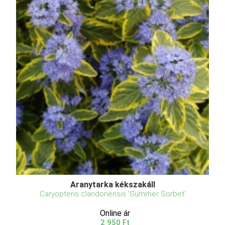
Aranytarka kékszakáll
Caryopteris clandonensis 'Summer Sorbet'
Online ár
2 950 Ft