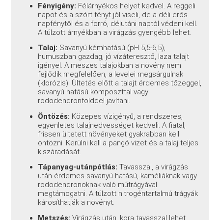
Fényigény:
Félárnyékos helyet kedvel. A reggeli
napot és a szórt fényt jól viseli, de a déli erős
napfénytől és a forró, délutáni naptól védeni kell.
A túlzott árnyékban a virágzás gyengébb lehet.
Talaj:
Savanyú kémhatású (pH 5,5-6,5),
humuszban gazdag, jó vízáteresztő, laza talajt
igényel. A meszes talajokban a növény nem
fejlődik megfelelően, a levelei megsárgulnak
(klorózis). Ültetés előtt a talajt érdemes tőzeggel,
savanyú hatású komposzttal vagy
rododendronfölddel javítani.
Öntözés:
Közepes vízigényű, a rendszeres,
egyenletes talajnedvességet kedveli. A fiatal,
frissen ültetett növényeket gyakrabban kell
öntözni. Kerülni kell a pangó vizet és a talaj teljes
kiszáradását.
Tápanyag-utánpótlás:
Tavasszal, a virágzás
után érdemes savanyú hatású, kaméliáknak vagy
rododendronoknak való műtrágyával
megtámogatni. A túlzott nitrogéntartalmú trágyák
károsíthatják a növényt.
Metszés:
Virágzás után, kora tavasszal lehet