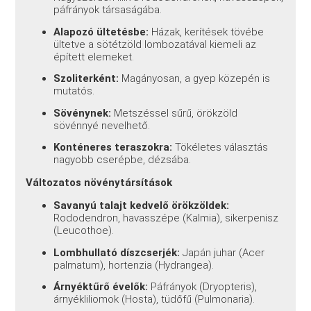
páfrányok társaságába.
Alapozó ültetésbe:
Házak, kerítések tövébe
ültetve a sötétzöld lombozatával kiemeli az
épített elemeket.
Szoliterként:
Magányosan, a gyep közepén is
mutatós.
Sövénynek:
Metszéssel sűrű, örökzöld
sövénnyé nevelhető.
Konténeres teraszokra:
Tökéletes választás
nagyobb cserépbe, dézsába.
Változatos növénytársítások
Savanyú talajt kedvelő örökzöldek:
Rododendron, havasszépe (Kalmia), sikerpenisz
(Leucothoe).
Lombhullató díszcserjék:
Japán juhar (Acer
palmatum), hortenzia (Hydrangea).
Árnyéktűrő évelők:
Páfrányok (Dryopteris),
árnyékliliomok (Hosta), tüdőfű (Pulmonaria).