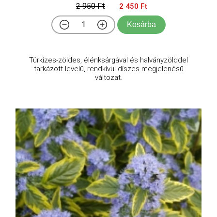
2 950 Ft
2 450 Ft
Kosárba
Türkizes-zöldes, élénksárgával és halványzölddel
tarkázott levelű, rendkívül díszes megjelenésű
változat.