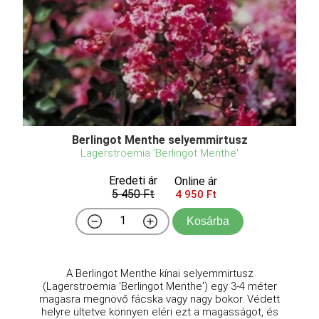
Berlingot Menthe selyemmirtusz
Lagerstroemia 'Berlingot Menthe'
Eredeti ár
Online ár
5 450 Ft
4 950 Ft
Kosárba
A Berlingot Menthe kínai selyemmirtusz
(Lagerstroemia 'Berlingot Menthe') egy 3-4 méter
magasra megnövő fácska vagy nagy bokor. Védett
helyre ültetve könnyen eléri ezt a magasságot, és