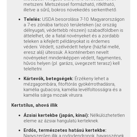
metszeni. Metszéssel formázható, ritkítható,
illetve a sűrű, bokros növekedés serkenthető.
Telelés:
USDA besorolása 7-10. Magyarországon
a 7-es zónába tartozó területeken (az ország
délnyugati, védettebb részein) szabadföldben is
áttelelhet, de a fiatal növényeket és a zordabb
teleken a kifejlett példányokat is érdemes
védeni. Védett, szélvédett helyre (házfal mellé,
eresz alá) ültessük. A konténerben nevelt
növényeket mindenképpen védett, fagymentes,
hűvös helyen (pl. garázs, üvegezett terasz) kell
teleltetni.
Kártevők, betegségek:
Érzékeny lehet a
mézgagombára, fitoftórás gyökérrothadásra,
kamélia gubacsra, kamélia levélfoltosságra és a
kamélia sárga mozaik vírusra.
Kertstílus, ahová illik
Ázsiai kertekbe (japán, kínai):
Nélkülözhetetlen
eleme az ázsiai hangulatú kerteknek.
Erdős, természetes hatású kertekbe:
Nagyszerűen illik a rododendronok, havasszépek,