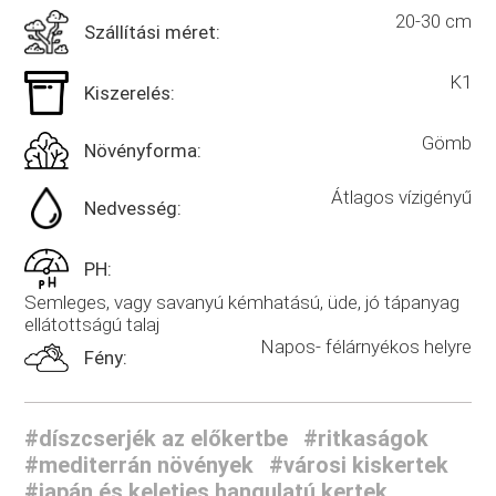
20-30 cm
Szállítási méret:
K1
Kiszerelés:
Gömb
Növényforma:
Átlagos vízigényű
Nedvesség:
PH:
Semleges, vagy savanyú kémhatású, üde, jó tápanyag
ellátottságú talaj
Napos- félárnyékos helyre
Fény:
#díszcserjék az előkertbe
#ritkaságok
#mediterrán növények
#városi kiskertek
#japán és keleties hangulatú kertek