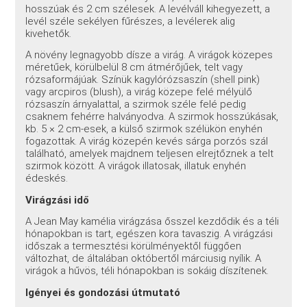
hosszúak és 2 cm szélesek. A levélváll kihegyezett, a
levél széle sekélyen fűrészes, a levélerek alig
kivehetők.
A növény legnagyobb dísze a virág. A virágok közepes
méretűek, körülbelül 8 cm átmérőjűek, telt vagy
rózsaformájúak. Színük kagylórózsaszín (shell pink)
vagy arcpiros (blush), a virág közepe felé mélyülő
rózsaszín árnyalattal, a szirmok széle felé pedig
csaknem fehérre halványodva. A szirmok hosszúkásak,
kb. 5 × 2 cm-esek, a külső szirmok szélükön enyhén
fogazottak. A virág közepén kevés sárga porzós szál
található, amelyek majdnem teljesen elrejtőznek a telt
szirmok között. A virágok illatosak, illatuk enyhén
édeskés.
Virágzási idő
A Jean May kamélia virágzása ősszel kezdődik és a téli
hónapokban is tart, egészen kora tavaszig. A virágzási
időszak a termesztési körülményektől függően
változhat, de általában októbertől márciusig nyílik. A
virágok a hűvös, téli hónapokban is sokáig díszítenek.
Igényei és gondozási útmutató