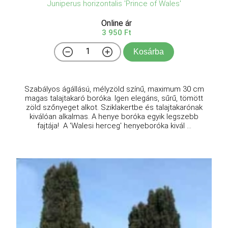
Juniperus horizontalis 'Prince of Wales'
Online ár
3 950 Ft
Kosárba
Szabályos ágállású, mélyzöld színű, maximum 30 cm
magas talajtakaró boróka. Igen elegáns, sűrű, tömött
zöld szőnyeget alkot. Sziklakertbe és talajtakarónak
kiválóan alkalmas. A henye boróka egyik legszebb
fajtája! A 'Walesi herceg' henyeboróka kivál ...