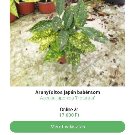
Aranyfoltos japán babérsom
Aucuba japonica 'Picturata'
Online ár
17 600 Ft
Méret választás