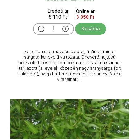
Eredeti ár
Online ár
5 110 Ft
3 950 Ft
Kosárba
Editerrán származású alapfaj, a Vinca minor
sárgatarka levelű változata. Elheverő hajtású
örökzöld félcserje, lombozata aranysárga színnel
tarkázott (a levelek közepén nagy aranysárga folt
található), szép hátteret adva májusban nyíló kék
virágainak. ...