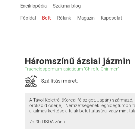
Enciklopédia
Szakmai blog
Főoldal
Bolt
Rólunk
Magazin
Kapcsolat
Háromszínű ázsiai jázmin
Trachelospermum asiaticum 'Chirofu Chirimen'
Szállítási méret:
A Távol-Keletről (Koreai-félsziget, Japán) származó,
örökzöld cserje, . Nemzetségének leghidegtűrőbb fa
alkalmas kerítések, falak befuttatására, vagy mint tal
7b-9b USDA-zóna