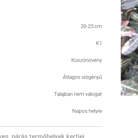
20-25 cm
K1
Kúszónövény
Átlagos vízigényű
Talajban nem válogat
Napos helyre
es, párás termőhelyek kertjei