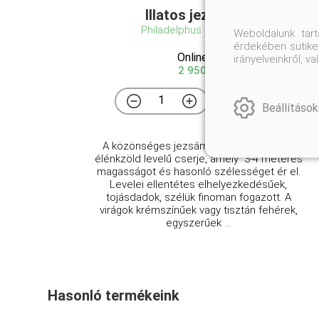
Illatos jezsámen
Philadelphus coronarius
Weboldalunk tar
érdekében sütiket
Online ár
irányelveinkről, 
2 950 Ft
Kosárba
Beállítások
A közönséges jezsámen egy robosztus,
élénkzöld levelű cserje, amely 3-4 méteres
magasságot és hasonló szélességet ér el.
Levelei ellentétes elhelyezkedésűek,
tojásdadok, szélük finoman fogazott. A
virágok krémszínűek vagy tisztán fehérek,
egyszerűek ...
Hasonló termékeink