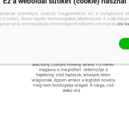
Ez a weboldal sütiket (cookie) használ
Téli jázmin
Jasminum nudiflorum
talmának személyre szabott megjelenítése és a böngészési él
 (cookie), illetve egyéb technológiákat alkalmazunk. A sütik hasz
Eredeti ár
Online ár
valamint azok testreszabási lehetőségeiről bővebb információ
ide k
3 250 Ft
2 950 Ft
Kosárba
A Téli jázmin (Jasminum nudiflorum) egy
alacsony, cserjés növény, amely 1-2 méter
magasra is megnőhet. Jellemzője a
hajlékony, zöld hajtások, amelyek télen
virágoznak, éppen amikor a legtöbb növény
még nem bontogatja virágait. A sárga, cső
alakú virá ...