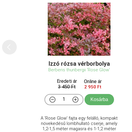
Izzó rózsa vérborbolya
Berberis thunbergii 'Rose Glow'
Eredeti ár
Online ár
3 450 Ft
2 950 Ft
Kosárba
A 'Rose Glow' fajta egy felálló, kompakt
növekedésű lombhullató cserje, amely
1,2-1,5 méter magasra és 1-1,2 méter