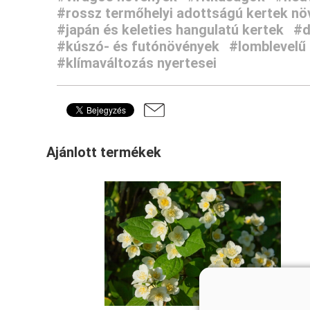
#rossz termőhelyi adottságú kertek nö
#japán és keleties hangulatú kertek
#d
#kúszó- és futónövények
#lomblevelű
#klímaváltozás nyertesei
Ajánlott termékek