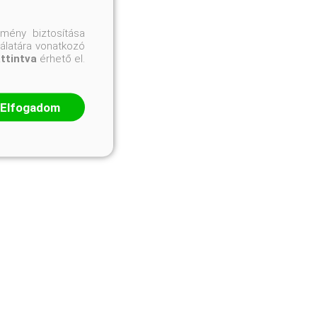
mény biztosítása
nálatára vonatkozó
attintva
érhető el.
Elfogadom