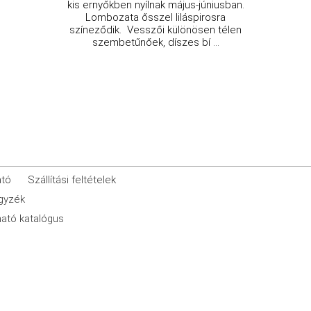
kis ernyőkben nyílnak május-júniusban.
Lombozata ősszel liláspirosra
színeződik. Vesszői különösen télen
szembetűnőek, díszes bí ...
ató
Szállítási feltételek
egyzék
ató katalógus