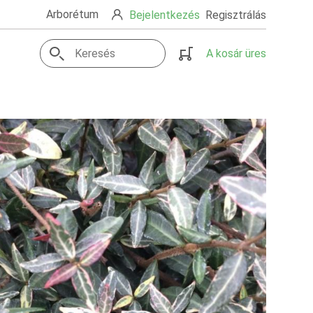
Arborétum
Bejelentkezés
Regisztrálás
A kosár üres