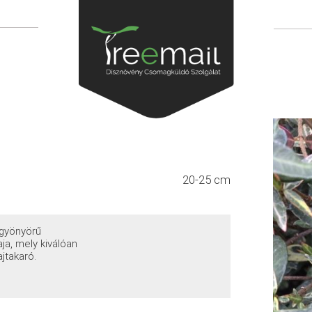
20-25 cm
 gyönyörű
ja, mely kiválóan
ajtakaró.