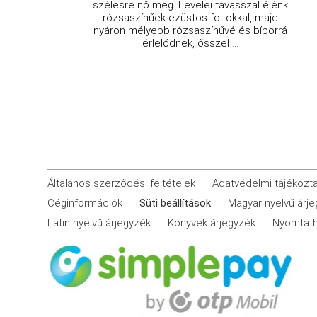
szélesre nő meg. Levelei tavasszal élénk
rózsaszínűek ezüstös foltokkal, majd
nyáron mélyebb rózsaszínűvé és bíborrá
érlelődnek, ősszel ...
Általános szerződési feltételek
Adatvédelmi tájékozt
Céginformációk
Süti beállítások
Magyar nyelvű árj
Latin nyelvű árjegyzék
Könyvek árjegyzék
Nyomtath