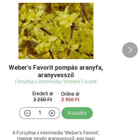
Weber's Favorit pompás aranyfa,
aranyvessző
Forsythia x intermedia 'Weber's Favorit'
Eredeti ár
Online ár
3 250 Ft
2 950 Ft
Kosárba
A Forsythia x intermedia 'Weber's Favorit',
magyar nevén aranyvessző, egy igazi