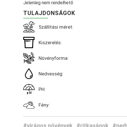
Jelenleg nem rendelhető
TULAJDONSÁGOK
Szállítási méret:
Kiszerelés:
Növényforma:
Nedvesség:
PH:
Fény:
#virágos növények
#ritkaságok
#nedv