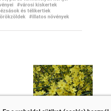
vényei
#városi kiskertek
ézsások és télikertiek
 örökzöldek
#illatos növények