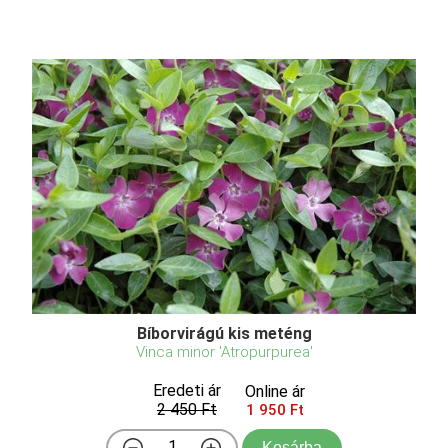
Bíborvirágú kis meténg
Vinca minor 'Atropurpurea'
Eredeti ár
Online ár
2 450 Ft
1 950 Ft
Kosárba