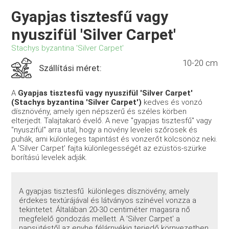
Gyapjas tisztesfű vagy
nyuszifül 'Silver Carpet'
Stachys byzantina 'Silver Carpet'
10-20 cm
Szállítási méret:
A
Gyapjas tisztesfű vagy nyuszifül 'Silver Carpet'
(Stachys byzantina 'Silver Carpet')
kedves
és vonzó
dísznövény, amely igen népszerű és széles körben
elterjedt. Talajtakaró évelő. A neve "gyapjas tisztesfű" vagy
"nyuszifül" arra utal, hogy a növény levelei szőrösek és
puhák, ami különleges tapintást és vonzerőt kölcsönöz neki.
A 'Silver Carpet' fajta különlegességét az ezüstös-szürke
borítású levelek adják.
A gyapjas tisztesfű különleges dísznövény, amely
érdekes textúrájával és látványos színével vonzza a
tekintetet. Általában 20-30 centiméter magasra nő
megfelelő gondozás mellett. A 'Silver Carpet' a
napsütéstől az enyhe félárnyékig terjedő környezetben