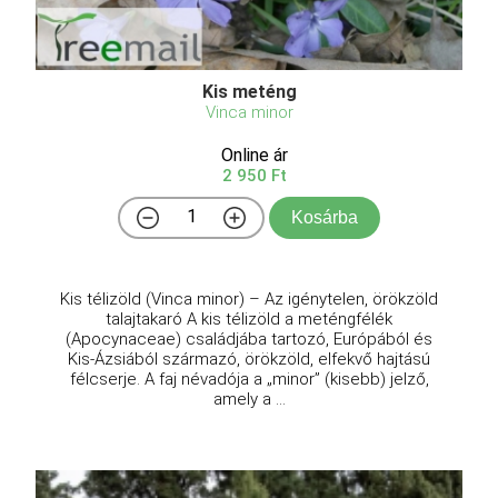
Kis meténg
Vinca minor
Online ár
2 950 Ft
Kosárba
Kis télizöld (Vinca minor) – Az igénytelen, örökzöld
talajtakaró A kis télizöld a meténgfélék
(Apocynaceae) családjába tartozó, Európából és
Kis-Ázsiából származó, örökzöld, elfekvő hajtású
félcserje. A faj névadója a „minor” (kisebb) jelző,
amely a ...