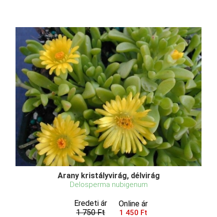
Arany kristályvirág, délvirág
Delosperma nubigenum
Eredeti ár
Online ár
1 750 Ft
1 450 Ft