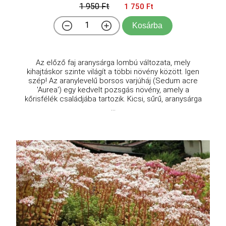
1 950 Ft
1 750 Ft
Kosárba
Az előző faj aranysárga lombú változata, mely
kihajtáskor szinte világít a többi növény között. Igen
szép! Az aranylevelű borsos varjúháj (Sedum acre
'Aurea') egy kedvelt pozsgás növény, amely a
kőrisfélék családjába tartozik. Kicsi, sűrű, aranysárga
...