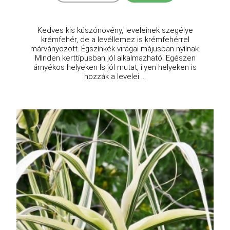
Kedves kis kúszónövény, leveleinek szegélye
krémfehér, de a levéllemez is krémfehérrel
márványozott. Égszínkék virágai májusban nyílnak.
MInden kerttípusban jól alkalmazható. Egészen
árnyékos helyeken ls jól mutat, ilyen helyeken is
hozzák a levelei ...