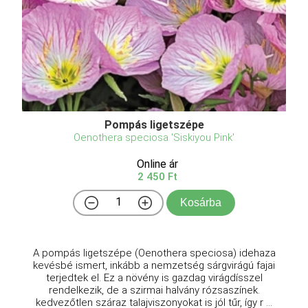
Pompás ligetszépe
Oenothera speciosa 'Siskiyou Pink'
Online ár
2 450 Ft
Kosárba
A pompás ligetszépe (Oenothera speciosa) idehaza
kevésbé ismert, inkább a nemzetség sárgvirágú fajai
terjedtek el. Ez a növény is gazdag virágdísszel
rendelkezik, de a szirmai halvány rózsaszínek.
kedvezőtlen száraz talajviszonyokat is jól tűr, így r ...