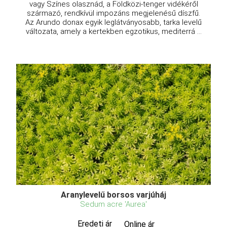
vagy Színes olasznád, a Földközi-tenger vidékéről
származó, rendkívül impozáns megjelenésű díszfű.
Az Arundo donax egyik leglátványosabb, tarka levelű
változata, amely a kertekben egzotikus, mediterrá ...
Aranylevelű borsos varjúháj
Sedum acre 'Aurea'
Eredeti ár
Online ár