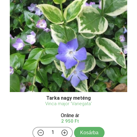
Tarka nagy meténg
Vinca major 'Variegata'
Online ár
2 950 Ft
Kosárba