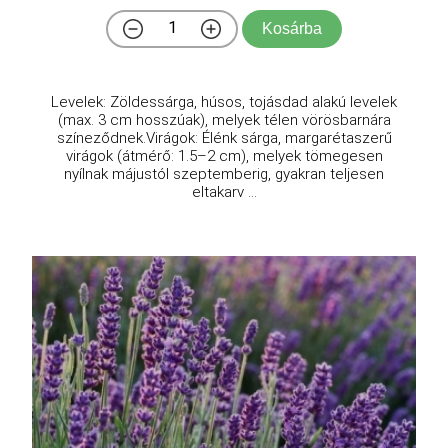
Kosárba
Levelek: Zöldessárga, húsos, tojásdad alakú levelek
(max. 3 cm hosszúak), melyek télen vörösbarnára
színeződnek.Virágok: Élénk sárga, margarétaszerű
virágok (átmérő: 1.5–2 cm), melyek tömegesen
nyílnak májustól szeptemberig, gyakran teljesen
eltakarv ...