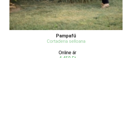
Pampafű
Cortaderia selloana
Online ár
4 450 Ft
Méret választás
A pampafű (Cortaderia selloana) dél-amerikai
eredetű, üde zöld levelei és óriási ezüstfehér bugái
miatt kedvelt kerti és parknövény. Teljes
napsütésben, homokos vagy laza talajban érzi jól
magát, de rövid időre elviseli a szárazságot is.
Tavasszal vá ...