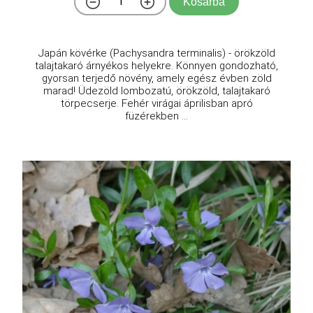
Kosárba
Japán kövérke (Pachysandra terminalis) - örökzöld
talajtakaró árnyékos helyekre. Könnyen gondozható,
gyorsan terjedő növény, amely egész évben zöld
marad! Üdezöld lombozatú, örökzöld, talajtakaró
törpecserje. Fehér virágai áprilisban apró
füzérekben ...