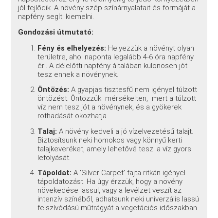
jól fejlődik. A növény szép színárnyalatait és formáját a
napfény segíti kiemelni.
Gondozási útmutató:
Fény és elhelyezés:
Helyezzük a növényt olyan
területre, ahol naponta legalább 4-6 óra napfény
éri. A délelőtti napfény általában különösen jót
tesz ennek a növénynek.
Öntözés:
A gyapjas tisztesfű nem igényel túlzott
öntözést. Öntözzük mérsékelten, mert a túlzott
víz nem tesz jót a növénynek, és a gyökerek
rothadását okozhatja.
Talaj:
A növény kedveli a jó vízelvezetésű talajt.
Biztosítsunk neki homokos vagy könnyű kerti
talajkeveréket, amely lehetővé teszi a víz gyors
lefolyását.
Tápoldat:
A 'Silver Carpet' fajta ritkán igényel
tápoldatozást. Ha úgy érzzük, hogy a növény
növekedése lassul, vagy a levélzet veszít az
intenzív színéből, adhatsunk neki univerzális lassú
felszívódású műtrágyát a vegetációs időszakban.