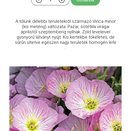
A tőlünk délebbi területekről származó Vinca minor
(kis meténg) változata. Pazar, sötétlila virágai
áprilistól szeptemberig nyílnak. Zöld leveleivel
gyönyörű látványt nyújt. Kis kertekbe tökéletes, de
sűrűn ültetve egészen nagy területek homogén lefe
...