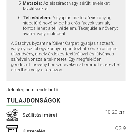
Metszés:
Az elszáradt vagy sérült leveleket
távolítssuk el.
Téli védelem:
A gyapjas tisztesfű viszonylag
hidegtűrő növény, de ha erős fagyok vannak,
fontos lehet a téli védelem. Takarjukle a növényt
avarral vagy mulccsal. .
A Stachys byzantina 'Silver Carpet' gyapjas tisztesfű
vagy nyuszifül egy könnyen gondozható és különleges
dísznövény, amely érdekes textúrájával és látványos
színével vonzza a tekintetet. Egy megfelelően
gondozott növény hosszú éveken át örömöt szerezhet
a kertben vagy a teraszon.
Jelenleg nem rendelhető
TULAJDONSÁGOK
10-20 cm
Szállítási méret:
CS 9
Kiszerelés: