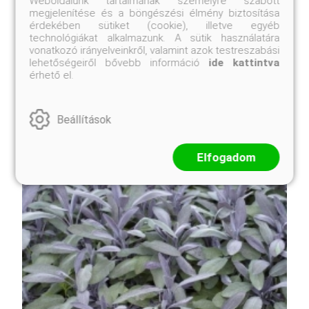
Weboldalunk tartalmának személyre szabott
megjelenítése és a böngészési élmény biztosítása
érdekében sütiket (cookie), illetve egyéb
technológiákat alkalmazunk. A sütik használatára
vonatkozó irányelveinkről, valamint azok testreszabási
lehetőségeiről bővebb információ
ide kattintva
érhető el.
Beállítások
Elfogadom