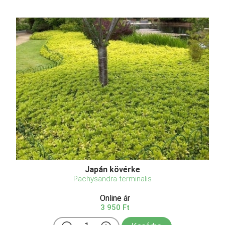
Japán kövérke
Pachysandra terminalis
Online ár
3 950 Ft