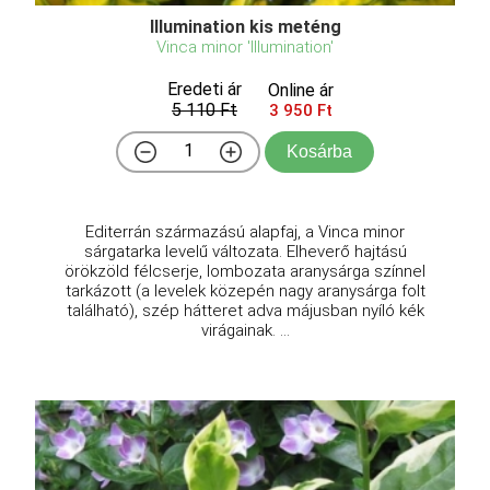
Illumination kis meténg
Vinca minor 'Illumination'
Eredeti ár
Online ár
5 110 Ft
3 950 Ft
Kosárba
Editerrán származású alapfaj, a Vinca minor
sárgatarka levelű változata. Elheverő hajtású
örökzöld félcserje, lombozata aranysárga színnel
tarkázott (a levelek közepén nagy aranysárga folt
található), szép hátteret adva májusban nyíló kék
virágainak. ...