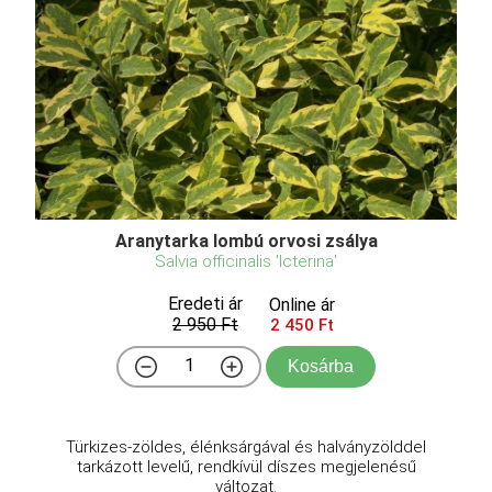
Aranytarka lombú orvosi zsálya
Salvia officinalis 'Icterina'
Eredeti ár
Online ár
2 950 Ft
2 450 Ft
Kosárba
Türkizes-zöldes, élénksárgával és halványzölddel
tarkázott levelű, rendkívül díszes megjelenésű
változat.