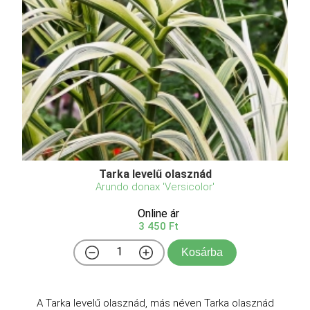
Tarka levelű olasznád
Arundo donax 'Versicolor'
Online ár
3 450 Ft
Kosárba
A Tarka levelű olasznád, más néven Tarka olasznád