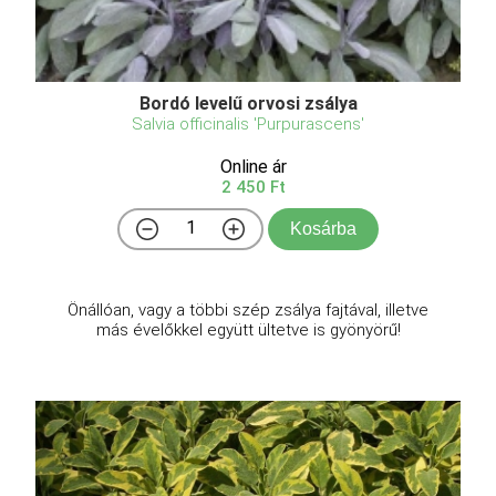
Bordó levelű orvosi zsálya
Salvia officinalis 'Purpurascens'
Online ár
2 450 Ft
Kosárba
Önállóan, vagy a többi szép zsálya fajtával, illetve
más évelőkkel együtt ültetve is gyönyörű!