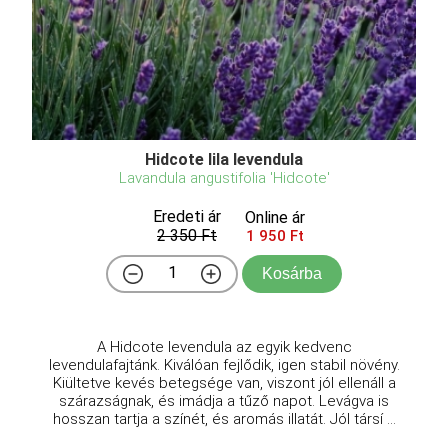
Hidcote lila levendula
Lavandula angustifolia 'Hidcote'
Eredeti ár
Online ár
2 350 Ft
1 950 Ft
Kosárba
A Hidcote levendula az egyik kedvenc
levendulafajtánk. Kiválóan fejlődik, igen stabil növény.
Kiültetve kevés betegsége van, viszont jól ellenáll a
szárazságnak, és imádja a tűző napot. Levágva is
hosszan tartja a színét, és aromás illatát. Jól társí ...