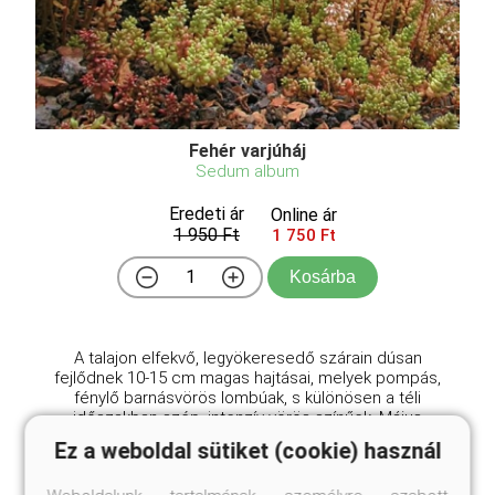
Fehér varjúháj
Sedum album
Eredeti ár
Online ár
1 950 Ft
1 750 Ft
Kosárba
A talajon elfekvő, legyökeresedő szárain dúsan
fejlődnek 10-15 cm magas hajtásai, melyek pompás,
fénylő barnásvörös lombúak, s különösen a téli
időszakban szép, intenzív vörös színűek. Május
végétől nagy ernyőkben, tömegesen nyílnak
Ez a weboldal sütiket (cookie) használ
rózsaszín virágai ...