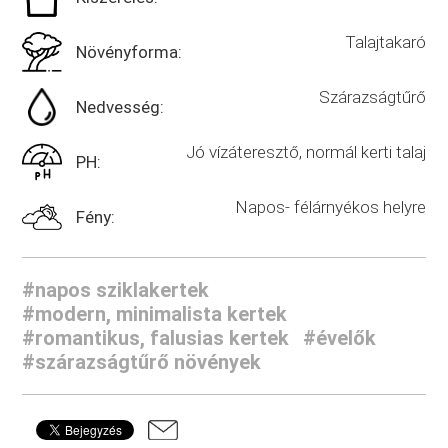
Talajtakaró
Növényforma:
Szárazságtűrő
Nedvesség:
Jó vízáteresztő, normál kerti talaj
PH:
Napos- félárnyékos helyre
Fény:
#napos sziklakertek
#modern, minimalista kertek
#romantikus, falusias kertek
#évelők
#szárazságtűrő növények